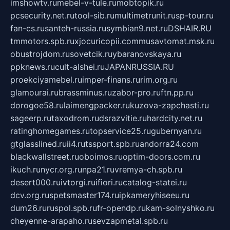
imshowtv.ru
mebel-v-tule.ru
mobtopik.ru
pcsecurity.net.ru
tool-sib.ru
multimetrunit.ru
sp-tour.ru
fan-cs.ru
santeh-russia.ru
symbian9.net.ru
DSHAIR.RU
tmmotors.spb.ru
xjocuricopii.com
musavtomat.msk.ru
obustrojdom.ru
sovetcik.ru
ybaranovskaya.ru
ppknews.ru
cult-alshei.ru
JAPANRUSSIA.RU
proekciyamebel.ru
imper-finans.ru
rim.org.ru
glamourai.ru
brassminus.ru
zabor-pro.ru
ftn.pp.ru
dorogoe58.ru
laimengpacker.ru
kuzova-zapchasti.ru
sageerp.ru
taxodrom.ru
dsrazvitie.ru
hardcity.net.ru
ratinghomegames.ru
topservice25.ru
gubernyan.ru
gtglasslined.ru
ii4.ru
tssport.spb.ru
andorra24.com
blackwallstreet.ru
oboimos.ru
optim-doors.com.ru
ikuch.ru
nycr.org.ru
npa21.ru
vremya-ch.spb.ru
desert000.ru
ivtorgi.ru
ifiori.ru
catalog-statei.ru
dcv.org.ru
spetsmaster174.ru
ipkameryhiseeu.ru
dum26.ru
ruspol.spb.ru
fr-opendp.ru
kam-solnyshko.ru
cheyenne-arapaho.ru
sevzapmetal.spb.ru