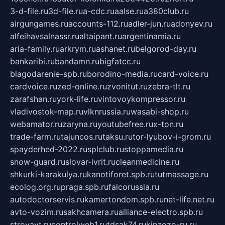
3-d-file.ru
3d-file.ru
a-cdc.ru
aalse.ru
a380club.ru
airgungames.ru
accounts-112.ru
adler-jun.ru
adonyev.ru
alfeihavsalnassr.ru
altaipant.ru
argentinamia.ru
aria-family.ru
arkrym.ru
ashanet.ru
belgorod-day.ru
bankaribi.ru
bandamn.ru
bigfatcc.ru
blagodarenie-spb.ru
borodino-media.ru
card-voice.ru
cardvoice.ru
zed-online.ru
zvonitut.ru
zebra-tlt.ru
zarafshan.ru
york-life.ru
vintovoykompressor.ru
vladivostok-map.ru
vlknrussia.ru
wasabi-shop.ru
webamator.ru
zaryna.ru
youtubefree.ru
x-ton.ru
trade-farm.ru
tajuncos.ru
taksu.ru
tor-lyubov-i-grom.ru
spayderhed-2022.ru
splclub.ru
stoppamedia.ru
snow-guard.ru
slovar-ivrit.ru
cleanmedicine.ru
shkurki-karakulya.ru
kanotiforet.spb.ru
tutmassage.ru
ecolog.org.ru
praga.spb.ru
falcorussia.ru
autodoctorservis.ru
kamertondom.spb.ru
net-life.net.ru
avto-vozim.ru
sakhcamera.ru
alliance-electro.spb.ru
stroyavt.ru
controlweb1.ru
tdsak74.ru
kinzozo-ru.ru