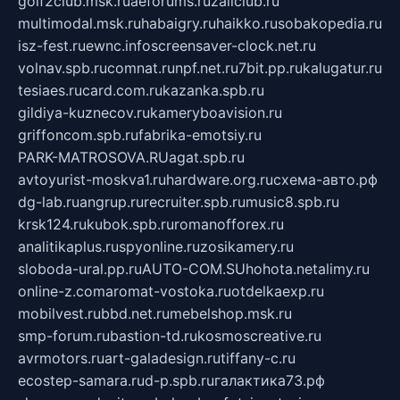
golf2club.msk.ru
aeforums.ru
zallclub.ru
multimodal.msk.ru
habaigry.ru
haikko.ru
sobakopedia.ru
isz-fest.ru
ewnc.info
screensaver-clock.net.ru
volnav.spb.ru
comnat.ru
npf.net.ru
7bit.pp.ru
kalugatur.ru
tesiaes.ru
card.com.ru
kazanka.spb.ru
gildiya-kuznecov.ru
kameryboavision.ru
griffoncom.spb.ru
fabrika-emotsiy.ru
PARK-MATROSOVA.RU
agat.spb.ru
avtoyurist-moskva1.ru
hardware.org.ru
схема-авто.рф
dg-lab.ru
angrup.ru
recruiter.spb.ru
music8.spb.ru
krsk124.ru
kubok.spb.ru
romanofforex.ru
analitikaplus.ru
spyonline.ru
zosikamery.ru
sloboda-ural.pp.ru
AUTO-COM.SU
hohota.net
alimy.ru
online-z.com
aromat-vostoka.ru
otdelkaexp.ru
mobilvest.ru
bbd.net.ru
mebelshop.msk.ru
smp-forum.ru
bastion-td.ru
kosmoscreative.ru
avrmotors.ru
art-galadesign.ru
tiffany-c.ru
ecostep-samara.ru
d-p.spb.ru
галактика73.рф