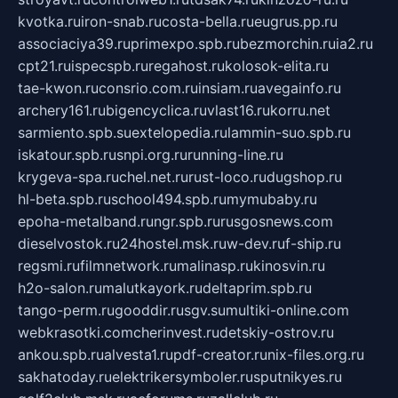
kvotka.ru
iron-snab.ru
costa-bella.ru
eugrus.pp.ru
associaciya39.ru
primexpo.spb.ru
bezmorchin.ru
ia2.ru
cpt21.ru
ispecspb.ru
regahost.ru
kolosok-elita.ru
tae-kwon.ru
consrio.com.ru
insiam.ru
avegainfo.ru
archery161.ru
bigencyclica.ru
vlast16.ru
korru.net
sarmiento.spb.su
extelopedia.ru
lammin-suo.spb.ru
iskatour.spb.ru
snpi.org.ru
running-line.ru
krygeva-spa.ru
chel.net.ru
rust-loco.ru
dugshop.ru
hl-beta.spb.ru
school494.spb.ru
mymubaby.ru
epoha-metalband.ru
ngr.spb.ru
rusgosnews.com
dieselvostok.ru
24hostel.msk.ru
w-dev.ru
f-ship.ru
regsmi.ru
filmnetwork.ru
malinasp.ru
kinosvin.ru
h2o-salon.ru
malutkayork.ru
deltaprim.spb.ru
tango-perm.ru
gooddir.ru
sgv.su
multiki-online.com
webkrasotki.com
cherinvest.ru
detskiy-ostrov.ru
ankou.spb.ru
alvesta1.ru
pdf-creator.ru
nix-files.org.ru
sakhatoday.ru
elektrikersymboler.ru
sputnikyes.ru