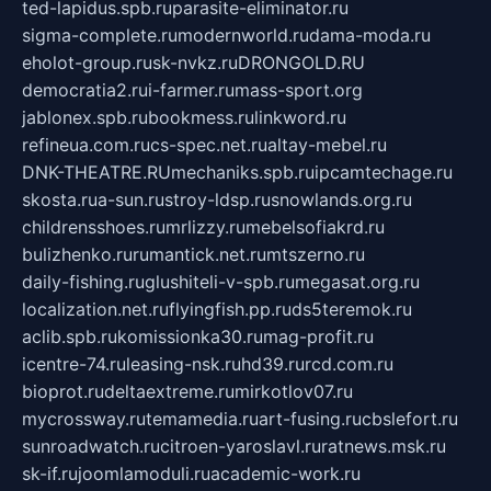
ted-lapidus.spb.ru
parasite-eliminator.ru
sigma-complete.ru
modernworld.ru
dama-moda.ru
eholot-group.ru
sk-nvkz.ru
DRONGOLD.RU
democratia2.ru
i-farmer.ru
mass-sport.org
jablonex.spb.ru
bookmess.ru
linkword.ru
refineua.com.ru
cs-spec.net.ru
altay-mebel.ru
DNK-THEATRE.RU
mechaniks.spb.ru
ipcamtechage.ru
skosta.ru
a-sun.ru
stroy-ldsp.ru
snowlands.org.ru
childrensshoes.ru
mrlizzy.ru
mebelsofiakrd.ru
bulizhenko.ru
rumantick.net.ru
mtszerno.ru
daily-fishing.ru
glushiteli-v-spb.ru
megasat.org.ru
localization.net.ru
flyingfish.pp.ru
ds5teremok.ru
aclib.spb.ru
komissionka30.ru
mag-profit.ru
icentre-74.ru
leasing-nsk.ru
hd39.ru
rcd.com.ru
bioprot.ru
deltaextreme.ru
mirkotlov07.ru
mycrossway.ru
temamedia.ru
art-fusing.ru
cbslefort.ru
sunroadwatch.ru
citroen-yaroslavl.ru
ratnews.msk.ru
sk-if.ru
joomlamoduli.ru
academic-work.ru