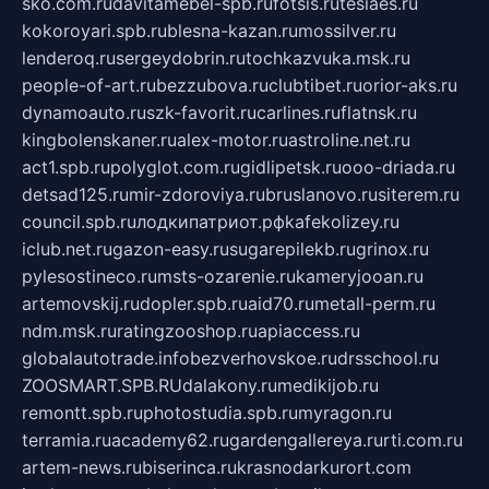
sko.com.ru
davitamebel-spb.ru
fotsis.ru
tesiaes.ru
kokoroyari.spb.ru
blesna-kazan.ru
mossilver.ru
lenderoq.ru
sergeydobrin.ru
tochkazvuka.msk.ru
people-of-art.ru
bezzubova.ru
clubtibet.ru
orior-aks.ru
dynamoauto.ru
szk-favorit.ru
carlines.ru
flatnsk.ru
kingbolenskaner.ru
alex-motor.ru
astroline.net.ru
act1.spb.ru
polyglot.com.ru
gidlipetsk.ru
ooo-driada.ru
detsad125.ru
mir-zdoroviya.ru
bruslanovo.ru
siterem.ru
council.spb.ru
лодкипатриот.рф
kafekolizey.ru
iclub.net.ru
gazon-easy.ru
sugarepilekb.ru
grinox.ru
pylesostineco.ru
msts-ozarenie.ru
kameryjooan.ru
artemovskij.ru
dopler.spb.ru
aid70.ru
metall-perm.ru
ndm.msk.ru
ratingzooshop.ru
apiaccess.ru
globalautotrade.info
bezverhovskoe.ru
drsschool.ru
ZOOSMART.SPB.RU
dalakony.ru
medikijob.ru
remontt.spb.ru
photostudia.spb.ru
myragon.ru
terramia.ru
academy62.ru
gardengallereya.ru
rti.com.ru
artem-news.ru
biserinca.ru
krasnodarkurort.com