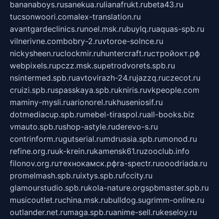
bananaboys.ru
sanekua.ru
lianafrukt.ru
beta43.ru
tucsonwoori.com
alex-translation.ru
avantgardeclinics.ru
noel.msk.ru
buylq.ru
aquas-spb.ru
vilnerivne.com
bobry-2.ru
vtoroe-solnce.ru
nickysheen.ru
clockmir.ru
huntercraft.ru
стройокт.рф
webpixels.ru
pczz.msk.su
petrodvorets.spb.ru
nsintermed.spb.ru
avtovirazh-24.ru
jazzq.ru
czecot.ru
cruizi.spb.ru
spasskaya.spb.ru
kniris.ru
vkpeople.com
maminy-mysli.ru
arionorel.ru
khuseniosif.ru
dotmediacup.spb.ru
mebel-tiraspol.ru
all-books.biz
vmauto.spb.ru
shop-astyle.ru
derevo-s.ru
contrinform.ru
gutserial.ru
mdrussia.spb.ru
monod.ru
refine.org.ru
uk-krein.ru
kamensk61.ru
zooclub.info
filonov.org.ru
технокамск.рф
ra-spectr.ru
ooodriada.ru
promelmash.spb.ru
ixtys.spb.ru
fccity.ru
glamourstudio.spb.ru
kola-nature.org
spbmaster.spb.ru
musicoutlet.ru
china.msk.ru
bulldog.su
grimm-online.ru
outlander.net.ru
maga.spb.ru
anime-sell.ru
keseloy.ru