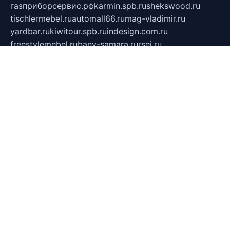
газприборсервис.рф
karmin.spb.ru
shekswood.ru
tischlermebel.ru
automall66.ru
mag-vladimir.ru
yardbar.ru
kiwitour.spb.ru
indesign.com.ru
freestylemebel.ru
bany-samara.ru
rsei.ru
naidisvoyput.ru
mgsn-invest.ru
ipkamerasannce.ru
alicante-house.ru
ibelka74.ru
cozyhouse.info
vlkargalev-studio.ru
700mb.ru
figura-ufa.ru
alina-live.ru
belarusiannews.ru
womenknow.ru
dos-vniimk.ru
sega.net.ru
dv.net.ru
phenomenonsofhistory.com
telesputnik.net.ru
wall.pp.ru
pylesosroidmi.ru
gtc-clan.ru
cligs.ru
bibikazap.ru
popova.org.ru
netwhistler.spb.ru
bellvil.ru
bonzon.ru
iss-vladik.ru
defiparis.net.ru
las-gryzas.ru
amku.ru
electednews.spb.ru
feather.org.ru
spar72.ru
tankiigri.ru
dominus.com.ru
ibtree.ru
sanykool.pp.ru
unixlib.org.ru
menatep.spb.ru
gartenterrassen.ru
printeka.ru
skvozilka.com.ru
parkovka-pub.ru
lovemobi.ru
art-ru.ru
emulatorz.com.ru
alucomp.com.ru
tatforum.com.ru