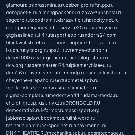
glamourai.ru
brassminus.ru
zabor-pro.ru
ftn.pp.ru
dorogoe58.ru
laimengpacker.ru
kuzova-zapchasti.ru
sageerp.ru
taxodrom.ru
dsrazvitie.ru
hardcity.net.ru
ratinghomegames.ru
topservice25.ru
gubernyan.ru
gtglasslined.ru
ii4.ru
tssport.spb.ru
andorra24.com
blackwallstreet.ru
oboimos.ru
optim-doors.com.ru
ikuch.ru
nycr.org.ru
npa21.ru
vremya-ch.spb.ru
desert000.ru
ivtorgi.ru
ifiori.ru
catalog-statei.ru
dcv.org.ru
spetsmaster174.ru
ipkameryhiseeu.ru
dum26.ru
ruspol.spb.ru
fr-opendp.ru
kam-solnyshko.ru
cheyenne-arapaho.ru
sevzapmetal.spb.ru
ted-lapidus.spb.ru
parasite-eliminator.ru
sigma-complete.ru
modernworld.ru
dama-moda.ru
eholot-group.ru
sk-nvkz.ru
DRONGOLD.RU
democratia2.ru
i-farmer.ru
mass-sport.org
jablonex.spb.ru
bookmess.ru
linkword.ru
refineua.com.ru
cs-spec.net.ru
altay-mebel.ru
DNK-THEATRE.RU
mechaniks.spb.ru
ipcamtechage.ru