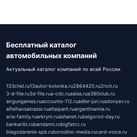
Бесплатный каталог
автомобильных компаний
Актуальный каталог компаний по всей России
133chel.ru
13autor-kolonka.ru
2864420.ru
2rich.ru
3-d-file.ru
3d-file.ru
a-cdc.ru
aalse.ru
a380club.ru
airgungames.ru
accounts-112.ru
adler-jun.ru
adonyev.ru
alfeihavsalnassr.ru
altaipant.ru
argentinamia.ru
aria-family.ru
arkrym.ru
ashanet.ru
belgorod-day.ru
bankaribi.ru
bandamn.ru
bigfatcc.ru
blagodarenie-spb.ru
borodino-media.ru
card-voice.ru