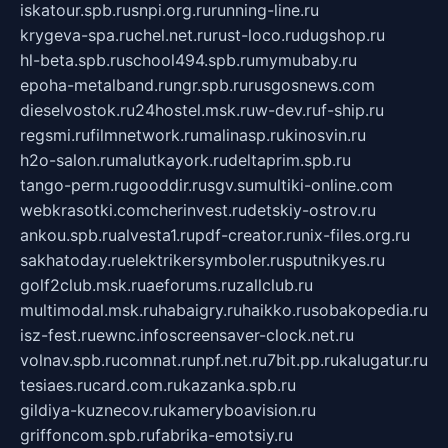
iskatour.spb.ru
snpi.org.ru
running-line.ru
krygeva-spa.ru
chel.net.ru
rust-loco.ru
dugshop.ru
hl-beta.spb.ru
school494.spb.ru
mymubaby.ru
epoha-metalband.ru
ngr.spb.ru
rusgosnews.com
dieselvostok.ru
24hostel.msk.ru
w-dev.ru
f-ship.ru
regsmi.ru
filmnetwork.ru
malinasp.ru
kinosvin.ru
h2o-salon.ru
malutkayork.ru
deltaprim.spb.ru
tango-perm.ru
gooddir.ru
sgv.su
multiki-online.com
webkrasotki.com
cherinvest.ru
detskiy-ostrov.ru
ankou.spb.ru
alvesta1.ru
pdf-creator.ru
nix-files.org.ru
sakhatoday.ru
elektrikersymboler.ru
sputnikyes.ru
golf2club.msk.ru
aeforums.ru
zallclub.ru
multimodal.msk.ru
habaigry.ru
haikko.ru
sobakopedia.ru
isz-fest.ru
ewnc.info
screensaver-clock.net.ru
volnav.spb.ru
comnat.ru
npf.net.ru
7bit.pp.ru
kalugatur.ru
tesiaes.ru
card.com.ru
kazanka.spb.ru
gildiya-kuznecov.ru
kameryboavision.ru
griffoncom.spb.ru
fabrika-emotsiy.ru