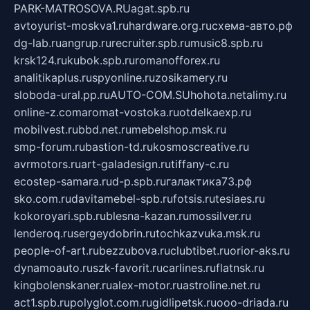
PARK-MATROSOVA.RU
agat.spb.ru
avtoyurist-moskva1.ru
hardware.org.ru
схема-авто.рф
dg-lab.ru
angrup.ru
recruiter.spb.ru
music8.spb.ru
krsk124.ru
kubok.spb.ru
romanofforex.ru
analitikaplus.ru
spyonline.ru
zosikamery.ru
sloboda-ural.pp.ru
AUTO-COM.SU
hohota.net
alimy.ru
online-z.com
aromat-vostoka.ru
otdelkaexp.ru
mobilvest.ru
bbd.net.ru
mebelshop.msk.ru
smp-forum.ru
bastion-td.ru
kosmoscreative.ru
avrmotors.ru
art-galadesign.ru
tiffany-c.ru
ecostep-samara.ru
d-p.spb.ru
галактика73.рф
sko.com.ru
davitamebel-spb.ru
fotsis.ru
tesiaes.ru
kokoroyari.spb.ru
blesna-kazan.ru
mossilver.ru
lenderoq.ru
sergeydobrin.ru
tochkazvuka.msk.ru
people-of-art.ru
bezzubova.ru
clubtibet.ru
orior-aks.ru
dynamoauto.ru
szk-favorit.ru
carlines.ru
flatnsk.ru
kingbolenskaner.ru
alex-motor.ru
astroline.net.ru
act1.spb.ru
polyglot.com.ru
gidlipetsk.ru
ooo-driada.ru