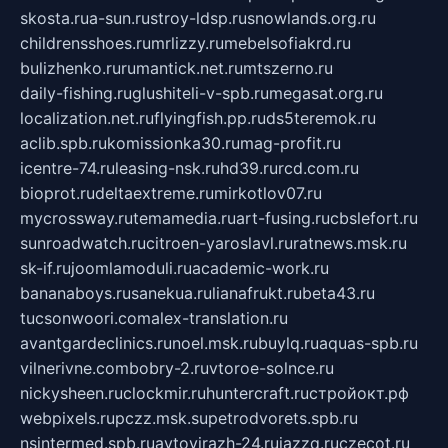
skosta.ru
a-sun.ru
stroy-ldsp.ru
snowlands.org.ru
childrensshoes.ru
mrlizzy.ru
mebelsofiakrd.ru
bulizhenko.ru
rumantick.net.ru
mtszerno.ru
daily-fishing.ru
glushiteli-v-spb.ru
megasat.org.ru
localization.net.ru
flyingfish.pp.ru
ds5teremok.ru
aclib.spb.ru
komissionka30.ru
mag-profit.ru
icentre-74.ru
leasing-nsk.ru
hd39.ru
rcd.com.ru
bioprot.ru
deltaextreme.ru
mirkotlov07.ru
mycrossway.ru
temamedia.ru
art-fusing.ru
cbslefort.ru
sunroadwatch.ru
citroen-yaroslavl.ru
ratnews.msk.ru
sk-if.ru
joomlamoduli.ru
academic-work.ru
bananaboys.ru
sanekua.ru
lianafrukt.ru
beta43.ru
tucsonwoori.com
alex-translation.ru
avantgardeclinics.ru
noel.msk.ru
buylq.ru
aquas-spb.ru
vilnerivne.com
bobry-2.ru
vtoroe-solnce.ru
nickysheen.ru
clockmir.ru
huntercraft.ru
стройокт.рф
webpixels.ru
pczz.msk.su
petrodvorets.spb.ru
nsintermed.spb.ru
avtovirazh-24.ru
jazzq.ru
czecot.ru