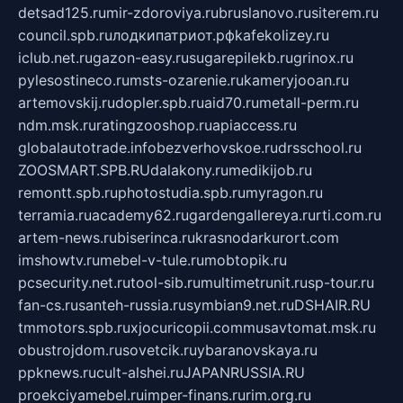
detsad125.ru
mir-zdoroviya.ru
bruslanovo.ru
siterem.ru
council.spb.ru
лодкипатриот.рф
kafekolizey.ru
iclub.net.ru
gazon-easy.ru
sugarepilekb.ru
grinox.ru
pylesostineco.ru
msts-ozarenie.ru
kameryjooan.ru
artemovskij.ru
dopler.spb.ru
aid70.ru
metall-perm.ru
ndm.msk.ru
ratingzooshop.ru
apiaccess.ru
globalautotrade.info
bezverhovskoe.ru
drsschool.ru
ZOOSMART.SPB.RU
dalakony.ru
medikijob.ru
remontt.spb.ru
photostudia.spb.ru
myragon.ru
terramia.ru
academy62.ru
gardengallereya.ru
rti.com.ru
artem-news.ru
biserinca.ru
krasnodarkurort.com
imshowtv.ru
mebel-v-tule.ru
mobtopik.ru
pcsecurity.net.ru
tool-sib.ru
multimetrunit.ru
sp-tour.ru
fan-cs.ru
santeh-russia.ru
symbian9.net.ru
DSHAIR.RU
tmmotors.spb.ru
xjocuricopii.com
musavtomat.msk.ru
obustrojdom.ru
sovetcik.ru
ybaranovskaya.ru
ppknews.ru
cult-alshei.ru
JAPANRUSSIA.RU
proekciyamebel.ru
imper-finans.ru
rim.org.ru