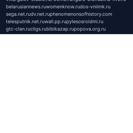
belarusiannews.ru
womenknow.ru
dos-vniimk.ru
sega.net.ru
dv.net.ru
phenomenonsofhistory.com
telesputnik.net.ru
wall.pp.ru
pylesosroidmi.ru
gtc-clan.ru
cligs.ru
bibikazap.ru
popova.org.ru
netwhistler.spb.ru
bellvil.ru
bonzon.ru
iss-vladik.ru
defiparis.net.ru
las-gryzas.ru
amku.ru
electednews.spb.ru
feather.org.ru
spar72.ru
tankiigri.ru
dominus.com.ru
ibtree.ru
sanykool.pp.ru
unixlib.org.ru
menatep.spb.ru
gartenterrassen.ru
printeka.ru
skvozilka.com.ru
parkovka-pub.ru
lovemobi.ru
art-ru.ru
emulatorz.com.ru
alucomp.com.ru
tatforum.com.ru
alternativa-profi.ru
dermakler.ru
artsurvey.ru
aredir.ru
khimspas.ru
centr-maxi.ru
2018r.ru
bort-stomer-defort.ru
professional2.ru
gibsons.ru
artselena.ru
art-pilot.ru
ingredient.spb.ru
npfpolimer.spb.ru
argentum.spb.ru
hom-edu.ru
af-num.ru
cashadvanceamericasev.org
trexp.spb.ru
apteka-gerzena.ru
vasilyevka.msk.ru