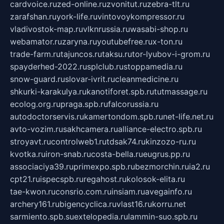
cardvoice.ru
zed-online.ru
zvonitut.ru
zebra-tlt.ru
zarafshan.ru
york-life.ru
vintovoykompressor.ru
vladivostok-map.ru
vlknrussia.ru
wasabi-shop.ru
webamator.ru
zaryna.ru
youtubefree.ru
x-ton.ru
trade-farm.ru
tajuncos.ru
taksu.ru
tor-lyubov-i-grom.ru
spayderhed-2022.ru
splclub.ru
stoppamedia.ru
snow-guard.ru
slovar-ivrit.ru
cleanmedicine.ru
shkurki-karakulya.ru
kanotiforet.spb.ru
tutmassage.ru
ecolog.org.ru
praga.spb.ru
falcorussia.ru
autodoctorservis.ru
kamertondom.spb.ru
net-life.net.ru
avto-vozim.ru
sakhcamera.ru
alliance-electro.spb.ru
stroyavt.ru
controlweb1.ru
tdsak74.ru
kinzozo-ru.ru
kvotka.ru
iron-snab.ru
costa-bella.ru
eugrus.pp.ru
associaciya39.ru
primexpo.spb.ru
bezmorchin.ru
ia2.ru
cpt21.ru
ispecspb.ru
regahost.ru
kolosok-elita.ru
tae-kwon.ru
consrio.com.ru
insiam.ru
avegainfo.ru
archery161.ru
bigencyclica.ru
vlast16.ru
korru.net
sarmiento.spb.su
extelopedia.ru
lammin-suo.spb.ru