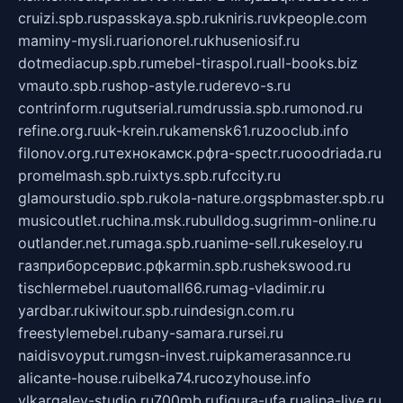
cruizi.spb.ru
spasskaya.spb.ru
kniris.ru
vkpeople.com
maminy-mysli.ru
arionorel.ru
khuseniosif.ru
dotmediacup.spb.ru
mebel-tiraspol.ru
all-books.biz
vmauto.spb.ru
shop-astyle.ru
derevo-s.ru
contrinform.ru
gutserial.ru
mdrussia.spb.ru
monod.ru
refine.org.ru
uk-krein.ru
kamensk61.ru
zooclub.info
filonov.org.ru
технокамск.рф
ra-spectr.ru
ooodriada.ru
promelmash.spb.ru
ixtys.spb.ru
fccity.ru
glamourstudio.spb.ru
kola-nature.org
spbmaster.spb.ru
musicoutlet.ru
china.msk.ru
bulldog.su
grimm-online.ru
outlander.net.ru
maga.spb.ru
anime-sell.ru
keseloy.ru
газприборсервис.рф
karmin.spb.ru
shekswood.ru
tischlermebel.ru
automall66.ru
mag-vladimir.ru
yardbar.ru
kiwitour.spb.ru
indesign.com.ru
freestylemebel.ru
bany-samara.ru
rsei.ru
naidisvoyput.ru
mgsn-invest.ru
ipkamerasannce.ru
alicante-house.ru
ibelka74.ru
cozyhouse.info
vlkargalev-studio.ru
700mb.ru
figura-ufa.ru
alina-live.ru