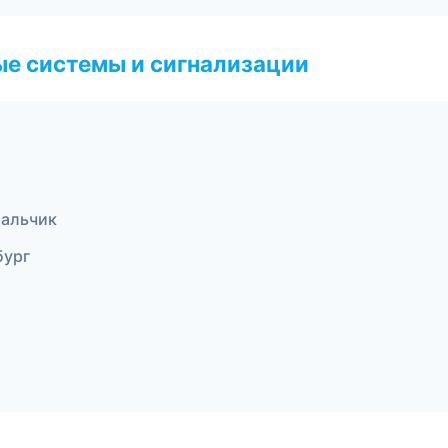
е системы и сигнализации
Нальчик
бург