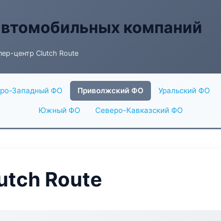
автомобильных компаний
ер-центр Clutch Route
ро-Западный ФО
Приволжский ФО
Уральский ФО
Южный ФО
Северо-Кавказский ФО
utch Route