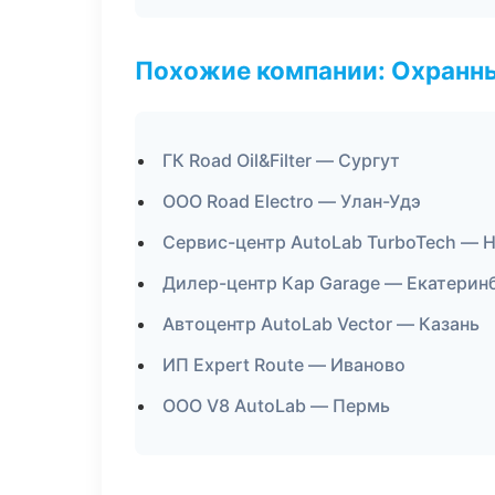
Похожие компании: Охранны
ГК Road Oil&Filter — Сургут
ООО Road Electro — Улан-Удэ
Сервис-центр AutoLab TurboTech — 
Дилер-центр Кар Garage — Екатерин
Автоцентр AutoLab Vector — Казань
ИП Expert Route — Иваново
ООО V8 AutoLab — Пермь