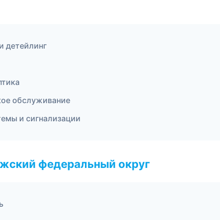
и детейлинг
птика
ское обслуживание
темы и сигнализации
лжский федеральный округ
ь