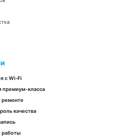
ов
стка
ми
 с Wi‑Fi
м премиум-класса
и ремонте
роль качества
запись
е работы