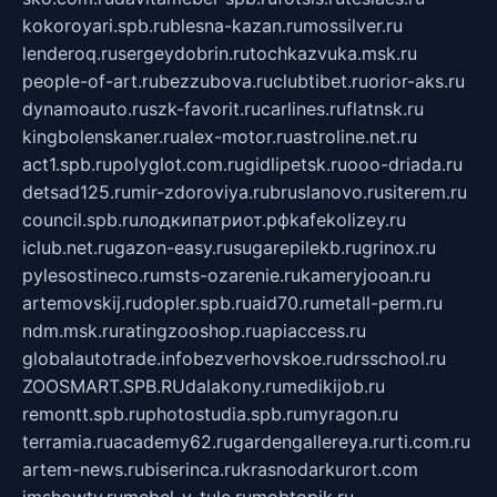
kokoroyari.spb.ru
blesna-kazan.ru
mossilver.ru
lenderoq.ru
sergeydobrin.ru
tochkazvuka.msk.ru
people-of-art.ru
bezzubova.ru
clubtibet.ru
orior-aks.ru
dynamoauto.ru
szk-favorit.ru
carlines.ru
flatnsk.ru
kingbolenskaner.ru
alex-motor.ru
astroline.net.ru
act1.spb.ru
polyglot.com.ru
gidlipetsk.ru
ooo-driada.ru
detsad125.ru
mir-zdoroviya.ru
bruslanovo.ru
siterem.ru
council.spb.ru
лодкипатриот.рф
kafekolizey.ru
iclub.net.ru
gazon-easy.ru
sugarepilekb.ru
grinox.ru
pylesostineco.ru
msts-ozarenie.ru
kameryjooan.ru
artemovskij.ru
dopler.spb.ru
aid70.ru
metall-perm.ru
ndm.msk.ru
ratingzooshop.ru
apiaccess.ru
globalautotrade.info
bezverhovskoe.ru
drsschool.ru
ZOOSMART.SPB.RU
dalakony.ru
medikijob.ru
remontt.spb.ru
photostudia.spb.ru
myragon.ru
terramia.ru
academy62.ru
gardengallereya.ru
rti.com.ru
artem-news.ru
biserinca.ru
krasnodarkurort.com