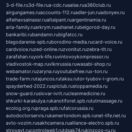
3-d-file.ru
3d-file.ru
a-cdc.ru
aalse.ru
a380club.ru
airgungames.ru
accounts-112.ru
adler-jun.ru
adonyev.ru
alfeihavsalnassr.ru
altaipant.ru
argentinamia.ru
aria-family.ru
arkrym.ru
ashanet.ru
belgorod-day.ru
bankaribi.ru
bandamn.ru
bigfatcc.ru
blagodarenie-spb.ru
borodino-media.ru
card-voice.ru
cardvoice.ru
zed-online.ru
zvonitut.ru
zebra-tlt.ru
zarafshan.ru
york-life.ru
vintovoykompressor.ru
vladivostok-map.ru
vlknrussia.ru
wasabi-shop.ru
webamator.ru
zaryna.ru
youtubefree.ru
x-ton.ru
trade-farm.ru
tajuncos.ru
taksu.ru
tor-lyubov-i-grom.ru
spayderhed-2022.ru
splclub.ru
stoppamedia.ru
snow-guard.ru
slovar-ivrit.ru
cleanmedicine.ru
shkurki-karakulya.ru
kanotiforet.spb.ru
tutmassage.ru
ecolog.org.ru
praga.spb.ru
falcorussia.ru
autodoctorservis.ru
kamertondom.spb.ru
net-life.net.ru
avto-vozim.ru
sakhcamera.ru
alliance-electro.spb.ru
stroyavt.ru
controlweb1.ru
tdsak74.ru
kinzozo-ru.ru