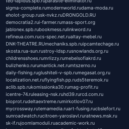
ted-lapidus.spb.ru
parasite-eliminator.ru
sigma-complete.ru
modernworld.ru
dama-moda.ru
eholot-group.ru
sk-nvkz.ru
DRONGOLD.RU
democratia2.ru
i-farmer.ru
mass-sport.org
jablonex.spb.ru
bookmess.ru
linkword.ru
refineua.com.ru
cs-spec.net.ru
altay-mebel.ru
DNK-THEATRE.RU
mechaniks.spb.ru
ipcamtechage.ru
skosta.ru
a-sun.ru
stroy-ldsp.ru
snowlands.org.ru
childrensshoes.ru
mrlizzy.ru
mebelsofiakrd.ru
bulizhenko.ru
rumantick.net.ru
mtszerno.ru
daily-fishing.ru
glushiteli-v-spb.ru
megasat.org.ru
localization.net.ru
flyingfish.pp.ru
ds5teremok.ru
aclib.spb.ru
komissionka30.ru
mag-profit.ru
icentre-74.ru
leasing-nsk.ru
hd39.ru
rcd.com.ru
bioprot.ru
deltaextreme.ru
mirkotlov07.ru
mycrossway.ru
temamedia.ru
art-fusing.ru
cbslefort.ru
sunroadwatch.ru
citroen-yaroslavl.ru
ratnews.msk.ru
sk-if.ru
joomlamoduli.ru
academic-work.ru