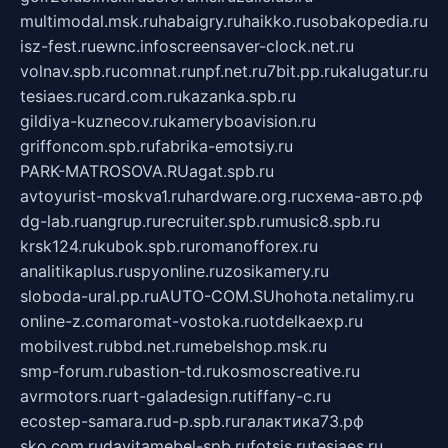
multimodal.msk.ru
habaigry.ru
haikko.ru
sobakopedia.ru
isz-fest.ru
ewnc.info
screensaver-clock.net.ru
volnav.spb.ru
comnat.ru
npf.net.ru
7bit.pp.ru
kalugatur.ru
tesiaes.ru
card.com.ru
kazanka.spb.ru
gildiya-kuznecov.ru
kameryboavision.ru
griffoncom.spb.ru
fabrika-emotsiy.ru
PARK-MATROSOVA.RU
agat.spb.ru
avtoyurist-moskva1.ru
hardware.org.ru
схема-авто.рф
dg-lab.ru
angrup.ru
recruiter.spb.ru
music8.spb.ru
krsk124.ru
kubok.spb.ru
romanofforex.ru
analitikaplus.ru
spyonline.ru
zosikamery.ru
sloboda-ural.pp.ru
AUTO-COM.SU
hohota.net
alimy.ru
online-z.com
aromat-vostoka.ru
otdelkaexp.ru
mobilvest.ru
bbd.net.ru
mebelshop.msk.ru
smp-forum.ru
bastion-td.ru
kosmoscreative.ru
avrmotors.ru
art-galadesign.ru
tiffany-c.ru
ecostep-samara.ru
d-p.spb.ru
галактика73.рф
sko.com.ru
davitamebel-spb.ru
fotsis.ru
tesiaes.ru