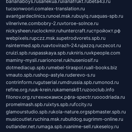
bananaboys.ru
sanekua.ru
lianafrukt.ru
beta43.ru
tucsonwoori.com
alex-translation.ru
avantgardeclinics.ru
noel.msk.ru
buylq.ru
aquas-spb.ru
vilnerivne.com
bobry-2.ru
vtoroe-solnce.ru
nickysheen.ru
clockmir.ru
huntercraft.ru
стройокт.рф
webpixels.ru
pczz.msk.su
petrodvorets.spb.ru
nsintermed.spb.ru
avtovirazh-24.ru
jazzq.ru
czecot.ru
cruizi.spb.ru
spasskaya.spb.ru
kniris.ru
vkpeople.com
maminy-mysli.ru
arionorel.ru
khuseniosif.ru
dotmediacup.spb.ru
mebel-tiraspol.ru
all-books.biz
vmauto.spb.ru
shop-astyle.ru
derevo-s.ru
contrinform.ru
gutserial.ru
mdrussia.spb.ru
monod.ru
refine.org.ru
uk-krein.ru
kamensk61.ru
zooclub.info
filonov.org.ru
технокамск.рф
ra-spectr.ru
ooodriada.ru
promelmash.spb.ru
ixtys.spb.ru
fccity.ru
glamourstudio.spb.ru
kola-nature.org
spbmaster.spb.ru
musicoutlet.ru
china.msk.ru
bulldog.su
grimm-online.ru
outlander.net.ru
maga.spb.ru
anime-sell.ru
keseloy.ru