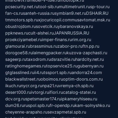
imshowtv.ru
mebel-v-tule.ru
mobtopik.ru
pcsecurity.net.ru
tool-sib.ru
multimetrunit.ru
sp-tour.ru
fan-cs.ru
santeh-russia.ru
symbian9.net.ru
DSHAIR.RU
tmmotors.spb.ru
xjocuricopii.com
musavtomat.msk.ru
obustrojdom.ru
sovetcik.ru
ybaranovskaya.ru
ppknews.ru
cult-alshei.ru
JAPANRUSSIA.RU
proekciyamebel.ru
imper-finans.ru
rim.org.ru
glamourai.ru
brassminus.ru
zabor-pro.ru
ftn.pp.ru
dorogoe58.ru
laimengpacker.ru
kuzova-zapchasti.ru
sageerp.ru
taxodrom.ru
dsrazvitie.ru
hardcity.net.ru
ratinghomegames.ru
topservice25.ru
gubernyan.ru
gtglasslined.ru
ii4.ru
tssport.spb.ru
andorra24.com
blackwallstreet.ru
oboimos.ru
optim-doors.com.ru
ikuch.ru
nycr.org.ru
npa21.ru
vremya-ch.spb.ru
desert000.ru
ivtorgi.ru
ifiori.ru
catalog-statei.ru
dcv.org.ru
spetsmaster174.ru
ipkameryhiseeu.ru
dum26.ru
ruspol.spb.ru
fr-opendp.ru
kam-solnyshko.ru
cheyenne-arapaho.ru
sevzapmetal.spb.ru