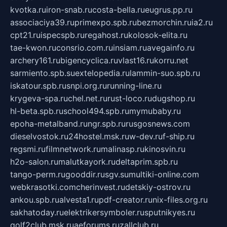
kvotka.ru
iron-snab.ru
costa-bella.ru
eugrus.pp.ru
associaciya39.ru
primexpo.spb.ru
bezmorchin.ru
ia2.ru
cpt21.ru
ispecspb.ru
regahost.ru
kolosok-elita.ru
tae-kwon.ru
consrio.com.ru
insiam.ru
avegainfo.ru
archery161.ru
bigencyclica.ru
vlast16.ru
korru.net
sarmiento.spb.su
extelopedia.ru
lammin-suo.spb.ru
iskatour.spb.ru
snpi.org.ru
running-line.ru
krygeva-spa.ru
chel.net.ru
rust-loco.ru
dugshop.ru
hl-beta.spb.ru
school494.spb.ru
mymubaby.ru
epoha-metalband.ru
ngr.spb.ru
rusgosnews.com
dieselvostok.ru
24hostel.msk.ru
w-dev.ru
f-ship.ru
regsmi.ru
filmnetwork.ru
malinasp.ru
kinosvin.ru
h2o-salon.ru
malutkayork.ru
deltaprim.spb.ru
tango-perm.ru
gooddir.ru
sgv.su
multiki-online.com
webkrasotki.com
cherinvest.ru
detskiy-ostrov.ru
ankou.spb.ru
alvesta1.ru
pdf-creator.ru
nix-files.org.ru
sakhatoday.ru
elektrikersymboler.ru
sputnikyes.ru
golf2club.msk.ru
aeforums.ru
zallclub.ru