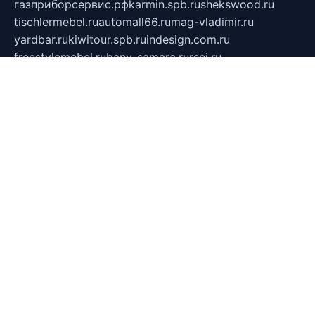
газприборсервис.рф
karmin.spb.ru
shekswood.ru
tischlermebel.ru
automall66.ru
mag-vladimir.ru
yardbar.ru
kiwitour.spb.ru
indesign.com.ru
freestylemebel.ru
bany-samara.ru
rsei.ru
naidisvoyput.ru
mgsn-invest.ru
ipkamerasannce.ru
alicante-house.ru
ibelka74.ru
cozyhouse.info
vlkargalev-studio.ru
700mb.ru
figura-ufa.ru
alina-live.ru
belarusiannews.ru
womenknow.ru
dos-vniimk.ru
sega.net.ru
dv.net.ru
phenomenonsofhistory.com
telesputnik.net.ru
wall.pp.ru
pylesosroidmi.ru
gtc-clan.ru
cligs.ru
bibikazap.ru
popova.org.ru
netwhistler.spb.ru
bellvil.ru
bonzon.ru
iss-vladik.ru
defiparis.net.ru
las-gryzas.ru
amku.ru
electednews.spb.ru
feather.org.ru
spar72.ru
tankiigri.ru
dominus.com.ru
ibtree.ru
sanykool.pp.ru
unixlib.org.ru
menatep.spb.ru
gartenterrassen.ru
printeka.ru
skvozilka.com.ru
parkovka-pub.ru
lovemobi.ru
art-ru.ru
emulatorz.com.ru
alucomp.com.ru
tatforum.com.ru