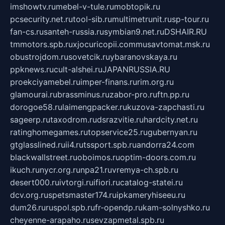
imshowtv.ru
mebel-v-tule.ru
mobtopik.ru
pcsecurity.net.ru
tool-sib.ru
multimetrunit.ru
sp-tour.ru
fan-cs.ru
santeh-russia.ru
symbian9.net.ru
DSHAIR.RU
tmmotors.spb.ru
xjocuricopii.com
musavtomat.msk.ru
obustrojdom.ru
sovetcik.ru
ybaranovskaya.ru
ppknews.ru
cult-alshei.ru
JAPANRUSSIA.RU
proekciyamebel.ru
imper-finans.ru
rim.org.ru
glamourai.ru
brassminus.ru
zabor-pro.ru
ftn.pp.ru
dorogoe58.ru
laimengpacker.ru
kuzova-zapchasti.ru
sageerp.ru
taxodrom.ru
dsrazvitie.ru
hardcity.net.ru
ratinghomegames.ru
topservice25.ru
gubernyan.ru
gtglasslined.ru
ii4.ru
tssport.spb.ru
andorra24.com
blackwallstreet.ru
oboimos.ru
optim-doors.com.ru
ikuch.ru
nycr.org.ru
npa21.ru
vremya-ch.spb.ru
desert000.ru
ivtorgi.ru
ifiori.ru
catalog-statei.ru
dcv.org.ru
spetsmaster174.ru
ipkameryhiseeu.ru
dum26.ru
ruspol.spb.ru
fr-opendp.ru
kam-solnyshko.ru
cheyenne-arapaho.ru
sevzapmetal.spb.ru