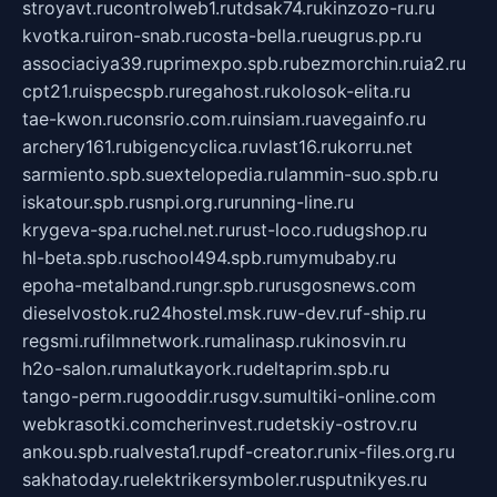
stroyavt.ru
controlweb1.ru
tdsak74.ru
kinzozo-ru.ru
kvotka.ru
iron-snab.ru
costa-bella.ru
eugrus.pp.ru
associaciya39.ru
primexpo.spb.ru
bezmorchin.ru
ia2.ru
cpt21.ru
ispecspb.ru
regahost.ru
kolosok-elita.ru
tae-kwon.ru
consrio.com.ru
insiam.ru
avegainfo.ru
archery161.ru
bigencyclica.ru
vlast16.ru
korru.net
sarmiento.spb.su
extelopedia.ru
lammin-suo.spb.ru
iskatour.spb.ru
snpi.org.ru
running-line.ru
krygeva-spa.ru
chel.net.ru
rust-loco.ru
dugshop.ru
hl-beta.spb.ru
school494.spb.ru
mymubaby.ru
epoha-metalband.ru
ngr.spb.ru
rusgosnews.com
dieselvostok.ru
24hostel.msk.ru
w-dev.ru
f-ship.ru
regsmi.ru
filmnetwork.ru
malinasp.ru
kinosvin.ru
h2o-salon.ru
malutkayork.ru
deltaprim.spb.ru
tango-perm.ru
gooddir.ru
sgv.su
multiki-online.com
webkrasotki.com
cherinvest.ru
detskiy-ostrov.ru
ankou.spb.ru
alvesta1.ru
pdf-creator.ru
nix-files.org.ru
sakhatoday.ru
elektrikersymboler.ru
sputnikyes.ru