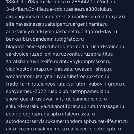
133chel.ru
13autor-kolonka.ru
2864420.ru
2rich.ru
3-d-file.ru
3d-file.ru
a-cdc.ru
aalse.ru
a380club.ru
airgungames.ru
accounts-112.ru
adler-jun.ru
adonyev.ru
alfeihavsalnassr.ru
altaipant.ru
argentinamia.ru
aria-family.ru
arkrym.ru
ashanet.ru
belgorod-day.ru
bankaribi.ru
bandamn.ru
bigfatcc.ru
blagodarenie-spb.ru
borodino-media.ru
card-voice.ru
cardvoice.ru
zed-online.ru
zvonitut.ru
zebra-tlt.ru
zarafshan.ru
york-life.ru
vintovoykompressor.ru
vladivostok-map.ru
vlknrussia.ru
wasabi-shop.ru
webamator.ru
zaryna.ru
youtubefree.ru
x-ton.ru
trade-farm.ru
tajuncos.ru
taksu.ru
tor-lyubov-i-grom.ru
spayderhed-2022.ru
splclub.ru
stoppamedia.ru
snow-guard.ru
slovar-ivrit.ru
cleanmedicine.ru
shkurki-karakulya.ru
kanotiforet.spb.ru
tutmassage.ru
ecolog.org.ru
praga.spb.ru
falcorussia.ru
autodoctorservis.ru
kamertondom.spb.ru
net-life.net.ru
avto-vozim.ru
sakhcamera.ru
alliance-electro.spb.ru