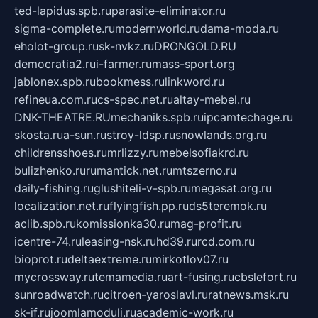
ted-lapidus.spb.ru
parasite-eliminator.ru
sigma-complete.ru
modernworld.ru
dama-moda.ru
eholot-group.ru
sk-nvkz.ru
DRONGOLD.RU
democratia2.ru
i-farmer.ru
mass-sport.org
jablonex.spb.ru
bookmess.ru
linkword.ru
refineua.com.ru
cs-spec.net.ru
altay-mebel.ru
DNK-THEATRE.RU
mechaniks.spb.ru
ipcamtechage.ru
skosta.ru
a-sun.ru
stroy-ldsp.ru
snowlands.org.ru
childrensshoes.ru
mrlizzy.ru
mebelsofiakrd.ru
bulizhenko.ru
rumantick.net.ru
mtszerno.ru
daily-fishing.ru
glushiteli-v-spb.ru
megasat.org.ru
localization.net.ru
flyingfish.pp.ru
ds5teremok.ru
aclib.spb.ru
komissionka30.ru
mag-profit.ru
icentre-74.ru
leasing-nsk.ru
hd39.ru
rcd.com.ru
bioprot.ru
deltaextreme.ru
mirkotlov07.ru
mycrossway.ru
temamedia.ru
art-fusing.ru
cbslefort.ru
sunroadwatch.ru
citroen-yaroslavl.ru
ratnews.msk.ru
sk-if.ru
joomlamoduli.ru
academic-work.ru