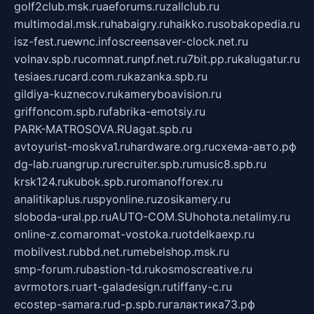
golf2club.msk.ru
aeforums.ru
zallclub.ru
multimodal.msk.ru
habaigry.ru
haikko.ru
sobakopedia.ru
isz-fest.ru
ewnc.info
screensaver-clock.net.ru
volnav.spb.ru
comnat.ru
npf.net.ru
7bit.pp.ru
kalugatur.ru
tesiaes.ru
card.com.ru
kazanka.spb.ru
gildiya-kuznecov.ru
kameryboavision.ru
griffoncom.spb.ru
fabrika-emotsiy.ru
PARK-MATROSOVA.RU
agat.spb.ru
avtoyurist-moskva1.ru
hardware.org.ru
схема-авто.рф
dg-lab.ru
angrup.ru
recruiter.spb.ru
music8.spb.ru
krsk124.ru
kubok.spb.ru
romanofforex.ru
analitikaplus.ru
spyonline.ru
zosikamery.ru
sloboda-ural.pp.ru
AUTO-COM.SU
hohota.net
alimy.ru
online-z.com
aromat-vostoka.ru
otdelkaexp.ru
mobilvest.ru
bbd.net.ru
mebelshop.msk.ru
smp-forum.ru
bastion-td.ru
kosmoscreative.ru
avrmotors.ru
art-galadesign.ru
tiffany-c.ru
ecostep-samara.ru
d-p.spb.ru
галактика73.рф