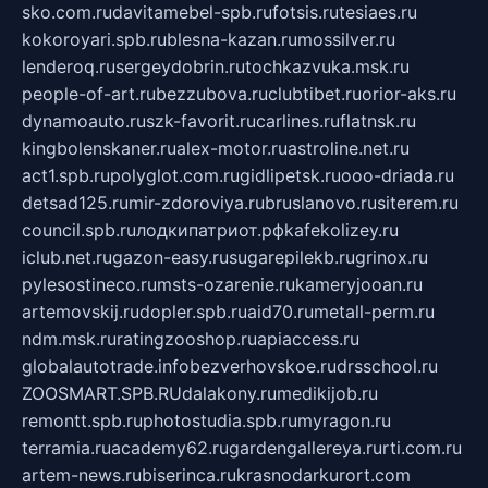
sko.com.ru
davitamebel-spb.ru
fotsis.ru
tesiaes.ru
kokoroyari.spb.ru
blesna-kazan.ru
mossilver.ru
lenderoq.ru
sergeydobrin.ru
tochkazvuka.msk.ru
people-of-art.ru
bezzubova.ru
clubtibet.ru
orior-aks.ru
dynamoauto.ru
szk-favorit.ru
carlines.ru
flatnsk.ru
kingbolenskaner.ru
alex-motor.ru
astroline.net.ru
act1.spb.ru
polyglot.com.ru
gidlipetsk.ru
ooo-driada.ru
detsad125.ru
mir-zdoroviya.ru
bruslanovo.ru
siterem.ru
council.spb.ru
лодкипатриот.рф
kafekolizey.ru
iclub.net.ru
gazon-easy.ru
sugarepilekb.ru
grinox.ru
pylesostineco.ru
msts-ozarenie.ru
kameryjooan.ru
artemovskij.ru
dopler.spb.ru
aid70.ru
metall-perm.ru
ndm.msk.ru
ratingzooshop.ru
apiaccess.ru
globalautotrade.info
bezverhovskoe.ru
drsschool.ru
ZOOSMART.SPB.RU
dalakony.ru
medikijob.ru
remontt.spb.ru
photostudia.spb.ru
myragon.ru
terramia.ru
academy62.ru
gardengallereya.ru
rti.com.ru
artem-news.ru
biserinca.ru
krasnodarkurort.com