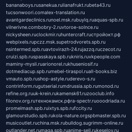
bananaboys.ru
sanekua.ru
lianafrukt.ru
beta43.ru
tucsonwoori.com
alex-translation.ru
avantgardeclinics.ru
noel.msk.ru
buylq.ru
aquas-spb.ru
vilnerivne.com
bobry-2.ru
vtoroe-solnce.ru
nickysheen.ru
clockmir.ru
huntercraft.ru
стройокт.рф
webpixels.ru
pczz.msk.su
petrodvorets.spb.ru
nsintermed.spb.ru
avtovirazh-24.ru
jazzq.ru
czecot.ru
cruizi.spb.ru
spasskaya.spb.ru
kniris.ru
vkpeople.com
maminy-mysli.ru
arionorel.ru
khuseniosif.ru
dotmediacup.spb.ru
mebel-tiraspol.ru
all-books.biz
vmauto.spb.ru
shop-astyle.ru
derevo-s.ru
contrinform.ru
gutserial.ru
mdrussia.spb.ru
monod.ru
refine.org.ru
uk-krein.ru
kamensk61.ru
zooclub.info
filonov.org.ru
технокамск.рф
ra-spectr.ru
ooodriada.ru
promelmash.spb.ru
ixtys.spb.ru
fccity.ru
glamourstudio.spb.ru
kola-nature.org
spbmaster.spb.ru
musicoutlet.ru
china.msk.ru
bulldog.su
grimm-online.ru
outlander.net.ru
maga.spb.ru
anime-sell.ru
keseloy.ru