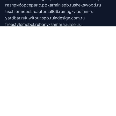
газприборсервис.рф
karmin.spb.ru
shekswood.ru
tischlermebel.ru
automall66.ru
mag-vladimir.ru
yardbar.ru
kiwitour.spb.ru
indesign.com.ru
freestylemebel.ru
bany-samara.ru
rsei.ru
naidisvoyput.ru
mgsn-invest.ru
ipkamerasannce.ru
alicante-house.ru
ibelka74.ru
cozyhouse.info
vlkargalev-studio.ru
700mb.ru
figura-ufa.ru
alina-live.ru
belarusiannews.ru
womenknow.ru
dos-vniimk.ru
sega.net.ru
dv.net.ru
phenomenonsofhistory.com
telesputnik.net.ru
wall.pp.ru
pylesosroidmi.ru
gtc-clan.ru
cligs.ru
bibikazap.ru
popova.org.ru
netwhistler.spb.ru
bellvil.ru
bonzon.ru
iss-vladik.ru
defiparis.net.ru
las-gryzas.ru
amku.ru
electednews.spb.ru
feather.org.ru
spar72.ru
tankiigri.ru
dominus.com.ru
ibtree.ru
sanykool.pp.ru
unixlib.org.ru
menatep.spb.ru
gartenterrassen.ru
printeka.ru
skvozilka.com.ru
parkovka-pub.ru
lovemobi.ru
art-ru.ru
emulatorz.com.ru
alucomp.com.ru
tatforum.com.ru