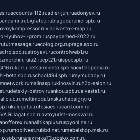
s.ru
accounts-112.ru
adler-jun.ru
adonyev.ru
bandamn.ru
bigfatcc.ru
blagodarenie-spb.ru
tovoykompressor.ru
vladivostok-map.ru
tor-lyubov-i-grom.ru
spayderhed-2022.ru
ru
tutmassage.ru
ecolog.org.ru
praga.spb.ru
lectro.spb.ru
stroyavt.ru
controlweb1.ru
ezmorchin.ru
ia2.ru
cpt21.ru
ispecspb.ru
st16.ru
korru.net
sarmiento.spb.su
extelopedia.ru
hl-beta.spb.ru
school494.spb.ru
mymubaby.ru
ilmnetwork.ru
malinasp.ru
kinosvin.ru
h2o-salon.ru
st.ru
detskiy-ostrov.ru
ankou.spb.ru
alvesta1.ru
allclub.ru
multimodal.msk.ru
habaigry.ru
pp.ru
kalugatur.ru
tesiaes.ru
card.com.ru
VA.RU
agat.spb.ru
avtoyurist-moskva1.ru
anofforex.ru
analitikaplus.ru
spyonline.ru
xp.ru
mobilvest.ru
bbd.net.ru
mebelshop.msk.ru
-p.spb.ru
галактика73.рф
sko.com.ru