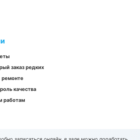
ми
меты
рый заказ редких
и ремонте
роль качества
м работам
обно записаться онлайн, в зале можно поработать.