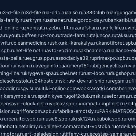
ru
3-d-file.ru
3d-file.ru
a-cdc.ru
aalse.ru
a380club.ru
airgungame
ia-family.ru
arkrym.ru
ashanet.ru
belgorod-day.ru
bankaribi.ru
d-online.ru
zvonitut.ru
zebra-tlt.ru
zarafshan.ru
york-life.ru
vin
a.ru
youtubefree.ru
x-ton.ru
trade-farm.ru
tajuncos.ru
taksu.ru
vrit.ru
cleanmedicine.ru
shkurki-karakulya.ru
kanotiforet.spb.
spb.ru
net-life.net.ru
avto-vozim.ru
sakhcamera.ru
alliance-e
sta-bella.ru
eugrus.pp.ru
associaciya39.ru
primexpo.spb.ru
b
.com.ru
insiam.ru
avegainfo.ru
archery161.ru
bigencyclica.ru
vla
ning-line.ru
krygeva-spa.ru
chel.net.ru
rust-loco.ru
dugshop.ru
dieselvostok.ru
24hostel.msk.ru
w-dev.ru
f-ship.ru
regsmi.ru
f
ooddir.ru
sgv.su
multiki-online.com
webkrasotki.com
cherinve
trikersymboler.ru
sputnikyes.ru
golf2club.msk.ru
aeforums.ru
z
reensaver-clock.net.ru
volnav.spb.ru
comnat.ru
npf.net.ru
7bit.
sion.ru
griffoncom.spb.ru
fabrika-emotsiy.ru
PARK-MATROSO
.ru
recruiter.spb.ru
music8.spb.ru
krsk124.ru
kubok.spb.ru
rom
U
hohota.net
alimy.ru
online-z.com
aromat-vostoka.ru
otdelkae
vrmotors.ru
art-galadesign.ru
tiffany-c.ru
ecostep-samara.ru
d