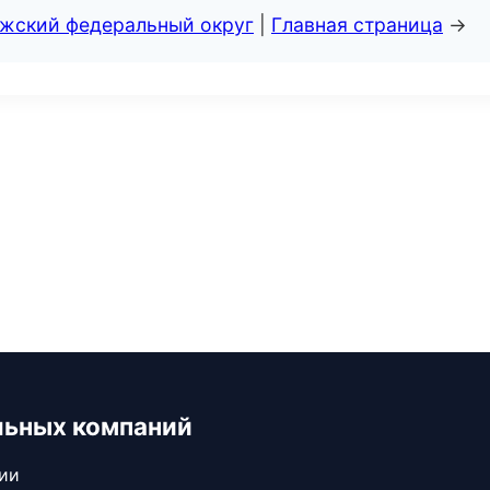
лжский федеральный округ
|
Главная страница
→
льных компаний
сии