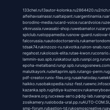
133chel.ru
13autor-kolonka.ru
2864420.ru
2rich.
alfeihavsalnassr.ru
altaipant.ru
argentinamia.ru
ar
borodino-media.ru
card-voice.ru
cardvoice.ru
ze
vlknrussia.ru
wasabi-shop.ru
webamator.ru
zaryn
splclub.ru
stoppamedia.ru
snow-guard.ru
slovar-i
falcorussia.ru
autodoctorservis.ru
kamertondom.
tdsak74.ru
kinzozo-ru.ru
kvotka.ru
iron-snab.ru
co
regahost.ru
kolosok-elita.ru
tae-kwon.ru
consrio
lammin-suo.spb.ru
iskatour.spb.ru
snpi.org.ru
run
epoha-metalband.ru
ngr.spb.ru
rusgosnews.com
malutkayork.ru
deltaprim.spb.ru
tango-perm.ru
g
pdf-creator.ru
nix-files.org.ru
sakhatoday.ru
elek
haikko.ru
sobakopedia.ru
isz-fest.ru
ewnc.info
sc
kazanka.spb.ru
gildiya-kuznecov.ru
kameryboavi
hardware.org.ru
схема-авто.рф
dg-lab.ru
angrup
zosikamery.ru
sloboda-ural.pp.ru
AUTO-COM.S
smp-forum.ru
bastion-td.ru
kosmoscreative.ru
a