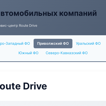
автомобильных компаний
вис-центр Route Drive
ро-Западный ФО
Приволжский ФО
Уральский ФО
Южный ФО
Северо-Кавказский ФО
oute Drive