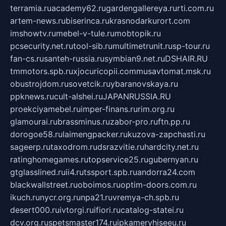
terramia.ru
academy62.ru
gardengallereya.ru
rti.com.ru
artem-news.ru
biserinca.ru
krasnodarkurort.com
imshowtv.ru
mebel-v-tule.ru
mobtopik.ru
pcsecurity.net.ru
tool-sib.ru
multimetrunit.ru
sp-tour.ru
fan-cs.ru
santeh-russia.ru
symbian9.net.ru
DSHAIR.RU
tmmotors.spb.ru
xjocuricopii.com
musavtomat.msk.ru
obustrojdom.ru
sovetcik.ru
ybaranovskaya.ru
ppknews.ru
cult-alshei.ru
JAPANRUSSIA.RU
proekciyamebel.ru
imper-finans.ru
rim.org.ru
glamourai.ru
brassminus.ru
zabor-pro.ru
ftn.pp.ru
dorogoe58.ru
laimengpacker.ru
kuzova-zapchasti.ru
sageerp.ru
taxodrom.ru
dsrazvitie.ru
hardcity.net.ru
ratinghomegames.ru
topservice25.ru
gubernyan.ru
gtglasslined.ru
ii4.ru
tssport.spb.ru
andorra24.com
blackwallstreet.ru
oboimos.ru
optim-doors.com.ru
ikuch.ru
nycr.org.ru
npa21.ru
vremya-ch.spb.ru
desert000.ru
ivtorgi.ru
ifiori.ru
catalog-statei.ru
dcv.org.ru
spetsmaster174.ru
ipkameryhiseeu.ru