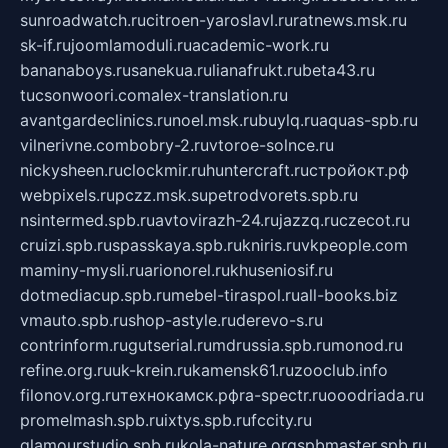
sunroadwatch.ru
citroen-yaroslavl.ru
ratnews.msk.ru
sk-if.ru
joomlamoduli.ru
academic-work.ru
bananaboys.ru
sanekua.ru
lianafrukt.ru
beta43.ru
tucsonwoori.com
alex-translation.ru
avantgardeclinics.ru
noel.msk.ru
buylq.ru
aquas-spb.ru
vilnerivne.com
bobry-2.ru
vtoroe-solnce.ru
nickysheen.ru
clockmir.ru
huntercraft.ru
стройокт.рф
webpixels.ru
pczz.msk.su
petrodvorets.spb.ru
nsintermed.spb.ru
avtovirazh-24.ru
jazzq.ru
czecot.ru
cruizi.spb.ru
spasskaya.spb.ru
kniris.ru
vkpeople.com
maminy-mysli.ru
arionorel.ru
khuseniosif.ru
dotmediacup.spb.ru
mebel-tiraspol.ru
all-books.biz
vmauto.spb.ru
shop-astyle.ru
derevo-s.ru
contrinform.ru
gutserial.ru
mdrussia.spb.ru
monod.ru
refine.org.ru
uk-krein.ru
kamensk61.ru
zooclub.info
filonov.org.ru
технокамск.рф
ra-spectr.ru
ooodriada.ru
promelmash.spb.ru
ixtys.spb.ru
fccity.ru
glamourstudio.spb.ru
kola-nature.org
spbmaster.spb.ru