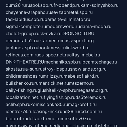
dum26.ru
ruspol.spb.ru
fr-opendp.ru
kam-solnyshko.ru
cheyenne-arapaho.ru
sevzapmetal.spb.ru
ted-lapidus.spb.ru
parasite-eliminator.ru
sigma-complete.ru
modernworld.ru
dama-moda.ru
eholot-group.ru
sk-nvkz.ru
DRONGOLD.RU
democratia2.ru
i-farmer.ru
mass-sport.org
jablonex.spb.ru
bookmess.ru
linkword.ru
refineua.com.ru
cs-spec.net.ru
altay-mebel.ru
DNK-THEATRE.RU
mechaniks.spb.ru
ipcamtechage.ru
skosta.ru
a-sun.ru
stroy-ldsp.ru
snowlands.org.ru
childrensshoes.ru
mrlizzy.ru
mebelsofiakrd.ru
bulizhenko.ru
rumantick.net.ru
mtszerno.ru
daily-fishing.ru
glushiteli-v-spb.ru
megasat.org.ru
localization.net.ru
flyingfish.pp.ru
ds5teremok.ru
aclib.spb.ru
komissionka30.ru
mag-profit.ru
icentre-74.ru
leasing-nsk.ru
hd39.ru
rcd.com.ru
bioprot.ru
deltaextreme.ru
mirkotlov07.ru
mycrossway.ru
temamedia.ru
art-fusing.ru
cbslefort.ru