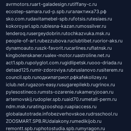
avrmotors.ru
art-galadesign.ru
tiffany-c.ru
ecostep-samara.ru
d-p.spb.ru
галактика73.рф
sko.com.ru
davitamebel-spb.ru
fotsis.ru
tesiaes.ru
kokoroyari.spb.ru
blesna-kazan.ru
mossilver.ru
lenderoq.ru
sergeydobrin.ru
tochkazvuka.msk.ru
people-of-art.ru
bezzubova.ru
clubtibet.ru
orior-aks.ru
dynamoauto.ru
szk-favorit.ru
carlines.ru
flatnsk.ru
kingbolenskaner.ru
alex-motor.ru
astroline.net.ru
act1.spb.ru
polyglot.com.ru
gidlipetsk.ru
ooo-driada.ru
detsad125.ru
mir-zdoroviya.ru
bruslanovo.ru
siterem.ru
council.spb.ru
лодкипатриот.рф
kafekolizey.ru
iclub.net.ru
gazon-easy.ru
sugarepilekb.ru
grinox.ru
pylesostineco.ru
msts-ozarenie.ru
kameryjooan.ru
artemovskij.ru
dopler.spb.ru
aid70.ru
metall-perm.ru
ndm.msk.ru
ratingzooshop.ru
apiaccess.ru
globalautotrade.info
bezverhovskoe.ru
drsschool.ru
ZOOSMART.SPB.RU
dalakony.ru
medikijob.ru
remontt.spb.ru
photostudia.spb.ru
myragon.ru