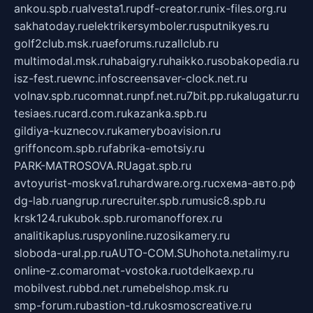
ankou.spb.ru
alvesta1.ru
pdf-creator.ru
nix-files.org.ru
sakhatoday.ru
elektrikersymboler.ru
sputnikyes.ru
golf2club.msk.ru
aeforums.ru
zallclub.ru
multimodal.msk.ru
habaigry.ru
haikko.ru
sobakopedia.ru
isz-fest.ru
ewnc.info
screensaver-clock.net.ru
volnav.spb.ru
comnat.ru
npf.net.ru
7bit.pp.ru
kalugatur.ru
tesiaes.ru
card.com.ru
kazanka.spb.ru
gildiya-kuznecov.ru
kameryboavision.ru
griffoncom.spb.ru
fabrika-emotsiy.ru
PARK-MATROSOVA.RU
agat.spb.ru
avtoyurist-moskva1.ru
hardware.org.ru
схема-авто.рф
dg-lab.ru
angrup.ru
recruiter.spb.ru
music8.spb.ru
krsk124.ru
kubok.spb.ru
romanofforex.ru
analitikaplus.ru
spyonline.ru
zosikamery.ru
sloboda-ural.pp.ru
AUTO-COM.SU
hohota.net
alimy.ru
online-z.com
aromat-vostoka.ru
otdelkaexp.ru
mobilvest.ru
bbd.net.ru
mebelshop.msk.ru
smp-forum.ru
bastion-td.ru
kosmoscreative.ru