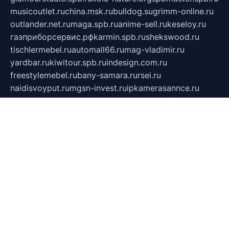
musicoutlet.ru
china.msk.ru
bulldog.su
grimm-online.ru
outlander.net.ru
maga.spb.ru
anime-sell.ru
keseloy.ru
газприборсервис.рф
karmin.spb.ru
shekswood.ru
tischlermebel.ru
automall66.ru
mag-vladimir.ru
yardbar.ru
kiwitour.spb.ru
indesign.com.ru
freestylemebel.ru
bany-samara.ru
rsei.ru
naidisvoyput.ru
mgsn-invest.ru
ipkamerasannce.ru
alicante-house.ru
ibelka74.ru
cozyhouse.info
vlkargalev-studio.ru
700mb.ru
figura-ufa.ru
alina-live.ru
belarusiannews.ru
womenknow.ru
dos-vniimk.ru
sega.net.ru
dv.net.ru
phenomenonsofhistory.com
telesputnik.net.ru
wall.pp.ru
pylesosroidmi.ru
gtc-clan.ru
cligs.ru
bibikazap.ru
popova.org.ru
netwhistler.spb.ru
bellvil.ru
bonzon.ru
iss-vladik.ru
defiparis.net.ru
las-gryzas.ru
amku.ru
electednews.spb.ru
feather.org.ru
spar72.ru
tankiigri.ru
dominus.com.ru
ibtree.ru
sanykool.pp.ru
unixlib.org.ru
menatep.spb.ru
gartenterrassen.ru
printeka.ru