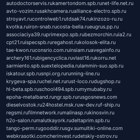
autodoctorservis.ru
kamertondom.spb.ru
net-life.net.ru
avto-vozim.ru
sakhcamera.ru
alliance-electro.spb.ru
stroyavt.ru
controlweb1.ru
tdsak74.ru
kinzozo-ru.ru
kvotka.ru
iron-snab.ru
costa-bella.ru
eugrus.pp.ru
associaciya39.ru
primexpo.spb.ru
bezmorchin.ru
ia2.ru
cpt21.ru
ispecspb.ru
regahost.ru
kolosok-elita.ru
tae-kwon.ru
consrio.com.ru
insiam.ru
avegainfo.ru
archery161.ru
bigencyclica.ru
vlast16.ru
korru.net
sarmiento.spb.su
extelopedia.ru
lammin-suo.spb.ru
iskatour.spb.ru
snpi.org.ru
running-line.ru
krygeva-spa.ru
chel.net.ru
rust-loco.ru
dugshop.ru
hl-beta.spb.ru
school494.spb.ru
mymubaby.ru
epoha-metalband.ru
ngr.spb.ru
rusgosnews.com
dieselvostok.ru
24hostel.msk.ru
w-dev.ru
f-ship.ru
regsmi.ru
filmnetwork.ru
malinasp.ru
kinosvin.ru
h2o-salon.ru
malutkayork.ru
deltaprim.spb.ru
tango-perm.ru
gooddir.ru
sgv.su
multiki-online.com
webkrasotki.com
cherinvest.ru
detskiy-ostrov.ru