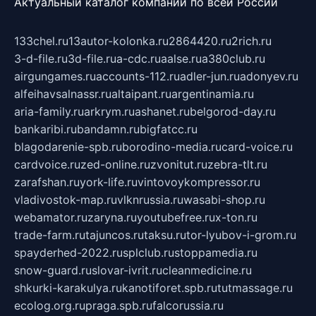
Актуальный каталог компаний по всей России
133chel.ru
13autor-kolonka.ru
2864420.ru
2rich.ru
3-d-file.ru
3d-file.ru
a-cdc.ru
aalse.ru
a380club.ru
airgungames.ru
accounts-112.ru
adler-jun.ru
adonyev.ru
alfeihavsalnassr.ru
altaipant.ru
argentinamia.ru
aria-family.ru
arkrym.ru
ashanet.ru
belgorod-day.ru
bankaribi.ru
bandamn.ru
bigfatcc.ru
blagodarenie-spb.ru
borodino-media.ru
card-voice.ru
cardvoice.ru
zed-online.ru
zvonitut.ru
zebra-tlt.ru
zarafshan.ru
york-life.ru
vintovoykompressor.ru
vladivostok-map.ru
vlknrussia.ru
wasabi-shop.ru
webamator.ru
zaryna.ru
youtubefree.ru
x-ton.ru
trade-farm.ru
tajuncos.ru
taksu.ru
tor-lyubov-i-grom.ru
spayderhed-2022.ru
splclub.ru
stoppamedia.ru
snow-guard.ru
slovar-ivrit.ru
cleanmedicine.ru
shkurki-karakulya.ru
kanotiforet.spb.ru
tutmassage.ru
ecolog.org.ru
praga.spb.ru
falcorussia.ru