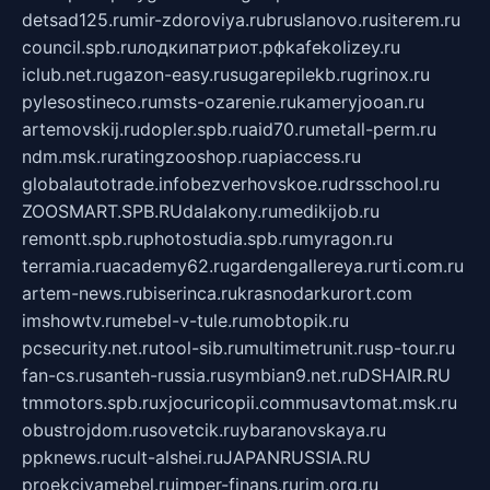
detsad125.ru
mir-zdoroviya.ru
bruslanovo.ru
siterem.ru
council.spb.ru
лодкипатриот.рф
kafekolizey.ru
iclub.net.ru
gazon-easy.ru
sugarepilekb.ru
grinox.ru
pylesostineco.ru
msts-ozarenie.ru
kameryjooan.ru
artemovskij.ru
dopler.spb.ru
aid70.ru
metall-perm.ru
ndm.msk.ru
ratingzooshop.ru
apiaccess.ru
globalautotrade.info
bezverhovskoe.ru
drsschool.ru
ZOOSMART.SPB.RU
dalakony.ru
medikijob.ru
remontt.spb.ru
photostudia.spb.ru
myragon.ru
terramia.ru
academy62.ru
gardengallereya.ru
rti.com.ru
artem-news.ru
biserinca.ru
krasnodarkurort.com
imshowtv.ru
mebel-v-tule.ru
mobtopik.ru
pcsecurity.net.ru
tool-sib.ru
multimetrunit.ru
sp-tour.ru
fan-cs.ru
santeh-russia.ru
symbian9.net.ru
DSHAIR.RU
tmmotors.spb.ru
xjocuricopii.com
musavtomat.msk.ru
obustrojdom.ru
sovetcik.ru
ybaranovskaya.ru
ppknews.ru
cult-alshei.ru
JAPANRUSSIA.RU
proekciyamebel.ru
imper-finans.ru
rim.org.ru