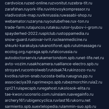
cardvoice.ru
zed-online.ru
zvonitut.ru
zebra-tlt.ru
zarafshan.ru
york-life.ru
vintovoykompressor.ru
vladivostok-map.ru
vlknrussia.ru
wasabi-shop.ru
webamator.ru
zaryna.ru
youtubefree.ru
x-ton.ru
trade-farm.ru
tajuncos.ru
taksu.ru
tor-lyubov-i-grom.ru
spayderhed-2022.ru
splclub.ru
stoppamedia.ru
snow-guard.ru
slovar-ivrit.ru
cleanmedicine.ru
shkurki-karakulya.ru
kanotiforet.spb.ru
tutmassage.ru
ecolog.org.ru
praga.spb.ru
falcorussia.ru
autodoctorservis.ru
kamertondom.spb.ru
net-life.net.ru
avto-vozim.ru
sakhcamera.ru
alliance-electro.spb.ru
stroyavt.ru
controlweb1.ru
tdsak74.ru
kinzozo-ru.ru
kvotka.ru
iron-snab.ru
costa-bella.ru
eugrus.pp.ru
associaciya39.ru
primexpo.spb.ru
bezmorchin.ru
ia2.ru
cpt21.ru
ispecspb.ru
regahost.ru
kolosok-elita.ru
tae-kwon.ru
consrio.com.ru
insiam.ru
avegainfo.ru
archery161.ru
bigencyclica.ru
vlast16.ru
korru.net
sarmiento.spb.su
extelopedia.ru
lammin-suo.spb.ru