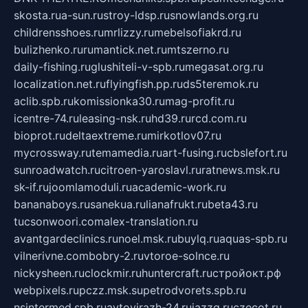
skosta.ru
a-sun.ru
stroy-ldsp.ru
snowlands.org.ru
childrensshoes.ru
mrlizzy.ru
mebelsofiakrd.ru
bulizhenko.ru
rumantick.net.ru
mtszerno.ru
daily-fishing.ru
glushiteli-v-spb.ru
megasat.org.ru
localization.net.ru
flyingfish.pp.ru
ds5teremok.ru
aclib.spb.ru
komissionka30.ru
mag-profit.ru
icentre-74.ru
leasing-nsk.ru
hd39.ru
rcd.com.ru
bioprot.ru
deltaextreme.ru
mirkotlov07.ru
mycrossway.ru
temamedia.ru
art-fusing.ru
cbslefort.ru
sunroadwatch.ru
citroen-yaroslavl.ru
ratnews.msk.ru
sk-if.ru
joomlamoduli.ru
academic-work.ru
bananaboys.ru
sanekua.ru
lianafrukt.ru
beta43.ru
tucsonwoori.com
alex-translation.ru
avantgardeclinics.ru
noel.msk.ru
buylq.ru
aquas-spb.ru
vilnerivne.com
bobry-2.ru
vtoroe-solnce.ru
nickysheen.ru
clockmir.ru
huntercraft.ru
стройокт.рф
webpixels.ru
pczz.msk.su
petrodvorets.spb.ru
nsintermed.spb.ru
avtovirazh-24.ru
jazzq.ru
czecot.ru