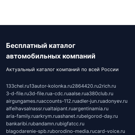
Бесплатный каталог
автомобильных компаний
Актуальный каталог компаний по всей России
133chel.ru
13autor-kolonka.ru
2864420.ru
2rich.ru
3-d-file.ru
3d-file.ru
a-cdc.ru
aalse.ru
a380club.ru
airgungames.ru
accounts-112.ru
adler-jun.ru
adonyev.ru
alfeihavsalnassr.ru
altaipant.ru
argentinamia.ru
aria-family.ru
arkrym.ru
ashanet.ru
belgorod-day.ru
bankaribi.ru
bandamn.ru
bigfatcc.ru
blagodarenie-spb.ru
borodino-media.ru
card-voice.ru