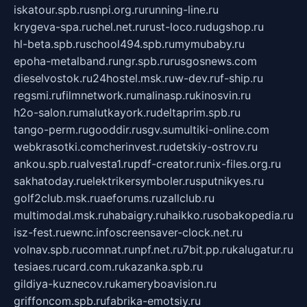
iskatour.spb.ru
snpi.org.ru
running-line.ru
krygeva-spa.ru
chel.net.ru
rust-loco.ru
dugshop.ru
hl-beta.spb.ru
school494.spb.ru
mymubaby.ru
epoha-metalband.ru
ngr.spb.ru
rusgosnews.com
dieselvostok.ru
24hostel.msk.ru
w-dev.ru
f-ship.ru
regsmi.ru
filmnetwork.ru
malinasp.ru
kinosvin.ru
h2o-salon.ru
malutkayork.ru
deltaprim.spb.ru
tango-perm.ru
gooddir.ru
sgv.su
multiki-online.com
webkrasotki.com
cherinvest.ru
detskiy-ostrov.ru
ankou.spb.ru
alvesta1.ru
pdf-creator.ru
nix-files.org.ru
sakhatoday.ru
elektrikersymboler.ru
sputnikyes.ru
golf2club.msk.ru
aeforums.ru
zallclub.ru
multimodal.msk.ru
habaigry.ru
haikko.ru
sobakopedia.ru
isz-fest.ru
ewnc.info
screensaver-clock.net.ru
volnav.spb.ru
comnat.ru
npf.net.ru
7bit.pp.ru
kalugatur.ru
tesiaes.ru
card.com.ru
kazanka.spb.ru
gildiya-kuznecov.ru
kameryboavision.ru
griffoncom.spb.ru
fabrika-emotsiy.ru