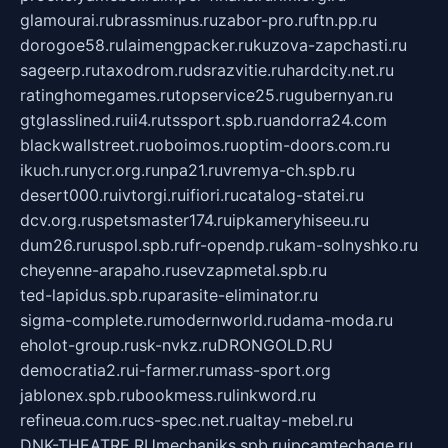
glamourai.ru
brassminus.ru
zabor-pro.ru
ftn.pp.ru
dorogoe58.ru
laimengpacker.ru
kuzova-zapchasti.ru
sageerp.ru
taxodrom.ru
dsrazvitie.ru
hardcity.net.ru
ratinghomegames.ru
topservice25.ru
gubernyan.ru
gtglasslined.ru
ii4.ru
tssport.spb.ru
andorra24.com
blackwallstreet.ru
oboimos.ru
optim-doors.com.ru
ikuch.ru
nycr.org.ru
npa21.ru
vremya-ch.spb.ru
desert000.ru
ivtorgi.ru
ifiori.ru
catalog-statei.ru
dcv.org.ru
spetsmaster174.ru
ipkameryhiseeu.ru
dum26.ru
ruspol.spb.ru
fr-opendp.ru
kam-solnyshko.ru
cheyenne-arapaho.ru
sevzapmetal.spb.ru
ted-lapidus.spb.ru
parasite-eliminator.ru
sigma-complete.ru
modernworld.ru
dama-moda.ru
eholot-group.ru
sk-nvkz.ru
DRONGOLD.RU
democratia2.ru
i-farmer.ru
mass-sport.org
jablonex.spb.ru
bookmess.ru
linkword.ru
refineua.com.ru
cs-spec.net.ru
altay-mebel.ru
DNK-THEATRE.RU
mechaniks.spb.ru
ipcamtechage.ru