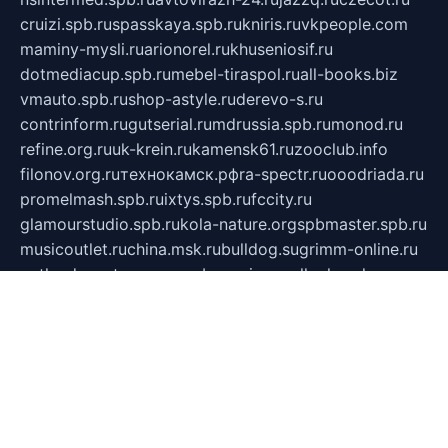
cruizi.spb.ru
spasskaya.spb.ru
kniris.ru
vkpeople.com
maminy-mysli.ru
arionorel.ru
khuseniosif.ru
dotmediacup.spb.ru
mebel-tiraspol.ru
all-books.biz
vmauto.spb.ru
shop-astyle.ru
derevo-s.ru
contrinform.ru
gutserial.ru
mdrussia.spb.ru
monod.ru
refine.org.ru
uk-krein.ru
kamensk61.ru
zooclub.info
filonov.org.ru
технокамск.рф
ra-spectr.ru
ooodriada.ru
promelmash.spb.ru
ixtys.spb.ru
fccity.ru
glamourstudio.spb.ru
kola-nature.org
spbmaster.spb.ru
musicoutlet.ru
china.msk.ru
bulldog.su
grimm-online.ru
outlander.net.ru
maga.spb.ru
anime-sell.ru
keseloy.ru
газприборсервис.рф
karmin.spb.ru
shekswood.ru
tischlermebel.ru
automall66.ru
mag-vladimir.ru
yardbar.ru
kiwitour.spb.ru
indesign.com.ru
freestylemebel.ru
bany-samara.ru
rsei.ru
naidisvoyput.ru
mgsn-invest.ru
ipkamerasannce.ru
alicante-house.ru
ibelka74.ru
cozyhouse.info