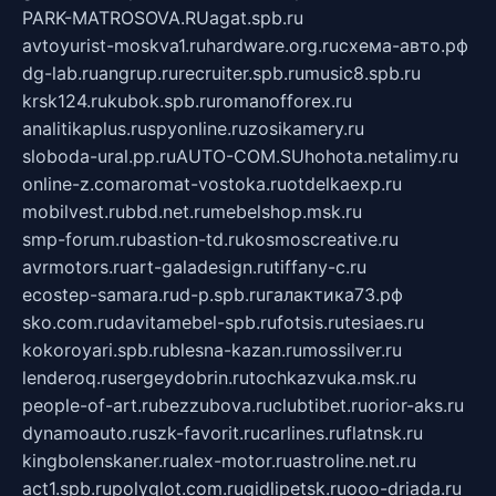
PARK-MATROSOVA.RU
agat.spb.ru
avtoyurist-moskva1.ru
hardware.org.ru
схема-авто.рф
dg-lab.ru
angrup.ru
recruiter.spb.ru
music8.spb.ru
krsk124.ru
kubok.spb.ru
romanofforex.ru
analitikaplus.ru
spyonline.ru
zosikamery.ru
sloboda-ural.pp.ru
AUTO-COM.SU
hohota.net
alimy.ru
online-z.com
aromat-vostoka.ru
otdelkaexp.ru
mobilvest.ru
bbd.net.ru
mebelshop.msk.ru
smp-forum.ru
bastion-td.ru
kosmoscreative.ru
avrmotors.ru
art-galadesign.ru
tiffany-c.ru
ecostep-samara.ru
d-p.spb.ru
галактика73.рф
sko.com.ru
davitamebel-spb.ru
fotsis.ru
tesiaes.ru
kokoroyari.spb.ru
blesna-kazan.ru
mossilver.ru
lenderoq.ru
sergeydobrin.ru
tochkazvuka.msk.ru
people-of-art.ru
bezzubova.ru
clubtibet.ru
orior-aks.ru
dynamoauto.ru
szk-favorit.ru
carlines.ru
flatnsk.ru
kingbolenskaner.ru
alex-motor.ru
astroline.net.ru
act1.spb.ru
polyglot.com.ru
gidlipetsk.ru
ooo-driada.ru