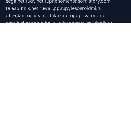
sega.net.ru
dv.net.ru
phenomenonsofhistory.com
telesputnik.net.ru
wall.pp.ru
pylesosroidmi.ru
gtc-clan.ru
cligs.ru
bibikazap.ru
popova.org.ru
netwhistler.spb.ru
bellvil.ru
bonzon.ru
iss-vladik.ru
defiparis.net.ru
las-gryzas.ru
amku.ru
electednews.spb.ru
feather.org.ru
spar72.ru
tankiigri.ru
dominus.com.ru
ibtree.ru
sanykool.pp.ru
unixlib.org.ru
menatep.spb.ru
gartenterrassen.ru
printeka.ru
skvozilka.com.ru
parkovka-pub.ru
lovemobi.ru
art-ru.ru
emulatorz.com.ru
alucomp.com.ru
tatforum.com.ru
alternativa-profi.ru
dermakler.ru
artsurvey.ru
aredir.ru
khimspas.ru
centr-maxi.ru
2018r.ru
bort-stomer-defort.ru
professional2.ru
gibsons.ru
artselena.ru
art-pilot.ru
ingredient.spb.ru
npfpolimer.spb.ru
argentum.spb.ru
hom-edu.ru
af-num.ru
cashadvanceamericasev.org
trexp.spb.ru
apteka-gerzena.ru
vasilyevka.msk.ru
personalloanrgx.org
tishanskiysdk.ru
atma-volga.ru