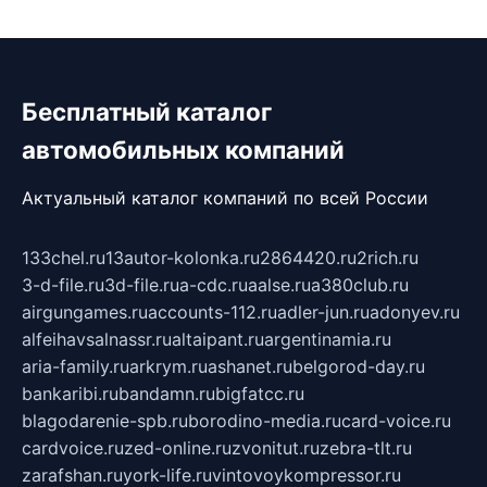
Бесплатный каталог
автомобильных компаний
Актуальный каталог компаний по всей России
133chel.ru
13autor-kolonka.ru
2864420.ru
2rich.ru
3-d-file.ru
3d-file.ru
a-cdc.ru
aalse.ru
a380club.ru
airgungames.ru
accounts-112.ru
adler-jun.ru
adonyev.ru
alfeihavsalnassr.ru
altaipant.ru
argentinamia.ru
aria-family.ru
arkrym.ru
ashanet.ru
belgorod-day.ru
bankaribi.ru
bandamn.ru
bigfatcc.ru
blagodarenie-spb.ru
borodino-media.ru
card-voice.ru
cardvoice.ru
zed-online.ru
zvonitut.ru
zebra-tlt.ru
zarafshan.ru
york-life.ru
vintovoykompressor.ru