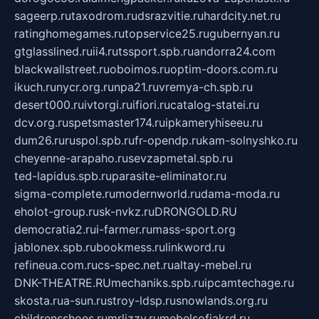
sageerp.ru
taxodrom.ru
dsrazvitie.ru
hardcity.net.ru
ratinghomegames.ru
topservice25.ru
gubernyan.ru
gtglasslined.ru
ii4.ru
tssport.spb.ru
andorra24.com
blackwallstreet.ru
oboimos.ru
optim-doors.com.ru
ikuch.ru
nycr.org.ru
npa21.ru
vremya-ch.spb.ru
desert000.ru
ivtorgi.ru
ifiori.ru
catalog-statei.ru
dcv.org.ru
spetsmaster174.ru
ipkameryhiseeu.ru
dum26.ru
ruspol.spb.ru
fr-opendp.ru
kam-solnyshko.ru
cheyenne-arapaho.ru
sevzapmetal.spb.ru
ted-lapidus.spb.ru
parasite-eliminator.ru
sigma-complete.ru
modernworld.ru
dama-moda.ru
eholot-group.ru
sk-nvkz.ru
DRONGOLD.RU
democratia2.ru
i-farmer.ru
mass-sport.org
jablonex.spb.ru
bookmess.ru
linkword.ru
refineua.com.ru
cs-spec.net.ru
altay-mebel.ru
DNK-THEATRE.RU
mechaniks.spb.ru
ipcamtechage.ru
skosta.ru
a-sun.ru
stroy-ldsp.ru
snowlands.org.ru
childrensshoes.ru
mrlizzy.ru
mebelsofiakrd.ru