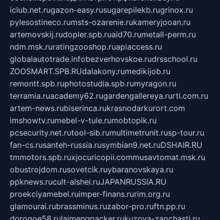
iclub.net.ru
gazon-easy.ru
sugarepilekb.ru
grinox.ru
pylesostineco.ru
msts-ozarenie.ru
kameryjooan.ru
artemovskij.ru
dopler.spb.ru
aid70.ru
metall-perm.ru
ndm.msk.ru
ratingzooshop.ru
apiaccess.ru
globalautotrade.info
bezverhovskoe.ru
drsschool.ru
ZOOSMART.SPB.RU
dalakony.ru
medikijob.ru
remontt.spb.ru
photostudia.spb.ru
myragon.ru
terramia.ru
academy62.ru
gardengallereya.ru
rti.com.ru
artem-news.ru
biserinca.ru
krasnodarkurort.com
imshowtv.ru
mebel-v-tule.ru
mobtopik.ru
pcsecurity.net.ru
tool-sib.ru
multimetrunit.ru
sp-tour.ru
fan-cs.ru
santeh-russia.ru
symbian9.net.ru
DSHAIR.RU
tmmotors.spb.ru
xjocuricopii.com
musavtomat.msk.ru
obustrojdom.ru
sovetcik.ru
ybaranovskaya.ru
ppknews.ru
cult-alshei.ru
JAPANRUSSIA.RU
proekciyamebel.ru
imper-finans.ru
rim.org.ru
glamourai.ru
brassminus.ru
zabor-pro.ru
ftn.pp.ru
dorogoe58.ru
laimengpacker.ru
kuzova-zapchasti.ru