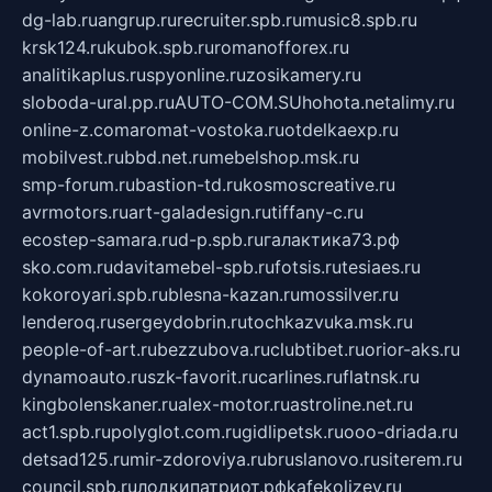
dg-lab.ru
angrup.ru
recruiter.spb.ru
music8.spb.ru
krsk124.ru
kubok.spb.ru
romanofforex.ru
analitikaplus.ru
spyonline.ru
zosikamery.ru
sloboda-ural.pp.ru
AUTO-COM.SU
hohota.net
alimy.ru
online-z.com
aromat-vostoka.ru
otdelkaexp.ru
mobilvest.ru
bbd.net.ru
mebelshop.msk.ru
smp-forum.ru
bastion-td.ru
kosmoscreative.ru
avrmotors.ru
art-galadesign.ru
tiffany-c.ru
ecostep-samara.ru
d-p.spb.ru
галактика73.рф
sko.com.ru
davitamebel-spb.ru
fotsis.ru
tesiaes.ru
kokoroyari.spb.ru
blesna-kazan.ru
mossilver.ru
lenderoq.ru
sergeydobrin.ru
tochkazvuka.msk.ru
people-of-art.ru
bezzubova.ru
clubtibet.ru
orior-aks.ru
dynamoauto.ru
szk-favorit.ru
carlines.ru
flatnsk.ru
kingbolenskaner.ru
alex-motor.ru
astroline.net.ru
act1.spb.ru
polyglot.com.ru
gidlipetsk.ru
ooo-driada.ru
detsad125.ru
mir-zdoroviya.ru
bruslanovo.ru
siterem.ru
council.spb.ru
лодкипатриот.рф
kafekolizey.ru