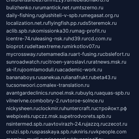
bulizhenko.ru
rumantick.net.ru
mtszerno.ru
daily-fishing.ru
glushiteli-v-spb.ru
megasat.org.ru
localization.net.ru
flyingfish.pp.ru
ds5teremok.ru
aclib.spb.ru
komissionka30.ru
mag-profit.ru
icentre-74.ru
leasing-nsk.ru
hd39.ru
rcd.com.ru
bioprot.ru
deltaextreme.ru
mirkotlov07.ru
mycrossway.ru
temamedia.ru
art-fusing.ru
cbslefort.ru
sunroadwatch.ru
citroen-yaroslavl.ru
ratnews.msk.ru
sk-if.ru
joomlamoduli.ru
academic-work.ru
bananaboys.ru
sanekua.ru
lianafrukt.ru
beta43.ru
tucsonwoori.com
alex-translation.ru
avantgardeclinics.ru
noel.msk.ru
buylq.ru
aquas-spb.ru
vilnerivne.com
bobry-2.ru
vtoroe-solnce.ru
nickysheen.ru
clockmir.ru
huntercraft.ru
стройокт.рф
webpixels.ru
pczz.msk.su
petrodvorets.spb.ru
nsintermed.spb.ru
avtovirazh-24.ru
jazzq.ru
czecot.ru
cruizi.spb.ru
spasskaya.spb.ru
kniris.ru
vkpeople.com