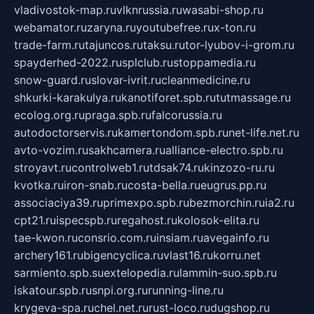
vladivostok-map.ru
vlknrussia.ru
wasabi-shop.ru
webamator.ru
zaryna.ru
youtubefree.ru
x-ton.ru
trade-farm.ru
tajuncos.ru
taksu.ru
tor-lyubov-i-grom.ru
spayderhed-2022.ru
splclub.ru
stoppamedia.ru
snow-guard.ru
slovar-ivrit.ru
cleanmedicine.ru
shkurki-karakulya.ru
kanotiforet.spb.ru
tutmassage.ru
ecolog.org.ru
praga.spb.ru
falcorussia.ru
autodoctorservis.ru
kamertondom.spb.ru
net-life.net.ru
avto-vozim.ru
sakhcamera.ru
alliance-electro.spb.ru
stroyavt.ru
controlweb1.ru
tdsak74.ru
kinzozo-ru.ru
kvotka.ru
iron-snab.ru
costa-bella.ru
eugrus.pp.ru
associaciya39.ru
primexpo.spb.ru
bezmorchin.ru
ia2.ru
cpt21.ru
ispecspb.ru
regahost.ru
kolosok-elita.ru
tae-kwon.ru
consrio.com.ru
insiam.ru
avegainfo.ru
archery161.ru
bigencyclica.ru
vlast16.ru
korru.net
sarmiento.spb.su
extelopedia.ru
lammin-suo.spb.ru
iskatour.spb.ru
snpi.org.ru
running-line.ru
krygeva-spa.ru
chel.net.ru
rust-loco.ru
dugshop.ru