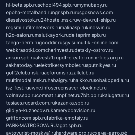
hl-beta.spb.ru
school494.spb.ru
mymubaby.ru
epoha-metalband.ru
ngr.spb.ru
rusgosnews.com
dieselvostok.ru
24hostel.msk.ru
w-dev.ru
f-ship.ru
regsmi.ru
filmnetwork.ru
malinasp.ru
kinosvin.ru
h2o-salon.ru
malutkayork.ru
deltaprim.spb.ru
tango-perm.ru
gooddir.ru
sgv.su
multiki-online.com
webkrasotki.com
cherinvest.ru
detskiy-ostrov.ru
ankou.spb.ru
alvesta1.ru
pdf-creator.ru
nix-files.org.ru
sakhatoday.ru
elektrikersymboler.ru
sputnikyes.ru
golf2club.msk.ru
aeforums.ru
zallclub.ru
multimodal.msk.ru
habaigry.ru
haikko.ru
sobakopedia.ru
isz-fest.ru
ewnc.info
screensaver-clock.net.ru
volnav.spb.ru
comnat.ru
npf.net.ru
7bit.pp.ru
kalugatur.ru
tesiaes.ru
card.com.ru
kazanka.spb.ru
gildiya-kuznecov.ru
kameryboavision.ru
griffoncom.spb.ru
fabrika-emotsiy.ru
PARK-MATROSOVA.RU
agat.spb.ru
avtoyurist-moskva1.ru
hardware.org.ru
схема-авто.рф