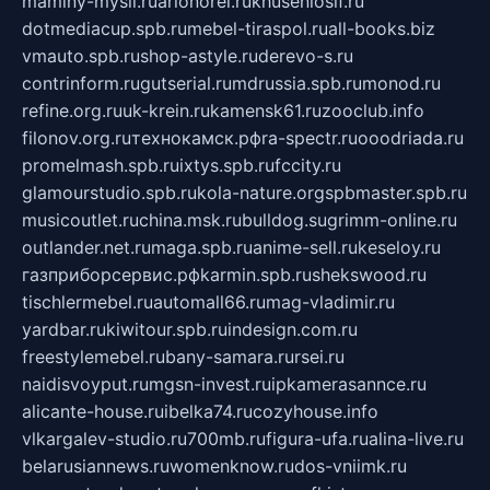
maminy-mysli.ru
arionorel.ru
khuseniosif.ru
dotmediacup.spb.ru
mebel-tiraspol.ru
all-books.biz
vmauto.spb.ru
shop-astyle.ru
derevo-s.ru
contrinform.ru
gutserial.ru
mdrussia.spb.ru
monod.ru
refine.org.ru
uk-krein.ru
kamensk61.ru
zooclub.info
filonov.org.ru
технокамск.рф
ra-spectr.ru
ooodriada.ru
promelmash.spb.ru
ixtys.spb.ru
fccity.ru
glamourstudio.spb.ru
kola-nature.org
spbmaster.spb.ru
musicoutlet.ru
china.msk.ru
bulldog.su
grimm-online.ru
outlander.net.ru
maga.spb.ru
anime-sell.ru
keseloy.ru
газприборсервис.рф
karmin.spb.ru
shekswood.ru
tischlermebel.ru
automall66.ru
mag-vladimir.ru
yardbar.ru
kiwitour.spb.ru
indesign.com.ru
freestylemebel.ru
bany-samara.ru
rsei.ru
naidisvoyput.ru
mgsn-invest.ru
ipkamerasannce.ru
alicante-house.ru
ibelka74.ru
cozyhouse.info
vlkargalev-studio.ru
700mb.ru
figura-ufa.ru
alina-live.ru
belarusiannews.ru
womenknow.ru
dos-vniimk.ru