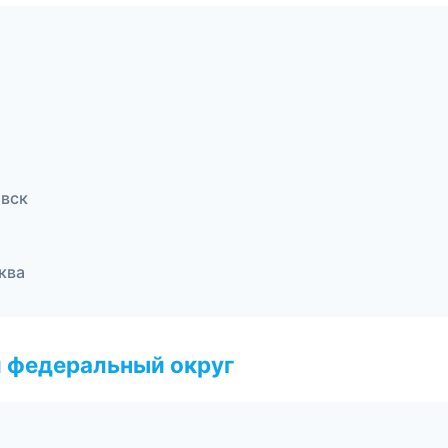
овск
ква
 федеральный округ