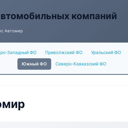
автомобильных компаний
рс Автомир
ро-Западный ФО
Приволжский ФО
Уральский ФО
Южный ФО
Северо-Кавказский ФО
омир