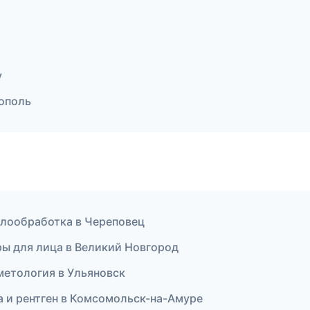
у
тополь
ллообработка в Череповец
ры для лица в Великий Новгород
сметология в Ульяновск
ка и рентген в Комсомольск-на-Амуре