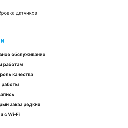
ибровка датчиков
ми
вное обслуживание
м работам
роль качества
е работы
запись
рый заказ редких
 с Wi‑Fi