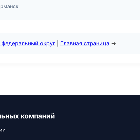
урманск
 федеральный округ
|
Главная страница
→
льных компаний
сии