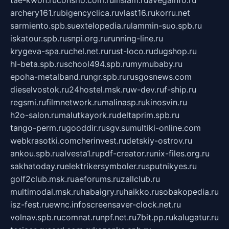
tae-kwon.ru
consrio.com.ru
insiam.ru
avegainfo.ru
archery161.ru
bigencyclica.ru
vlast16.ru
korru.net
sarmiento.spb.su
extelopedia.ru
lammin-suo.spb.ru
iskatour.spb.ru
snpi.org.ru
running-line.ru
krygeva-spa.ru
chel.net.ru
rust-loco.ru
dugshop.ru
hl-beta.spb.ru
school494.spb.ru
mymubaby.ru
epoha-metalband.ru
ngr.spb.ru
rusgosnews.com
dieselvostok.ru
24hostel.msk.ru
w-dev.ru
f-ship.ru
regsmi.ru
filmnetwork.ru
malinasp.ru
kinosvin.ru
h2o-salon.ru
malutkayork.ru
deltaprim.spb.ru
tango-perm.ru
gooddir.ru
sgv.su
multiki-online.com
webkrasotki.com
cherinvest.ru
detskiy-ostrov.ru
ankou.spb.ru
alvesta1.ru
pdf-creator.ru
nix-files.org.ru
sakhatoday.ru
elektrikersymboler.ru
sputnikyes.ru
golf2club.msk.ru
aeforums.ru
zallclub.ru
multimodal.msk.ru
habaigry.ru
haikko.ru
sobakopedia.ru
isz-fest.ru
ewnc.info
screensaver-clock.net.ru
volnav.spb.ru
comnat.ru
npf.net.ru
7bit.pp.ru
kalugatur.ru