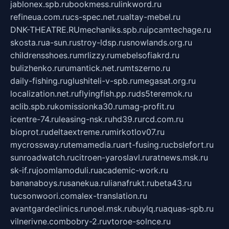
jablonex.spb.ru
bookmess.ru
linkword.ru
refineua.com.ru
cs-spec.net.ru
altay-mebel.ru
DNK-THEATRE.RU
mechaniks.spb.ru
ipcamtechage.ru
skosta.ru
a-sun.ru
stroy-ldsp.ru
snowlands.org.ru
childrensshoes.ru
mrlizzy.ru
mebelsofiakrd.ru
bulizhenko.ru
rumantick.net.ru
mtszerno.ru
daily-fishing.ru
glushiteli-v-spb.ru
megasat.org.ru
localization.net.ru
flyingfish.pp.ru
ds5teremok.ru
aclib.spb.ru
komissionka30.ru
mag-profit.ru
icentre-74.ru
leasing-nsk.ru
hd39.ru
rcd.com.ru
bioprot.ru
deltaextreme.ru
mirkotlov07.ru
mycrossway.ru
temamedia.ru
art-fusing.ru
cbslefort.ru
sunroadwatch.ru
citroen-yaroslavl.ru
ratnews.msk.ru
sk-if.ru
joomlamoduli.ru
academic-work.ru
bananaboys.ru
sanekua.ru
lianafrukt.ru
beta43.ru
tucsonwoori.com
alex-translation.ru
avantgardeclinics.ru
noel.msk.ru
buylq.ru
aquas-spb.ru
vilnerivne.com
bobry-2.ru
vtoroe-solnce.ru