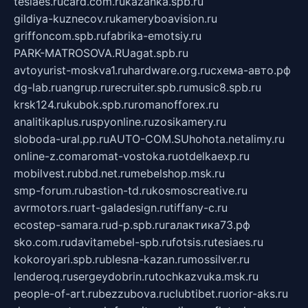
tesiaes.ru
card.com.ru
kazanka.spb.ru
gildiya-kuznecov.ru
kameryboavision.ru
griffoncom.spb.ru
fabrika-emotsiy.ru
PARK-MATROSOVA.RU
agat.spb.ru
avtoyurist-moskva1.ru
hardware.org.ru
схема-авто.рф
dg-lab.ru
angrup.ru
recruiter.spb.ru
music8.spb.ru
krsk124.ru
kubok.spb.ru
romanofforex.ru
analitikaplus.ru
spyonline.ru
zosikamery.ru
sloboda-ural.pp.ru
AUTO-COM.SU
hohota.net
alimy.ru
online-z.com
aromat-vostoka.ru
otdelkaexp.ru
mobilvest.ru
bbd.net.ru
mebelshop.msk.ru
smp-forum.ru
bastion-td.ru
kosmoscreative.ru
avrmotors.ru
art-galadesign.ru
tiffany-c.ru
ecostep-samara.ru
d-p.spb.ru
галактика73.рф
sko.com.ru
davitamebel-spb.ru
fotsis.ru
tesiaes.ru
kokoroyari.spb.ru
blesna-kazan.ru
mossilver.ru
lenderoq.ru
sergeydobrin.ru
tochkazvuka.msk.ru
people-of-art.ru
bezzubova.ru
clubtibet.ru
orior-aks.ru