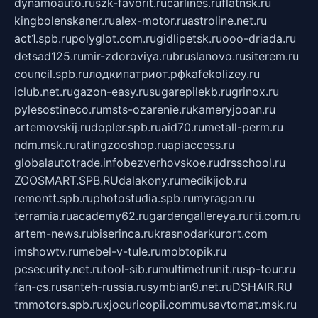
dynamoauto.ru
szk-favorit.ru
carlines.ru
flatnsk.ru
kingbolenskaner.ru
alex-motor.ru
astroline.net.ru
act1.spb.ru
polyglot.com.ru
gidlipetsk.ru
ooo-driada.ru
detsad125.ru
mir-zdoroviya.ru
bruslanovo.ru
siterem.ru
council.spb.ru
лодкипатриот.рф
kafekolizey.ru
iclub.net.ru
gazon-easy.ru
sugarepilekb.ru
grinox.ru
pylesostineco.ru
msts-ozarenie.ru
kameryjooan.ru
artemovskij.ru
dopler.spb.ru
aid70.ru
metall-perm.ru
ndm.msk.ru
ratingzooshop.ru
apiaccess.ru
globalautotrade.info
bezverhovskoe.ru
drsschool.ru
ZOOSMART.SPB.RU
dalakony.ru
medikijob.ru
remontt.spb.ru
photostudia.spb.ru
myragon.ru
terramia.ru
academy62.ru
gardengallereya.ru
rti.com.ru
artem-news.ru
biserinca.ru
krasnodarkurort.com
imshowtv.ru
mebel-v-tule.ru
mobtopik.ru
pcsecurity.net.ru
tool-sib.ru
multimetrunit.ru
sp-tour.ru
fan-cs.ru
santeh-russia.ru
symbian9.net.ru
DSHAIR.RU
tmmotors.spb.ru
xjocuricopii.com
musavtomat.msk.ru