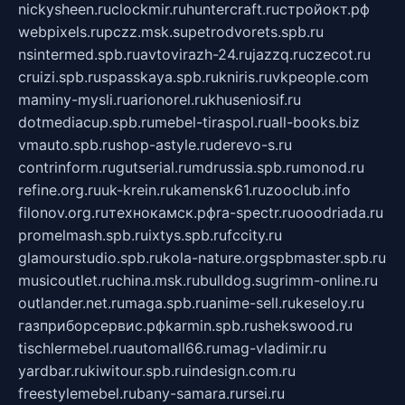
nickysheen.ru
clockmir.ru
huntercraft.ru
стройокт.рф
webpixels.ru
pczz.msk.su
petrodvorets.spb.ru
nsintermed.spb.ru
avtovirazh-24.ru
jazzq.ru
czecot.ru
cruizi.spb.ru
spasskaya.spb.ru
kniris.ru
vkpeople.com
maminy-mysli.ru
arionorel.ru
khuseniosif.ru
dotmediacup.spb.ru
mebel-tiraspol.ru
all-books.biz
vmauto.spb.ru
shop-astyle.ru
derevo-s.ru
contrinform.ru
gutserial.ru
mdrussia.spb.ru
monod.ru
refine.org.ru
uk-krein.ru
kamensk61.ru
zooclub.info
filonov.org.ru
технокамск.рф
ra-spectr.ru
ooodriada.ru
promelmash.spb.ru
ixtys.spb.ru
fccity.ru
glamourstudio.spb.ru
kola-nature.org
spbmaster.spb.ru
musicoutlet.ru
china.msk.ru
bulldog.su
grimm-online.ru
outlander.net.ru
maga.spb.ru
anime-sell.ru
keseloy.ru
газприборсервис.рф
karmin.spb.ru
shekswood.ru
tischlermebel.ru
automall66.ru
mag-vladimir.ru
yardbar.ru
kiwitour.spb.ru
indesign.com.ru
freestylemebel.ru
bany-samara.ru
rsei.ru