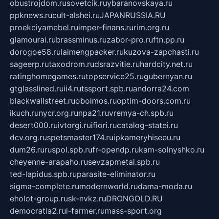
obustrojdom.ru
sovetcik.ru
ybaranovskaya.ru
ppknews.ru
cult-alshei.ru
JAPANRUSSIA.RU
proekciyamebel.ru
imper-finans.ru
rim.org.ru
glamourai.ru
brassminus.ru
zabor-pro.ru
ftn.pp.ru
dorogoe58.ru
laimengpacker.ru
kuzova-zapchasti.ru
sageerp.ru
taxodrom.ru
dsrazvitie.ru
hardcity.net.ru
ratinghomegames.ru
topservice25.ru
gubernyan.ru
gtglasslined.ru
ii4.ru
tssport.spb.ru
andorra24.com
blackwallstreet.ru
oboimos.ru
optim-doors.com.ru
ikuch.ru
nycr.org.ru
npa21.ru
vremya-ch.spb.ru
desert000.ru
ivtorgi.ru
ifiori.ru
catalog-statei.ru
dcv.org.ru
spetsmaster174.ru
ipkameryhiseeu.ru
dum26.ru
ruspol.spb.ru
fr-opendp.ru
kam-solnyshko.ru
cheyenne-arapaho.ru
sevzapmetal.spb.ru
ted-lapidus.spb.ru
parasite-eliminator.ru
sigma-complete.ru
modernworld.ru
dama-moda.ru
eholot-group.ru
sk-nvkz.ru
DRONGOLD.RU
democratia2.ru
i-farmer.ru
mass-sport.org