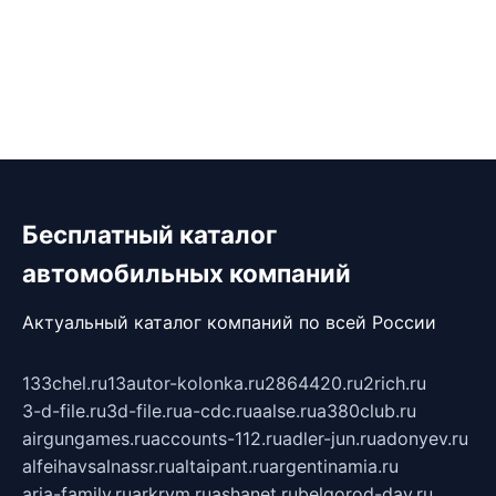
Бесплатный каталог
автомобильных компаний
Актуальный каталог компаний по всей России
133chel.ru
13autor-kolonka.ru
2864420.ru
2rich.ru
3-d-file.ru
3d-file.ru
a-cdc.ru
aalse.ru
a380club.ru
airgungames.ru
accounts-112.ru
adler-jun.ru
adonyev.ru
alfeihavsalnassr.ru
altaipant.ru
argentinamia.ru
aria-family.ru
arkrym.ru
ashanet.ru
belgorod-day.ru