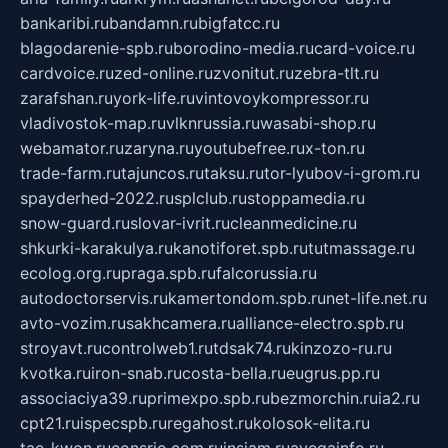
bankaribi.ru
bandamn.ru
bigfatcc.ru
blagodarenie-spb.ru
borodino-media.ru
card-voice.ru
cardvoice.ru
zed-online.ru
zvonitut.ru
zebra-tlt.ru
zarafshan.ru
york-life.ru
vintovoykompressor.ru
vladivostok-map.ru
vlknrussia.ru
wasabi-shop.ru
webamator.ru
zaryna.ru
youtubefree.ru
x-ton.ru
trade-farm.ru
tajuncos.ru
taksu.ru
tor-lyubov-i-grom.ru
spayderhed-2022.ru
splclub.ru
stoppamedia.ru
snow-guard.ru
slovar-ivrit.ru
cleanmedicine.ru
shkurki-karakulya.ru
kanotiforet.spb.ru
tutmassage.ru
ecolog.org.ru
praga.spb.ru
falcorussia.ru
autodoctorservis.ru
kamertondom.spb.ru
net-life.net.ru
avto-vozim.ru
sakhcamera.ru
alliance-electro.spb.ru
stroyavt.ru
controlweb1.ru
tdsak74.ru
kinzozo-ru.ru
kvotka.ru
iron-snab.ru
costa-bella.ru
eugrus.pp.ru
associaciya39.ru
primexpo.spb.ru
bezmorchin.ru
ia2.ru
cpt21.ru
ispecspb.ru
regahost.ru
kolosok-elita.ru