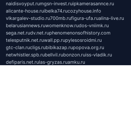
naidisvoyput.ru
mgsn-invest.ru
ipkamerasannce.ru
alicante-house.ru
ibelka74.ru
cozyhouse.info
vlkargalev-studio.ru
700mb.ru
figura-ufa.ru
alina-live.ru
belarusiannews.ru
womenknow.ru
dos-vniimk.ru
sega.net.ru
dv.net.ru
phenomenonsofhistory.com
telesputnik.net.ru
wall.pp.ru
pylesosroidmi.ru
gtc-clan.ru
cligs.ru
bibikazap.ru
popova.org.ru
netwhistler.spb.ru
bellvil.ru
bonzon.ru
iss-vladik.ru
defiparis.net.ru
las-gryzas.ru
amku.ru
electednews.spb.ru
feather.org.ru
spar72.ru
tankiigri.ru
dominus.com.ru
ibtree.ru
sanykool.pp.ru
unixlib.org.ru
menatep.spb.ru
gartenterrassen.ru
printeka.ru
skvozilka.com.ru
parkovka-pub.ru
lovemobi.ru
art-ru.ru
emulatorz.com.ru
alucomp.com.ru
tatforum.com.ru
alternativa-profi.ru
dermakler.ru
artsurvey.ru
aredir.ru
khimspas.ru
centr-maxi.ru
2018r.ru
bort-stomer-defort.ru
professional2.ru
gibsons.ru
artselena.ru
art-pilot.ru
ingredient.spb.ru