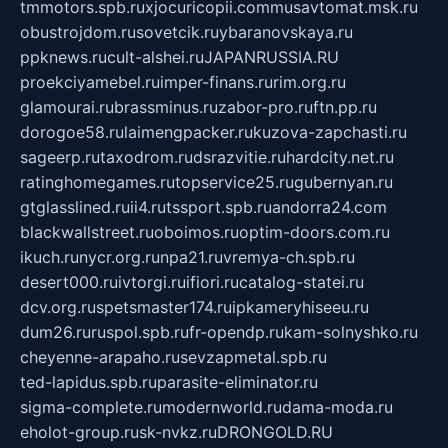
tmmotors.spb.ru
xjocuricopii.com
musavtomat.msk.ru
obustrojdom.ru
sovetcik.ru
ybaranovskaya.ru
ppknews.ru
cult-alshei.ru
JAPANRUSSIA.RU
proekciyamebel.ru
imper-finans.ru
rim.org.ru
glamourai.ru
brassminus.ru
zabor-pro.ru
ftn.pp.ru
dorogoe58.ru
laimengpacker.ru
kuzova-zapchasti.ru
sageerp.ru
taxodrom.ru
dsrazvitie.ru
hardcity.net.ru
ratinghomegames.ru
topservice25.ru
gubernyan.ru
gtglasslined.ru
ii4.ru
tssport.spb.ru
andorra24.com
blackwallstreet.ru
oboimos.ru
optim-doors.com.ru
ikuch.ru
nycr.org.ru
npa21.ru
vremya-ch.spb.ru
desert000.ru
ivtorgi.ru
ifiori.ru
catalog-statei.ru
dcv.org.ru
spetsmaster174.ru
ipkameryhiseeu.ru
dum26.ru
ruspol.spb.ru
fr-opendp.ru
kam-solnyshko.ru
cheyenne-arapaho.ru
sevzapmetal.spb.ru
ted-lapidus.spb.ru
parasite-eliminator.ru
sigma-complete.ru
modernworld.ru
dama-moda.ru
eholot-group.ru
sk-nvkz.ru
DRONGOLD.RU