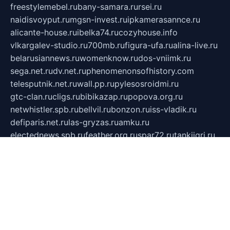
freestylemebel.ru
bany-samara.ru
rsei.ru
naidisvoyput.ru
mgsn-invest.ru
ipkamerasannce.ru
alicante-house.ru
ibelka74.ru
cozyhouse.info
vlkargalev-studio.ru
700mb.ru
figura-ufa.ru
alina-live.ru
belarusiannews.ru
womenknow.ru
dos-vniimk.ru
sega.net.ru
dv.net.ru
phenomenonsofhistory.com
telesputnik.net.ru
wall.pp.ru
pylesosroidmi.ru
gtc-clan.ru
cligs.ru
bibikazap.ru
popova.org.ru
netwhistler.spb.ru
bellvil.ru
bonzon.ru
iss-vladik.ru
defiparis.net.ru
las-gryzas.ru
amku.ru
electednews.spb.ru
feather.org.ru
spar72.ru
tankiigri.ru
dominus.com.ru
ibtree.ru
sanykool.pp.ru
unixlib.org.ru
menatep.spb.ru
gartenterrassen.ru
printeka.ru
skvozilka.com.ru
parkovka-pub.ru
lovemobi.ru
art-ru.ru
emulatorz.com.ru
alucomp.com.ru
tatforum.com.ru
alternativa-profi.ru
dermakler.ru
artsurvey.ru
aredir.ru
khimspas.ru
centr-maxi.ru
2018r.ru
bort-stomer-defort.ru
professional2.ru
gibsons.ru