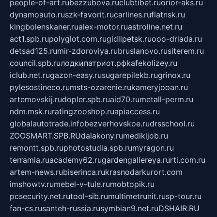
people-of-art.ru
bezzubova.ru
clubtibet.ru
orior-aks.ru
dynamoauto.ru
szk-favorit.ru
carlines.ru
flatnsk.ru
kingbolenskaner.ru
alex-motor.ru
astroline.net.ru
act1.spb.ru
polyglot.com.ru
gidlipetsk.ru
ooo-driada.ru
detsad125.ru
mir-zdoroviya.ru
bruslanovo.ru
siterem.ru
council.spb.ru
лодкипатриот.рф
kafekolizey.ru
iclub.net.ru
gazon-easy.ru
sugarepilekb.ru
grinox.ru
pylesostineco.ru
msts-ozarenie.ru
kameryjooan.ru
artemovskij.ru
dopler.spb.ru
aid70.ru
metall-perm.ru
ndm.msk.ru
ratingzooshop.ru
apiaccess.ru
globalautotrade.info
bezverhovskoe.ru
drsschool.ru
ZOOSMART.SPB.RU
dalakony.ru
medikijob.ru
remontt.spb.ru
photostudia.spb.ru
myragon.ru
terramia.ru
academy62.ru
gardengallereya.ru
rti.com.ru
artem-news.ru
biserinca.ru
krasnodarkurort.com
imshowtv.ru
mebel-v-tule.ru
mobtopik.ru
pcsecurity.net.ru
tool-sib.ru
multimetrunit.ru
sp-tour.ru
fan-cs.ru
santeh-russia.ru
symbian9.net.ru
DSHAIR.RU