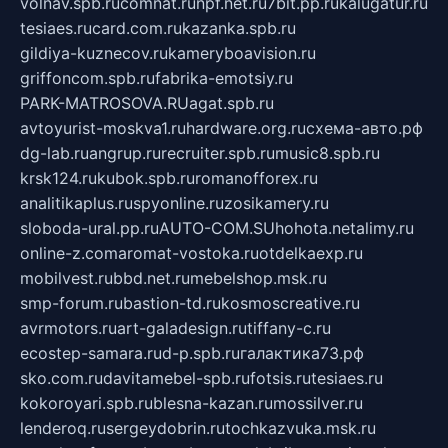
volnav.spb.ru
comnat.ru
npf.net.ru
7bit.pp.ru
kalugatur.ru
tesiaes.ru
card.com.ru
kazanka.spb.ru
gildiya-kuznecov.ru
kameryboavision.ru
griffoncom.spb.ru
fabrika-emotsiy.ru
PARK-MATROSOVA.RU
agat.spb.ru
avtoyurist-moskva1.ru
hardware.org.ru
схема-авто.рф
dg-lab.ru
angrup.ru
recruiter.spb.ru
music8.spb.ru
krsk124.ru
kubok.spb.ru
romanofforex.ru
analitikaplus.ru
spyonline.ru
zosikamery.ru
sloboda-ural.pp.ru
AUTO-COM.SU
hohota.net
alimy.ru
online-z.com
aromat-vostoka.ru
otdelkaexp.ru
mobilvest.ru
bbd.net.ru
mebelshop.msk.ru
smp-forum.ru
bastion-td.ru
kosmoscreative.ru
avrmotors.ru
art-galadesign.ru
tiffany-c.ru
ecostep-samara.ru
d-p.spb.ru
галактика73.рф
sko.com.ru
davitamebel-spb.ru
fotsis.ru
tesiaes.ru
kokoroyari.spb.ru
blesna-kazan.ru
mossilver.ru
lenderoq.ru
sergeydobrin.ru
tochkazvuka.msk.ru