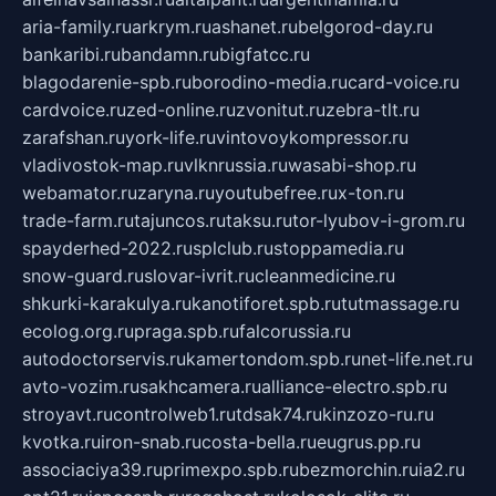
aria-family.ru
arkrym.ru
ashanet.ru
belgorod-day.ru
bankaribi.ru
bandamn.ru
bigfatcc.ru
blagodarenie-spb.ru
borodino-media.ru
card-voice.ru
cardvoice.ru
zed-online.ru
zvonitut.ru
zebra-tlt.ru
zarafshan.ru
york-life.ru
vintovoykompressor.ru
vladivostok-map.ru
vlknrussia.ru
wasabi-shop.ru
webamator.ru
zaryna.ru
youtubefree.ru
x-ton.ru
trade-farm.ru
tajuncos.ru
taksu.ru
tor-lyubov-i-grom.ru
spayderhed-2022.ru
splclub.ru
stoppamedia.ru
snow-guard.ru
slovar-ivrit.ru
cleanmedicine.ru
shkurki-karakulya.ru
kanotiforet.spb.ru
tutmassage.ru
ecolog.org.ru
praga.spb.ru
falcorussia.ru
autodoctorservis.ru
kamertondom.spb.ru
net-life.net.ru
avto-vozim.ru
sakhcamera.ru
alliance-electro.spb.ru
stroyavt.ru
controlweb1.ru
tdsak74.ru
kinzozo-ru.ru
kvotka.ru
iron-snab.ru
costa-bella.ru
eugrus.pp.ru
associaciya39.ru
primexpo.spb.ru
bezmorchin.ru
ia2.ru