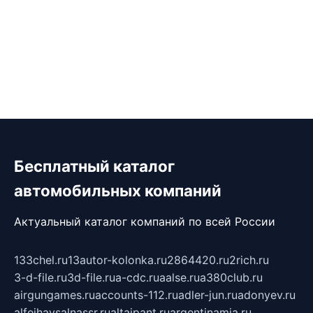
Бесплатный каталог
автомобильных компаний
Актуальный каталог компаний по всей России
133chel.ru
13autor-kolonka.ru
2864420.ru
2rich.ru
3-d-file.ru
3d-file.ru
a-cdc.ru
aalse.ru
a380club.ru
airgungames.ru
accounts-112.ru
adler-jun.ru
adonyev.ru
alfeihavsalnassr.ru
altaipant.ru
argentinamia.ru