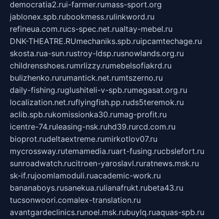
democratia2.ru
i-farmer.ru
mass-sport.org
jablonex.spb.ru
bookmess.ru
linkword.ru
refineua.com.ru
cs-spec.net.ru
altay-mebel.ru
DNK-THEATRE.RU
mechaniks.spb.ru
ipcamtechage.ru
skosta.ru
a-sun.ru
stroy-ldsp.ru
snowlands.org.ru
childrensshoes.ru
mrlizzy.ru
mebelsofiakrd.ru
bulizhenko.ru
rumantick.net.ru
mtszerno.ru
daily-fishing.ru
glushiteli-v-spb.ru
megasat.org.ru
localization.net.ru
flyingfish.pp.ru
ds5teremok.ru
aclib.spb.ru
komissionka30.ru
mag-profit.ru
icentre-74.ru
leasing-nsk.ru
hd39.ru
rcd.com.ru
bioprot.ru
deltaextreme.ru
mirkotlov07.ru
mycrossway.ru
temamedia.ru
art-fusing.ru
cbslefort.ru
sunroadwatch.ru
citroen-yaroslavl.ru
ratnews.msk.ru
sk-if.ru
joomlamoduli.ru
academic-work.ru
bananaboys.ru
sanekua.ru
lianafrukt.ru
beta43.ru
tucsonwoori.com
alex-translation.ru
avantgardeclinics.ru
noel.msk.ru
buylq.ru
aquas-spb.ru