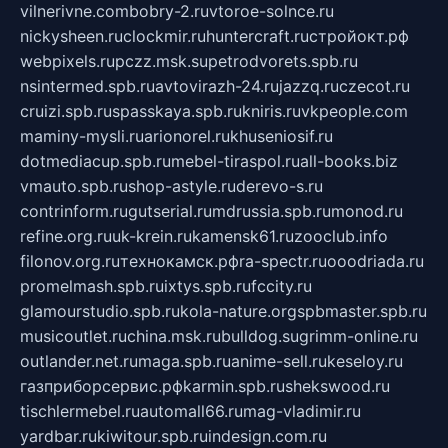
vilnerivne.com
bobry-2.ru
vtoroe-solnce.ru
nickysheen.ru
clockmir.ru
huntercraft.ru
стройокт.рф
webpixels.ru
pczz.msk.su
petrodvorets.spb.ru
nsintermed.spb.ru
avtovirazh-24.ru
jazzq.ru
czecot.ru
cruizi.spb.ru
spasskaya.spb.ru
kniris.ru
vkpeople.com
maminy-mysli.ru
arionorel.ru
khuseniosif.ru
dotmediacup.spb.ru
mebel-tiraspol.ru
all-books.biz
vmauto.spb.ru
shop-astyle.ru
derevo-s.ru
contrinform.ru
gutserial.ru
mdrussia.spb.ru
monod.ru
refine.org.ru
uk-krein.ru
kamensk61.ru
zooclub.info
filonov.org.ru
технокамск.рф
ra-spectr.ru
ooodriada.ru
promelmash.spb.ru
ixtys.spb.ru
fccity.ru
glamourstudio.spb.ru
kola-nature.org
spbmaster.spb.ru
musicoutlet.ru
china.msk.ru
bulldog.su
grimm-online.ru
outlander.net.ru
maga.spb.ru
anime-sell.ru
keseloy.ru
газприборсервис.рф
karmin.spb.ru
shekswood.ru
tischlermebel.ru
automall66.ru
mag-vladimir.ru
yardbar.ru
kiwitour.spb.ru
indesign.com.ru