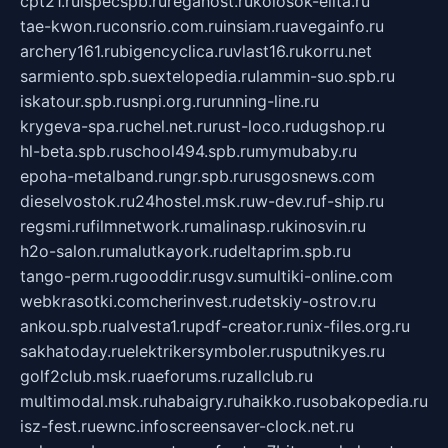
cpt21.ru
ispecspb.ru
regahost.ru
kolosok-elita.ru
tae-kwon.ru
consrio.com.ru
insiam.ru
avegainfo.ru
archery161.ru
bigencyclica.ru
vlast16.ru
korru.net
sarmiento.spb.su
extelopedia.ru
lammin-suo.spb.ru
iskatour.spb.ru
snpi.org.ru
running-line.ru
krygeva-spa.ru
chel.net.ru
rust-loco.ru
dugshop.ru
hl-beta.spb.ru
school494.spb.ru
mymubaby.ru
epoha-metalband.ru
ngr.spb.ru
rusgosnews.com
dieselvostok.ru
24hostel.msk.ru
w-dev.ru
f-ship.ru
regsmi.ru
filmnetwork.ru
malinasp.ru
kinosvin.ru
h2o-salon.ru
malutkayork.ru
deltaprim.spb.ru
tango-perm.ru
gooddir.ru
sgv.su
multiki-online.com
webkrasotki.com
cherinvest.ru
detskiy-ostrov.ru
ankou.spb.ru
alvesta1.ru
pdf-creator.ru
nix-files.org.ru
sakhatoday.ru
elektrikersymboler.ru
sputnikyes.ru
golf2club.msk.ru
aeforums.ru
zallclub.ru
multimodal.msk.ru
habaigry.ru
haikko.ru
sobakopedia.ru
isz-fest.ru
ewnc.info
screensaver-clock.net.ru