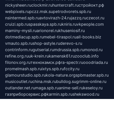
nickysheen.ru
clockmir.ru
huntercraft.ru
стройокт.рф
webpixels.ru
pczz.msk.su
petrodvorets.spb.ru
nsintermed.spb.ru
avtovirazh-24.ru
jazzq.ru
czecot.ru
cruizi.spb.ru
spasskaya.spb.ru
kniris.ru
vkpeople.com
maminy-mysli.ru
arionorel.ru
khuseniosif.ru
dotmediacup.spb.ru
mebel-tiraspol.ru
all-books.biz
vmauto.spb.ru
shop-astyle.ru
derevo-s.ru
contrinform.ru
gutserial.ru
mdrussia.spb.ru
monod.ru
refine.org.ru
uk-krein.ru
kamensk61.ru
zooclub.info
filonov.org.ru
технокамск.рф
ra-spectr.ru
ooodriada.ru
promelmash.spb.ru
ixtys.spb.ru
fccity.ru
glamourstudio.spb.ru
kola-nature.org
spbmaster.spb.ru
musicoutlet.ru
china.msk.ru
bulldog.su
grimm-online.ru
outlander.net.ru
maga.spb.ru
anime-sell.ru
keseloy.ru
газприборсервис.рф
karmin.spb.ru
shekswood.ru
tischlermebel.ru
automall66.ru
mag-vladimir.ru
yardbar.ru
kiwitour.spb.ru
indesign.com.ru
freestylemebel.ru
bany-samara.ru
rsei.ru