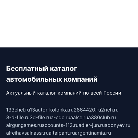
Бесплатный каталог
автомобильных компаний
Актуальный каталог компаний по всей России
133chel.ru
13autor-kolonka.ru
2864420.ru
2rich.ru
3-d-file.ru
3d-file.ru
a-cdc.ru
aalse.ru
a380club.ru
airgungames.ru
accounts-112.ru
adler-jun.ru
adonyev.ru
alfeihavsalnassr.ru
altaipant.ru
argentinamia.ru