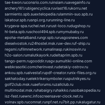
tae-kwon.ru
consrio.com.ru
insiam.ru
avegainfo.ru
archery161.ru
bigencyclica.ru
vlast16.ru
korru.net
sarmiento.spb.su
extelopedia.ru
lammin-suo.spb.ru
iskatour.spb.ru
snpi.org.ru
running-line.ru
krygeva-spa.ru
chel.net.ru
rust-loco.ru
dugshop.ru
hl-beta.spb.ru
school494.spb.ru
mymubaby.ru
epoha-metalband.ru
ngr.spb.ru
rusgosnews.com
dieselvostok.ru
24hostel.msk.ru
w-dev.ru
f-ship.ru
regsmi.ru
filmnetwork.ru
malinasp.ru
kinosvin.ru
h2o-salon.ru
malutkayork.ru
deltaprim.spb.ru
tango-perm.ru
gooddir.ru
sgv.su
multiki-online.com
webkrasotki.com
cherinvest.ru
detskiy-ostrov.ru
ankou.spb.ru
alvesta1.ru
pdf-creator.ru
nix-files.org.ru
sakhatoday.ru
elektrikersymboler.ru
sputnikyes.ru
golf2club.msk.ru
aeforums.ru
zallclub.ru
multimodal.msk.ru
habaigry.ru
haikko.ru
sobakopedia.ru
isz-fest.ru
ewnc.info
screensaver-clock.net.ru
volnav.spb.ru
comnat.ru
npf.net.ru
7bit.pp.ru
kalugatur.ru