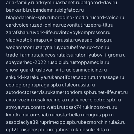
aria-family.ru
arkrym.ru
ashanet.ru
belgorod-day.ru
bankaribi.ru
bandamn.ru
bigfatcc.ru
blagodarenie-spb.ru
borodino-media.ru
card-voice.ru
cardvoice.ru
zed-online.ru
zvonitut.ru
zebra-tlt.ru
zarafshan.ru
york-life.ru
vintovoykompressor.ru
vladivostok-map.ru
vlknrussia.ru
wasabi-shop.ru
webamator.ru
zaryna.ru
youtubefree.ru
x-ton.ru
trade-farm.ru
tajuncos.ru
taksu.ru
tor-lyubov-i-grom.ru
spayderhed-2022.ru
splclub.ru
stoppamedia.ru
snow-guard.ru
slovar-ivrit.ru
cleanmedicine.ru
shkurki-karakulya.ru
kanotiforet.spb.ru
tutmassage.ru
ecolog.org.ru
praga.spb.ru
falcorussia.ru
autodoctorservis.ru
kamertondom.spb.ru
net-life.net.ru
avto-vozim.ru
sakhcamera.ru
alliance-electro.spb.ru
stroyavt.ru
controlweb1.ru
tdsak74.ru
kinzozo-ru.ru
kvotka.ru
iron-snab.ru
costa-bella.ru
eugrus.pp.ru
associaciya39.ru
primexpo.spb.ru
bezmorchin.ru
ia2.ru
cpt21.ru
ispecspb.ru
regahost.ru
kolosok-elita.ru