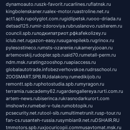
dynamoauto.ru
szk-favorit.ru
carlines.ru
flatnsk.ru
kingbolenskaner.ru
alex-motor.ru
astroline.net.ru
act1.spb.ru
polyglot.com.ru
gidlipetsk.ru
ooo-driada.ru
detsad125.ru
mir-zdoroviya.ru
bruslanovo.ru
siterem.ru
council.spb.ru
лодкипатриот.рф
kafekolizey.ru
iclub.net.ru
gazon-easy.ru
sugarepilekb.ru
grinox.ru
pylesostineco.ru
msts-ozarenie.ru
kameryjooan.ru
artemovskij.ru
dopler.spb.ru
aid70.ru
metall-perm.ru
ndm.msk.ru
ratingzooshop.ru
apiaccess.ru
globalautotrade.info
bezverhovskoe.ru
drsschool.ru
ZOOSMART.SPB.RU
dalakony.ru
medikijob.ru
remontt.spb.ru
photostudia.spb.ru
myragon.ru
terramia.ru
academy62.ru
gardengallereya.ru
rti.com.ru
artem-news.ru
biserinca.ru
krasnodarkurort.com
imshowtv.ru
mebel-v-tule.ru
mobtopik.ru
pcsecurity.net.ru
tool-sib.ru
multimetrunit.ru
sp-tour.ru
fan-cs.ru
santeh-russia.ru
symbian9.net.ru
DSHAIR.RU
tmmotors.spb.ru
xjocuricopii.com
musavtomat.msk.ru