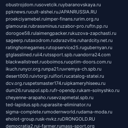
obustrojdom.ru
sovetcik.ru
ybaranovskaya.ru
ppknews.ru
cult-alshei.ru
JAPANRUSSIA.RU
proekciyamebel.ru
imper-finans.ru
rim.org.ru
glamourai.ru
brassminus.ru
zabor-pro.ru
ftn.pp.ru
dorogoe58.ru
laimengpacker.ru
kuzova-zapchasti.ru
sageerp.ru
taxodrom.ru
dsrazvitie.ru
hardcity.net.ru
ratinghomegames.ru
topservice25.ru
gubernyan.ru
gtglasslined.ru
ii4.ru
tssport.spb.ru
andorra24.com
blackwallstreet.ru
oboimos.ru
optim-doors.com.ru
ikuch.ru
nycr.org.ru
npa21.ru
vremya-ch.spb.ru
desert000.ru
ivtorgi.ru
ifiori.ru
catalog-statei.ru
dcv.org.ru
spetsmaster174.ru
ipkameryhiseeu.ru
dum26.ru
ruspol.spb.ru
fr-opendp.ru
kam-solnyshko.ru
cheyenne-arapaho.ru
sevzapmetal.spb.ru
ted-lapidus.spb.ru
parasite-eliminator.ru
sigma-complete.ru
modernworld.ru
dama-moda.ru
eholot-group.ru
sk-nvkz.ru
DRONGOLD.RU
democratia2.ru
i-farmer.ru
mass-sport.org