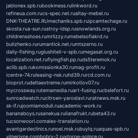
jablonex.spb.ru
bookmess.ru
linkword.ru
refineua.com.ru
cs-spec.net.ru
altay-mebel.ru
DNK-THEATRE.RU
mechaniks.spb.ru
ipcamtechage.ru
skosta.ru
a-sun.ru
stroy-ldsp.ru
snowlands.org.ru
childrensshoes.ru
mrlizzy.ru
mebelsofiakrd.ru
bulizhenko.ru
rumantick.net.ru
mtszerno.ru
daily-fishing.ru
glushiteli-v-spb.ru
megasat.org.ru
localization.net.ru
flyingfish.pp.ru
ds5teremok.ru
aclib.spb.ru
komissionka30.ru
mag-profit.ru
icentre-74.ru
leasing-nsk.ru
hd39.ru
rcd.com.ru
bioprot.ru
deltaextreme.ru
mirkotlov07.ru
mycrossway.ru
temamedia.ru
art-fusing.ru
cbslefort.ru
sunroadwatch.ru
citroen-yaroslavl.ru
ratnews.msk.ru
sk-if.ru
joomlamoduli.ru
academic-work.ru
bananaboys.ru
sanekua.ru
lianafrukt.ru
beta43.ru
tucsonwoori.com
alex-translation.ru
avantgardeclinics.ru
noel.msk.ru
buylq.ru
aquas-spb.ru
vilnerivne.com
bobry-2.ru
vtoroe-solnce.ru