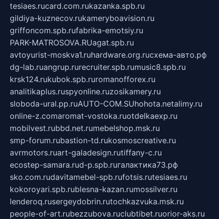
tesiaes.ru
card.com.ru
kazanka.spb.ru
gildiya-kuznecov.ru
kameryboavision.ru
griffoncom.spb.ru
fabrika-emotsiy.ru
PARK-MATROSOVA.RU
agat.spb.ru
avtoyurist-moskva1.ru
hardware.org.ru
схема-авто.рф
dg-lab.ru
angrup.ru
recruiter.spb.ru
music8.spb.ru
krsk124.ru
kubok.spb.ru
romanofforex.ru
analitikaplus.ru
spyonline.ru
zosikamery.ru
sloboda-ural.pp.ru
AUTO-COM.SU
hohota.net
alimy.ru
online-z.com
aromat-vostoka.ru
otdelkaexp.ru
mobilvest.ru
bbd.net.ru
mebelshop.msk.ru
smp-forum.ru
bastion-td.ru
kosmoscreative.ru
avrmotors.ru
art-galadesign.ru
tiffany-c.ru
ecostep-samara.ru
d-p.spb.ru
галактика73.рф
sko.com.ru
davitamebel-spb.ru
fotsis.ru
tesiaes.ru
kokoroyari.spb.ru
blesna-kazan.ru
mossilver.ru
lenderoq.ru
sergeydobrin.ru
tochkazvuka.msk.ru
people-of-art.ru
bezzubova.ru
clubtibet.ru
orior-aks.ru