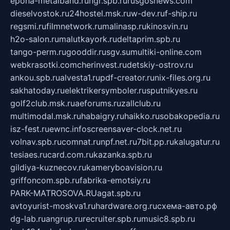
epoha-metalband.ru
ngr.spb.ru
rusgosnews.com
dieselvostok.ru
24hostel.msk.ru
w-dev.ru
f-ship.ru
regsmi.ru
filmnetwork.ru
malinasp.ru
kinosvin.ru
h2o-salon.ru
malutkayork.ru
deltaprim.spb.ru
tango-perm.ru
gooddir.ru
sgv.su
multiki-online.com
webkrasotki.com
cherinvest.ru
detskiy-ostrov.ru
ankou.spb.ru
alvesta1.ru
pdf-creator.ru
nix-files.org.ru
sakhatoday.ru
elektrikersymboler.ru
sputnikyes.ru
golf2club.msk.ru
aeforums.ru
zallclub.ru
multimodal.msk.ru
habaigry.ru
haikko.ru
sobakopedia.ru
isz-fest.ru
ewnc.info
screensaver-clock.net.ru
volnav.spb.ru
comnat.ru
npf.net.ru
7bit.pp.ru
kalugatur.ru
tesiaes.ru
card.com.ru
kazanka.spb.ru
gildiya-kuznecov.ru
kameryboavision.ru
griffoncom.spb.ru
fabrika-emotsiy.ru
PARK-MATROSOVA.RU
agat.spb.ru
avtoyurist-moskva1.ru
hardware.org.ru
схема-авто.рф
dg-lab.ru
angrup.ru
recruiter.spb.ru
music8.spb.ru