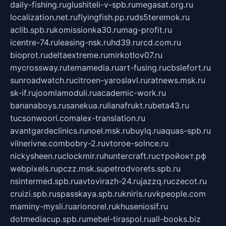
daily-fishing.ru
glushiteli-v-spb.ru
megasat.org.ru
localization.net.ru
flyingfish.pp.ru
ds5teremok.ru
aclib.spb.ru
komissionka30.ru
mag-profit.ru
icentre-74.ru
leasing-nsk.ru
hd39.ru
rcd.com.ru
bioprot.ru
deltaextreme.ru
mirkotlov07.ru
mycrossway.ru
temamedia.ru
art-fusing.ru
cbslefort.ru
sunroadwatch.ru
citroen-yaroslavl.ru
ratnews.msk.ru
sk-if.ru
joomlamoduli.ru
academic-work.ru
bananaboys.ru
sanekua.ru
lianafrukt.ru
beta43.ru
tucsonwoori.com
alex-translation.ru
avantgardeclinics.ru
noel.msk.ru
buylq.ru
aquas-spb.ru
vilnerivne.com
bobry-2.ru
vtoroe-solnce.ru
nickysheen.ru
clockmir.ru
huntercraft.ru
стройокт.рф
webpixels.ru
pczz.msk.su
petrodvorets.spb.ru
nsintermed.spb.ru
avtovirazh-24.ru
jazzq.ru
czecot.ru
cruizi.spb.ru
spasskaya.spb.ru
kniris.ru
vkpeople.com
maminy-mysli.ru
arionorel.ru
khuseniosif.ru
dotmediacup.spb.ru
mebel-tiraspol.ru
all-books.biz