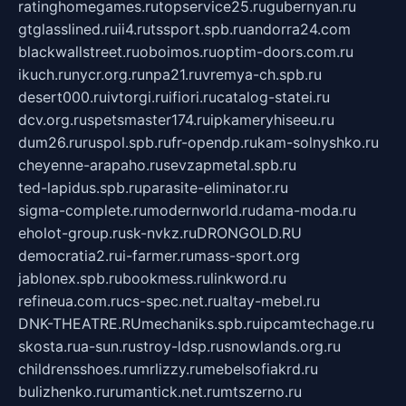
ratinghomegames.ru
topservice25.ru
gubernyan.ru
gtglasslined.ru
ii4.ru
tssport.spb.ru
andorra24.com
blackwallstreet.ru
oboimos.ru
optim-doors.com.ru
ikuch.ru
nycr.org.ru
npa21.ru
vremya-ch.spb.ru
desert000.ru
ivtorgi.ru
ifiori.ru
catalog-statei.ru
dcv.org.ru
spetsmaster174.ru
ipkameryhiseeu.ru
dum26.ru
ruspol.spb.ru
fr-opendp.ru
kam-solnyshko.ru
cheyenne-arapaho.ru
sevzapmetal.spb.ru
ted-lapidus.spb.ru
parasite-eliminator.ru
sigma-complete.ru
modernworld.ru
dama-moda.ru
eholot-group.ru
sk-nvkz.ru
DRONGOLD.RU
democratia2.ru
i-farmer.ru
mass-sport.org
jablonex.spb.ru
bookmess.ru
linkword.ru
refineua.com.ru
cs-spec.net.ru
altay-mebel.ru
DNK-THEATRE.RU
mechaniks.spb.ru
ipcamtechage.ru
skosta.ru
a-sun.ru
stroy-ldsp.ru
snowlands.org.ru
childrensshoes.ru
mrlizzy.ru
mebelsofiakrd.ru
bulizhenko.ru
rumantick.net.ru
mtszerno.ru