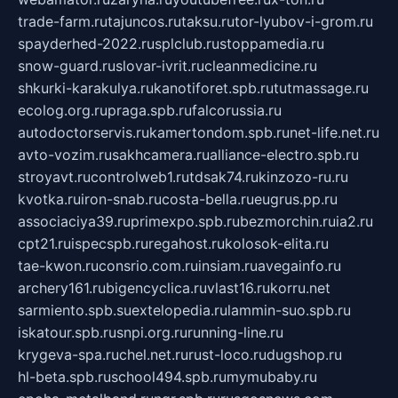
trade-farm.ru
tajuncos.ru
taksu.ru
tor-lyubov-i-grom.ru
spayderhed-2022.ru
splclub.ru
stoppamedia.ru
snow-guard.ru
slovar-ivrit.ru
cleanmedicine.ru
shkurki-karakulya.ru
kanotiforet.spb.ru
tutmassage.ru
ecolog.org.ru
praga.spb.ru
falcorussia.ru
autodoctorservis.ru
kamertondom.spb.ru
net-life.net.ru
avto-vozim.ru
sakhcamera.ru
alliance-electro.spb.ru
stroyavt.ru
controlweb1.ru
tdsak74.ru
kinzozo-ru.ru
kvotka.ru
iron-snab.ru
costa-bella.ru
eugrus.pp.ru
associaciya39.ru
primexpo.spb.ru
bezmorchin.ru
ia2.ru
cpt21.ru
ispecspb.ru
regahost.ru
kolosok-elita.ru
tae-kwon.ru
consrio.com.ru
insiam.ru
avegainfo.ru
archery161.ru
bigencyclica.ru
vlast16.ru
korru.net
sarmiento.spb.su
extelopedia.ru
lammin-suo.spb.ru
iskatour.spb.ru
snpi.org.ru
running-line.ru
krygeva-spa.ru
chel.net.ru
rust-loco.ru
dugshop.ru
hl-beta.spb.ru
school494.spb.ru
mymubaby.ru