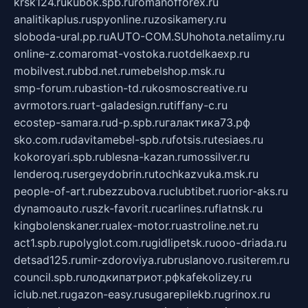
krsk124.ru
kubok.spb.ru
romanofforex.ru
analitikaplus.ru
spyonline.ru
zosikamery.ru
sloboda-ural.pp.ru
AUTO-COM.SU
hohota.net
alimy.ru
online-z.com
aromat-vostoka.ru
otdelkaexp.ru
mobilvest.ru
bbd.net.ru
mebelshop.msk.ru
smp-forum.ru
bastion-td.ru
kosmoscreative.ru
avrmotors.ru
art-galadesign.ru
tiffany-c.ru
ecostep-samara.ru
d-p.spb.ru
галактика73.рф
sko.com.ru
davitamebel-spb.ru
fotsis.ru
tesiaes.ru
kokoroyari.spb.ru
blesna-kazan.ru
mossilver.ru
lenderoq.ru
sergeydobrin.ru
tochkazvuka.msk.ru
people-of-art.ru
bezzubova.ru
clubtibet.ru
orior-aks.ru
dynamoauto.ru
szk-favorit.ru
carlines.ru
flatnsk.ru
kingbolenskaner.ru
alex-motor.ru
astroline.net.ru
act1.spb.ru
polyglot.com.ru
gidlipetsk.ru
ooo-driada.ru
detsad125.ru
mir-zdoroviya.ru
bruslanovo.ru
siterem.ru
council.spb.ru
лодкипатриот.рф
kafekolizey.ru
iclub.net.ru
gazon-easy.ru
sugarepilekb.ru
grinox.ru