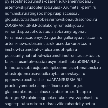
pylesostineco.ru
msts-ozarenie.ru
kameryjooan.ru
artemovskij.ru
dopler.spb.ru
aid70.ru
metall-perm.ru
ndm.msk.ru
ratingzooshop.ru
apiaccess.ru
globalautotrade.info
bezverhovskoe.ru
drsschool.ru
ZOOSMART.SPB.RU
dalakony.ru
medikijob.ru
remontt.spb.ru
photostudia.spb.ru
myragon.ru
terramia.ru
academy62.ru
gardengallereya.ru
rti.com.ru
artem-news.ru
biserinca.ru
krasnodarkurort.com
imshowtv.ru
mebel-v-tule.ru
mobtopik.ru
pcsecurity.net.ru
tool-sib.ru
multimetrunit.ru
sp-tour.ru
fan-cs.ru
santeh-russia.ru
symbian9.net.ru
DSHAIR.RU
tmmotors.spb.ru
xjocuricopii.com
musavtomat.msk.ru
obustrojdom.ru
sovetcik.ru
ybaranovskaya.ru
ppknews.ru
cult-alshei.ru
JAPANRUSSIA.RU
proekciyamebel.ru
imper-finans.ru
rim.org.ru
glamourai.ru
brassminus.ru
zabor-pro.ru
ftn.pp.ru
dorogoe58.ru
laimengpacker.ru
kuzova-zapchasti.ru
sageerp.ru
taxodrom.ru
dsrazvitie.ru
hardcity.net.ru