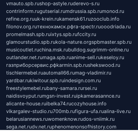
vmauto.spb.ru
shop-astyle.ru
derevo-s.ru
contrinform.ru
gutserial.ru
mdrussia.spb.ru
monod.ru
refine.org.ru
uk-krein.ru
kamensk61.ru
zooclub.info
filonov.org.ru
технокамск.рф
ra-spectr.ru
ooodriada.ru
promelmash.spb.ru
ixtys.spb.ru
fccity.ru
glamourstudio.spb.ru
kola-nature.org
spbmaster.spb.ru
musicoutlet.ru
china.msk.ru
bulldog.su
grimm-online.ru
outlander.net.ru
maga.spb.ru
anime-sell.ru
keseloy.ru
газприборсервис.рф
karmin.spb.ru
shekswood.ru
tischlermebel.ru
automall66.ru
mag-vladimir.ru
yardbar.ru
kiwitour.spb.ru
indesign.com.ru
freestylemebel.ru
bany-samara.ru
rsei.ru
naidisvoyput.ru
mgsn-invest.ru
ipkamerasannce.ru
alicante-house.ru
ibelka74.ru
cozyhouse.info
vlkargalev-studio.ru
700mb.ru
figura-ufa.ru
alina-live.ru
belarusiannews.ru
womenknow.ru
dos-vniimk.ru
sega.net.ru
dv.net.ru
phenomenonsofhistory.com
telesputnik.net.ru
wall.pp.ru
pylesosroidmi.ru