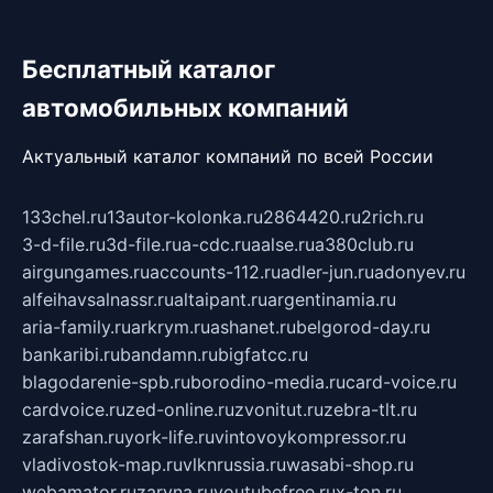
Бесплатный каталог
автомобильных компаний
Актуальный каталог компаний по всей России
133chel.ru
13autor-kolonka.ru
2864420.ru
2rich.ru
3-d-file.ru
3d-file.ru
a-cdc.ru
aalse.ru
a380club.ru
airgungames.ru
accounts-112.ru
adler-jun.ru
adonyev.ru
alfeihavsalnassr.ru
altaipant.ru
argentinamia.ru
aria-family.ru
arkrym.ru
ashanet.ru
belgorod-day.ru
bankaribi.ru
bandamn.ru
bigfatcc.ru
blagodarenie-spb.ru
borodino-media.ru
card-voice.ru
cardvoice.ru
zed-online.ru
zvonitut.ru
zebra-tlt.ru
zarafshan.ru
york-life.ru
vintovoykompressor.ru
vladivostok-map.ru
vlknrussia.ru
wasabi-shop.ru
webamator.ru
zaryna.ru
youtubefree.ru
x-ton.ru