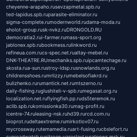
cheyenne-arapaho.ru
sevzapmetal.spb.ru
ted-lapidus.spb.ru
parasite-eliminator.ru
sigma-complete.ru
modernworld.ru
dama-moda.ru
eholot-group.ru
sk-nvkz.ru
DRONGOLD.RU
democratia2.ru
i-farmer.ru
mass-sport.org
jablonex.spb.ru
bookmess.ru
linkword.ru
refineua.com.ru
cs-spec.net.ru
altay-mebel.ru
DNK-THEATRE.RU
mechaniks.spb.ru
ipcamtechage.ru
skosta.ru
a-sun.ru
stroy-ldsp.ru
snowlands.org.ru
childrensshoes.ru
mrlizzy.ru
mebelsofiakrd.ru
bulizhenko.ru
rumantick.net.ru
mtszerno.ru
daily-fishing.ru
glushiteli-v-spb.ru
megasat.org.ru
localization.net.ru
flyingfish.pp.ru
ds5teremok.ru
aclib.spb.ru
komissionka30.ru
mag-profit.ru
icentre-74.ru
leasing-nsk.ru
hd39.ru
rcd.com.ru
bioprot.ru
deltaextreme.ru
mirkotlov07.ru
mycrossway.ru
temamedia.ru
art-fusing.ru
cbslefort.ru
sunroadwatch.ru
citroen-yaroslavl.ru
ratnews.msk.ru