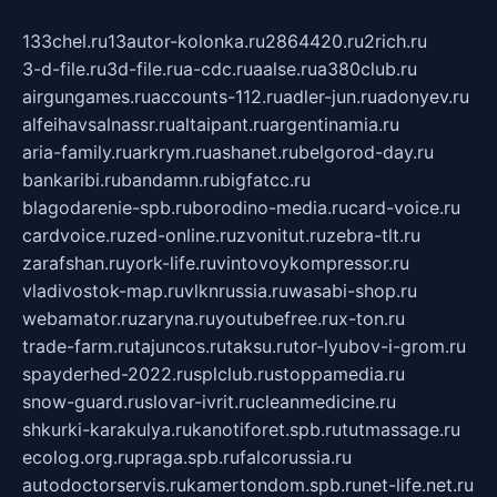
133chel.ru
13autor-kolonka.ru
2864420.ru
2rich.ru
3-d-file.ru
3d-file.ru
a-cdc.ru
aalse.ru
a380club.ru
airgungames.ru
accounts-112.ru
adler-jun.ru
adonyev.ru
alfeihavsalnassr.ru
altaipant.ru
argentinamia.ru
aria-family.ru
arkrym.ru
ashanet.ru
belgorod-day.ru
bankaribi.ru
bandamn.ru
bigfatcc.ru
blagodarenie-spb.ru
borodino-media.ru
card-voice.ru
cardvoice.ru
zed-online.ru
zvonitut.ru
zebra-tlt.ru
zarafshan.ru
york-life.ru
vintovoykompressor.ru
vladivostok-map.ru
vlknrussia.ru
wasabi-shop.ru
webamator.ru
zaryna.ru
youtubefree.ru
x-ton.ru
trade-farm.ru
tajuncos.ru
taksu.ru
tor-lyubov-i-grom.ru
spayderhed-2022.ru
splclub.ru
stoppamedia.ru
snow-guard.ru
slovar-ivrit.ru
cleanmedicine.ru
shkurki-karakulya.ru
kanotiforet.spb.ru
tutmassage.ru
ecolog.org.ru
praga.spb.ru
falcorussia.ru
autodoctorservis.ru
kamertondom.spb.ru
net-life.net.ru