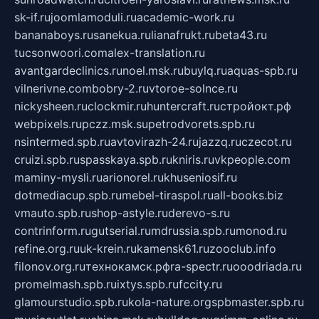
sk-if.ru
joomlamoduli.ru
academic-work.ru
bananaboys.ru
sanekua.ru
lianafrukt.ru
beta43.ru
tucsonwoori.com
alex-translation.ru
avantgardeclinics.ru
noel.msk.ru
buylq.ru
aquas-spb.ru
vilnerivne.com
bobry-2.ru
vtoroe-solnce.ru
nickysheen.ru
clockmir.ru
huntercraft.ru
стройокт.рф
webpixels.ru
pczz.msk.su
petrodvorets.spb.ru
nsintermed.spb.ru
avtovirazh-24.ru
jazzq.ru
czecot.ru
cruizi.spb.ru
spasskaya.spb.ru
kniris.ru
vkpeople.com
maminy-mysli.ru
arionorel.ru
khuseniosif.ru
dotmediacup.spb.ru
mebel-tiraspol.ru
all-books.biz
vmauto.spb.ru
shop-astyle.ru
derevo-s.ru
contrinform.ru
gutserial.ru
mdrussia.spb.ru
monod.ru
refine.org.ru
uk-krein.ru
kamensk61.ru
zooclub.info
filonov.org.ru
технокамск.рф
ra-spectr.ru
ooodriada.ru
promelmash.spb.ru
ixtys.spb.ru
fccity.ru
glamourstudio.spb.ru
kola-nature.org
spbmaster.spb.ru