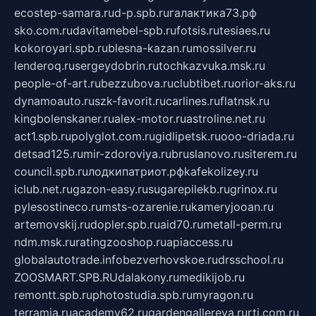
ecostep-samara.ru
d-p.spb.ru
галактика73.рф
sko.com.ru
davitamebel-spb.ru
fotsis.ru
tesiaes.ru
kokoroyari.spb.ru
blesna-kazan.ru
mossilver.ru
lenderoq.ru
sergeydobrin.ru
tochkazvuka.msk.ru
people-of-art.ru
bezzubova.ru
clubtibet.ru
orior-aks.ru
dynamoauto.ru
szk-favorit.ru
carlines.ru
flatnsk.ru
kingbolenskaner.ru
alex-motor.ru
astroline.net.ru
act1.spb.ru
polyglot.com.ru
gidlipetsk.ru
ooo-driada.ru
detsad125.ru
mir-zdoroviya.ru
bruslanovo.ru
siterem.ru
council.spb.ru
лодкипатриот.рф
kafekolizey.ru
iclub.net.ru
gazon-easy.ru
sugarepilekb.ru
grinox.ru
pylesostineco.ru
msts-ozarenie.ru
kameryjooan.ru
artemovskij.ru
dopler.spb.ru
aid70.ru
metall-perm.ru
ndm.msk.ru
ratingzooshop.ru
apiaccess.ru
globalautotrade.info
bezverhovskoe.ru
drsschool.ru
ZOOSMART.SPB.RU
dalakony.ru
medikijob.ru
remontt.spb.ru
photostudia.spb.ru
myragon.ru
terramia.ru
academy62.ru
gardengallereya.ru
rti.com.ru