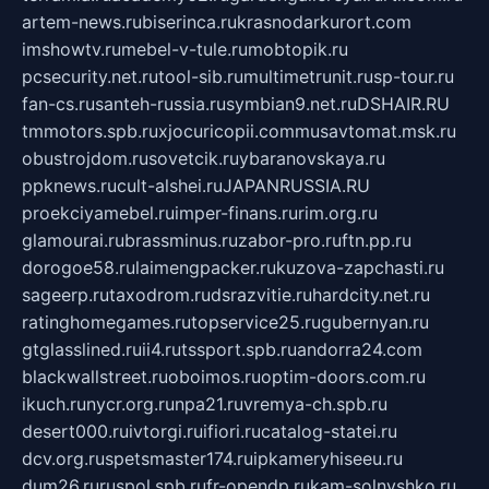
artem-news.ru
biserinca.ru
krasnodarkurort.com
imshowtv.ru
mebel-v-tule.ru
mobtopik.ru
pcsecurity.net.ru
tool-sib.ru
multimetrunit.ru
sp-tour.ru
fan-cs.ru
santeh-russia.ru
symbian9.net.ru
DSHAIR.RU
tmmotors.spb.ru
xjocuricopii.com
musavtomat.msk.ru
obustrojdom.ru
sovetcik.ru
ybaranovskaya.ru
ppknews.ru
cult-alshei.ru
JAPANRUSSIA.RU
proekciyamebel.ru
imper-finans.ru
rim.org.ru
glamourai.ru
brassminus.ru
zabor-pro.ru
ftn.pp.ru
dorogoe58.ru
laimengpacker.ru
kuzova-zapchasti.ru
sageerp.ru
taxodrom.ru
dsrazvitie.ru
hardcity.net.ru
ratinghomegames.ru
topservice25.ru
gubernyan.ru
gtglasslined.ru
ii4.ru
tssport.spb.ru
andorra24.com
blackwallstreet.ru
oboimos.ru
optim-doors.com.ru
ikuch.ru
nycr.org.ru
npa21.ru
vremya-ch.spb.ru
desert000.ru
ivtorgi.ru
ifiori.ru
catalog-statei.ru
dcv.org.ru
spetsmaster174.ru
ipkameryhiseeu.ru
dum26.ru
ruspol.spb.ru
fr-opendp.ru
kam-solnyshko.ru