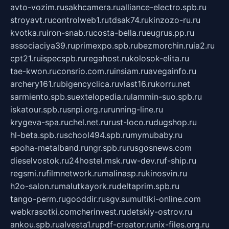
avto-vozim.ru
sakhcamera.ru
alliance-electro.spb.ru
stroyavt.ru
controlweb1.ru
tdsak74.ru
kinzozo-ru.ru
kvotka.ru
iron-snab.ru
costa-bella.ru
eugrus.pp.ru
associaciya39.ru
primexpo.spb.ru
bezmorchin.ru
ia2.ru
cpt21.ru
ispecspb.ru
regahost.ru
kolosok-elita.ru
tae-kwon.ru
consrio.com.ru
insiam.ru
avegainfo.ru
archery161.ru
bigencyclica.ru
vlast16.ru
korru.net
sarmiento.spb.su
extelopedia.ru
lammin-suo.spb.ru
iskatour.spb.ru
snpi.org.ru
running-line.ru
krygeva-spa.ru
chel.net.ru
rust-loco.ru
dugshop.ru
hl-beta.spb.ru
school494.spb.ru
mymubaby.ru
epoha-metalband.ru
ngr.spb.ru
rusgosnews.com
dieselvostok.ru
24hostel.msk.ru
w-dev.ru
f-ship.ru
regsmi.ru
filmnetwork.ru
malinasp.ru
kinosvin.ru
h2o-salon.ru
malutkayork.ru
deltaprim.spb.ru
tango-perm.ru
gooddir.ru
sgv.su
multiki-online.com
webkrasotki.com
cherinvest.ru
detskiy-ostrov.ru
ankou.spb.ru
alvesta1.ru
pdf-creator.ru
nix-files.org.ru