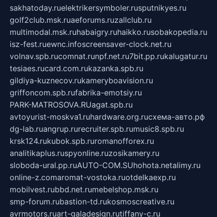
sakhatoday.ru
elektrikersymboler.ru
sputnikyes.ru
golf2club.msk.ru
aeforums.ru
zallclub.ru
multimodal.msk.ru
habaigry.ru
haikko.ru
sobakopedia.ru
isz-fest.ru
ewnc.info
screensaver-clock.net.ru
volnav.spb.ru
comnat.ru
npf.net.ru
7bit.pp.ru
kalugatur.ru
tesiaes.ru
card.com.ru
kazanka.spb.ru
gildiya-kuznecov.ru
kameryboavision.ru
griffoncom.spb.ru
fabrika-emotsiy.ru
PARK-MATROSOVA.RU
agat.spb.ru
avtoyurist-moskva1.ru
hardware.org.ru
схема-авто.рф
dg-lab.ru
angrup.ru
recruiter.spb.ru
music8.spb.ru
krsk124.ru
kubok.spb.ru
romanofforex.ru
analitikaplus.ru
spyonline.ru
zosikamery.ru
sloboda-ural.pp.ru
AUTO-COM.SU
hohota.net
alimy.ru
online-z.com
aromat-vostoka.ru
otdelkaexp.ru
mobilvest.ru
bbd.net.ru
mebelshop.msk.ru
smp-forum.ru
bastion-td.ru
kosmoscreative.ru
avrmotors.ru
art-galadesign.ru
tiffany-c.ru