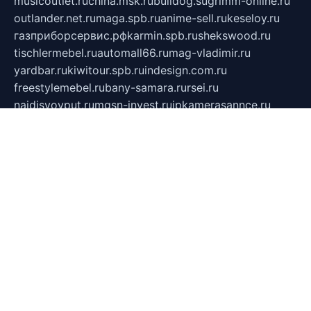
musicoutlet.ru
china.msk.ru
bulldog.su
grimm-online.ru
outlander.net.ru
maga.spb.ru
anime-sell.ru
keseloy.ru
газприборсервис.рф
karmin.spb.ru
shekswood.ru
tischlermebel.ru
automall66.ru
mag-vladimir.ru
yardbar.ru
kiwitour.spb.ru
indesign.com.ru
freestylemebel.ru
bany-samara.ru
rsei.ru
naidisvoyput.ru
mgsn-invest.ru
ipkamerasannce.ru
alicante-house.ru
ibelka74.ru
cozyhouse.info
vlkargalev-studio.ru
700mb.ru
figura-ufa.ru
alina-live.ru
belarusiannews.ru
womenknow.ru
dos-vniimk.ru
sega.net.ru
dv.net.ru
phenomenonsofhistory.com
telesputnik.net.ru
wall.pp.ru
pylesosroidmi.ru
gtc-clan.ru
cligs.ru
bibikazap.ru
popova.org.ru
netwhistler.spb.ru
bellvil.ru
bonzon.ru
iss-vladik.ru
defiparis.net.ru
las-gryzas.ru
amku.ru
electednews.spb.ru
feather.org.ru
spar72.ru
tankiigri.ru
dominus.com.ru
ibtree.ru
sanykool.pp.ru
unixlib.org.ru
menatep.spb.ru
gartenterrassen.ru
printeka.ru