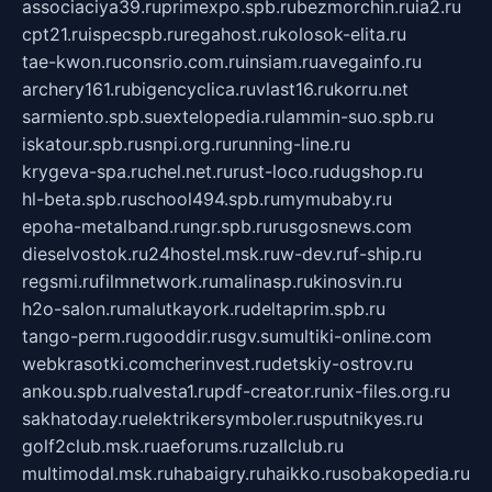
associaciya39.ru
primexpo.spb.ru
bezmorchin.ru
ia2.ru
cpt21.ru
ispecspb.ru
regahost.ru
kolosok-elita.ru
tae-kwon.ru
consrio.com.ru
insiam.ru
avegainfo.ru
archery161.ru
bigencyclica.ru
vlast16.ru
korru.net
sarmiento.spb.su
extelopedia.ru
lammin-suo.spb.ru
iskatour.spb.ru
snpi.org.ru
running-line.ru
krygeva-spa.ru
chel.net.ru
rust-loco.ru
dugshop.ru
hl-beta.spb.ru
school494.spb.ru
mymubaby.ru
epoha-metalband.ru
ngr.spb.ru
rusgosnews.com
dieselvostok.ru
24hostel.msk.ru
w-dev.ru
f-ship.ru
regsmi.ru
filmnetwork.ru
malinasp.ru
kinosvin.ru
h2o-salon.ru
malutkayork.ru
deltaprim.spb.ru
tango-perm.ru
gooddir.ru
sgv.su
multiki-online.com
webkrasotki.com
cherinvest.ru
detskiy-ostrov.ru
ankou.spb.ru
alvesta1.ru
pdf-creator.ru
nix-files.org.ru
sakhatoday.ru
elektrikersymboler.ru
sputnikyes.ru
golf2club.msk.ru
aeforums.ru
zallclub.ru
multimodal.msk.ru
habaigry.ru
haikko.ru
sobakopedia.ru