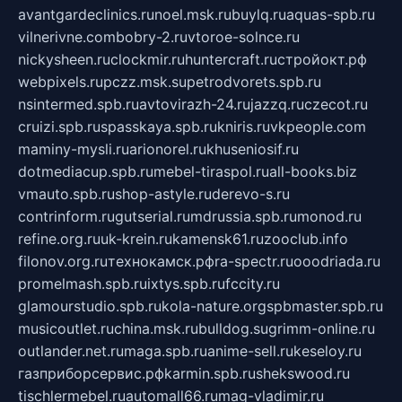
avantgardeclinics.ru
noel.msk.ru
buylq.ru
aquas-spb.ru
vilnerivne.com
bobry-2.ru
vtoroe-solnce.ru
nickysheen.ru
clockmir.ru
huntercraft.ru
стройокт.рф
webpixels.ru
pczz.msk.su
petrodvorets.spb.ru
nsintermed.spb.ru
avtovirazh-24.ru
jazzq.ru
czecot.ru
cruizi.spb.ru
spasskaya.spb.ru
kniris.ru
vkpeople.com
maminy-mysli.ru
arionorel.ru
khuseniosif.ru
dotmediacup.spb.ru
mebel-tiraspol.ru
all-books.biz
vmauto.spb.ru
shop-astyle.ru
derevo-s.ru
contrinform.ru
gutserial.ru
mdrussia.spb.ru
monod.ru
refine.org.ru
uk-krein.ru
kamensk61.ru
zooclub.info
filonov.org.ru
технокамск.рф
ra-spectr.ru
ooodriada.ru
promelmash.spb.ru
ixtys.spb.ru
fccity.ru
glamourstudio.spb.ru
kola-nature.org
spbmaster.spb.ru
musicoutlet.ru
china.msk.ru
bulldog.su
grimm-online.ru
outlander.net.ru
maga.spb.ru
anime-sell.ru
keseloy.ru
газприборсервис.рф
karmin.spb.ru
shekswood.ru
tischlermebel.ru
automall66.ru
mag-vladimir.ru