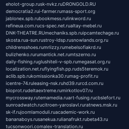
eholot-group.ru
sk-nvkz.ru
DRONGOLD.RU
democratia2.ru
i-farmer.ru
mass-sport.org
jablonex.spb.ru
bookmess.ru
linkword.ru
refineua.com.ru
cs-spec.net.ru
altay-mebel.ru
DNK-THEATRE.RU
mechaniks.spb.ru
ipcamtechage.ru
skosta.ru
a-sun.ru
stroy-ldsp.ru
snowlands.org.ru
childrensshoes.ru
mrlizzy.ru
mebelsofiakrd.ru
bulizhenko.ru
rumantick.net.ru
mtszerno.ru
daily-fishing.ru
glushiteli-v-spb.ru
megasat.org.ru
localization.net.ru
flyingfish.pp.ru
ds5teremok.ru
aclib.spb.ru
komissionka30.ru
mag-profit.ru
icentre-74.ru
leasing-nsk.ru
hd39.ru
rcd.com.ru
bioprot.ru
deltaextreme.ru
mirkotlov07.ru
mycrossway.ru
temamedia.ru
art-fusing.ru
cbslefort.ru
sunroadwatch.ru
citroen-yaroslavl.ru
ratnews.msk.ru
sk-if.ru
joomlamoduli.ru
academic-work.ru
bananaboys.ru
sanekua.ru
lianafrukt.ru
beta43.ru
tucsonwoori.com
alex-translation.ru