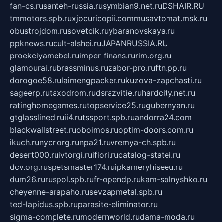
fan-cs.ru
santeh-russia.ru
symbian9.net.ru
DSHAIR.RU
tmmotors.spb.ru
xjocuricopii.com
musavtomat.msk.ru
obustrojdom.ru
sovetcik.ru
ybaranovskaya.ru
ppknews.ru
cult-alshei.ru
JAPANRUSSIA.RU
proekciyamebel.ru
imper-finans.ru
rim.org.ru
glamourai.ru
brassminus.ru
zabor-pro.ru
ftn.pp.ru
dorogoe58.ru
laimengpacker.ru
kuzova-zapchasti.ru
sageerp.ru
taxodrom.ru
dsrazvitie.ru
hardcity.net.ru
ratinghomegames.ru
topservice25.ru
gubernyan.ru
gtglasslined.ru
ii4.ru
tssport.spb.ru
andorra24.com
blackwallstreet.ru
oboimos.ru
optim-doors.com.ru
ikuch.ru
nycr.org.ru
npa21.ru
vremya-ch.spb.ru
desert000.ru
ivtorgi.ru
ifiori.ru
catalog-statei.ru
dcv.org.ru
spetsmaster174.ru
ipkameryhiseeu.ru
dum26.ru
ruspol.spb.ru
fr-opendp.ru
kam-solnyshko.ru
cheyenne-arapaho.ru
sevzapmetal.spb.ru
ted-lapidus.spb.ru
parasite-eliminator.ru
sigma-complete.ru
modernworld.ru
dama-moda.ru