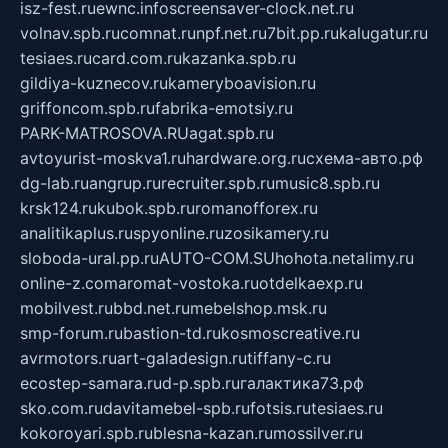
isz-fest.ru
ewnc.info
screensaver-clock.net.ru
volnav.spb.ru
comnat.ru
npf.net.ru
7bit.pp.ru
kalugatur.ru
tesiaes.ru
card.com.ru
kazanka.spb.ru
gildiya-kuznecov.ru
kameryboavision.ru
griffoncom.spb.ru
fabrika-emotsiy.ru
PARK-MATROSOVA.RU
agat.spb.ru
avtoyurist-moskva1.ru
hardware.org.ru
схема-авто.рф
dg-lab.ru
angrup.ru
recruiter.spb.ru
music8.spb.ru
krsk124.ru
kubok.spb.ru
romanofforex.ru
analitikaplus.ru
spyonline.ru
zosikamery.ru
sloboda-ural.pp.ru
AUTO-COM.SU
hohota.net
alimy.ru
online-z.com
aromat-vostoka.ru
otdelkaexp.ru
mobilvest.ru
bbd.net.ru
mebelshop.msk.ru
smp-forum.ru
bastion-td.ru
kosmoscreative.ru
avrmotors.ru
art-galadesign.ru
tiffany-c.ru
ecostep-samara.ru
d-p.spb.ru
галактика73.рф
sko.com.ru
davitamebel-spb.ru
fotsis.ru
tesiaes.ru
kokoroyari.spb.ru
blesna-kazan.ru
mossilver.ru