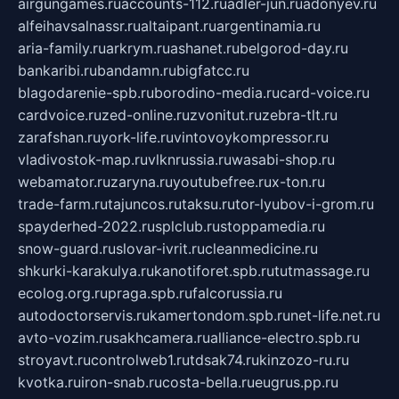
airgungames.ru
accounts-112.ru
adler-jun.ru
adonyev.ru
alfeihavsalnassr.ru
altaipant.ru
argentinamia.ru
aria-family.ru
arkrym.ru
ashanet.ru
belgorod-day.ru
bankaribi.ru
bandamn.ru
bigfatcc.ru
blagodarenie-spb.ru
borodino-media.ru
card-voice.ru
cardvoice.ru
zed-online.ru
zvonitut.ru
zebra-tlt.ru
zarafshan.ru
york-life.ru
vintovoykompressor.ru
vladivostok-map.ru
vlknrussia.ru
wasabi-shop.ru
webamator.ru
zaryna.ru
youtubefree.ru
x-ton.ru
trade-farm.ru
tajuncos.ru
taksu.ru
tor-lyubov-i-grom.ru
spayderhed-2022.ru
splclub.ru
stoppamedia.ru
snow-guard.ru
slovar-ivrit.ru
cleanmedicine.ru
shkurki-karakulya.ru
kanotiforet.spb.ru
tutmassage.ru
ecolog.org.ru
praga.spb.ru
falcorussia.ru
autodoctorservis.ru
kamertondom.spb.ru
net-life.net.ru
avto-vozim.ru
sakhcamera.ru
alliance-electro.spb.ru
stroyavt.ru
controlweb1.ru
tdsak74.ru
kinzozo-ru.ru
kvotka.ru
iron-snab.ru
costa-bella.ru
eugrus.pp.ru