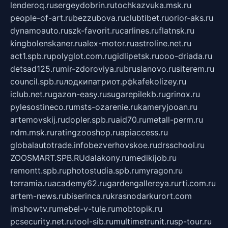
lenderoq.ru
sergeydobrin.ru
tochkazvuka.msk.ru
people-of-art.ru
bezzubova.ru
clubtibet.ru
orior-aks.ru
dynamoauto.ru
szk-favorit.ru
carlines.ru
flatnsk.ru
kingbolenskaner.ru
alex-motor.ru
astroline.net.ru
act1.spb.ru
polyglot.com.ru
gidlipetsk.ru
ooo-driada.ru
detsad125.ru
mir-zdoroviya.ru
bruslanovo.ru
siterem.ru
council.spb.ru
лодкипатриот.рф
kafekolizey.ru
iclub.net.ru
gazon-easy.ru
sugarepilekb.ru
grinox.ru
pylesostineco.ru
msts-ozarenie.ru
kameryjooan.ru
artemovskij.ru
dopler.spb.ru
aid70.ru
metall-perm.ru
ndm.msk.ru
ratingzooshop.ru
apiaccess.ru
globalautotrade.info
bezverhovskoe.ru
drsschool.ru
ZOOSMART.SPB.RU
dalakony.ru
medikijob.ru
remontt.spb.ru
photostudia.spb.ru
myragon.ru
terramia.ru
academy62.ru
gardengallereya.ru
rti.com.ru
artem-news.ru
biserinca.ru
krasnodarkurort.com
imshowtv.ru
mebel-v-tule.ru
mobtopik.ru
pcsecurity.net.ru
tool-sib.ru
multimetrunit.ru
sp-tour.ru