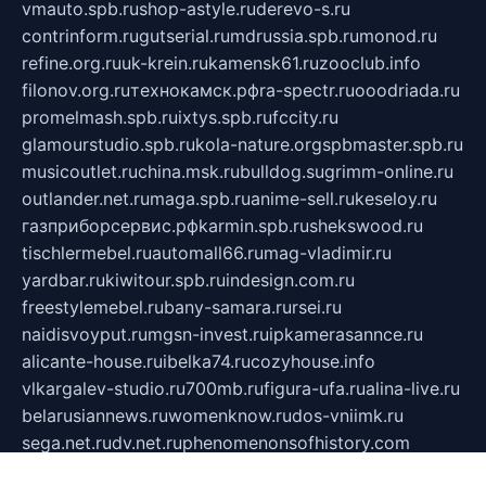
vmauto.spb.ru
shop-astyle.ru
derevo-s.ru
contrinform.ru
gutserial.ru
mdrussia.spb.ru
monod.ru
refine.org.ru
uk-krein.ru
kamensk61.ru
zooclub.info
filonov.org.ru
технокамск.рф
ra-spectr.ru
ooodriada.ru
promelmash.spb.ru
ixtys.spb.ru
fccity.ru
glamourstudio.spb.ru
kola-nature.org
spbmaster.spb.ru
musicoutlet.ru
china.msk.ru
bulldog.su
grimm-online.ru
outlander.net.ru
maga.spb.ru
anime-sell.ru
keseloy.ru
газприборсервис.рф
karmin.spb.ru
shekswood.ru
tischlermebel.ru
automall66.ru
mag-vladimir.ru
yardbar.ru
kiwitour.spb.ru
indesign.com.ru
freestylemebel.ru
bany-samara.ru
rsei.ru
naidisvoyput.ru
mgsn-invest.ru
ipkamerasannce.ru
alicante-house.ru
ibelka74.ru
cozyhouse.info
vlkargalev-studio.ru
700mb.ru
figura-ufa.ru
alina-live.ru
belarusiannews.ru
womenknow.ru
dos-vniimk.ru
sega.net.ru
dv.net.ru
phenomenonsofhistory.com
telesputnik.net.ru
wall.pp.ru
pylesosroidmi.ru