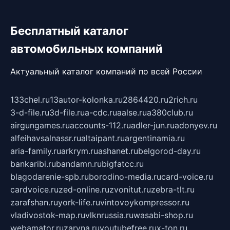
Бесплатный каталог
автомобильных компаний
Актуальный каталог компаний по всей России
133chel.ru
13autor-kolonka.ru
2864420.ru
2rich.ru
3-d-file.ru
3d-file.ru
a-cdc.ru
aalse.ru
a380club.ru
airgungames.ru
accounts-112.ru
adler-jun.ru
adonyev.ru
alfeihavsalnassr.ru
altaipant.ru
argentinamia.ru
aria-family.ru
arkrym.ru
ashanet.ru
belgorod-day.ru
bankaribi.ru
bandamn.ru
bigfatcc.ru
blagodarenie-spb.ru
borodino-media.ru
card-voice.ru
cardvoice.ru
zed-online.ru
zvonitut.ru
zebra-tlt.ru
zarafshan.ru
york-life.ru
vintovoykompressor.ru
vladivostok-map.ru
vlknrussia.ru
wasabi-shop.ru
webamator.ru
zaryna.ru
youtubefree.ru
x-ton.ru