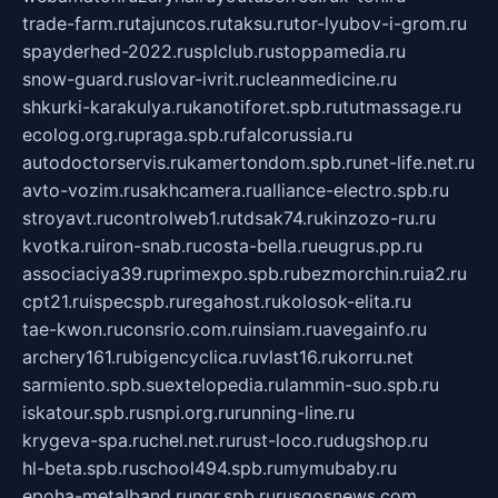
trade-farm.ru
tajuncos.ru
taksu.ru
tor-lyubov-i-grom.ru
spayderhed-2022.ru
splclub.ru
stoppamedia.ru
snow-guard.ru
slovar-ivrit.ru
cleanmedicine.ru
shkurki-karakulya.ru
kanotiforet.spb.ru
tutmassage.ru
ecolog.org.ru
praga.spb.ru
falcorussia.ru
autodoctorservis.ru
kamertondom.spb.ru
net-life.net.ru
avto-vozim.ru
sakhcamera.ru
alliance-electro.spb.ru
stroyavt.ru
controlweb1.ru
tdsak74.ru
kinzozo-ru.ru
kvotka.ru
iron-snab.ru
costa-bella.ru
eugrus.pp.ru
associaciya39.ru
primexpo.spb.ru
bezmorchin.ru
ia2.ru
cpt21.ru
ispecspb.ru
regahost.ru
kolosok-elita.ru
tae-kwon.ru
consrio.com.ru
insiam.ru
avegainfo.ru
archery161.ru
bigencyclica.ru
vlast16.ru
korru.net
sarmiento.spb.su
extelopedia.ru
lammin-suo.spb.ru
iskatour.spb.ru
snpi.org.ru
running-line.ru
krygeva-spa.ru
chel.net.ru
rust-loco.ru
dugshop.ru
hl-beta.spb.ru
school494.spb.ru
mymubaby.ru
epoha-metalband.ru
ngr.spb.ru
rusgosnews.com