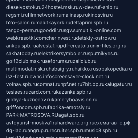
dieselvostok.ru
24hostel.msk.ru
w-dev.ru
f-ship.ru
regsmi.ru
filmnetwork.ru
malinasp.ru
kinosvin.ru
h2o-salon.ru
malutkayork.ru
deltaprim.spb.ru
tango-perm.ru
gooddir.ru
sgv.su
multiki-online.com
webkrasotki.com
cherinvest.ru
detskiy-ostrov.ru
ankou.spb.ru
alvesta1.ru
pdf-creator.ru
nix-files.org.ru
sakhatoday.ru
elektrikersymboler.ru
sputnikyes.ru
golf2club.msk.ru
aeforums.ru
zallclub.ru
multimodal.msk.ru
habaigry.ru
haikko.ru
sobakopedia.ru
isz-fest.ru
ewnc.info
screensaver-clock.net.ru
volnav.spb.ru
comnat.ru
npf.net.ru
7bit.pp.ru
kalugatur.ru
tesiaes.ru
card.com.ru
kazanka.spb.ru
gildiya-kuznecov.ru
kameryboavision.ru
griffoncom.spb.ru
fabrika-emotsiy.ru
PARK-MATROSOVA.RU
agat.spb.ru
avtoyurist-moskva1.ru
hardware.org.ru
схема-авто.рф
dg-lab.ru
angrup.ru
recruiter.spb.ru
music8.spb.ru
krsk124.ru
kubok.spb.ru
romanofforex.ru