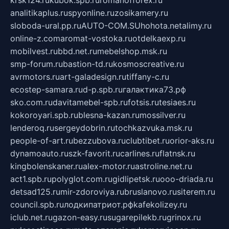
analitikaplus.ru
spyonline.ru
zosikamery.ru
sloboda-ural.pp.ru
AUTO-COM.SU
hohota.net
alimy.ru
online-z.com
aromat-vostoka.ru
otdelkaexp.ru
mobilvest.ru
bbd.net.ru
mebelshop.msk.ru
smp-forum.ru
bastion-td.ru
kosmoscreative.ru
avrmotors.ru
art-galadesign.ru
tiffany-c.ru
ecostep-samara.ru
d-p.spb.ru
галактика73.рф
sko.com.ru
davitamebel-spb.ru
fotsis.ru
tesiaes.ru
kokoroyari.spb.ru
blesna-kazan.ru
mossilver.ru
lenderoq.ru
sergeydobrin.ru
tochkazvuka.msk.ru
people-of-art.ru
bezzubova.ru
clubtibet.ru
orior-aks.ru
dynamoauto.ru
szk-favorit.ru
carlines.ru
flatnsk.ru
kingbolenskaner.ru
alex-motor.ru
astroline.net.ru
act1.spb.ru
polyglot.com.ru
gidlipetsk.ru
ooo-driada.ru
detsad125.ru
mir-zdoroviya.ru
bruslanovo.ru
siterem.ru
council.spb.ru
лодкипатриот.рф
kafekolizey.ru
iclub.net.ru
gazon-easy.ru
sugarepilekb.ru
grinox.ru