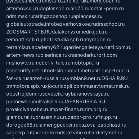
pylesostineco.ru
msts-ozarenie.ru
kameryjooan.ru
artemovskij.ru
dopler.spb.ru
aid70.ru
metall-perm.ru
ndm.msk.ru
ratingzooshop.ru
apiaccess.ru
globalautotrade.info
bezverhovskoe.ru
drsschool.ru
ZOOSMART.SPB.RU
dalakony.ru
medikijob.ru
remontt.spb.ru
photostudia.spb.ru
myragon.ru
terramia.ru
academy62.ru
gardengallereya.ru
rti.com.ru
artem-news.ru
biserinca.ru
krasnodarkurort.com
imshowtv.ru
mebel-v-tule.ru
mobtopik.ru
pcsecurity.net.ru
tool-sib.ru
multimetrunit.ru
sp-tour.ru
fan-cs.ru
santeh-russia.ru
symbian9.net.ru
DSHAIR.RU
tmmotors.spb.ru
xjocuricopii.com
musavtomat.msk.ru
obustrojdom.ru
sovetcik.ru
ybaranovskaya.ru
ppknews.ru
cult-alshei.ru
JAPANRUSSIA.RU
proekciyamebel.ru
imper-finans.ru
rim.org.ru
glamourai.ru
brassminus.ru
zabor-pro.ru
ftn.pp.ru
dorogoe58.ru
laimengpacker.ru
kuzova-zapchasti.ru
sageerp.ru
taxodrom.ru
dsrazvitie.ru
hardcity.net.ru