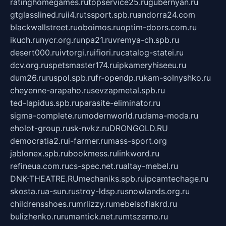
ratinghomegames.ru
topservice25.ru
gubernyan.ru
gtglasslined.ru
ii4.ru
tssport.spb.ru
andorra24.com
blackwallstreet.ru
oboimos.ru
optim-doors.com.ru
ikuch.ru
nycr.org.ru
npa21.ru
vremya-ch.spb.ru
desert000.ru
ivtorgi.ru
ifiori.ru
catalog-statei.ru
dcv.org.ru
spetsmaster174.ru
ipkameryhiseeu.ru
dum26.ru
ruspol.spb.ru
fr-opendp.ru
kam-solnyshko.ru
cheyenne-arapaho.ru
sevzapmetal.spb.ru
ted-lapidus.spb.ru
parasite-eliminator.ru
sigma-complete.ru
modernworld.ru
dama-moda.ru
eholot-group.ru
sk-nvkz.ru
DRONGOLD.RU
democratia2.ru
i-farmer.ru
mass-sport.org
jablonex.spb.ru
bookmess.ru
linkword.ru
refineua.com.ru
cs-spec.net.ru
altay-mebel.ru
DNK-THEATRE.RU
mechaniks.spb.ru
ipcamtechage.ru
skosta.ru
a-sun.ru
stroy-ldsp.ru
snowlands.org.ru
childrensshoes.ru
mrlizzy.ru
mebelsofiakrd.ru
bulizhenko.ru
rumantick.net.ru
mtszerno.ru