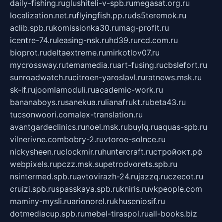
daily-fishing.ru
glushiteli-v-spb.ru
megasat.org.ru
localization.net.ru
flyingfish.pp.ru
ds5teremok.ru
aclib.spb.ru
komissionka30.ru
mag-profit.ru
icentre-74.ru
leasing-nsk.ru
hd39.ru
rcd.com.ru
bioprot.ru
deltaextreme.ru
mirkotlov07.ru
mycrossway.ru
temamedia.ru
art-fusing.ru
cbslefort.ru
sunroadwatch.ru
citroen-yaroslavl.ru
ratnews.msk.ru
sk-if.ru
joomlamoduli.ru
academic-work.ru
bananaboys.ru
sanekua.ru
lianafrukt.ru
beta43.ru
tucsonwoori.com
alex-translation.ru
avantgardeclinics.ru
noel.msk.ru
buylq.ru
aquas-spb.ru
vilnerivne.com
bobry-2.ru
vtoroe-solnce.ru
nickysheen.ru
clockmir.ru
huntercraft.ru
стройокт.рф
webpixels.ru
pczz.msk.su
petrodvorets.spb.ru
nsintermed.spb.ru
avtovirazh-24.ru
jazzq.ru
czecot.ru
cruizi.spb.ru
spasskaya.spb.ru
kniris.ru
vkpeople.com
maminy-mysli.ru
arionorel.ru
khuseniosif.ru
dotmediacup.spb.ru
mebel-tiraspol.ru
all-books.biz