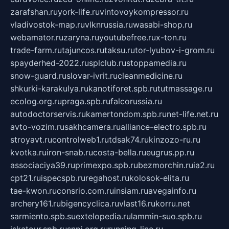
zarafshan.ru
york-life.ru
vintovoykompressor.ru
vladivostok-map.ru
vlknrussia.ru
wasabi-shop.ru
webamator.ru
zaryna.ru
youtubefree.ru
x-ton.ru
trade-farm.ru
tajuncos.ru
taksu.ru
tor-lyubov-i-grom.ru
spayderhed-2022.ru
splclub.ru
stoppamedia.ru
snow-guard.ru
slovar-ivrit.ru
cleanmedicine.ru
shkurki-karakulya.ru
kanotiforet.spb.ru
tutmassage.ru
ecolog.org.ru
praga.spb.ru
falcorussia.ru
autodoctorservis.ru
kamertondom.spb.ru
net-life.net.ru
avto-vozim.ru
sakhcamera.ru
alliance-electro.spb.ru
stroyavt.ru
controlweb1.ru
tdsak74.ru
kinzozo-ru.ru
kvotka.ru
iron-snab.ru
costa-bella.ru
eugrus.pp.ru
associaciya39.ru
primexpo.spb.ru
bezmorchin.ru
ia2.ru
cpt21.ru
ispecspb.ru
regahost.ru
kolosok-elita.ru
tae-kwon.ru
consrio.com.ru
insiam.ru
avegainfo.ru
archery161.ru
bigencyclica.ru
vlast16.ru
korru.net
sarmiento.spb.su
extelopedia.ru
lammin-suo.spb.ru
iskatour.spb.ru
snpi.org.ru
running-line.ru