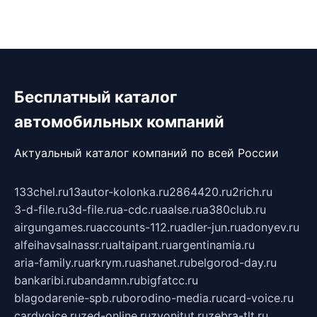
Бесплатный каталог
автомобильных компаний
Актуальный каталог компаний по всей России
133chel.ru
13autor-kolonka.ru
2864420.ru
2rich.ru
3-d-file.ru
3d-file.ru
a-cdc.ru
aalse.ru
a380club.ru
airgungames.ru
accounts-112.ru
adler-jun.ru
adonyev.ru
alfeihavsalnassr.ru
altaipant.ru
argentinamia.ru
aria-family.ru
arkrym.ru
ashanet.ru
belgorod-day.ru
bankaribi.ru
bandamn.ru
bigfatcc.ru
blagodarenie-spb.ru
borodino-media.ru
card-voice.ru
cardvoice.ru
zed-online.ru
zvonitut.ru
zebra-tlt.ru