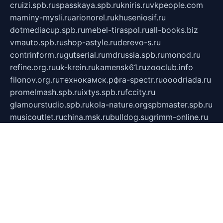
cruizi.spb.ru
spasskaya.spb.ru
kniris.ru
vkpeople.com
maminy-mysli.ru
arionorel.ru
khuseniosif.ru
dotmediacup.spb.ru
mebel-tiraspol.ru
all-books.biz
vmauto.spb.ru
shop-astyle.ru
derevo-s.ru
contrinform.ru
gutserial.ru
mdrussia.spb.ru
monod.ru
refine.org.ru
uk-krein.ru
kamensk61.ru
zooclub.info
filonov.org.ru
технокамск.рф
ra-spectr.ru
ooodriada.ru
promelmash.spb.ru
ixtys.spb.ru
fccity.ru
glamourstudio.spb.ru
kola-nature.org
spbmaster.spb.ru
musicoutlet.ru
china.msk.ru
bulldog.su
grimm-online.ru
outlander.net.ru
maga.spb.ru
anime-sell.ru
keseloy.ru
газприборсервис.рф
karmin.spb.ru
shekswood.ru
tischlermebel.ru
automall66.ru
mag-vladimir.ru
yardbar.ru
kiwitour.spb.ru
indesign.com.ru
freestylemebel.ru
bany-samara.ru
rsei.ru
naidisvoyput.ru
mgsn-invest.ru
ipkamerasannce.ru
alicante-house.ru
ibelka74.ru
cozyhouse.info
vlkargalev-studio.ru
700mb.ru
figura-ufa.ru
alina-live.ru