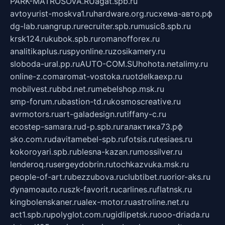
PARK-MATROSOVA.RU
agat.spb.ru
avtoyurist-moskva1.ru
hardware.org.ru
схема-авто.рф
dg-lab.ru
angrup.ru
recruiter.spb.ru
music8.spb.ru
krsk124.ru
kubok.spb.ru
romanofforex.ru
analitikaplus.ru
spyonline.ru
zosikamery.ru
sloboda-ural.pp.ru
AUTO-COM.SU
hohota.net
alimy.ru
online-z.com
aromat-vostoka.ru
otdelkaexp.ru
mobilvest.ru
bbd.net.ru
mebelshop.msk.ru
smp-forum.ru
bastion-td.ru
kosmoscreative.ru
avrmotors.ru
art-galadesign.ru
tiffany-c.ru
ecostep-samara.ru
d-p.spb.ru
галактика73.рф
sko.com.ru
davitamebel-spb.ru
fotsis.ru
tesiaes.ru
kokoroyari.spb.ru
blesna-kazan.ru
mossilver.ru
lenderoq.ru
sergeydobrin.ru
tochkazvuka.msk.ru
people-of-art.ru
bezzubova.ru
clubtibet.ru
orior-aks.ru
dynamoauto.ru
szk-favorit.ru
carlines.ru
flatnsk.ru
kingbolenskaner.ru
alex-motor.ru
astroline.net.ru
act1.spb.ru
polyglot.com.ru
gidlipetsk.ru
ooo-driada.ru