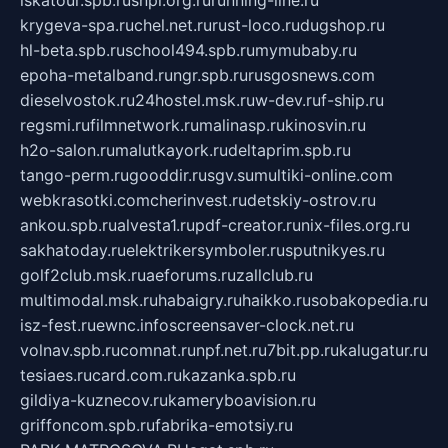
krygeva-spa.ru
chel.net.ru
rust-loco.ru
dugshop.ru
hl-beta.spb.ru
school494.spb.ru
mymubaby.ru
epoha-metalband.ru
ngr.spb.ru
rusgosnews.com
dieselvostok.ru
24hostel.msk.ru
w-dev.ru
f-ship.ru
regsmi.ru
filmnetwork.ru
malinasp.ru
kinosvin.ru
h2o-salon.ru
malutkayork.ru
deltaprim.spb.ru
tango-perm.ru
gooddir.ru
sgv.su
multiki-online.com
webkrasotki.com
cherinvest.ru
detskiy-ostrov.ru
ankou.spb.ru
alvesta1.ru
pdf-creator.ru
nix-files.org.ru
sakhatoday.ru
elektrikersymboler.ru
sputnikyes.ru
golf2club.msk.ru
aeforums.ru
zallclub.ru
multimodal.msk.ru
habaigry.ru
haikko.ru
sobakopedia.ru
isz-fest.ru
ewnc.info
screensaver-clock.net.ru
volnav.spb.ru
comnat.ru
npf.net.ru
7bit.pp.ru
kalugatur.ru
tesiaes.ru
card.com.ru
kazanka.spb.ru
gildiya-kuznecov.ru
kameryboavision.ru
griffoncom.spb.ru
fabrika-emotsiy.ru