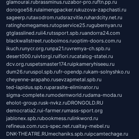
glamourai.ru
brassminus.ru
zabor-pro.ru
ftn.pp.ru
dorogoe58.ru
laimengpacker.ru
kuzova-zapchasti.ru
sageerp.ru
taxodrom.ru
dsrazvitie.ru
hardcity.net.ru
ratinghomegames.ru
topservice25.ru
gubernyan.ru
gtglasslined.ru
ii4.ru
tssport.spb.ru
andorra24.com
blackwallstreet.ru
oboimos.ru
optim-doors.com.ru
ikuch.ru
nycr.org.ru
npa21.ru
vremya-ch.spb.ru
desert000.ru
ivtorgi.ru
ifiori.ru
catalog-statei.ru
dcv.org.ru
spetsmaster174.ru
ipkameryhiseeu.ru
dum26.ru
ruspol.spb.ru
fr-opendp.ru
kam-solnyshko.ru
cheyenne-arapaho.ru
sevzapmetal.spb.ru
ted-lapidus.spb.ru
parasite-eliminator.ru
sigma-complete.ru
modernworld.ru
dama-moda.ru
eholot-group.ru
sk-nvkz.ru
DRONGOLD.RU
democratia2.ru
i-farmer.ru
mass-sport.org
jablonex.spb.ru
bookmess.ru
linkword.ru
refineua.com.ru
cs-spec.net.ru
altay-mebel.ru
DNK-THEATRE.RU
mechaniks.spb.ru
ipcamtechage.ru