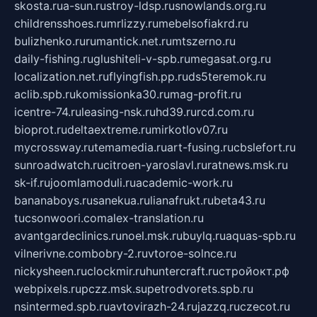
skosta.ru
a-sun.ru
stroy-ldsp.ru
snowlands.org.ru
childrensshoes.ru
mrlizzy.ru
mebelsofiakrd.ru
bulizhenko.ru
rumantick.net.ru
mtszerno.ru
daily-fishing.ru
glushiteli-v-spb.ru
megasat.org.ru
localization.net.ru
flyingfish.pp.ru
ds5teremok.ru
aclib.spb.ru
komissionka30.ru
mag-profit.ru
icentre-74.ru
leasing-nsk.ru
hd39.ru
rcd.com.ru
bioprot.ru
deltaextreme.ru
mirkotlov07.ru
mycrossway.ru
temamedia.ru
art-fusing.ru
cbslefort.ru
sunroadwatch.ru
citroen-yaroslavl.ru
ratnews.msk.ru
sk-if.ru
joomlamoduli.ru
academic-work.ru
bananaboys.ru
sanekua.ru
lianafrukt.ru
beta43.ru
tucsonwoori.com
alex-translation.ru
avantgardeclinics.ru
noel.msk.ru
buylq.ru
aquas-spb.ru
vilnerivne.com
bobry-2.ru
vtoroe-solnce.ru
nickysheen.ru
clockmir.ru
huntercraft.ru
стройокт.рф
webpixels.ru
pczz.msk.su
petrodvorets.spb.ru
nsintermed.spb.ru
avtovirazh-24.ru
jazzq.ru
czecot.ru