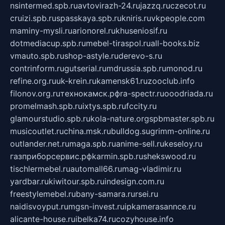
nsintermed.spb.ru
avtovirazh-24.ru
jazzq.ru
czecot.ru
cruizi.spb.ru
spasskaya.spb.ru
kniris.ru
vkpeople.com
maminy-mysli.ru
arionorel.ru
khuseniosif.ru
dotmediacup.spb.ru
mebel-tiraspol.ru
all-books.biz
vmauto.spb.ru
shop-astyle.ru
derevo-s.ru
contrinform.ru
gutserial.ru
mdrussia.spb.ru
monod.ru
refine.org.ru
uk-krein.ru
kamensk61.ru
zooclub.info
filonov.org.ru
технокамск.рф
ra-spectr.ru
ooodriada.ru
promelmash.spb.ru
ixtys.spb.ru
fccity.ru
glamourstudio.spb.ru
kola-nature.org
spbmaster.spb.ru
musicoutlet.ru
china.msk.ru
bulldog.su
grimm-online.ru
outlander.net.ru
maga.spb.ru
anime-sell.ru
keseloy.ru
газприборсервис.рф
karmin.spb.ru
shekswood.ru
tischlermebel.ru
automall66.ru
mag-vladimir.ru
yardbar.ru
kiwitour.spb.ru
indesign.com.ru
freestylemebel.ru
bany-samara.ru
rsei.ru
naidisvoyput.ru
mgsn-invest.ru
ipkamerasannce.ru
alicante-house.ru
ibelka74.ru
cozyhouse.info