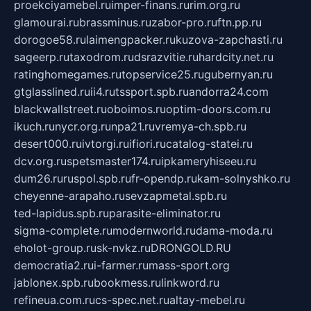
proekciyamebel.ru
imper-finans.ru
rim.org.ru
glamourai.ru
brassminus.ru
zabor-pro.ru
ftn.pp.ru
dorogoe58.ru
laimengpacker.ru
kuzova-zapchasti.ru
sageerp.ru
taxodrom.ru
dsrazvitie.ru
hardcity.net.ru
ratinghomegames.ru
topservice25.ru
gubernyan.ru
gtglasslined.ru
ii4.ru
tssport.spb.ru
andorra24.com
blackwallstreet.ru
oboimos.ru
optim-doors.com.ru
ikuch.ru
nycr.org.ru
npa21.ru
vremya-ch.spb.ru
desert000.ru
ivtorgi.ru
ifiori.ru
catalog-statei.ru
dcv.org.ru
spetsmaster174.ru
ipkameryhiseeu.ru
dum26.ru
ruspol.spb.ru
fr-opendp.ru
kam-solnyshko.ru
cheyenne-arapaho.ru
sevzapmetal.spb.ru
ted-lapidus.spb.ru
parasite-eliminator.ru
sigma-complete.ru
modernworld.ru
dama-moda.ru
eholot-group.ru
sk-nvkz.ru
DRONGOLD.RU
democratia2.ru
i-farmer.ru
mass-sport.org
jablonex.spb.ru
bookmess.ru
linkword.ru
refineua.com.ru
cs-spec.net.ru
altay-mebel.ru