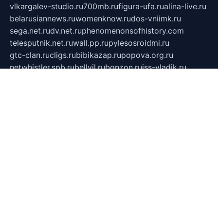
vlkargalev-studio.ru
700mb.ru
figura-ufa.ru
alina-live.ru
belarusiannews.ru
womenknow.ru
dos-vniimk.ru
sega.net.ru
dv.net.ru
phenomenonsofhistory.com
telesputnik.net.ru
wall.pp.ru
pylesosroidmi.ru
gtc-clan.ru
cligs.ru
bibikazap.ru
popova.org.ru
netwhistler.spb.ru
bellvil.ru
bonzon.ru
iss-vladik.ru
defiparis.net.ru
las-gryzas.ru
amku.ru
electednews.spb.ru
feather.org.ru
spar72.ru
tankiigri.ru
dominus.com.ru
ibtree.ru
sanykool.pp.ru
unixlib.org.ru
menatep.spb.ru
gartenterrassen.ru
printeka.ru
skvozilka.com.ru
parkovka-pub.ru
lovemobi.ru
art-ru.ru
emulatorz.com.ru
alucomp.com.ru
tatforum.com.ru
alternativa-profi.ru
dermakler.ru
artsurvey.ru
aredir.ru
khimspas.ru
centr-maxi.ru
2018r.ru
bort-stomer-defort.ru
professional2.ru
gibsons.ru
artselena.ru
art-pilot.ru
ingredient.spb.ru
npfpolimer.spb.ru
argentum.spb.ru
hom-edu.ru
af-num.ru
cashadvanceamericasev.org
trexp.spb.ru