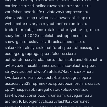
cardvoice.ru
zed-online.ru
zvonitut.ru
zebra-tlt.ru
zarafshan.ru
york-life.ru
vintovoykompressor.ru
vladivostok-map.ru
vlknrussia.ru
wasabi-shop.ru
webamator.ru
zaryna.ru
youtubefree.ru
x-ton.ru
trade-farm.ru
tajuncos.ru
taksu.ru
tor-lyubov-i-grom.ru
spayderhed-2022.ru
splclub.ru
stoppamedia.ru
snow-guard.ru
slovar-ivrit.ru
cleanmedicine.ru
shkurki-karakulya.ru
kanotiforet.spb.ru
tutmassage.ru
ecolog.org.ru
praga.spb.ru
falcorussia.ru
autodoctorservis.ru
kamertondom.spb.ru
net-life.net.ru
avto-vozim.ru
sakhcamera.ru
alliance-electro.spb.ru
stroyavt.ru
controlweb1.ru
tdsak74.ru
kinzozo-ru.ru
kvotka.ru
iron-snab.ru
costa-bella.ru
eugrus.pp.ru
associaciya39.ru
primexpo.spb.ru
bezmorchin.ru
ia2.ru
cpt21.ru
ispecspb.ru
regahost.ru
kolosok-elita.ru
tae-kwon.ru
consrio.com.ru
insiam.ru
avegainfo.ru
archery161.ru
bigencyclica.ru
vlast16.ru
korru.net