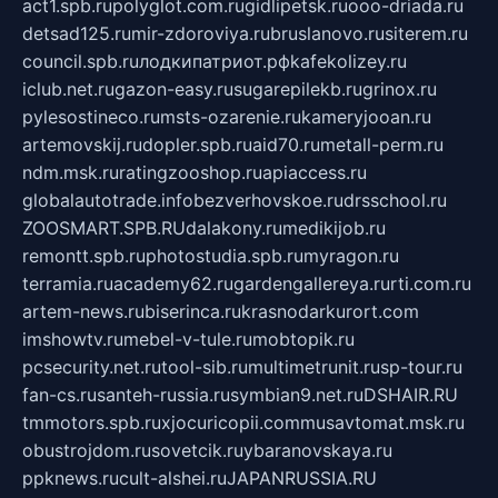
act1.spb.ru
polyglot.com.ru
gidlipetsk.ru
ooo-driada.ru
detsad125.ru
mir-zdoroviya.ru
bruslanovo.ru
siterem.ru
council.spb.ru
лодкипатриот.рф
kafekolizey.ru
iclub.net.ru
gazon-easy.ru
sugarepilekb.ru
grinox.ru
pylesostineco.ru
msts-ozarenie.ru
kameryjooan.ru
artemovskij.ru
dopler.spb.ru
aid70.ru
metall-perm.ru
ndm.msk.ru
ratingzooshop.ru
apiaccess.ru
globalautotrade.info
bezverhovskoe.ru
drsschool.ru
ZOOSMART.SPB.RU
dalakony.ru
medikijob.ru
remontt.spb.ru
photostudia.spb.ru
myragon.ru
terramia.ru
academy62.ru
gardengallereya.ru
rti.com.ru
artem-news.ru
biserinca.ru
krasnodarkurort.com
imshowtv.ru
mebel-v-tule.ru
mobtopik.ru
pcsecurity.net.ru
tool-sib.ru
multimetrunit.ru
sp-tour.ru
fan-cs.ru
santeh-russia.ru
symbian9.net.ru
DSHAIR.RU
tmmotors.spb.ru
xjocuricopii.com
musavtomat.msk.ru
obustrojdom.ru
sovetcik.ru
ybaranovskaya.ru
ppknews.ru
cult-alshei.ru
JAPANRUSSIA.RU