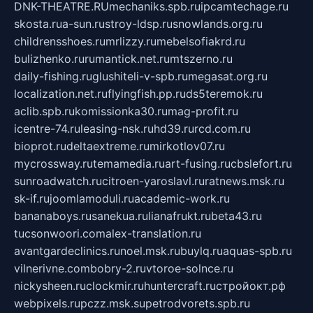
DNK-THEATRE.RU
mechaniks.spb.ru
ipcamtechage.ru
skosta.ru
a-sun.ru
stroy-ldsp.ru
snowlands.org.ru
childrensshoes.ru
mrlizzy.ru
mebelsofiakrd.ru
bulizhenko.ru
rumantick.net.ru
mtszerno.ru
daily-fishing.ru
glushiteli-v-spb.ru
megasat.org.ru
localization.net.ru
flyingfish.pp.ru
ds5teremok.ru
aclib.spb.ru
komissionka30.ru
mag-profit.ru
icentre-74.ru
leasing-nsk.ru
hd39.ru
rcd.com.ru
bioprot.ru
deltaextreme.ru
mirkotlov07.ru
mycrossway.ru
temamedia.ru
art-fusing.ru
cbslefort.ru
sunroadwatch.ru
citroen-yaroslavl.ru
ratnews.msk.ru
sk-if.ru
joomlamoduli.ru
academic-work.ru
bananaboys.ru
sanekua.ru
lianafrukt.ru
beta43.ru
tucsonwoori.com
alex-translation.ru
avantgardeclinics.ru
noel.msk.ru
buylq.ru
aquas-spb.ru
vilnerivne.com
bobry-2.ru
vtoroe-solnce.ru
nickysheen.ru
clockmir.ru
huntercraft.ru
стройокт.рф
webpixels.ru
pczz.msk.su
petrodvorets.spb.ru