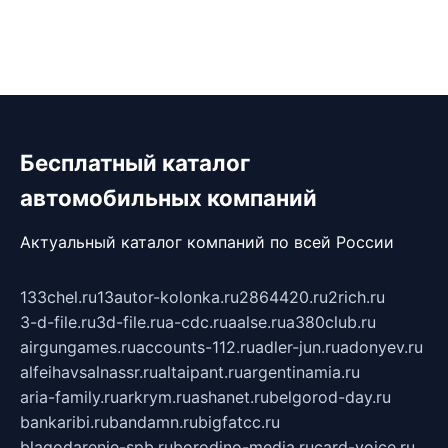
Бесплатный каталог
автомобильных компаний
Актуальный каталог компаний по всей России
133chel.ru
13autor-kolonka.ru
2864420.ru
2rich.ru
3-d-file.ru
3d-file.ru
a-cdc.ru
aalse.ru
a380club.ru
airgungames.ru
accounts-112.ru
adler-jun.ru
adonyev.ru
alfeihavsalnassr.ru
altaipant.ru
argentinamia.ru
aria-family.ru
arkrym.ru
ashanet.ru
belgorod-day.ru
bankaribi.ru
bandamn.ru
bigfatcc.ru
blagodarenie-spb.ru
borodino-media.ru
card-voice.ru