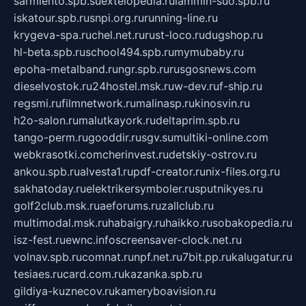
sarmiento.spb.su
extelopedia.ru
lammin-suo.spb.ru
iskatour.spb.ru
snpi.org.ru
running-line.ru
krygeva-spa.ru
chel.net.ru
rust-loco.ru
dugshop.ru
hl-beta.spb.ru
school494.spb.ru
mymubaby.ru
epoha-metalband.ru
ngr.spb.ru
rusgosnews.com
dieselvostok.ru
24hostel.msk.ru
w-dev.ru
f-ship.ru
regsmi.ru
filmnetwork.ru
malinasp.ru
kinosvin.ru
h2o-salon.ru
malutkayork.ru
deltaprim.spb.ru
tango-perm.ru
gooddir.ru
sgv.su
multiki-online.com
webkrasotki.com
cherinvest.ru
detskiy-ostrov.ru
ankou.spb.ru
alvesta1.ru
pdf-creator.ru
nix-files.org.ru
sakhatoday.ru
elektrikersymboler.ru
sputnikyes.ru
golf2club.msk.ru
aeforums.ru
zallclub.ru
multimodal.msk.ru
habaigry.ru
haikko.ru
sobakopedia.ru
isz-fest.ru
ewnc.info
screensaver-clock.net.ru
volnav.spb.ru
comnat.ru
npf.net.ru
7bit.pp.ru
kalugatur.ru
tesiaes.ru
card.com.ru
kazanka.spb.ru
gildiya-kuznecov.ru
kameryboavision.ru