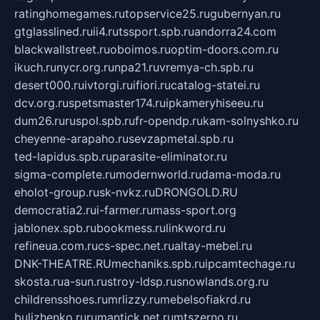
ratinghomegames.ru
topservice25.ru
gubernyan.ru
gtglasslined.ru
ii4.ru
tssport.spb.ru
andorra24.com
blackwallstreet.ru
oboimos.ru
optim-doors.com.ru
ikuch.ru
nycr.org.ru
npa21.ru
vremya-ch.spb.ru
desert000.ru
ivtorgi.ru
ifiori.ru
catalog-statei.ru
dcv.org.ru
spetsmaster174.ru
ipkameryhiseeu.ru
dum26.ru
ruspol.spb.ru
fr-opendp.ru
kam-solnyshko.ru
cheyenne-arapaho.ru
sevzapmetal.spb.ru
ted-lapidus.spb.ru
parasite-eliminator.ru
sigma-complete.ru
modernworld.ru
dama-moda.ru
eholot-group.ru
sk-nvkz.ru
DRONGOLD.RU
democratia2.ru
i-farmer.ru
mass-sport.org
jablonex.spb.ru
bookmess.ru
linkword.ru
refineua.com.ru
cs-spec.net.ru
altay-mebel.ru
DNK-THEATRE.RU
mechaniks.spb.ru
ipcamtechage.ru
skosta.ru
a-sun.ru
stroy-ldsp.ru
snowlands.org.ru
childrensshoes.ru
mrlizzy.ru
mebelsofiakrd.ru
bulizhenko.ru
rumantick.net.ru
mtszerno.ru