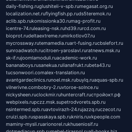
daily-fishing.ru
glushiteli-v-spb.ru
megasat.org.ru
localization.net.ru
flyingfish.pp.ru
ds5teremok.ru
aclib.spb.ru
komissionka30.ru
mag-profit.ru
icentre-74.ru
leasing-nsk.ru
hd39.ru
rcd.com.ru
bioprot.ru
deltaextreme.ru
mirkotlov07.ru
mycrossway.ru
temamedia.ru
art-fusing.ru
cbslefort.ru
sunroadwatch.ru
citroen-yaroslavl.ru
ratnews.msk.ru
sk-if.ru
joomlamoduli.ru
academic-work.ru
bananaboys.ru
sanekua.ru
lianafrukt.ru
beta43.ru
tucsonwoori.com
alex-translation.ru
avantgardeclinics.ru
noel.msk.ru
buylq.ru
aquas-spb.ru
vilnerivne.com
bobry-2.ru
vtoroe-solnce.ru
nickysheen.ru
clockmir.ru
huntercraft.ru
стройокт.рф
webpixels.ru
pczz.msk.su
petrodvorets.spb.ru
nsintermed.spb.ru
avtovirazh-24.ru
jazzq.ru
czecot.ru
cruizi.spb.ru
spasskaya.spb.ru
kniris.ru
vkpeople.com
maminy-mysli.ru
arionorel.ru
khuseniosif.ru
dotmediacup.spb.ru
mebel-tiraspol.ru
all-books.biz