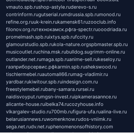
vmauto.spb.ru
shop-astyle.ru
derevo-s.ru
contrinform.ru
gutserial.ru
mdrussia.spb.ru
monod.ru
refine.org.ru
uk-krein.ru
kamensk61.ru
zooclub.info
filonov.org.ru
технокамск.рф
ra-spectr.ru
ooodriada.ru
promelmash.spb.ru
ixtys.spb.ru
fccity.ru
glamourstudio.spb.ru
kola-nature.org
spbmaster.spb.ru
musicoutlet.ru
china.msk.ru
bulldog.su
grimm-online.ru
outlander.net.ru
maga.spb.ru
anime-sell.ru
keseloy.ru
газприборсервис.рф
karmin.spb.ru
shekswood.ru
tischlermebel.ru
automall66.ru
mag-vladimir.ru
yardbar.ru
kiwitour.spb.ru
indesign.com.ru
freestylemebel.ru
bany-samara.ru
rsei.ru
naidisvoyput.ru
mgsn-invest.ru
ipkamerasannce.ru
alicante-house.ru
ibelka74.ru
cozyhouse.info
vlkargalev-studio.ru
700mb.ru
figura-ufa.ru
alina-live.ru
belarusiannews.ru
womenknow.ru
dos-vniimk.ru
sega.net.ru
dv.net.ru
phenomenonsofhistory.com