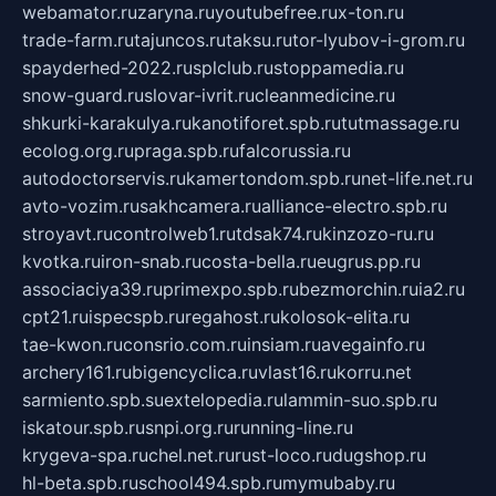
webamator.ru
zaryna.ru
youtubefree.ru
x-ton.ru
trade-farm.ru
tajuncos.ru
taksu.ru
tor-lyubov-i-grom.ru
spayderhed-2022.ru
splclub.ru
stoppamedia.ru
snow-guard.ru
slovar-ivrit.ru
cleanmedicine.ru
shkurki-karakulya.ru
kanotiforet.spb.ru
tutmassage.ru
ecolog.org.ru
praga.spb.ru
falcorussia.ru
autodoctorservis.ru
kamertondom.spb.ru
net-life.net.ru
avto-vozim.ru
sakhcamera.ru
alliance-electro.spb.ru
stroyavt.ru
controlweb1.ru
tdsak74.ru
kinzozo-ru.ru
kvotka.ru
iron-snab.ru
costa-bella.ru
eugrus.pp.ru
associaciya39.ru
primexpo.spb.ru
bezmorchin.ru
ia2.ru
cpt21.ru
ispecspb.ru
regahost.ru
kolosok-elita.ru
tae-kwon.ru
consrio.com.ru
insiam.ru
avegainfo.ru
archery161.ru
bigencyclica.ru
vlast16.ru
korru.net
sarmiento.spb.su
extelopedia.ru
lammin-suo.spb.ru
iskatour.spb.ru
snpi.org.ru
running-line.ru
krygeva-spa.ru
chel.net.ru
rust-loco.ru
dugshop.ru
hl-beta.spb.ru
school494.spb.ru
mymubaby.ru