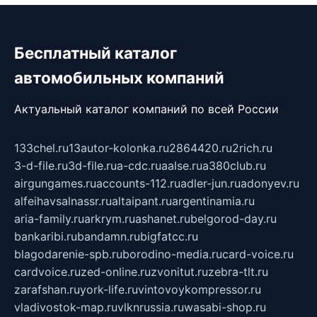
Бесплатный каталог
автомобильных компаний
Актуальный каталог компаний по всей России
133chel.ru
13autor-kolonka.ru
2864420.ru
2rich.ru
3-d-file.ru
3d-file.ru
a-cdc.ru
aalse.ru
a380club.ru
airgungames.ru
accounts-112.ru
adler-jun.ru
adonyev.ru
alfeihavsalnassr.ru
altaipant.ru
argentinamia.ru
aria-family.ru
arkrym.ru
ashanet.ru
belgorod-day.ru
bankaribi.ru
bandamn.ru
bigfatcc.ru
blagodarenie-spb.ru
borodino-media.ru
card-voice.ru
cardvoice.ru
zed-online.ru
zvonitut.ru
zebra-tlt.ru
zarafshan.ru
york-life.ru
vintovoykompressor.ru
vladivostok-map.ru
vlknrussia.ru
wasabi-shop.ru