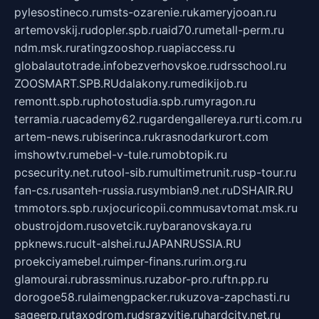
pylesostineco.ru
msts-ozarenie.ru
kameryjooan.ru
artemovskij.ru
dopler.spb.ru
aid70.ru
metall-perm.ru
ndm.msk.ru
ratingzooshop.ru
apiaccess.ru
globalautotrade.info
bezverhovskoe.ru
drsschool.ru
ZOOSMART.SPB.RU
dalakony.ru
medikijob.ru
remontt.spb.ru
photostudia.spb.ru
myragon.ru
terramia.ru
academy62.ru
gardengallereya.ru
rti.com.ru
artem-news.ru
biserinca.ru
krasnodarkurort.com
imshowtv.ru
mebel-v-tule.ru
mobtopik.ru
pcsecurity.net.ru
tool-sib.ru
multimetrunit.ru
sp-tour.ru
fan-cs.ru
santeh-russia.ru
symbian9.net.ru
DSHAIR.RU
tmmotors.spb.ru
xjocuricopii.com
musavtomat.msk.ru
obustrojdom.ru
sovetcik.ru
ybaranovskaya.ru
ppknews.ru
cult-alshei.ru
JAPANRUSSIA.RU
proekciyamebel.ru
imper-finans.ru
rim.org.ru
glamourai.ru
brassminus.ru
zabor-pro.ru
ftn.pp.ru
dorogoe58.ru
laimengpacker.ru
kuzova-zapchasti.ru
sageerp.ru
taxodrom.ru
dsrazvitie.ru
hardcity.net.ru