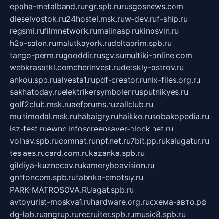
epoha-metalband.ru
ngr.spb.ru
rusgosnews.com
dieselvostok.ru
24hostel.msk.ru
w-dev.ru
f-ship.ru
regsmi.ru
filmnetwork.ru
malinasp.ru
kinosvin.ru
h2o-salon.ru
malutkayork.ru
deltaprim.spb.ru
tango-perm.ru
gooddir.ru
sgv.su
multiki-online.com
webkrasotki.com
cherinvest.ru
detskiy-ostrov.ru
ankou.spb.ru
alvesta1.ru
pdf-creator.ru
nix-files.org.ru
sakhatoday.ru
elektrikersymboler.ru
sputnikyes.ru
golf2club.msk.ru
aeforums.ru
zallclub.ru
multimodal.msk.ru
habaigry.ru
haikko.ru
sobakopedia.ru
isz-fest.ru
ewnc.info
screensaver-clock.net.ru
volnav.spb.ru
comnat.ru
npf.net.ru
7bit.pp.ru
kalugatur.ru
tesiaes.ru
card.com.ru
kazanka.spb.ru
gildiya-kuznecov.ru
kameryboavision.ru
griffoncom.spb.ru
fabrika-emotsiy.ru
PARK-MATROSOVA.RU
agat.spb.ru
avtoyurist-moskva1.ru
hardware.org.ru
схема-авто.рф
dg-lab.ru
angrup.ru
recruiter.spb.ru
music8.spb.ru