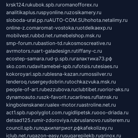
krsk124.ru
kubok.spb.ru
romanofforex.ru
analitikaplus.ru
spyonline.ru
zosikamery.ru
sloboda-ural.pp.ru
AUTO-COM.SU
hohota.net
alimy.ru
online-z.com
aromat-vostoka.ru
otdelkaexp.ru
mobilvest.ru
bbd.net.ru
mebelshop.msk.ru
smp-forum.ru
bastion-td.ru
kosmoscreative.ru
avrmotors.ru
art-galadesign.ru
tiffany-c.ru
ecostep-samara.ru
d-p.spb.ru
галактика73.рф
sko.com.ru
davitamebel-spb.ru
fotsis.ru
tesiaes.ru
kokoroyari.spb.ru
blesna-kazan.ru
mossilver.ru
lenderoq.ru
sergeydobrin.ru
tochkazvuka.msk.ru
people-of-art.ru
bezzubova.ru
clubtibet.ru
orior-aks.ru
dynamoauto.ru
szk-favorit.ru
carlines.ru
flatnsk.ru
kingbolenskaner.ru
alex-motor.ru
astroline.net.ru
act1.spb.ru
polyglot.com.ru
gidlipetsk.ru
ooo-driada.ru
detsad125.ru
mir-zdoroviya.ru
bruslanovo.ru
siterem.ru
council.spb.ru
лодкипатриот.рф
kafekolizey.ru
iclub.net.ru
gazon-easy.ru
sugarepilekb.ru
grinox.ru