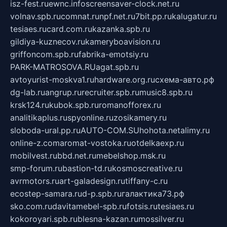
isz-fest.ru
ewnc.info
screensaver-clock.net.ru
volnav.spb.ru
comnat.ru
npf.net.ru
7bit.pp.ru
kalugatur.ru
tesiaes.ru
card.com.ru
kazanka.spb.ru
gildiya-kuznecov.ru
kameryboavision.ru
griffoncom.spb.ru
fabrika-emotsiy.ru
PARK-MATROSOVA.RU
agat.spb.ru
avtoyurist-moskva1.ru
hardware.org.ru
схема-авто.рф
dg-lab.ru
angrup.ru
recruiter.spb.ru
music8.spb.ru
krsk124.ru
kubok.spb.ru
romanofforex.ru
analitikaplus.ru
spyonline.ru
zosikamery.ru
sloboda-ural.pp.ru
AUTO-COM.SU
hohota.net
alimy.ru
online-z.com
aromat-vostoka.ru
otdelkaexp.ru
mobilvest.ru
bbd.net.ru
mebelshop.msk.ru
smp-forum.ru
bastion-td.ru
kosmoscreative.ru
avrmotors.ru
art-galadesign.ru
tiffany-c.ru
ecostep-samara.ru
d-p.spb.ru
галактика73.рф
sko.com.ru
davitamebel-spb.ru
fotsis.ru
tesiaes.ru
kokoroyari.spb.ru
blesna-kazan.ru
mossilver.ru