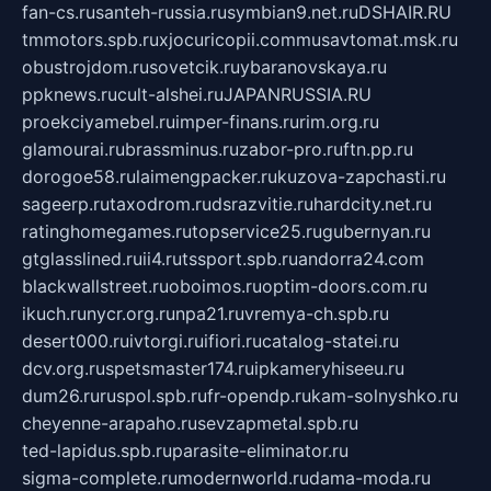
fan-cs.ru
santeh-russia.ru
symbian9.net.ru
DSHAIR.RU
tmmotors.spb.ru
xjocuricopii.com
musavtomat.msk.ru
obustrojdom.ru
sovetcik.ru
ybaranovskaya.ru
ppknews.ru
cult-alshei.ru
JAPANRUSSIA.RU
proekciyamebel.ru
imper-finans.ru
rim.org.ru
glamourai.ru
brassminus.ru
zabor-pro.ru
ftn.pp.ru
dorogoe58.ru
laimengpacker.ru
kuzova-zapchasti.ru
sageerp.ru
taxodrom.ru
dsrazvitie.ru
hardcity.net.ru
ratinghomegames.ru
topservice25.ru
gubernyan.ru
gtglasslined.ru
ii4.ru
tssport.spb.ru
andorra24.com
blackwallstreet.ru
oboimos.ru
optim-doors.com.ru
ikuch.ru
nycr.org.ru
npa21.ru
vremya-ch.spb.ru
desert000.ru
ivtorgi.ru
ifiori.ru
catalog-statei.ru
dcv.org.ru
spetsmaster174.ru
ipkameryhiseeu.ru
dum26.ru
ruspol.spb.ru
fr-opendp.ru
kam-solnyshko.ru
cheyenne-arapaho.ru
sevzapmetal.spb.ru
ted-lapidus.spb.ru
parasite-eliminator.ru
sigma-complete.ru
modernworld.ru
dama-moda.ru