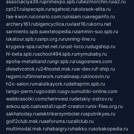
associaciya39.ru
primexpo.spb.ru
bezmorchin.ru
ia2.ru
cpt21.ru
ispecspb.ru
regahost.ru
kolosok-elita.ru
tae-kwon.ru
consrio.com.ru
insiam.ru
avegainfo.ru
archery161.ru
bigencyclica.ru
vlast16.ru
korru.net
sarmiento.spb.su
extelopedia.ru
lammin-suo.spb.ru
iskatour.spb.ru
snpi.org.ru
running-line.ru
krygeva-spa.ru
chel.net.ru
rust-loco.ru
dugshop.ru
hl-beta.spb.ru
school494.spb.ru
mymubaby.ru
epoha-metalband.ru
ngr.spb.ru
rusgosnews.com
dieselvostok.ru
24hostel.msk.ru
w-dev.ru
f-ship.ru
regsmi.ru
filmnetwork.ru
malinasp.ru
kinosvin.ru
h2o-salon.ru
malutkayork.ru
deltaprim.spb.ru
tango-perm.ru
gooddir.ru
sgv.su
multiki-online.com
webkrasotki.com
cherinvest.ru
detskiy-ostrov.ru
ankou.spb.ru
alvesta1.ru
pdf-creator.ru
nix-files.org.ru
sakhatoday.ru
elektrikersymboler.ru
sputnikyes.ru
golf2club.msk.ru
aeforums.ru
zallclub.ru
multimodal.msk.ru
habaigry.ru
haikko.ru
sobakopedia.ru