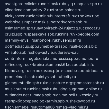
avantgardeclinics.ru
noel.msk.ru
buylq.ru
aquas-spb.ru
vilnerivne.com
bobry-2.ru
vtoroe-solnce.ru
nickysheen.ru
clockmir.ru
huntercraft.ru
стройокт.рф
webpixels.ru
pczz.msk.su
petrodvorets.spb.ru
nsintermed.spb.ru
avtovirazh-24.ru
jazzq.ru
czecot.ru
cruizi.spb.ru
spasskaya.spb.ru
kniris.ru
vkpeople.com
maminy-mysli.ru
arionorel.ru
khuseniosif.ru
dotmediacup.spb.ru
mebel-tiraspol.ru
all-books.biz
vmauto.spb.ru
shop-astyle.ru
derevo-s.ru
contrinform.ru
gutserial.ru
mdrussia.spb.ru
monod.ru
refine.org.ru
uk-krein.ru
kamensk61.ru
zooclub.info
filonov.org.ru
технокамск.рф
ra-spectr.ru
ooodriada.ru
promelmash.spb.ru
ixtys.spb.ru
fccity.ru
glamourstudio.spb.ru
kola-nature.org
spbmaster.spb.ru
musicoutlet.ru
china.msk.ru
bulldog.su
grimm-online.ru
outlander.net.ru
maga.spb.ru
anime-sell.ru
keseloy.ru
газприборсервис.рф
karmin.spb.ru
shekswood.ru
tischlermebel.ru
automall66.ru
mag-vladimir.ru