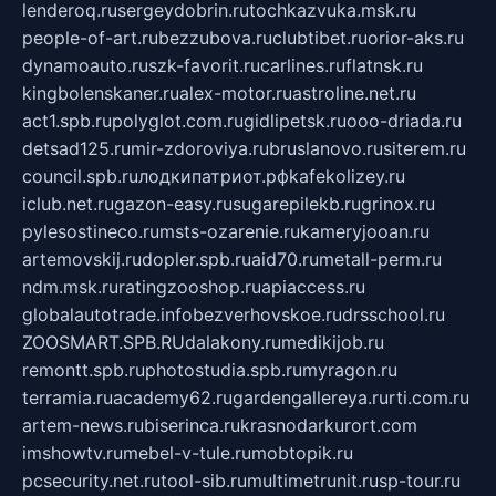
lenderoq.ru
sergeydobrin.ru
tochkazvuka.msk.ru
people-of-art.ru
bezzubova.ru
clubtibet.ru
orior-aks.ru
dynamoauto.ru
szk-favorit.ru
carlines.ru
flatnsk.ru
kingbolenskaner.ru
alex-motor.ru
astroline.net.ru
act1.spb.ru
polyglot.com.ru
gidlipetsk.ru
ooo-driada.ru
detsad125.ru
mir-zdoroviya.ru
bruslanovo.ru
siterem.ru
council.spb.ru
лодкипатриот.рф
kafekolizey.ru
iclub.net.ru
gazon-easy.ru
sugarepilekb.ru
grinox.ru
pylesostineco.ru
msts-ozarenie.ru
kameryjooan.ru
artemovskij.ru
dopler.spb.ru
aid70.ru
metall-perm.ru
ndm.msk.ru
ratingzooshop.ru
apiaccess.ru
globalautotrade.info
bezverhovskoe.ru
drsschool.ru
ZOOSMART.SPB.RU
dalakony.ru
medikijob.ru
remontt.spb.ru
photostudia.spb.ru
myragon.ru
terramia.ru
academy62.ru
gardengallereya.ru
rti.com.ru
artem-news.ru
biserinca.ru
krasnodarkurort.com
imshowtv.ru
mebel-v-tule.ru
mobtopik.ru
pcsecurity.net.ru
tool-sib.ru
multimetrunit.ru
sp-tour.ru