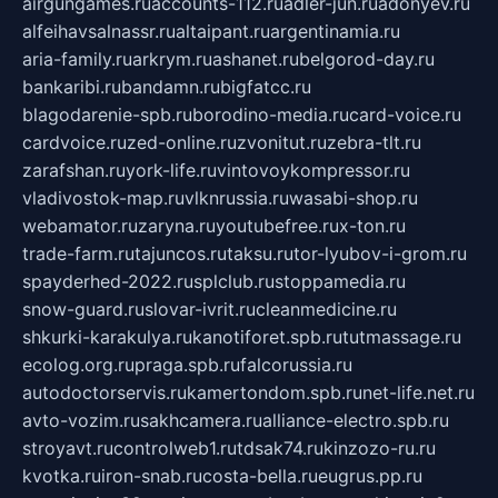
airgungames.ru
accounts-112.ru
adler-jun.ru
adonyev.ru
alfeihavsalnassr.ru
altaipant.ru
argentinamia.ru
aria-family.ru
arkrym.ru
ashanet.ru
belgorod-day.ru
bankaribi.ru
bandamn.ru
bigfatcc.ru
blagodarenie-spb.ru
borodino-media.ru
card-voice.ru
cardvoice.ru
zed-online.ru
zvonitut.ru
zebra-tlt.ru
zarafshan.ru
york-life.ru
vintovoykompressor.ru
vladivostok-map.ru
vlknrussia.ru
wasabi-shop.ru
webamator.ru
zaryna.ru
youtubefree.ru
x-ton.ru
trade-farm.ru
tajuncos.ru
taksu.ru
tor-lyubov-i-grom.ru
spayderhed-2022.ru
splclub.ru
stoppamedia.ru
snow-guard.ru
slovar-ivrit.ru
cleanmedicine.ru
shkurki-karakulya.ru
kanotiforet.spb.ru
tutmassage.ru
ecolog.org.ru
praga.spb.ru
falcorussia.ru
autodoctorservis.ru
kamertondom.spb.ru
net-life.net.ru
avto-vozim.ru
sakhcamera.ru
alliance-electro.spb.ru
stroyavt.ru
controlweb1.ru
tdsak74.ru
kinzozo-ru.ru
kvotka.ru
iron-snab.ru
costa-bella.ru
eugrus.pp.ru