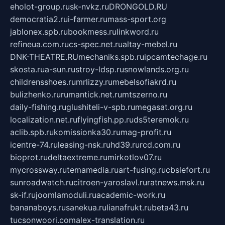
eholot-group.ru
sk-nvkz.ru
DRONGOLD.RU
democratia2.ru
i-farmer.ru
mass-sport.org
jablonex.spb.ru
bookmess.ru
linkword.ru
refineua.com.ru
cs-spec.net.ru
altay-mebel.ru
DNK-THEATRE.RU
mechaniks.spb.ru
ipcamtechage.ru
skosta.ru
a-sun.ru
stroy-ldsp.ru
snowlands.org.ru
childrensshoes.ru
mrlizzy.ru
mebelsofiakrd.ru
bulizhenko.ru
rumantick.net.ru
mtszerno.ru
daily-fishing.ru
glushiteli-v-spb.ru
megasat.org.ru
localization.net.ru
flyingfish.pp.ru
ds5teremok.ru
aclib.spb.ru
komissionka30.ru
mag-profit.ru
icentre-74.ru
leasing-nsk.ru
hd39.ru
rcd.com.ru
bioprot.ru
deltaextreme.ru
mirkotlov07.ru
mycrossway.ru
temamedia.ru
art-fusing.ru
cbslefort.ru
sunroadwatch.ru
citroen-yaroslavl.ru
ratnews.msk.ru
sk-if.ru
joomlamoduli.ru
academic-work.ru
bananaboys.ru
sanekua.ru
lianafrukt.ru
beta43.ru
tucsonwoori.com
alex-translation.ru