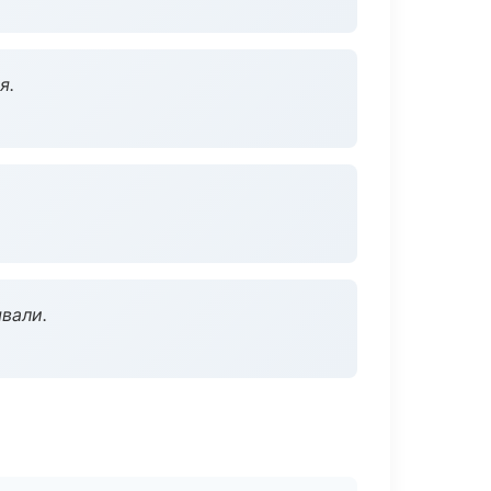
я.
вали.