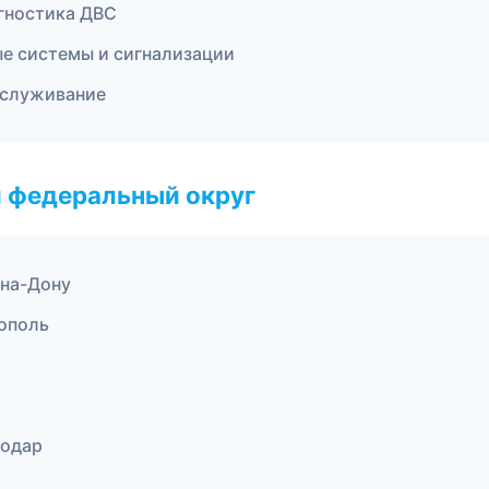
агностика ДВС
ые системы и сигнализации
обслуживание
 федеральный округ
-на-Дону
тополь
нодар