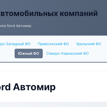
автомобильных компаний
нтр Nord Автомир
ро-Западный ФО
Приволжский ФО
Уральский ФО
Южный ФО
Северо-Кавказский ФО
ord Автомир