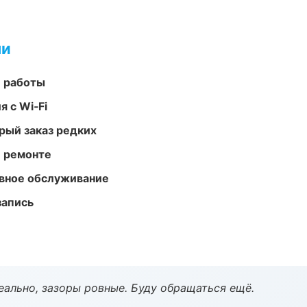
ми
е работы
 с Wi‑Fi
рый заказ редких
и ремонте
вное обслуживание
запись
еально, зазоры ровные. Буду обращаться ещё.