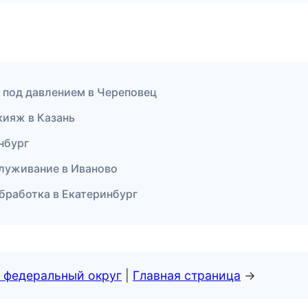
 под давлением в Череповец
кияж в Казань
енбург
служивание в Иваново
бработка в Екатеринбург
 федеральный округ
|
Главная страница
→