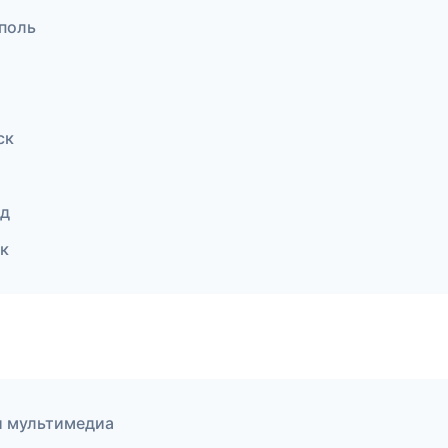
поль
ск
од
ск
 и мультимедиа