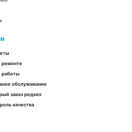
ния
я
ми
меты
и ремонте
е работы
вное обслуживание
рый заказ редких
роль качества