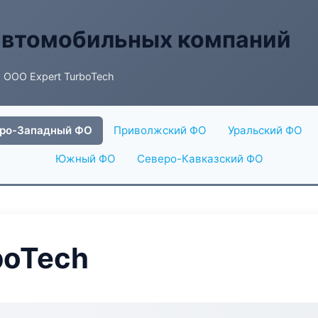
автомобильных компаний
 ООО Expert TurboTech
ро-Западный ФО
Приволжский ФО
Уральский ФО
Южный ФО
Северо-Кавказский ФО
boTech