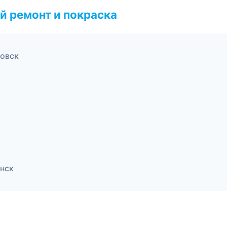
й ремонт и покраска
ровск
инск