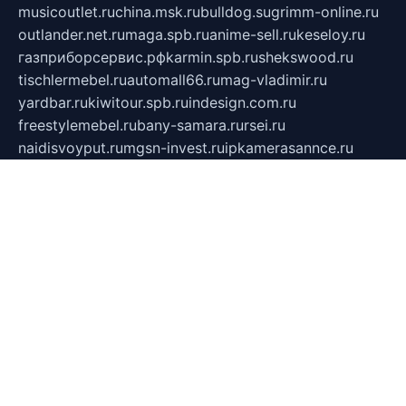
musicoutlet.ru
china.msk.ru
bulldog.su
grimm-online.ru
outlander.net.ru
maga.spb.ru
anime-sell.ru
keseloy.ru
газприборсервис.рф
karmin.spb.ru
shekswood.ru
tischlermebel.ru
automall66.ru
mag-vladimir.ru
yardbar.ru
kiwitour.spb.ru
indesign.com.ru
freestylemebel.ru
bany-samara.ru
rsei.ru
naidisvoyput.ru
mgsn-invest.ru
ipkamerasannce.ru
alicante-house.ru
ibelka74.ru
cozyhouse.info
vlkargalev-studio.ru
700mb.ru
figura-ufa.ru
alina-live.ru
belarusiannews.ru
womenknow.ru
dos-vniimk.ru
sega.net.ru
dv.net.ru
phenomenonsofhistory.com
telesputnik.net.ru
wall.pp.ru
pylesosroidmi.ru
gtc-clan.ru
cligs.ru
bibikazap.ru
popova.org.ru
netwhistler.spb.ru
bellvil.ru
bonzon.ru
iss-vladik.ru
defiparis.net.ru
las-gryzas.ru
amku.ru
electednews.spb.ru
feather.org.ru
spar72.ru
tankiigri.ru
dominus.com.ru
ibtree.ru
sanykool.pp.ru
unixlib.org.ru
menatep.spb.ru
gartenterrassen.ru
printeka.ru