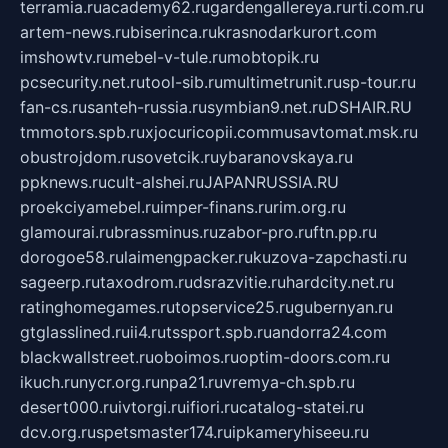
terramia.ru
academy62.ru
gardengallereya.ru
rti.com.ru
artem-news.ru
biserinca.ru
krasnodarkurort.com
imshowtv.ru
mebel-v-tule.ru
mobtopik.ru
pcsecurity.net.ru
tool-sib.ru
multimetrunit.ru
sp-tour.ru
fan-cs.ru
santeh-russia.ru
symbian9.net.ru
DSHAIR.RU
tmmotors.spb.ru
xjocuricopii.com
musavtomat.msk.ru
obustrojdom.ru
sovetcik.ru
ybaranovskaya.ru
ppknews.ru
cult-alshei.ru
JAPANRUSSIA.RU
proekciyamebel.ru
imper-finans.ru
rim.org.ru
glamourai.ru
brassminus.ru
zabor-pro.ru
ftn.pp.ru
dorogoe58.ru
laimengpacker.ru
kuzova-zapchasti.ru
sageerp.ru
taxodrom.ru
dsrazvitie.ru
hardcity.net.ru
ratinghomegames.ru
topservice25.ru
gubernyan.ru
gtglasslined.ru
ii4.ru
tssport.spb.ru
andorra24.com
blackwallstreet.ru
oboimos.ru
optim-doors.com.ru
ikuch.ru
nycr.org.ru
npa21.ru
vremya-ch.spb.ru
desert000.ru
ivtorgi.ru
ifiori.ru
catalog-statei.ru
dcv.org.ru
spetsmaster174.ru
ipkameryhiseeu.ru