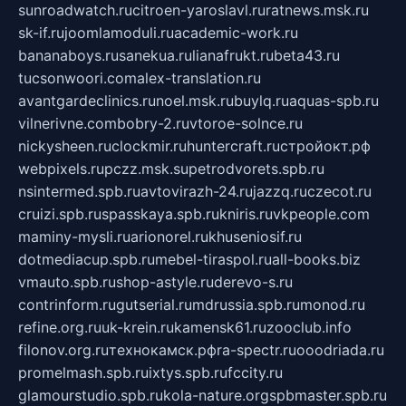
sunroadwatch.ru
citroen-yaroslavl.ru
ratnews.msk.ru
sk-if.ru
joomlamoduli.ru
academic-work.ru
bananaboys.ru
sanekua.ru
lianafrukt.ru
beta43.ru
tucsonwoori.com
alex-translation.ru
avantgardeclinics.ru
noel.msk.ru
buylq.ru
aquas-spb.ru
vilnerivne.com
bobry-2.ru
vtoroe-solnce.ru
nickysheen.ru
clockmir.ru
huntercraft.ru
стройокт.рф
webpixels.ru
pczz.msk.su
petrodvorets.spb.ru
nsintermed.spb.ru
avtovirazh-24.ru
jazzq.ru
czecot.ru
cruizi.spb.ru
spasskaya.spb.ru
kniris.ru
vkpeople.com
maminy-mysli.ru
arionorel.ru
khuseniosif.ru
dotmediacup.spb.ru
mebel-tiraspol.ru
all-books.biz
vmauto.spb.ru
shop-astyle.ru
derevo-s.ru
contrinform.ru
gutserial.ru
mdrussia.spb.ru
monod.ru
refine.org.ru
uk-krein.ru
kamensk61.ru
zooclub.info
filonov.org.ru
технокамск.рф
ra-spectr.ru
ooodriada.ru
promelmash.spb.ru
ixtys.spb.ru
fccity.ru
glamourstudio.spb.ru
kola-nature.org
spbmaster.spb.ru