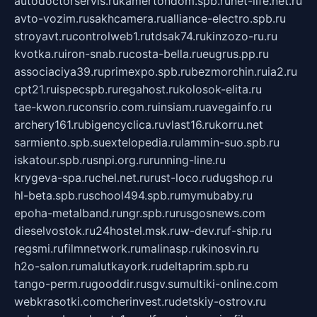
autodoctorservis.ru
kamertondom.spb.ru
net-life.net.ru
avto-vozim.ru
sakhcamera.ru
alliance-electro.spb.ru
stroyavt.ru
controlweb1.ru
tdsak74.ru
kinzozo-ru.ru
kvotka.ru
iron-snab.ru
costa-bella.ru
eugrus.pp.ru
associaciya39.ru
primexpo.spb.ru
bezmorchin.ru
ia2.ru
cpt21.ru
ispecspb.ru
regahost.ru
kolosok-elita.ru
tae-kwon.ru
consrio.com.ru
insiam.ru
avegainfo.ru
archery161.ru
bigencyclica.ru
vlast16.ru
korru.net
sarmiento.spb.su
extelopedia.ru
lammin-suo.spb.ru
iskatour.spb.ru
snpi.org.ru
running-line.ru
krygeva-spa.ru
chel.net.ru
rust-loco.ru
dugshop.ru
hl-beta.spb.ru
school494.spb.ru
mymubaby.ru
epoha-metalband.ru
ngr.spb.ru
rusgosnews.com
dieselvostok.ru
24hostel.msk.ru
w-dev.ru
f-ship.ru
regsmi.ru
filmnetwork.ru
malinasp.ru
kinosvin.ru
h2o-salon.ru
malutkayork.ru
deltaprim.spb.ru
tango-perm.ru
gooddir.ru
sgv.su
multiki-online.com
webkrasotki.com
cherinvest.ru
detskiy-ostrov.ru