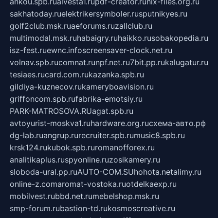
ankou.spb.ru
alvesta1.ru
pdf-creator.ru
nix-files.org.ru
sakhatoday.ru
elektrikersymboler.ru
sputnikyes.ru
golf2club.msk.ru
aeforums.ru
zallclub.ru
multimodal.msk.ru
habaigry.ru
haikko.ru
sobakopedia.ru
isz-fest.ru
ewnc.info
screensaver-clock.net.ru
volnav.spb.ru
comnat.ru
npf.net.ru
7bit.pp.ru
kalugatur.ru
tesiaes.ru
card.com.ru
kazanka.spb.ru
gildiya-kuznecov.ru
kameryboavision.ru
griffoncom.spb.ru
fabrika-emotsiy.ru
PARK-MATROSOVA.RU
agat.spb.ru
avtoyurist-moskva1.ru
hardware.org.ru
схема-авто.рф
dg-lab.ru
angrup.ru
recruiter.spb.ru
music8.spb.ru
krsk124.ru
kubok.spb.ru
romanofforex.ru
analitikaplus.ru
spyonline.ru
zosikamery.ru
sloboda-ural.pp.ru
AUTO-COM.SU
hohota.net
alimy.ru
online-z.com
aromat-vostoka.ru
otdelkaexp.ru
mobilvest.ru
bbd.net.ru
mebelshop.msk.ru
smp-forum.ru
bastion-td.ru
kosmoscreative.ru