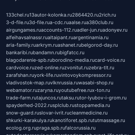
133chel.ru
13autor-kolonka.ru
2864420.ru
2rich.ru
3-d-file.ru
3d-file.ru
a-cdc.ru
aalse.ru
a380club.ru
airgungames.ru
accounts-112.ru
adler-jun.ru
adonyev.ru
alfeihavsalnassr.ru
altaipant.ru
argentinamia.ru
aria-family.ru
arkrym.ru
ashanet.ru
belgorod-day.ru
bankaribi.ru
bandamn.ru
bigfatcc.ru
blagodarenie-spb.ru
borodino-media.ru
card-voice.ru
cardvoice.ru
zed-online.ru
zvonitut.ru
zebra-tlt.ru
zarafshan.ru
york-life.ru
vintovoykompressor.ru
vladivostok-map.ru
vlknrussia.ru
wasabi-shop.ru
webamator.ru
zaryna.ru
youtubefree.ru
x-ton.ru
trade-farm.ru
tajuncos.ru
taksu.ru
tor-lyubov-i-grom.ru
spayderhed-2022.ru
splclub.ru
stoppamedia.ru
snow-guard.ru
slovar-ivrit.ru
cleanmedicine.ru
shkurki-karakulya.ru
kanotiforet.spb.ru
tutmassage.ru
ecolog.org.ru
praga.spb.ru
falcorussia.ru