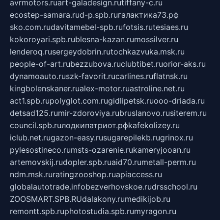
avrmotors.ru
art-galadesign.ru
tiffany-c.ru
ecostep-samara.ru
d-p.spb.ru
галактика73.рф
sko.com.ru
davitamebel-spb.ru
fotsis.ru
tesiaes.ru
kokoroyari.spb.ru
blesna-kazan.ru
mossilver.ru
lenderoq.ru
sergeydobrin.ru
tochkazvuka.msk.ru
people-of-art.ru
bezzubova.ru
clubtibet.ru
orior-aks.ru
dynamoauto.ru
szk-favorit.ru
carlines.ru
flatnsk.ru
kingbolenskaner.ru
alex-motor.ru
astroline.net.ru
act1.spb.ru
polyglot.com.ru
gidlipetsk.ru
ooo-driada.ru
detsad125.ru
mir-zdoroviya.ru
bruslanovo.ru
siterem.ru
council.spb.ru
лодкипатриот.рф
kafekolizey.ru
iclub.net.ru
gazon-easy.ru
sugarepilekb.ru
grinox.ru
pylesostineco.ru
msts-ozarenie.ru
kameryjooan.ru
artemovskij.ru
dopler.spb.ru
aid70.ru
metall-perm.ru
ndm.msk.ru
ratingzooshop.ru
apiaccess.ru
globalautotrade.info
bezverhovskoe.ru
drsschool.ru
ZOOSMART.SPB.RU
dalakony.ru
medikijob.ru
remontt.spb.ru
photostudia.spb.ru
myragon.ru