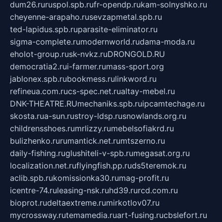
dum26.ru
ruspol.spb.ru
fr-opendp.ru
kam-solnyshko.ru
cheyenne-arapaho.ru
sevzapmetal.spb.ru
ted-lapidus.spb.ru
parasite-eliminator.ru
sigma-complete.ru
modernworld.ru
dama-moda.ru
eholot-group.ru
sk-nvkz.ru
DRONGOLD.RU
democratia2.ru
i-farmer.ru
mass-sport.org
jablonex.spb.ru
bookmess.ru
linkword.ru
refineua.com.ru
cs-spec.net.ru
altay-mebel.ru
DNK-THEATRE.RU
mechaniks.spb.ru
ipcamtechage.ru
skosta.ru
a-sun.ru
stroy-ldsp.ru
snowlands.org.ru
childrensshoes.ru
mrlizzy.ru
mebelsofiakrd.ru
bulizhenko.ru
rumantick.net.ru
mtszerno.ru
daily-fishing.ru
glushiteli-v-spb.ru
megasat.org.ru
localization.net.ru
flyingfish.pp.ru
ds5teremok.ru
aclib.spb.ru
komissionka30.ru
mag-profit.ru
icentre-74.ru
leasing-nsk.ru
hd39.ru
rcd.com.ru
bioprot.ru
deltaextreme.ru
mirkotlov07.ru
mycrossway.ru
temamedia.ru
art-fusing.ru
cbslefort.ru