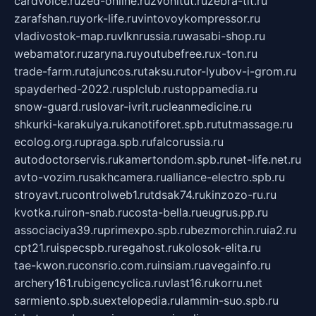
cardvoice.ru
zed-online.ru
zvonitut.ru
zebra-tlt.ru
zarafshan.ru
york-life.ru
vintovoykompressor.ru
vladivostok-map.ru
vlknrussia.ru
wasabi-shop.ru
webamator.ru
zaryna.ru
youtubefree.ru
x-ton.ru
trade-farm.ru
tajuncos.ru
taksu.ru
tor-lyubov-i-grom.ru
spayderhed-2022.ru
splclub.ru
stoppamedia.ru
snow-guard.ru
slovar-ivrit.ru
cleanmedicine.ru
shkurki-karakulya.ru
kanotiforet.spb.ru
tutmassage.ru
ecolog.org.ru
praga.spb.ru
falcorussia.ru
autodoctorservis.ru
kamertondom.spb.ru
net-life.net.ru
avto-vozim.ru
sakhcamera.ru
alliance-electro.spb.ru
stroyavt.ru
controlweb1.ru
tdsak74.ru
kinzozo-ru.ru
kvotka.ru
iron-snab.ru
costa-bella.ru
eugrus.pp.ru
associaciya39.ru
primexpo.spb.ru
bezmorchin.ru
ia2.ru
cpt21.ru
ispecspb.ru
regahost.ru
kolosok-elita.ru
tae-kwon.ru
consrio.com.ru
insiam.ru
avegainfo.ru
archery161.ru
bigencyclica.ru
vlast16.ru
korru.net
sarmiento.spb.su
extelopedia.ru
lammin-suo.spb.ru