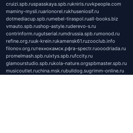
cruizi.spb.ru
spasskaya.spb.ru
kniris.ru
vkpeople.com
maminy-mysli.ru
arionorel.ru
khuseniosif.ru
dotmediacup.spb.ru
mebel-tiraspol.ru
all-books.biz
vmauto.spb.ru
shop-astyle.ru
derevo-s.ru
contrinform.ru
gutserial.ru
mdrussia.spb.ru
monod.ru
refine.org.ru
uk-krein.ru
kamensk61.ru
zooclub.info
filonov.org.ru
технокамск.рф
ra-spectr.ru
ooodriada.ru
promelmash.spb.ru
ixtys.spb.ru
fccity.ru
glamourstudio.spb.ru
kola-nature.org
spbmaster.spb.ru
musicoutlet.ru
china.msk.ru
bulldog.su
grimm-online.ru
outlander.net.ru
maga.spb.ru
anime-sell.ru
keseloy.ru
газприборсервис.рф
karmin.spb.ru
shekswood.ru
tischlermebel.ru
automall66.ru
mag-vladimir.ru
yardbar.ru
kiwitour.spb.ru
indesign.com.ru
freestylemebel.ru
bany-samara.ru
rsei.ru
naidisvoyput.ru
mgsn-invest.ru
ipkamerasannce.ru
alicante-house.ru
ibelka74.ru
cozyhouse.info
vlkargalev-studio.ru
700mb.ru
figura-ufa.ru
alina-live.ru