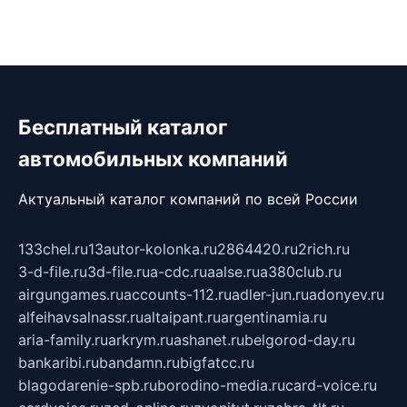
Бесплатный каталог
автомобильных компаний
Актуальный каталог компаний по всей России
133chel.ru
13autor-kolonka.ru
2864420.ru
2rich.ru
3-d-file.ru
3d-file.ru
a-cdc.ru
aalse.ru
a380club.ru
airgungames.ru
accounts-112.ru
adler-jun.ru
adonyev.ru
alfeihavsalnassr.ru
altaipant.ru
argentinamia.ru
aria-family.ru
arkrym.ru
ashanet.ru
belgorod-day.ru
bankaribi.ru
bandamn.ru
bigfatcc.ru
blagodarenie-spb.ru
borodino-media.ru
card-voice.ru