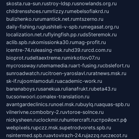
skosta.ru
a-sun.ru
stroy-ldsp.ru
snowlands.org.ru
childrensshoes.ru
mrlizzy.ru
mebelsofiakrd.ru
bulizhenko.ru
rumantick.net.ru
mtszerno.ru
daily-fishing.ru
glushiteli-v-spb.ru
megasat.org.ru
localization.net.ru
flyingfish.pp.ru
ds5teremok.ru
aclib.spb.ru
komissionka30.ru
mag-profit.ru
icentre-74.ru
leasing-nsk.ru
hd39.ru
rcd.com.ru
bioprot.ru
deltaextreme.ru
mirkotlov07.ru
mycrossway.ru
temamedia.ru
art-fusing.ru
cbslefort.ru
sunroadwatch.ru
citroen-yaroslavl.ru
ratnews.msk.ru
sk-if.ru
joomlamoduli.ru
academic-work.ru
bananaboys.ru
sanekua.ru
lianafrukt.ru
beta43.ru
tucsonwoori.com
alex-translation.ru
avantgardeclinics.ru
noel.msk.ru
buylq.ru
aquas-spb.ru
vilnerivne.com
bobry-2.ru
vtoroe-solnce.ru
nickysheen.ru
clockmir.ru
huntercraft.ru
стройокт.рф
webpixels.ru
pczz.msk.su
petrodvorets.spb.ru
nsintermed.spb.ru
avtovirazh-24.ru
jazzq.ru
czecot.ru