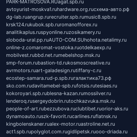
PARK-MATROSOVA.RU
agat.spb.ru
avtoyurist-moskva1.ru
hardware.org.ru
схема-авто.рф
dg-lab.ru
angrup.ru
recruiter.spb.ru
music8.spb.ru
krsk124.ru
kubok.spb.ru
romanofforex.ru
analitikaplus.ru
spyonline.ru
zosikamery.ru
sloboda-ural.pp.ru
AUTO-COM.SU
hohota.net
alimy.ru
online-z.com
aromat-vostoka.ru
otdelkaexp.ru
mobilvest.ru
bbd.net.ru
mebelshop.msk.ru
smp-forum.ru
bastion-td.ru
kosmoscreative.ru
avrmotors.ru
art-galadesign.ru
tiffany-c.ru
ecostep-samara.ru
d-p.spb.ru
галактика73.рф
sko.com.ru
davitamebel-spb.ru
fotsis.ru
tesiaes.ru
kokoroyari.spb.ru
blesna-kazan.ru
mossilver.ru
lenderoq.ru
sergeydobrin.ru
tochkazvuka.msk.ru
people-of-art.ru
bezzubova.ru
clubtibet.ru
orior-aks.ru
dynamoauto.ru
szk-favorit.ru
carlines.ru
flatnsk.ru
kingbolenskaner.ru
alex-motor.ru
astroline.net.ru
act1.spb.ru
polyglot.com.ru
gidlipetsk.ru
ooo-driada.ru