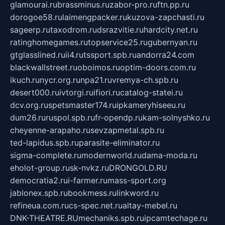
glamourai.ru
brassminus.ru
zabor-pro.ru
ftn.pp.ru
dorogoe58.ru
laimengpacker.ru
kuzova-zapchasti.ru
sageerp.ru
taxodrom.ru
dsrazvitie.ru
hardcity.net.ru
ratinghomegames.ru
topservice25.ru
gubernyan.ru
gtglasslined.ru
ii4.ru
tssport.spb.ru
andorra24.com
blackwallstreet.ru
oboimos.ru
optim-doors.com.ru
ikuch.ru
nycr.org.ru
npa21.ru
vremya-ch.spb.ru
desert000.ru
ivtorgi.ru
ifiori.ru
catalog-statei.ru
dcv.org.ru
spetsmaster174.ru
ipkameryhiseeu.ru
dum26.ru
ruspol.spb.ru
fr-opendp.ru
kam-solnyshko.ru
cheyenne-arapaho.ru
sevzapmetal.spb.ru
ted-lapidus.spb.ru
parasite-eliminator.ru
sigma-complete.ru
modernworld.ru
dama-moda.ru
eholot-group.ru
sk-nvkz.ru
DRONGOLD.RU
democratia2.ru
i-farmer.ru
mass-sport.org
jablonex.spb.ru
bookmess.ru
linkword.ru
refineua.com.ru
cs-spec.net.ru
altay-mebel.ru
DNK-THEATRE.RU
mechaniks.spb.ru
ipcamtechage.ru