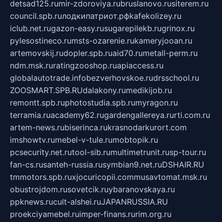
detsad125.ru
mir-zdoroviya.ru
bruslanovo.ru
siterem.ru
council.spb.ru
лодкипатриот.рф
kafekolizey.ru
iclub.net.ru
gazon-easy.ru
sugarepilekb.ru
grinox.ru
pylesostineco.ru
msts-ozarenie.ru
kameryjooan.ru
artemovskij.ru
dopler.spb.ru
aid70.ru
metall-perm.ru
ndm.msk.ru
ratingzooshop.ru
apiaccess.ru
globalautotrade.info
bezverhovskoe.ru
drsschool.ru
ZOOSMART.SPB.RU
dalakony.ru
medikijob.ru
remontt.spb.ru
photostudia.spb.ru
myragon.ru
terramia.ru
academy62.ru
gardengallereya.ru
rti.com.ru
artem-news.ru
biserinca.ru
krasnodarkurort.com
imshowtv.ru
mebel-v-tule.ru
mobtopik.ru
pcsecurity.net.ru
tool-sib.ru
multimetrunit.ru
sp-tour.ru
fan-cs.ru
santeh-russia.ru
symbian9.net.ru
DSHAIR.RU
tmmotors.spb.ru
xjocuricopii.com
musavtomat.msk.ru
obustrojdom.ru
sovetcik.ru
ybaranovskaya.ru
ppknews.ru
cult-alshei.ru
JAPANRUSSIA.RU
proekciyamebel.ru
imper-finans.ru
rim.org.ru