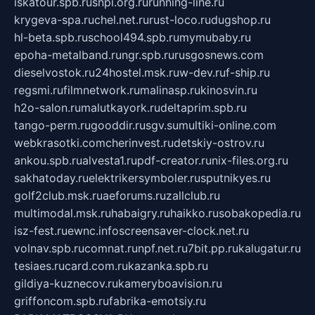
iskatour.spb.ru
snpi.org.ru
running-line.ru
krygeva-spa.ru
chel.net.ru
rust-loco.ru
dugshop.ru
hl-beta.spb.ru
school494.spb.ru
mymubaby.ru
epoha-metalband.ru
ngr.spb.ru
rusgosnews.com
dieselvostok.ru
24hostel.msk.ru
w-dev.ru
f-ship.ru
regsmi.ru
filmnetwork.ru
malinasp.ru
kinosvin.ru
h2o-salon.ru
malutkayork.ru
deltaprim.spb.ru
tango-perm.ru
gooddir.ru
sgv.su
multiki-online.com
webkrasotki.com
cherinvest.ru
detskiy-ostrov.ru
ankou.spb.ru
alvesta1.ru
pdf-creator.ru
nix-files.org.ru
sakhatoday.ru
elektrikersymboler.ru
sputnikyes.ru
golf2club.msk.ru
aeforums.ru
zallclub.ru
multimodal.msk.ru
habaigry.ru
haikko.ru
sobakopedia.ru
isz-fest.ru
ewnc.info
screensaver-clock.net.ru
volnav.spb.ru
comnat.ru
npf.net.ru
7bit.pp.ru
kalugatur.ru
tesiaes.ru
card.com.ru
kazanka.spb.ru
gildiya-kuznecov.ru
kameryboavision.ru
griffoncom.spb.ru
fabrika-emotsiy.ru