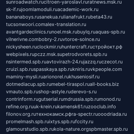
sunroadwatch.ru
citroen-yaroslavl.ru
ratnews.msk.ru
sk-if.ru
joomlamoduli.ru
academic-work.ru
bananaboys.ru
sanekua.ru
lianafrukt.ru
beta43.ru
tucsonwoori.com
alex-translation.ru
avantgardeclinics.ru
noel.msk.ru
buylq.ru
aquas-spb.ru
vilnerivne.com
bobry-2.ru
vtoroe-solnce.ru
nickysheen.ru
clockmir.ru
huntercraft.ru
стройокт.рф
webpixels.ru
pczz.msk.su
petrodvorets.spb.ru
nsintermed.spb.ru
avtovirazh-24.ru
jazzq.ru
czecot.ru
cruizi.spb.ru
spasskaya.spb.ru
kniris.ru
vkpeople.com
maminy-mysli.ru
arionorel.ru
khuseniosif.ru
dotmediacup.spb.ru
mebel-tiraspol.ru
all-books.biz
vmauto.spb.ru
shop-astyle.ru
derevo-s.ru
contrinform.ru
gutserial.ru
mdrussia.spb.ru
monod.ru
refine.org.ru
uk-krein.ru
kamensk61.ru
zooclub.info
filonov.org.ru
технокамск.рф
ra-spectr.ru
ooodriada.ru
promelmash.spb.ru
ixtys.spb.ru
fccity.ru
glamourstudio.spb.ru
kola-nature.org
spbmaster.spb.ru