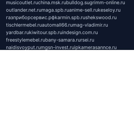
musicoutlet.ru
china.msk.ru
bulldog.su
grimm-online.ru
outlander.net.ru
maga.spb.ru
anime-sell.ru
keseloy.ru
газприборсервис.рф
karmin.spb.ru
shekswood.ru
tischlermebel.ru
automall66.ru
mag-vladimir.ru
yardbar.ru
kiwitour.spb.ru
indesign.com.ru
freestylemebel.ru
bany-samara.ru
rsei.ru
naidisvoyput.ru
mgsn-invest.ru
ipkamerasannce.ru
alicante-house.ru
ibelka74.ru
cozyhouse.info
vlkargalev-studio.ru
700mb.ru
figura-ufa.ru
alina-live.ru
belarusiannews.ru
womenknow.ru
dos-vniimk.ru
sega.net.ru
dv.net.ru
phenomenonsofhistory.com
telesputnik.net.ru
wall.pp.ru
pylesosroidmi.ru
gtc-clan.ru
cligs.ru
bibikazap.ru
popova.org.ru
netwhistler.spb.ru
bellvil.ru
bonzon.ru
iss-vladik.ru
defiparis.net.ru
las-gryzas.ru
amku.ru
electednews.spb.ru
feather.org.ru
spar72.ru
tankiigri.ru
dominus.com.ru
ibtree.ru
sanykool.pp.ru
unixlib.org.ru
menatep.spb.ru
gartenterrassen.ru
printeka.ru