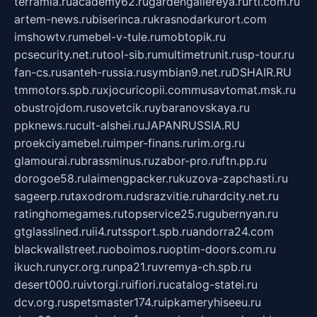
terramia.ru
academy62.ru
gardengallereya.ru
rti.com.ru
artem-news.ru
biserinca.ru
krasnodarkurort.com
imshowtv.ru
mebel-v-tule.ru
mobtopik.ru
pcsecurity.net.ru
tool-sib.ru
multimetrunit.ru
sp-tour.ru
fan-cs.ru
santeh-russia.ru
symbian9.net.ru
DSHAIR.RU
tmmotors.spb.ru
xjocuricopii.com
musavtomat.msk.ru
obustrojdom.ru
sovetcik.ru
ybaranovskaya.ru
ppknews.ru
cult-alshei.ru
JAPANRUSSIA.RU
proekciyamebel.ru
imper-finans.ru
rim.org.ru
glamourai.ru
brassminus.ru
zabor-pro.ru
ftn.pp.ru
dorogoe58.ru
laimengpacker.ru
kuzova-zapchasti.ru
sageerp.ru
taxodrom.ru
dsrazvitie.ru
hardcity.net.ru
ratinghomegames.ru
topservice25.ru
gubernyan.ru
gtglasslined.ru
ii4.ru
tssport.spb.ru
andorra24.com
blackwallstreet.ru
oboimos.ru
optim-doors.com.ru
ikuch.ru
nycr.org.ru
npa21.ru
vremya-ch.spb.ru
desert000.ru
ivtorgi.ru
ifiori.ru
catalog-statei.ru
dcv.org.ru
spetsmaster174.ru
ipkameryhiseeu.ru