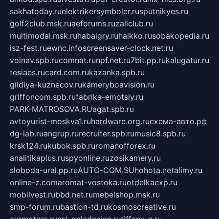
sakhatoday.ru
elektrikersymboler.ru
sputnikyes.ru
golf2club.msk.ru
aeforums.ru
zallclub.ru
multimodal.msk.ru
habaigry.ru
haikko.ru
sobakopedia.ru
isz-fest.ru
ewnc.info
screensaver-clock.net.ru
volnav.spb.ru
comnat.ru
npf.net.ru
7bit.pp.ru
kalugatur.ru
tesiaes.ru
card.com.ru
kazanka.spb.ru
gildiya-kuznecov.ru
kameryboavision.ru
griffoncom.spb.ru
fabrika-emotsiy.ru
PARK-MATROSOVA.RU
agat.spb.ru
avtoyurist-moskva1.ru
hardware.org.ru
схема-авто.рф
dg-lab.ru
angrup.ru
recruiter.spb.ru
music8.spb.ru
krsk124.ru
kubok.spb.ru
romanofforex.ru
analitikaplus.ru
spyonline.ru
zosikamery.ru
sloboda-ural.pp.ru
AUTO-COM.SU
hohota.net
alimy.ru
online-z.com
aromat-vostoka.ru
otdelkaexp.ru
mobilvest.ru
bbd.net.ru
mebelshop.msk.ru
smp-forum.ru
bastion-td.ru
kosmoscreative.ru
avrmotors.ru
art-galadesign.ru
tiffany-c.ru