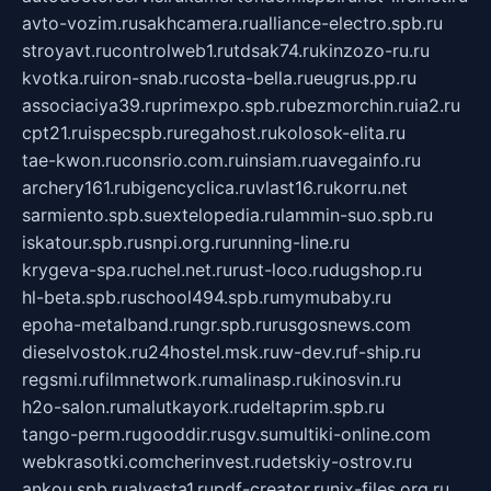
avto-vozim.ru
sakhcamera.ru
alliance-electro.spb.ru
stroyavt.ru
controlweb1.ru
tdsak74.ru
kinzozo-ru.ru
kvotka.ru
iron-snab.ru
costa-bella.ru
eugrus.pp.ru
associaciya39.ru
primexpo.spb.ru
bezmorchin.ru
ia2.ru
cpt21.ru
ispecspb.ru
regahost.ru
kolosok-elita.ru
tae-kwon.ru
consrio.com.ru
insiam.ru
avegainfo.ru
archery161.ru
bigencyclica.ru
vlast16.ru
korru.net
sarmiento.spb.su
extelopedia.ru
lammin-suo.spb.ru
iskatour.spb.ru
snpi.org.ru
running-line.ru
krygeva-spa.ru
chel.net.ru
rust-loco.ru
dugshop.ru
hl-beta.spb.ru
school494.spb.ru
mymubaby.ru
epoha-metalband.ru
ngr.spb.ru
rusgosnews.com
dieselvostok.ru
24hostel.msk.ru
w-dev.ru
f-ship.ru
regsmi.ru
filmnetwork.ru
malinasp.ru
kinosvin.ru
h2o-salon.ru
malutkayork.ru
deltaprim.spb.ru
tango-perm.ru
gooddir.ru
sgv.su
multiki-online.com
webkrasotki.com
cherinvest.ru
detskiy-ostrov.ru
ankou.spb.ru
alvesta1.ru
pdf-creator.ru
nix-files.org.ru