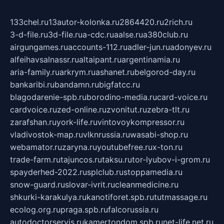
133chel.ru
13autor-kolonka.ru
2864420.ru
2rich.ru
3-d-file.ru
3d-file.ru
a-cdc.ru
aalse.ru
a380club.ru
airgungames.ru
accounts-112.ru
adler-jun.ru
adonyev.ru
alfeihavsalnassr.ru
altaipant.ru
argentinamia.ru
aria-family.ru
arkrym.ru
ashanet.ru
belgorod-day.ru
bankaribi.ru
bandamn.ru
bigfatcc.ru
blagodarenie-spb.ru
borodino-media.ru
card-voice.ru
cardvoice.ru
zed-online.ru
zvonitut.ru
zebra-tlt.ru
zarafshan.ru
york-life.ru
vintovoykompressor.ru
vladivostok-map.ru
vlknrussia.ru
wasabi-shop.ru
webamator.ru
zaryna.ru
youtubefree.ru
x-ton.ru
trade-farm.ru
tajuncos.ru
taksu.ru
tor-lyubov-i-grom.ru
spayderhed-2022.ru
splclub.ru
stoppamedia.ru
snow-guard.ru
slovar-ivrit.ru
cleanmedicine.ru
shkurki-karakulya.ru
kanotiforet.spb.ru
tutmassage.ru
ecolog.org.ru
praga.spb.ru
falcorussia.ru
autodoctorservis.ru
kamertondom.spb.ru
net-life.net.ru