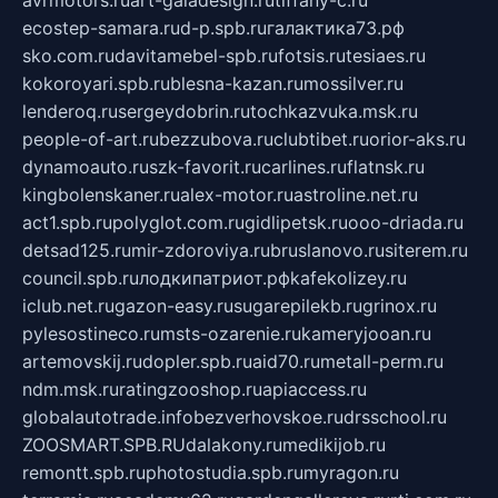
ecostep-samara.ru
d-p.spb.ru
галактика73.рф
sko.com.ru
davitamebel-spb.ru
fotsis.ru
tesiaes.ru
kokoroyari.spb.ru
blesna-kazan.ru
mossilver.ru
lenderoq.ru
sergeydobrin.ru
tochkazvuka.msk.ru
people-of-art.ru
bezzubova.ru
clubtibet.ru
orior-aks.ru
dynamoauto.ru
szk-favorit.ru
carlines.ru
flatnsk.ru
kingbolenskaner.ru
alex-motor.ru
astroline.net.ru
act1.spb.ru
polyglot.com.ru
gidlipetsk.ru
ooo-driada.ru
detsad125.ru
mir-zdoroviya.ru
bruslanovo.ru
siterem.ru
council.spb.ru
лодкипатриот.рф
kafekolizey.ru
iclub.net.ru
gazon-easy.ru
sugarepilekb.ru
grinox.ru
pylesostineco.ru
msts-ozarenie.ru
kameryjooan.ru
artemovskij.ru
dopler.spb.ru
aid70.ru
metall-perm.ru
ndm.msk.ru
ratingzooshop.ru
apiaccess.ru
globalautotrade.info
bezverhovskoe.ru
drsschool.ru
ZOOSMART.SPB.RU
dalakony.ru
medikijob.ru
remontt.spb.ru
photostudia.spb.ru
myragon.ru