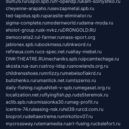
dum26.ru
ruspol.spb.ru
fr-opendp.ru
kam-solnyshko.ru
cheyenne-arapaho.ru
sevzapmetal.spb.ru
ted-lapidus.spb.ru
parasite-eliminator.ru
sigma-complete.ru
modernworld.ru
dama-moda.ru
eholot-group.ru
sk-nvkz.ru
DRONGOLD.RU
democratia2.ru
i-farmer.ru
mass-sport.org
jablonex.spb.ru
bookmess.ru
linkword.ru
refineua.com.ru
cs-spec.net.ru
altay-mebel.ru
DNK-THEATRE.RU
mechaniks.spb.ru
ipcamtechage.ru
skosta.ru
a-sun.ru
stroy-ldsp.ru
snowlands.org.ru
childrensshoes.ru
mrlizzy.ru
mebelsofiakrd.ru
bulizhenko.ru
rumantick.net.ru
mtszerno.ru
daily-fishing.ru
glushiteli-v-spb.ru
megasat.org.ru
localization.net.ru
flyingfish.pp.ru
ds5teremok.ru
aclib.spb.ru
komissionka30.ru
mag-profit.ru
icentre-74.ru
leasing-nsk.ru
hd39.ru
rcd.com.ru
bioprot.ru
deltaextreme.ru
mirkotlov07.ru
mycrossway.ru
temamedia.ru
art-fusing.ru
cbslefort.ru