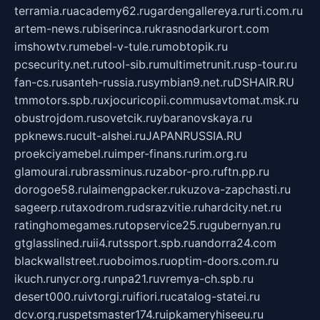
terramia.ru
academy62.ru
gardengallereya.ru
rti.com.ru
artem-news.ru
biserinca.ru
krasnodarkurort.com
imshowtv.ru
mebel-v-tule.ru
mobtopik.ru
pcsecurity.net.ru
tool-sib.ru
multimetrunit.ru
sp-tour.ru
fan-cs.ru
santeh-russia.ru
symbian9.net.ru
DSHAIR.RU
tmmotors.spb.ru
xjocuricopii.com
musavtomat.msk.ru
obustrojdom.ru
sovetcik.ru
ybaranovskaya.ru
ppknews.ru
cult-alshei.ru
JAPANRUSSIA.RU
proekciyamebel.ru
imper-finans.ru
rim.org.ru
glamourai.ru
brassminus.ru
zabor-pro.ru
ftn.pp.ru
dorogoe58.ru
laimengpacker.ru
kuzova-zapchasti.ru
sageerp.ru
taxodrom.ru
dsrazvitie.ru
hardcity.net.ru
ratinghomegames.ru
topservice25.ru
gubernyan.ru
gtglasslined.ru
ii4.ru
tssport.spb.ru
andorra24.com
blackwallstreet.ru
oboimos.ru
optim-doors.com.ru
ikuch.ru
nycr.org.ru
npa21.ru
vremya-ch.spb.ru
desert000.ru
ivtorgi.ru
ifiori.ru
catalog-statei.ru
dcv.org.ru
spetsmaster174.ru
ipkameryhiseeu.ru