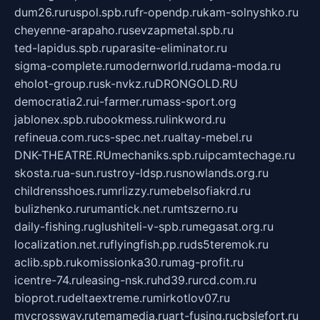
dum26.ru
ruspol.spb.ru
fr-opendp.ru
kam-solnyshko.ru
cheyenne-arapaho.ru
sevzapmetal.spb.ru
ted-lapidus.spb.ru
parasite-eliminator.ru
sigma-complete.ru
modernworld.ru
dama-moda.ru
eholot-group.ru
sk-nvkz.ru
DRONGOLD.RU
democratia2.ru
i-farmer.ru
mass-sport.org
jablonex.spb.ru
bookmess.ru
linkword.ru
refineua.com.ru
cs-spec.net.ru
altay-mebel.ru
DNK-THEATRE.RU
mechaniks.spb.ru
ipcamtechage.ru
skosta.ru
a-sun.ru
stroy-ldsp.ru
snowlands.org.ru
childrensshoes.ru
mrlizzy.ru
mebelsofiakrd.ru
bulizhenko.ru
rumantick.net.ru
mtszerno.ru
daily-fishing.ru
glushiteli-v-spb.ru
megasat.org.ru
localization.net.ru
flyingfish.pp.ru
ds5teremok.ru
aclib.spb.ru
komissionka30.ru
mag-profit.ru
icentre-74.ru
leasing-nsk.ru
hd39.ru
rcd.com.ru
bioprot.ru
deltaextreme.ru
mirkotlov07.ru
mycrossway.ru
temamedia.ru
art-fusing.ru
cbslefort.ru