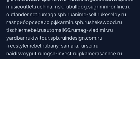
musicoutlet.ru
china.msk.ru
bulldog.su
grimm-online.ru
outlander.net.ru
maga.spb.ru
anime-sell.ru
keseloy.ru
газприборсервис.рф
karmin.spb.ru
shekswood.ru
tischlermebel.ru
automall66.ru
mag-vladimir.ru
yardbar.ru
kiwitour.spb.ru
indesign.com.ru
freestylemebel.ru
bany-samara.ru
rsei.ru
naidisvoyput.ru
mgsn-invest.ru
ipkamerasannce.ru
alicante-house.ru
ibelka74.ru
cozyhouse.info
vlkargalev-studio.ru
700mb.ru
figura-ufa.ru
alina-live.ru
belarusiannews.ru
womenknow.ru
dos-vniimk.ru
sega.net.ru
dv.net.ru
phenomenonsofhistory.com
telesputnik.net.ru
wall.pp.ru
pylesosroidmi.ru
gtc-clan.ru
cligs.ru
bibikazap.ru
popova.org.ru
netwhistler.spb.ru
bellvil.ru
bonzon.ru
iss-vladik.ru
defiparis.net.ru
las-gryzas.ru
amku.ru
electednews.spb.ru
feather.org.ru
spar72.ru
tankiigri.ru
dominus.com.ru
ibtree.ru
sanykool.pp.ru
unixlib.org.ru
menatep.spb.ru
gartenterrassen.ru
printeka.ru