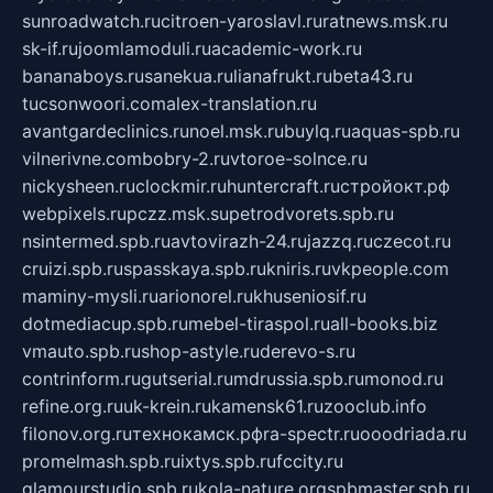
sunroadwatch.ru
citroen-yaroslavl.ru
ratnews.msk.ru
sk-if.ru
joomlamoduli.ru
academic-work.ru
bananaboys.ru
sanekua.ru
lianafrukt.ru
beta43.ru
tucsonwoori.com
alex-translation.ru
avantgardeclinics.ru
noel.msk.ru
buylq.ru
aquas-spb.ru
vilnerivne.com
bobry-2.ru
vtoroe-solnce.ru
nickysheen.ru
clockmir.ru
huntercraft.ru
стройокт.рф
webpixels.ru
pczz.msk.su
petrodvorets.spb.ru
nsintermed.spb.ru
avtovirazh-24.ru
jazzq.ru
czecot.ru
cruizi.spb.ru
spasskaya.spb.ru
kniris.ru
vkpeople.com
maminy-mysli.ru
arionorel.ru
khuseniosif.ru
dotmediacup.spb.ru
mebel-tiraspol.ru
all-books.biz
vmauto.spb.ru
shop-astyle.ru
derevo-s.ru
contrinform.ru
gutserial.ru
mdrussia.spb.ru
monod.ru
refine.org.ru
uk-krein.ru
kamensk61.ru
zooclub.info
filonov.org.ru
технокамск.рф
ra-spectr.ru
ooodriada.ru
promelmash.spb.ru
ixtys.spb.ru
fccity.ru
glamourstudio.spb.ru
kola-nature.org
spbmaster.spb.ru