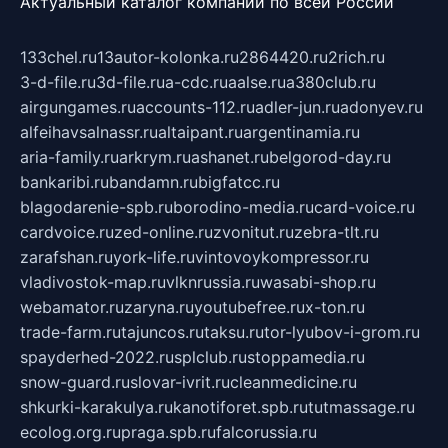
Актуальный каталог компаний по всей России
133chel.ru
13autor-kolonka.ru
2864420.ru
2rich.ru
3-d-file.ru
3d-file.ru
a-cdc.ru
aalse.ru
a380club.ru
airgungames.ru
accounts-112.ru
adler-jun.ru
adonyev.ru
alfeihavsalnassr.ru
altaipant.ru
argentinamia.ru
aria-family.ru
arkrym.ru
ashanet.ru
belgorod-day.ru
bankaribi.ru
bandamn.ru
bigfatcc.ru
blagodarenie-spb.ru
borodino-media.ru
card-voice.ru
cardvoice.ru
zed-online.ru
zvonitut.ru
zebra-tlt.ru
zarafshan.ru
york-life.ru
vintovoykompressor.ru
vladivostok-map.ru
vlknrussia.ru
wasabi-shop.ru
webamator.ru
zaryna.ru
youtubefree.ru
x-ton.ru
trade-farm.ru
tajuncos.ru
taksu.ru
tor-lyubov-i-grom.ru
spayderhed-2022.ru
splclub.ru
stoppamedia.ru
snow-guard.ru
slovar-ivrit.ru
cleanmedicine.ru
shkurki-karakulya.ru
kanotiforet.spb.ru
tutmassage.ru
ecolog.org.ru
praga.spb.ru
falcorussia.ru