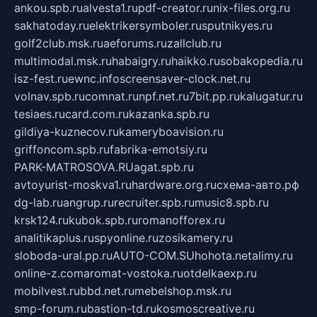
ankou.spb.ru
alvesta1.ru
pdf-creator.ru
nix-files.org.ru
sakhatoday.ru
elektrikersymboler.ru
sputnikyes.ru
golf2club.msk.ru
aeforums.ru
zallclub.ru
multimodal.msk.ru
habaigry.ru
haikko.ru
sobakopedia.ru
isz-fest.ru
ewnc.info
screensaver-clock.net.ru
volnav.spb.ru
comnat.ru
npf.net.ru
7bit.pp.ru
kalugatur.ru
tesiaes.ru
card.com.ru
kazanka.spb.ru
gildiya-kuznecov.ru
kameryboavision.ru
griffoncom.spb.ru
fabrika-emotsiy.ru
PARK-MATROSOVA.RU
agat.spb.ru
avtoyurist-moskva1.ru
hardware.org.ru
схема-авто.рф
dg-lab.ru
angrup.ru
recruiter.spb.ru
music8.spb.ru
krsk124.ru
kubok.spb.ru
romanofforex.ru
analitikaplus.ru
spyonline.ru
zosikamery.ru
sloboda-ural.pp.ru
AUTO-COM.SU
hohota.net
alimy.ru
online-z.com
aromat-vostoka.ru
otdelkaexp.ru
mobilvest.ru
bbd.net.ru
mebelshop.msk.ru
smp-forum.ru
bastion-td.ru
kosmoscreative.ru