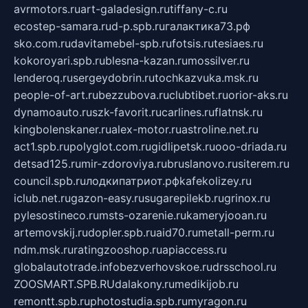
avrmotors.ru
art-galadesign.ru
tiffany-c.ru
ecostep-samara.ru
d-p.spb.ru
галактика73.рф
sko.com.ru
davitamebel-spb.ru
fotsis.ru
tesiaes.ru
kokoroyari.spb.ru
blesna-kazan.ru
mossilver.ru
lenderoq.ru
sergeydobrin.ru
tochkazvuka.msk.ru
people-of-art.ru
bezzubova.ru
clubtibet.ru
orior-aks.ru
dynamoauto.ru
szk-favorit.ru
carlines.ru
flatnsk.ru
kingbolenskaner.ru
alex-motor.ru
astroline.net.ru
act1.spb.ru
polyglot.com.ru
gidlipetsk.ru
ooo-driada.ru
detsad125.ru
mir-zdoroviya.ru
bruslanovo.ru
siterem.ru
council.spb.ru
лодкипатриот.рф
kafekolizey.ru
iclub.net.ru
gazon-easy.ru
sugarepilekb.ru
grinox.ru
pylesostineco.ru
msts-ozarenie.ru
kameryjooan.ru
artemovskij.ru
dopler.spb.ru
aid70.ru
metall-perm.ru
ndm.msk.ru
ratingzooshop.ru
apiaccess.ru
globalautotrade.info
bezverhovskoe.ru
drsschool.ru
ZOOSMART.SPB.RU
dalakony.ru
medikijob.ru
remontt.spb.ru
photostudia.spb.ru
myragon.ru