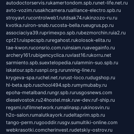
autodoctorservis.ru
kamertondom.spb.ru
net-life.net.ru
avto-vozim.ru
sakhcamera.ru
alliance-electro.spb.ru
stroyavt.ru
controlweb1.ru
tdsak74.ru
kinzozo-ru.ru
kvotka.ru
iron-snab.ru
costa-bella.ru
eugrus.pp.ru
associaciya39.ru
primexpo.spb.ru
bezmorchin.ru
ia2.ru
cpt21.ru
ispecspb.ru
regahost.ru
kolosok-elita.ru
tae-kwon.ru
consrio.com.ru
insiam.ru
avegainfo.ru
archery161.ru
bigencyclica.ru
vlast16.ru
korru.net
sarmiento.spb.su
extelopedia.ru
lammin-suo.spb.ru
iskatour.spb.ru
snpi.org.ru
running-line.ru
krygeva-spa.ru
chel.net.ru
rust-loco.ru
dugshop.ru
hl-beta.spb.ru
school494.spb.ru
mymubaby.ru
epoha-metalband.ru
ngr.spb.ru
rusgosnews.com
dieselvostok.ru
24hostel.msk.ru
w-dev.ru
f-ship.ru
regsmi.ru
filmnetwork.ru
malinasp.ru
kinosvin.ru
h2o-salon.ru
malutkayork.ru
deltaprim.spb.ru
tango-perm.ru
gooddir.ru
sgv.su
multiki-online.com
webkrasotki.com
cherinvest.ru
detskiy-ostrov.ru