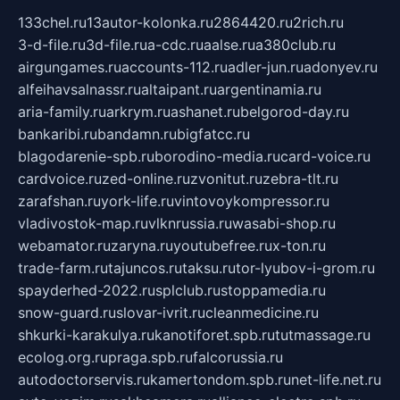
133chel.ru
13autor-kolonka.ru
2864420.ru
2rich.ru
3-d-file.ru
3d-file.ru
a-cdc.ru
aalse.ru
a380club.ru
airgungames.ru
accounts-112.ru
adler-jun.ru
adonyev.ru
alfeihavsalnassr.ru
altaipant.ru
argentinamia.ru
aria-family.ru
arkrym.ru
ashanet.ru
belgorod-day.ru
bankaribi.ru
bandamn.ru
bigfatcc.ru
blagodarenie-spb.ru
borodino-media.ru
card-voice.ru
cardvoice.ru
zed-online.ru
zvonitut.ru
zebra-tlt.ru
zarafshan.ru
york-life.ru
vintovoykompressor.ru
vladivostok-map.ru
vlknrussia.ru
wasabi-shop.ru
webamator.ru
zaryna.ru
youtubefree.ru
x-ton.ru
trade-farm.ru
tajuncos.ru
taksu.ru
tor-lyubov-i-grom.ru
spayderhed-2022.ru
splclub.ru
stoppamedia.ru
snow-guard.ru
slovar-ivrit.ru
cleanmedicine.ru
shkurki-karakulya.ru
kanotiforet.spb.ru
tutmassage.ru
ecolog.org.ru
praga.spb.ru
falcorussia.ru
autodoctorservis.ru
kamertondom.spb.ru
net-life.net.ru