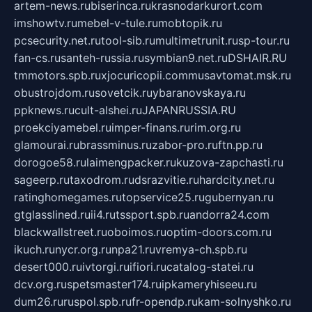
artem-news.ru
biserinca.ru
krasnodarkurort.com
imshowtv.ru
mebel-v-tule.ru
mobtopik.ru
pcsecurity.net.ru
tool-sib.ru
multimetrunit.ru
sp-tour.ru
fan-cs.ru
santeh-russia.ru
symbian9.net.ru
DSHAIR.RU
tmmotors.spb.ru
xjocuricopii.com
musavtomat.msk.ru
obustrojdom.ru
sovetcik.ru
ybaranovskaya.ru
ppknews.ru
cult-alshei.ru
JAPANRUSSIA.RU
proekciyamebel.ru
imper-finans.ru
rim.org.ru
glamourai.ru
brassminus.ru
zabor-pro.ru
ftn.pp.ru
dorogoe58.ru
laimengpacker.ru
kuzova-zapchasti.ru
sageerp.ru
taxodrom.ru
dsrazvitie.ru
hardcity.net.ru
ratinghomegames.ru
topservice25.ru
gubernyan.ru
gtglasslined.ru
ii4.ru
tssport.spb.ru
andorra24.com
blackwallstreet.ru
oboimos.ru
optim-doors.com.ru
ikuch.ru
nycr.org.ru
npa21.ru
vremya-ch.spb.ru
desert000.ru
ivtorgi.ru
ifiori.ru
catalog-statei.ru
dcv.org.ru
spetsmaster174.ru
ipkameryhiseeu.ru
dum26.ru
ruspol.spb.ru
fr-opendp.ru
kam-solnyshko.ru