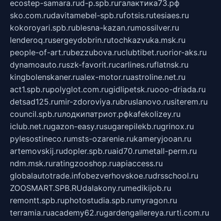
ecostep-samara.ru
d-p.spb.ru
галактика73.рф
sko.com.ru
davitamebel-spb.ru
fotsis.ru
tesiaes.ru
kokoroyari.spb.ru
blesna-kazan.ru
mossilver.ru
lenderoq.ru
sergeydobrin.ru
tochkazvuka.msk.ru
people-of-art.ru
bezzubova.ru
clubtibet.ru
orior-aks.ru
dynamoauto.ru
szk-favorit.ru
carlines.ru
flatnsk.ru
kingbolenskaner.ru
alex-motor.ru
astroline.net.ru
act1.spb.ru
polyglot.com.ru
gidlipetsk.ru
ooo-driada.ru
detsad125.ru
mir-zdoroviya.ru
bruslanovo.ru
siterem.ru
council.spb.ru
лодкипатриот.рф
kafekolizey.ru
iclub.net.ru
gazon-easy.ru
sugarepilekb.ru
grinox.ru
pylesostineco.ru
msts-ozarenie.ru
kameryjooan.ru
artemovskij.ru
dopler.spb.ru
aid70.ru
metall-perm.ru
ndm.msk.ru
ratingzooshop.ru
apiaccess.ru
globalautotrade.info
bezverhovskoe.ru
drsschool.ru
ZOOSMART.SPB.RU
dalakony.ru
medikijob.ru
remontt.spb.ru
photostudia.spb.ru
myragon.ru
terramia.ru
academy62.ru
gardengallereya.ru
rti.com.ru