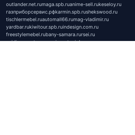
outlander.net.ru
maga.spb.ru
anime-sell.ru
keseloy.ru
газприборсервис.рф
karmin.spb.ru
shekswood.ru
tischlermebel.ru
automall66.ru
mag-vladimir.ru
yardbar.ru
kiwitour.spb.ru
indesign.com.ru
freestylemebel.ru
bany-samara.ru
rsei.ru
naidisvoyput.ru
mgsn-invest.ru
ipkamerasannce.ru
alicante-house.ru
ibelka74.ru
cozyhouse.info
vlkargalev-studio.ru
700mb.ru
figura-ufa.ru
alina-live.ru
belarusiannews.ru
womenknow.ru
dos-vniimk.ru
sega.net.ru
dv.net.ru
phenomenonsofhistory.com
telesputnik.net.ru
wall.pp.ru
pylesosroidmi.ru
gtc-clan.ru
cligs.ru
bibikazap.ru
popova.org.ru
netwhistler.spb.ru
bellvil.ru
bonzon.ru
iss-vladik.ru
defiparis.net.ru
las-gryzas.ru
amku.ru
electednews.spb.ru
feather.org.ru
spar72.ru
tankiigri.ru
dominus.com.ru
ibtree.ru
sanykool.pp.ru
unixlib.org.ru
menatep.spb.ru
gartenterrassen.ru
printeka.ru
skvozilka.com.ru
parkovka-pub.ru
lovemobi.ru
art-ru.ru