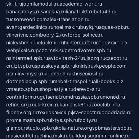
sk-if.ru
joomlamoduli.ru
academic-work.ru
bananaboys.ru
sanekua.ru
lianafrukt.ru
beta43.ru
tucsonwoori.com
alex-translation.ru
avantgardeclinics.ru
noel.msk.ru
buylq.ru
aquas-spb.ru
vilnerivne.com
bobry-2.ru
vtoroe-solnce.ru
nickysheen.ru
clockmir.ru
huntercraft.ru
стройокт.рф
webpixels.ru
pczz.msk.su
petrodvorets.spb.ru
nsintermed.spb.ru
avtovirazh-24.ru
jazzq.ru
czecot.ru
cruizi.spb.ru
spasskaya.spb.ru
kniris.ru
vkpeople.com
maminy-mysli.ru
arionorel.ru
khuseniosif.ru
dotmediacup.spb.ru
mebel-tiraspol.ru
all-books.biz
vmauto.spb.ru
shop-astyle.ru
derevo-s.ru
contrinform.ru
gutserial.ru
mdrussia.spb.ru
monod.ru
refine.org.ru
uk-krein.ru
kamensk61.ru
zooclub.info
filonov.org.ru
технокамск.рф
ra-spectr.ru
ooodriada.ru
promelmash.spb.ru
ixtys.spb.ru
fccity.ru
glamourstudio.spb.ru
kola-nature.org
spbmaster.spb.ru
musicoutlet.ru
china.msk.ru
bulldog.su
grimm-online.ru