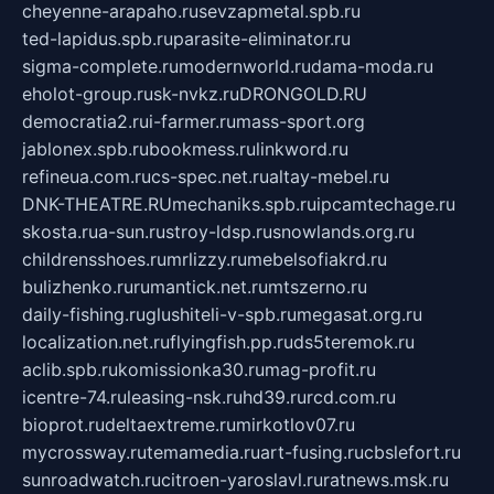
cheyenne-arapaho.ru
sevzapmetal.spb.ru
ted-lapidus.spb.ru
parasite-eliminator.ru
sigma-complete.ru
modernworld.ru
dama-moda.ru
eholot-group.ru
sk-nvkz.ru
DRONGOLD.RU
democratia2.ru
i-farmer.ru
mass-sport.org
jablonex.spb.ru
bookmess.ru
linkword.ru
refineua.com.ru
cs-spec.net.ru
altay-mebel.ru
DNK-THEATRE.RU
mechaniks.spb.ru
ipcamtechage.ru
skosta.ru
a-sun.ru
stroy-ldsp.ru
snowlands.org.ru
childrensshoes.ru
mrlizzy.ru
mebelsofiakrd.ru
bulizhenko.ru
rumantick.net.ru
mtszerno.ru
daily-fishing.ru
glushiteli-v-spb.ru
megasat.org.ru
localization.net.ru
flyingfish.pp.ru
ds5teremok.ru
aclib.spb.ru
komissionka30.ru
mag-profit.ru
icentre-74.ru
leasing-nsk.ru
hd39.ru
rcd.com.ru
bioprot.ru
deltaextreme.ru
mirkotlov07.ru
mycrossway.ru
temamedia.ru
art-fusing.ru
cbslefort.ru
sunroadwatch.ru
citroen-yaroslavl.ru
ratnews.msk.ru