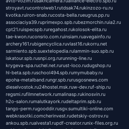
avto-vozim.ru
sakhcamera.ru
alliance-electro.spb.ru
stroyavt.ru
controlweb1.ru
tdsak74.ru
kinzozo-ru.ru
kvotka.ru
iron-snab.ru
costa-bella.ru
eugrus.pp.ru
associaciya39.ru
primexpo.spb.ru
bezmorchin.ru
ia2.ru
cpt21.ru
ispecspb.ru
regahost.ru
kolosok-elita.ru
tae-kwon.ru
consrio.com.ru
insiam.ru
avegainfo.ru
archery161.ru
bigencyclica.ru
vlast16.ru
korru.net
sarmiento.spb.su
extelopedia.ru
lammin-suo.spb.ru
iskatour.spb.ru
snpi.org.ru
running-line.ru
krygeva-spa.ru
chel.net.ru
rust-loco.ru
dugshop.ru
hl-beta.spb.ru
school494.spb.ru
mymubaby.ru
epoha-metalband.ru
ngr.spb.ru
rusgosnews.com
dieselvostok.ru
24hostel.msk.ru
w-dev.ru
f-ship.ru
regsmi.ru
filmnetwork.ru
malinasp.ru
kinosvin.ru
h2o-salon.ru
malutkayork.ru
deltaprim.spb.ru
tango-perm.ru
gooddir.ru
sgv.su
multiki-online.com
webkrasotki.com
cherinvest.ru
detskiy-ostrov.ru
ankou.spb.ru
alvesta1.ru
pdf-creator.ru
nix-files.org.ru