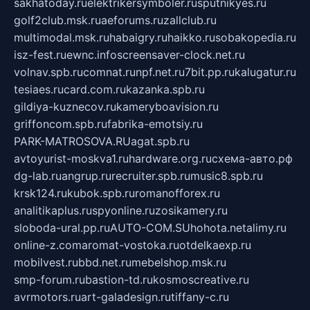
sakhatoday.ru
elektrikersymboler.ru
sputnikyes.ru
golf2club.msk.ru
aeforums.ru
zallclub.ru
multimodal.msk.ru
habaigry.ru
haikko.ru
sobakopedia.ru
isz-fest.ru
ewnc.info
screensaver-clock.net.ru
volnav.spb.ru
comnat.ru
npf.net.ru
7bit.pp.ru
kalugatur.ru
tesiaes.ru
card.com.ru
kazanka.spb.ru
gildiya-kuznecov.ru
kameryboavision.ru
griffoncom.spb.ru
fabrika-emotsiy.ru
PARK-MATROSOVA.RU
agat.spb.ru
avtoyurist-moskva1.ru
hardware.org.ru
схема-авто.рф
dg-lab.ru
angrup.ru
recruiter.spb.ru
music8.spb.ru
krsk124.ru
kubok.spb.ru
romanofforex.ru
analitikaplus.ru
spyonline.ru
zosikamery.ru
sloboda-ural.pp.ru
AUTO-COM.SU
hohota.net
alimy.ru
online-z.com
aromat-vostoka.ru
otdelkaexp.ru
mobilvest.ru
bbd.net.ru
mebelshop.msk.ru
smp-forum.ru
bastion-td.ru
kosmoscreative.ru
avrmotors.ru
art-galadesign.ru
tiffany-c.ru