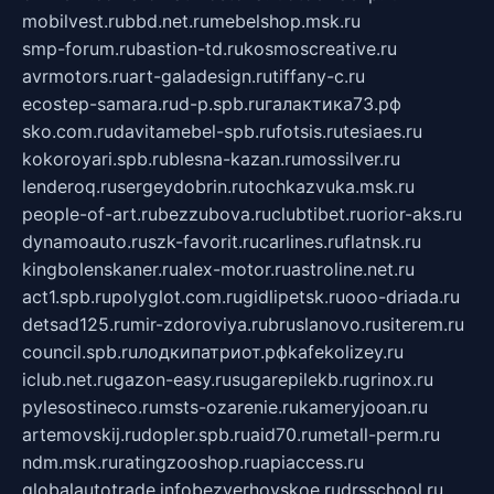
mobilvest.ru
bbd.net.ru
mebelshop.msk.ru
smp-forum.ru
bastion-td.ru
kosmoscreative.ru
avrmotors.ru
art-galadesign.ru
tiffany-c.ru
ecostep-samara.ru
d-p.spb.ru
галактика73.рф
sko.com.ru
davitamebel-spb.ru
fotsis.ru
tesiaes.ru
kokoroyari.spb.ru
blesna-kazan.ru
mossilver.ru
lenderoq.ru
sergeydobrin.ru
tochkazvuka.msk.ru
people-of-art.ru
bezzubova.ru
clubtibet.ru
orior-aks.ru
dynamoauto.ru
szk-favorit.ru
carlines.ru
flatnsk.ru
kingbolenskaner.ru
alex-motor.ru
astroline.net.ru
act1.spb.ru
polyglot.com.ru
gidlipetsk.ru
ooo-driada.ru
detsad125.ru
mir-zdoroviya.ru
bruslanovo.ru
siterem.ru
council.spb.ru
лодкипатриот.рф
kafekolizey.ru
iclub.net.ru
gazon-easy.ru
sugarepilekb.ru
grinox.ru
pylesostineco.ru
msts-ozarenie.ru
kameryjooan.ru
artemovskij.ru
dopler.spb.ru
aid70.ru
metall-perm.ru
ndm.msk.ru
ratingzooshop.ru
apiaccess.ru
globalautotrade.info
bezverhovskoe.ru
drsschool.ru