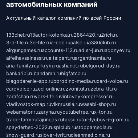
автомобильных компаний
Актуальный каталог компаний по всей России
133chel.ru
13autor-kolonka.ru
2864420.ru
2rich.ru
3-d-file.ru
3d-file.ru
a-cdc.ru
aalse.ru
a380club.ru
airgungames.ru
accounts-112.ru
adler-jun.ru
adonyev.ru
alfeihavsalnassr.ru
altaipant.ru
argentinamia.ru
aria-family.ru
arkrym.ru
ashanet.ru
belgorod-day.ru
bankaribi.ru
bandamn.ru
bigfatcc.ru
blagodarenie-spb.ru
borodino-media.ru
card-voice.ru
cardvoice.ru
zed-online.ru
zvonitut.ru
zebra-tlt.ru
zarafshan.ru
york-life.ru
vintovoykompressor.ru
vladivostok-map.ru
vlknrussia.ru
wasabi-shop.ru
webamator.ru
zaryna.ru
youtubefree.ru
x-ton.ru
trade-farm.ru
tajuncos.ru
taksu.ru
tor-lyubov-i-grom.ru
spayderhed-2022.ru
splclub.ru
stoppamedia.ru
snow-guard.ru
slovar-ivrit.ru
cleanmedicine.ru