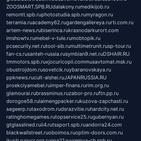
ZOOSMART.SPB.RU
dalakony.ru
medikijob.ru
remontt.spb.ru
photostudia.spb.ru
myragon.ru
terramia.ru
academy62.ru
gardengallereya.ru
rti.com.ru
artem-news.ru
biserinca.ru
krasnodarkurort.com
imshowtv.ru
mebel-v-tule.ru
mobtopik.ru
pcsecurity.net.ru
tool-sib.ru
multimetrunit.ru
sp-tour.ru
fan-cs.ru
santeh-russia.ru
symbian9.net.ru
DSHAIR.RU
tmmotors.spb.ru
xjocuricopii.com
musavtomat.msk.ru
obustrojdom.ru
sovetcik.ru
ybaranovskaya.ru
ppknews.ru
cult-alshei.ru
JAPANRUSSIA.RU
proekciyamebel.ru
imper-finans.ru
rim.org.ru
glamourai.ru
brassminus.ru
zabor-pro.ru
ftn.pp.ru
dorogoe58.ru
laimengpacker.ru
kuzova-zapchasti.ru
sageerp.ru
taxodrom.ru
dsrazvitie.ru
hardcity.net.ru
ratinghomegames.ru
topservice25.ru
gubernyan.ru
gtglasslined.ru
ii4.ru
tssport.spb.ru
andorra24.com
blackwallstreet.ru
oboimos.ru
optim-doors.com.ru
ikuch.ru
nycr.org.ru
npa21.ru
vremya-ch.spb.ru