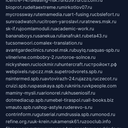
bioprot.ru
deltaextreme.ru
mirkotlov07.ru
mycrossway.ru
temamedia.ru
art-fusing.ru
cbslefort.ru
sunroadwatch.ru
citroen-yaroslavl.ru
ratnews.msk.ru
sk-if.ru
joomlamoduli.ru
academic-work.ru
bananaboys.ru
sanekua.ru
lianafrukt.ru
beta43.ru
tucsonwoori.com
alex-translation.ru
avantgardeclinics.ru
noel.msk.ru
buylq.ru
aquas-spb.ru
vilnerivne.com
bobry-2.ru
vtoroe-solnce.ru
nickysheen.ru
clockmir.ru
huntercraft.ru
стройокт.рф
webpixels.ru
pczz.msk.su
petrodvorets.spb.ru
nsintermed.spb.ru
avtovirazh-24.ru
jazzq.ru
czecot.ru
cruizi.spb.ru
spasskaya.spb.ru
kniris.ru
vkpeople.com
maminy-mysli.ru
arionorel.ru
khuseniosif.ru
dotmediacup.spb.ru
mebel-tiraspol.ru
all-books.biz
vmauto.spb.ru
shop-astyle.ru
derevo-s.ru
contrinform.ru
gutserial.ru
mdrussia.spb.ru
monod.ru
refine.org.ru
uk-krein.ru
kamensk61.ru
zooclub.info