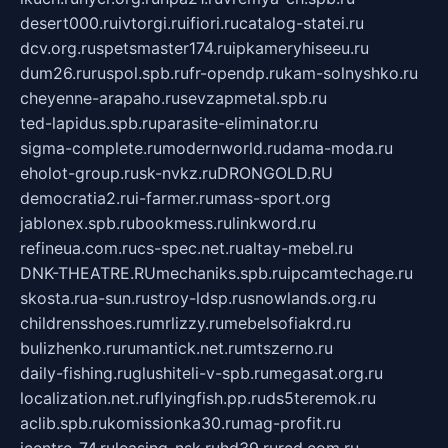
desert000.ru
ivtorgi.ru
ifiori.ru
catalog-statei.ru
dcv.org.ru
spetsmaster174.ru
ipkameryhiseeu.ru
dum26.ru
ruspol.spb.ru
fr-opendp.ru
kam-solnyshko.ru
cheyenne-arapaho.ru
sevzapmetal.spb.ru
ted-lapidus.spb.ru
parasite-eliminator.ru
sigma-complete.ru
modernworld.ru
dama-moda.ru
eholot-group.ru
sk-nvkz.ru
DRONGOLD.RU
democratia2.ru
i-farmer.ru
mass-sport.org
jablonex.spb.ru
bookmess.ru
linkword.ru
refineua.com.ru
cs-spec.net.ru
altay-mebel.ru
DNK-THEATRE.RU
mechaniks.spb.ru
ipcamtechage.ru
skosta.ru
a-sun.ru
stroy-ldsp.ru
snowlands.org.ru
childrensshoes.ru
mrlizzy.ru
mebelsofiakrd.ru
bulizhenko.ru
rumantick.net.ru
mtszerno.ru
daily-fishing.ru
glushiteli-v-spb.ru
megasat.org.ru
localization.net.ru
flyingfish.pp.ru
ds5teremok.ru
aclib.spb.ru
komissionka30.ru
mag-profit.ru
icentre-74.ru
leasing-nsk.ru
hd39.ru
rcd.com.ru