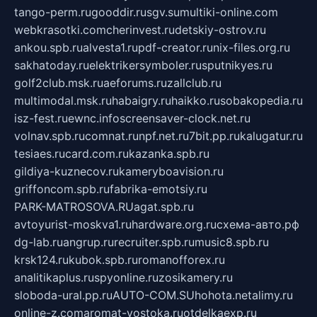
tango-perm.ru
gooddir.ru
sgv.su
multiki-online.com
webkrasotki.com
cherinvest.ru
detskiy-ostrov.ru
ankou.spb.ru
alvesta1.ru
pdf-creator.ru
nix-files.org.ru
sakhatoday.ru
elektrikersymboler.ru
sputnikyes.ru
golf2club.msk.ru
aeforums.ru
zallclub.ru
multimodal.msk.ru
habaigry.ru
haikko.ru
sobakopedia.ru
isz-fest.ru
ewnc.info
screensaver-clock.net.ru
volnav.spb.ru
comnat.ru
npf.net.ru
7bit.pp.ru
kalugatur.ru
tesiaes.ru
card.com.ru
kazanka.spb.ru
gildiya-kuznecov.ru
kameryboavision.ru
griffoncom.spb.ru
fabrika-emotsiy.ru
PARK-MATROSOVA.RU
agat.spb.ru
avtoyurist-moskva1.ru
hardware.org.ru
схема-авто.рф
dg-lab.ru
angrup.ru
recruiter.spb.ru
music8.spb.ru
krsk124.ru
kubok.spb.ru
romanofforex.ru
analitikaplus.ru
spyonline.ru
zosikamery.ru
sloboda-ural.pp.ru
AUTO-COM.SU
hohota.net
alimy.ru
online-z.com
aromat-vostoka.ru
otdelkaexp.ru