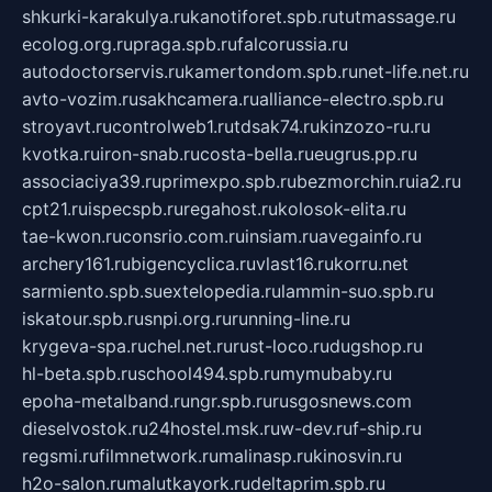
shkurki-karakulya.ru
kanotiforet.spb.ru
tutmassage.ru
ecolog.org.ru
praga.spb.ru
falcorussia.ru
autodoctorservis.ru
kamertondom.spb.ru
net-life.net.ru
avto-vozim.ru
sakhcamera.ru
alliance-electro.spb.ru
stroyavt.ru
controlweb1.ru
tdsak74.ru
kinzozo-ru.ru
kvotka.ru
iron-snab.ru
costa-bella.ru
eugrus.pp.ru
associaciya39.ru
primexpo.spb.ru
bezmorchin.ru
ia2.ru
cpt21.ru
ispecspb.ru
regahost.ru
kolosok-elita.ru
tae-kwon.ru
consrio.com.ru
insiam.ru
avegainfo.ru
archery161.ru
bigencyclica.ru
vlast16.ru
korru.net
sarmiento.spb.su
extelopedia.ru
lammin-suo.spb.ru
iskatour.spb.ru
snpi.org.ru
running-line.ru
krygeva-spa.ru
chel.net.ru
rust-loco.ru
dugshop.ru
hl-beta.spb.ru
school494.spb.ru
mymubaby.ru
epoha-metalband.ru
ngr.spb.ru
rusgosnews.com
dieselvostok.ru
24hostel.msk.ru
w-dev.ru
f-ship.ru
regsmi.ru
filmnetwork.ru
malinasp.ru
kinosvin.ru
h2o-salon.ru
malutkayork.ru
deltaprim.spb.ru