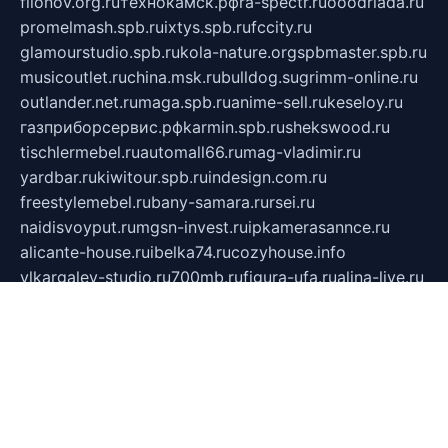
filonov.org.ru
технокамск.рф
ra-spectr.ru
ooodriada.ru
promelmash.spb.ru
ixtys.spb.ru
fccity.ru
glamourstudio.spb.ru
kola-nature.org
spbmaster.spb.ru
musicoutlet.ru
china.msk.ru
bulldog.su
grimm-online.ru
outlander.net.ru
maga.spb.ru
anime-sell.ru
keseloy.ru
газприборсервис.рф
karmin.spb.ru
shekswood.ru
tischlermebel.ru
automall66.ru
mag-vladimir.ru
yardbar.ru
kiwitour.spb.ru
indesign.com.ru
freestylemebel.ru
bany-samara.ru
rsei.ru
naidisvoyput.ru
mgsn-invest.ru
ipkamerasannce.ru
alicante-house.ru
ibelka74.ru
cozyhouse.info
vlkargalev-studio.ru
700mb.ru
figura-ufa.ru
alina-live.ru
belarusiannews.ru
womenknow.ru
dos-vniimk.ru
sega.net.ru
dv.net.ru
phenomenonsofhistory.com
telesputnik.net.ru
wall.pp.ru
pylesosroidmi.ru
gtc-clan.ru
cligs.ru
bibikazap.ru
popova.org.ru
netwhistler.spb.ru
bellvil.ru
bonzon.ru
iss-vladik.ru
defiparis.net.ru
las-gryzas.ru
amku.ru