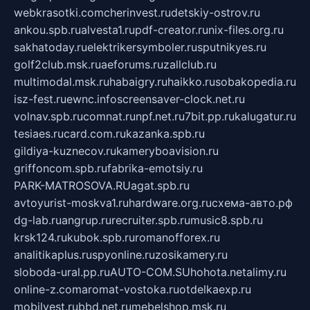
webkrasotki.com
cherinvest.ru
detskiy-ostrov.ru
ankou.spb.ru
alvesta1.ru
pdf-creator.ru
nix-files.org.ru
sakhatoday.ru
elektrikersymboler.ru
sputnikyes.ru
golf2club.msk.ru
aeforums.ru
zallclub.ru
multimodal.msk.ru
habaigry.ru
haikko.ru
sobakopedia.ru
isz-fest.ru
ewnc.info
screensaver-clock.net.ru
volnav.spb.ru
comnat.ru
npf.net.ru
7bit.pp.ru
kalugatur.ru
tesiaes.ru
card.com.ru
kazanka.spb.ru
gildiya-kuznecov.ru
kameryboavision.ru
griffoncom.spb.ru
fabrika-emotsiy.ru
PARK-MATROSOVA.RU
agat.spb.ru
avtoyurist-moskva1.ru
hardware.org.ru
схема-авто.рф
dg-lab.ru
angrup.ru
recruiter.spb.ru
music8.spb.ru
krsk124.ru
kubok.spb.ru
romanofforex.ru
analitikaplus.ru
spyonline.ru
zosikamery.ru
sloboda-ural.pp.ru
AUTO-COM.SU
hohota.net
alimy.ru
online-z.com
aromat-vostoka.ru
otdelkaexp.ru
mobilvest.ru
bbd.net.ru
mebelshop.msk.ru