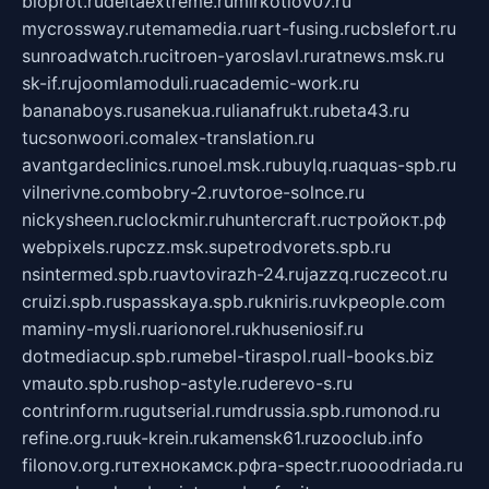
bioprot.ru
deltaextreme.ru
mirkotlov07.ru
mycrossway.ru
temamedia.ru
art-fusing.ru
cbslefort.ru
sunroadwatch.ru
citroen-yaroslavl.ru
ratnews.msk.ru
sk-if.ru
joomlamoduli.ru
academic-work.ru
bananaboys.ru
sanekua.ru
lianafrukt.ru
beta43.ru
tucsonwoori.com
alex-translation.ru
avantgardeclinics.ru
noel.msk.ru
buylq.ru
aquas-spb.ru
vilnerivne.com
bobry-2.ru
vtoroe-solnce.ru
nickysheen.ru
clockmir.ru
huntercraft.ru
стройокт.рф
webpixels.ru
pczz.msk.su
petrodvorets.spb.ru
nsintermed.spb.ru
avtovirazh-24.ru
jazzq.ru
czecot.ru
cruizi.spb.ru
spasskaya.spb.ru
kniris.ru
vkpeople.com
maminy-mysli.ru
arionorel.ru
khuseniosif.ru
dotmediacup.spb.ru
mebel-tiraspol.ru
all-books.biz
vmauto.spb.ru
shop-astyle.ru
derevo-s.ru
contrinform.ru
gutserial.ru
mdrussia.spb.ru
monod.ru
refine.org.ru
uk-krein.ru
kamensk61.ru
zooclub.info
filonov.org.ru
технокамск.рф
ra-spectr.ru
ooodriada.ru