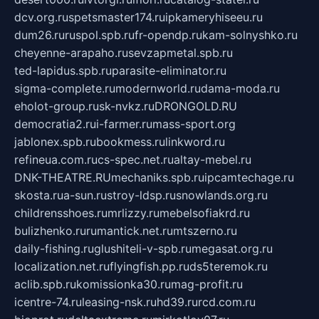
dcv.org.ru
spetsmaster174.ru
ipkameryhiseeu.ru
dum26.ru
ruspol.spb.ru
fr-opendp.ru
kam-solnyshko.ru
cheyenne-arapaho.ru
sevzapmetal.spb.ru
ted-lapidus.spb.ru
parasite-eliminator.ru
sigma-complete.ru
modernworld.ru
dama-moda.ru
eholot-group.ru
sk-nvkz.ru
DRONGOLD.RU
democratia2.ru
i-farmer.ru
mass-sport.org
jablonex.spb.ru
bookmess.ru
linkword.ru
refineua.com.ru
cs-spec.net.ru
altay-mebel.ru
DNK-THEATRE.RU
mechaniks.spb.ru
ipcamtechage.ru
skosta.ru
a-sun.ru
stroy-ldsp.ru
snowlands.org.ru
childrensshoes.ru
mrlizzy.ru
mebelsofiakrd.ru
bulizhenko.ru
rumantick.net.ru
mtszerno.ru
daily-fishing.ru
glushiteli-v-spb.ru
megasat.org.ru
localization.net.ru
flyingfish.pp.ru
ds5teremok.ru
aclib.spb.ru
komissionka30.ru
mag-profit.ru
icentre-74.ru
leasing-nsk.ru
hd39.ru
rcd.com.ru