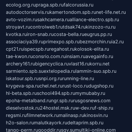
ecolog.org.ru
praga.spb.ru
falcorussia.ru
autodoctorservis.ru
kamertondom.spb.ru
net-life.net.ru
avto-vozim.ru
sakhcamera.ru
alliance-electro.spb.ru
stroyavt.ru
controlweb1.ru
tdsak74.ru
kinzozo-ru.ru
kvotka.ru
iron-snab.ru
costa-bella.ru
eugrus.pp.ru
associaciya39.ru
primexpo.spb.ru
bezmorchin.ru
ia2.ru
cpt21.ru
ispecspb.ru
regahost.ru
kolosok-elita.ru
tae-kwon.ru
consrio.com.ru
insiam.ru
avegainfo.ru
archery161.ru
bigencyclica.ru
vlast16.ru
korru.net
sarmiento.spb.su
extelopedia.ru
lammin-suo.spb.ru
iskatour.spb.ru
snpi.org.ru
running-line.ru
krygeva-spa.ru
chel.net.ru
rust-loco.ru
dugshop.ru
hl-beta.spb.ru
school494.spb.ru
mymubaby.ru
epoha-metalband.ru
ngr.spb.ru
rusgosnews.com
dieselvostok.ru
24hostel.msk.ru
w-dev.ru
f-ship.ru
regsmi.ru
filmnetwork.ru
malinasp.ru
kinosvin.ru
h2o-salon.ru
malutkayork.ru
deltaprim.spb.ru
tango-perm.ru
gooddir.ru
sgv.su
multiki-online.com