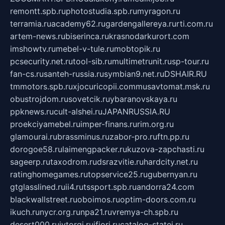
remontt.spb.ru
photostudia.spb.ru
myragon.ru
terramia.ru
academy62.ru
gardengallereya.ru
rti.com.ru
artem-news.ru
biserinca.ru
krasnodarkurort.com
imshowtv.ru
mebel-v-tule.ru
mobtopik.ru
pcsecurity.net.ru
tool-sib.ru
multimetrunit.ru
sp-tour.ru
fan-cs.ru
santeh-russia.ru
symbian9.net.ru
DSHAIR.RU
tmmotors.spb.ru
xjocuricopii.com
musavtomat.msk.ru
obustrojdom.ru
sovetcik.ru
ybaranovskaya.ru
ppknews.ru
cult-alshei.ru
JAPANRUSSIA.RU
proekciyamebel.ru
imper-finans.ru
rim.org.ru
glamourai.ru
brassminus.ru
zabor-pro.ru
ftn.pp.ru
dorogoe58.ru
laimengpacker.ru
kuzova-zapchasti.ru
sageerp.ru
taxodrom.ru
dsrazvitie.ru
hardcity.net.ru
ratinghomegames.ru
topservice25.ru
gubernyan.ru
gtglasslined.ru
ii4.ru
tssport.spb.ru
andorra24.com
blackwallstreet.ru
oboimos.ru
optim-doors.com.ru
ikuch.ru
nycr.org.ru
npa21.ru
vremya-ch.spb.ru
desert000.ru
ivtorgi.ru
ifiori.ru
catalog-statei.ru