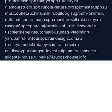
promelmash.spb.ru
ixtys.spb.ru
fccity.ru
glamourstudio.spb.ru
kola-nature.org
spbmaster.spb.ru
musicoutlet.ru
china.msk.ru
bulldog.su
grimm-online.ru
outlander.net.ru
maga.spb.ru
anime-sell.ru
keseloy.ru
газприборсервис.рф
karmin.spb.ru
shekswood.ru
tischlermebel.ru
automall66.ru
mag-vladimir.ru
yardbar.ru
kiwitour.spb.ru
indesign.com.ru
freestylemebel.ru
bany-samara.ru
rsei.ru
naidisvoyput.ru
mgsn-invest.ru
ipkamerasannce.ru
alicante-house.ru
ibelka74.ru
cozyhouse.info
vlkargalev-studio.ru
700mb.ru
figura-ufa.ru
alina-live.ru
belarusiannews.ru
womenknow.ru
dos-vniimk.ru
sega.net.ru
dv.net.ru
phenomenonsofhistory.com
telesputnik.net.ru
wall.pp.ru
pylesosroidmi.ru
gtc-clan.ru
cligs.ru
bibikazap.ru
popova.org.ru
netwhistler.spb.ru
bellvil.ru
bonzon.ru
iss-vladik.ru
defiparis.net.ru
las-gryzas.ru
amku.ru
electednews.spb.ru
feather.org.ru
spar72.ru
tankiigri.ru