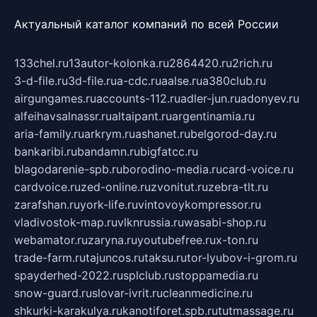
Актуальный каталог компаний по всей России
133chel.ru
13autor-kolonka.ru
2864420.ru
2rich.ru
3-d-file.ru
3d-file.ru
a-cdc.ru
aalse.ru
a380club.ru
airgungames.ru
accounts-112.ru
adler-jun.ru
adonyev.ru
alfeihavsalnassr.ru
altaipant.ru
argentinamia.ru
aria-family.ru
arkrym.ru
ashanet.ru
belgorod-day.ru
bankaribi.ru
bandamn.ru
bigfatcc.ru
blagodarenie-spb.ru
borodino-media.ru
card-voice.ru
cardvoice.ru
zed-online.ru
zvonitut.ru
zebra-tlt.ru
zarafshan.ru
york-life.ru
vintovoykompressor.ru
vladivostok-map.ru
vlknrussia.ru
wasabi-shop.ru
webamator.ru
zaryna.ru
youtubefree.ru
x-ton.ru
trade-farm.ru
tajuncos.ru
taksu.ru
tor-lyubov-i-grom.ru
spayderhed-2022.ru
splclub.ru
stoppamedia.ru
snow-guard.ru
slovar-ivrit.ru
cleanmedicine.ru
shkurki-karakulya.ru
kanotiforet.spb.ru
tutmassage.ru