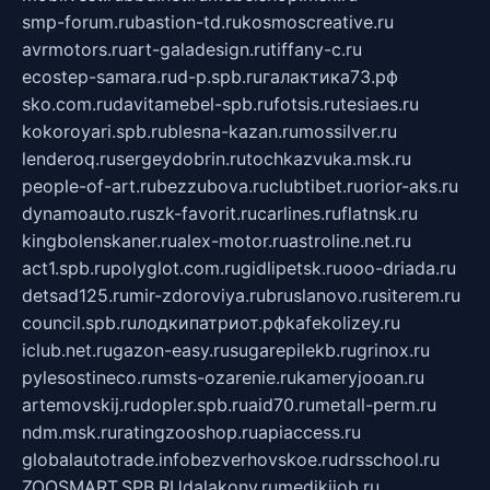
smp-forum.ru
bastion-td.ru
kosmoscreative.ru
avrmotors.ru
art-galadesign.ru
tiffany-c.ru
ecostep-samara.ru
d-p.spb.ru
галактика73.рф
sko.com.ru
davitamebel-spb.ru
fotsis.ru
tesiaes.ru
kokoroyari.spb.ru
blesna-kazan.ru
mossilver.ru
lenderoq.ru
sergeydobrin.ru
tochkazvuka.msk.ru
people-of-art.ru
bezzubova.ru
clubtibet.ru
orior-aks.ru
dynamoauto.ru
szk-favorit.ru
carlines.ru
flatnsk.ru
kingbolenskaner.ru
alex-motor.ru
astroline.net.ru
act1.spb.ru
polyglot.com.ru
gidlipetsk.ru
ooo-driada.ru
detsad125.ru
mir-zdoroviya.ru
bruslanovo.ru
siterem.ru
council.spb.ru
лодкипатриот.рф
kafekolizey.ru
iclub.net.ru
gazon-easy.ru
sugarepilekb.ru
grinox.ru
pylesostineco.ru
msts-ozarenie.ru
kameryjooan.ru
artemovskij.ru
dopler.spb.ru
aid70.ru
metall-perm.ru
ndm.msk.ru
ratingzooshop.ru
apiaccess.ru
globalautotrade.info
bezverhovskoe.ru
drsschool.ru
ZOOSMART.SPB.RU
dalakony.ru
medikijob.ru