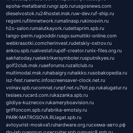
epoha-metalband.ru
ngr.spb.ru
rusgosnews.com
dieselvostok.ru
24hostel.msk.ru
w-dev.ru
f-ship.ru
regsmi.ru
filmnetwork.ru
malinasp.ru
kinosvin.ru
h2o-salon.ru
malutkayork.ru
deltaprim.spb.ru
tango-perm.ru
gooddir.ru
sgv.su
multiki-online.com
webkrasotki.com
cherinvest.ru
detskiy-ostrov.ru
ankou.spb.ru
alvesta1.ru
pdf-creator.ru
nix-files.org.ru
sakhatoday.ru
elektrikersymboler.ru
sputnikyes.ru
golf2club.msk.ru
aeforums.ru
zallclub.ru
multimodal.msk.ru
habaigry.ru
haikko.ru
sobakopedia.ru
isz-fest.ru
ewnc.info
screensaver-clock.net.ru
volnav.spb.ru
comnat.ru
npf.net.ru
7bit.pp.ru
kalugatur.ru
tesiaes.ru
card.com.ru
kazanka.spb.ru
gildiya-kuznecov.ru
kameryboavision.ru
griffoncom.spb.ru
fabrika-emotsiy.ru
PARK-MATROSOVA.RU
agat.spb.ru
avtoyurist-moskva1.ru
hardware.org.ru
схема-авто.рф
dg-lab.ru
angrup.ru
recruiter.spb.ru
music8.spb.ru