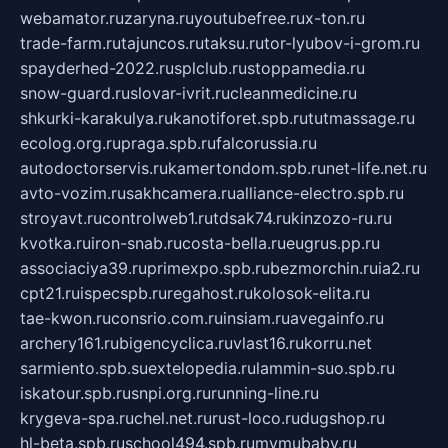
webamator.ru
zaryna.ru
youtubefree.ru
x-ton.ru
trade-farm.ru
tajuncos.ru
taksu.ru
tor-lyubov-i-grom.ru
spayderhed-2022.ru
splclub.ru
stoppamedia.ru
snow-guard.ru
slovar-ivrit.ru
cleanmedicine.ru
shkurki-karakulya.ru
kanotiforet.spb.ru
tutmassage.ru
ecolog.org.ru
praga.spb.ru
falcorussia.ru
autodoctorservis.ru
kamertondom.spb.ru
net-life.net.ru
avto-vozim.ru
sakhcamera.ru
alliance-electro.spb.ru
stroyavt.ru
controlweb1.ru
tdsak74.ru
kinzozo-ru.ru
kvotka.ru
iron-snab.ru
costa-bella.ru
eugrus.pp.ru
associaciya39.ru
primexpo.spb.ru
bezmorchin.ru
ia2.ru
cpt21.ru
ispecspb.ru
regahost.ru
kolosok-elita.ru
tae-kwon.ru
consrio.com.ru
insiam.ru
avegainfo.ru
archery161.ru
bigencyclica.ru
vlast16.ru
korru.net
sarmiento.spb.su
extelopedia.ru
lammin-suo.spb.ru
iskatour.spb.ru
snpi.org.ru
running-line.ru
krygeva-spa.ru
chel.net.ru
rust-loco.ru
dugshop.ru
hl-beta.spb.ru
school494.spb.ru
mymubaby.ru