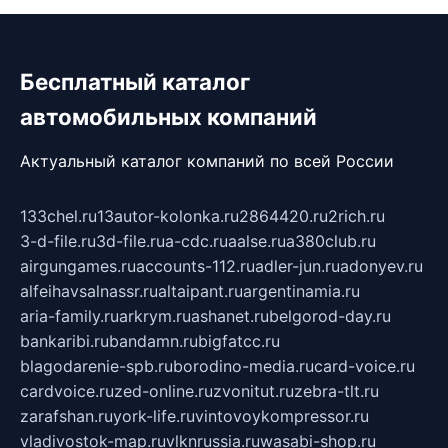
Бесплатный каталог
автомобильных компаний
Актуальный каталог компаний по всей России
133chel.ru
13autor-kolonka.ru
2864420.ru
2rich.ru
3-d-file.ru
3d-file.ru
a-cdc.ru
aalse.ru
a380club.ru
airgungames.ru
accounts-112.ru
adler-jun.ru
adonyev.ru
alfeihavsalnassr.ru
altaipant.ru
argentinamia.ru
aria-family.ru
arkrym.ru
ashanet.ru
belgorod-day.ru
bankaribi.ru
bandamn.ru
bigfatcc.ru
blagodarenie-spb.ru
borodino-media.ru
card-voice.ru
cardvoice.ru
zed-online.ru
zvonitut.ru
zebra-tlt.ru
zarafshan.ru
york-life.ru
vintovoykompressor.ru
vladivostok-map.ru
vlknrussia.ru
wasabi-shop.ru