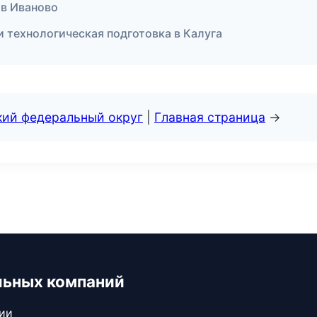
 в Иваново
 технологическая подготовка в Калуга
кий федеральный округ
|
Главная страница
→
льных компаний
сии