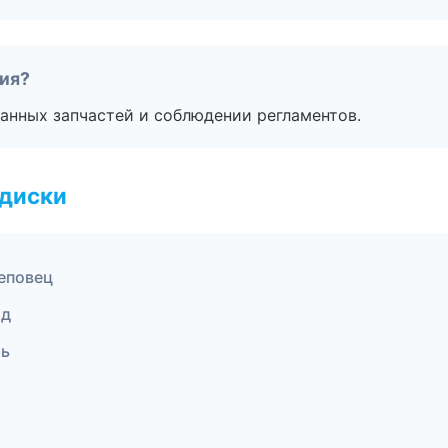
тия?
анных запчастей и соблюдении регламентов.
 диски
реповец
од
рь