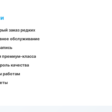
ми
рый заказ редких
вное обслуживание
запись
м премиум-класса
роль качества
м работам
меты