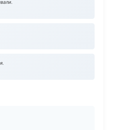
вали.
я.