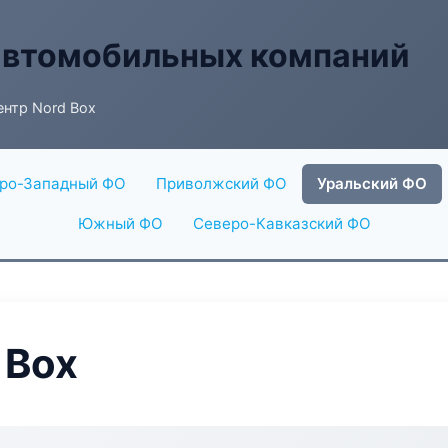
автомобильных компаний
нтр Nord Box
ро-Западный ФО
Приволжский ФО
Уральский ФО
Южный ФО
Северо-Кавказский ФО
 Box