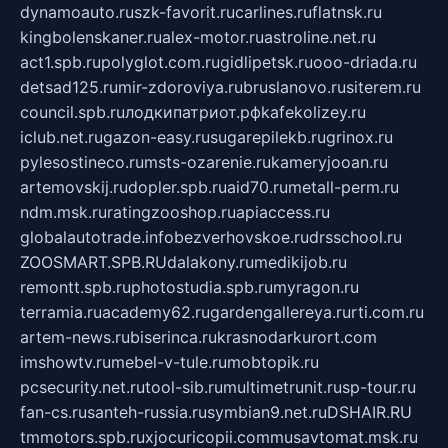
dynamoauto.ru
szk-favorit.ru
carlines.ru
flatnsk.ru
kingbolenskaner.ru
alex-motor.ru
astroline.net.ru
act1.spb.ru
polyglot.com.ru
gidlipetsk.ru
ooo-driada.ru
detsad125.ru
mir-zdoroviya.ru
bruslanovo.ru
siterem.ru
council.spb.ru
лодкипатриот.рф
kafekolizey.ru
iclub.net.ru
gazon-easy.ru
sugarepilekb.ru
grinox.ru
pylesostineco.ru
msts-ozarenie.ru
kameryjooan.ru
artemovskij.ru
dopler.spb.ru
aid70.ru
metall-perm.ru
ndm.msk.ru
ratingzooshop.ru
apiaccess.ru
globalautotrade.info
bezverhovskoe.ru
drsschool.ru
ZOOSMART.SPB.RU
dalakony.ru
medikijob.ru
remontt.spb.ru
photostudia.spb.ru
myragon.ru
terramia.ru
academy62.ru
gardengallereya.ru
rti.com.ru
artem-news.ru
biserinca.ru
krasnodarkurort.com
imshowtv.ru
mebel-v-tule.ru
mobtopik.ru
pcsecurity.net.ru
tool-sib.ru
multimetrunit.ru
sp-tour.ru
fan-cs.ru
santeh-russia.ru
symbian9.net.ru
DSHAIR.RU
tmmotors.spb.ru
xjocuricopii.com
musavtomat.msk.ru