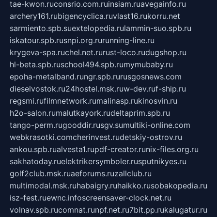
tae-kwon.ru
consrio.com.ru
insiam.ru
avegainfo.ru
archery161.ru
bigencyclica.ru
vlast16.ru
korru.net
sarmiento.spb.su
extelopedia.ru
lammin-suo.spb.ru
iskatour.spb.ru
snpi.org.ru
running-line.ru
krygeva-spa.ru
chel.net.ru
rust-loco.ru
dugshop.ru
hl-beta.spb.ru
school494.spb.ru
mymubaby.ru
epoha-metalband.ru
ngr.spb.ru
rusgosnews.com
dieselvostok.ru
24hostel.msk.ru
w-dev.ru
f-ship.ru
regsmi.ru
filmnetwork.ru
malinasp.ru
kinosvin.ru
h2o-salon.ru
malutkayork.ru
deltaprim.spb.ru
tango-perm.ru
gooddir.ru
sgv.su
multiki-online.com
webkrasotki.com
cherinvest.ru
detskiy-ostrov.ru
ankou.spb.ru
alvesta1.ru
pdf-creator.ru
nix-files.org.ru
sakhatoday.ru
elektrikersymboler.ru
sputnikyes.ru
golf2club.msk.ru
aeforums.ru
zallclub.ru
multimodal.msk.ru
habaigry.ru
haikko.ru
sobakopedia.ru
isz-fest.ru
ewnc.info
screensaver-clock.net.ru
volnav.spb.ru
comnat.ru
npf.net.ru
7bit.pp.ru
kalugatur.ru