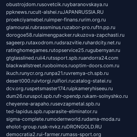
obustrojdom.ru
sovetcik.ru
ybaranovskaya.ru
ppknews.ru
cult-alshei.ru
JAPANRUSSIA.RU
proekciyamebel.ru
imper-finans.ru
rim.org.ru
glamourai.ru
brassminus.ru
zabor-pro.ru
ftn.pp.ru
dorogoe58.ru
laimengpacker.ru
kuzova-zapchasti.ru
sageerp.ru
taxodrom.ru
dsrazvitie.ru
hardcity.net.ru
ratinghomegames.ru
topservice25.ru
gubernyan.ru
gtglasslined.ru
ii4.ru
tssport.spb.ru
andorra24.com
blackwallstreet.ru
oboimos.ru
optim-doors.com.ru
ikuch.ru
nycr.org.ru
npa21.ru
vremya-ch.spb.ru
desert000.ru
ivtorgi.ru
ifiori.ru
catalog-statei.ru
dcv.org.ru
spetsmaster174.ru
ipkameryhiseeu.ru
dum26.ru
ruspol.spb.ru
fr-opendp.ru
kam-solnyshko.ru
cheyenne-arapaho.ru
sevzapmetal.spb.ru
ted-lapidus.spb.ru
parasite-eliminator.ru
sigma-complete.ru
modernworld.ru
dama-moda.ru
eholot-group.ru
sk-nvkz.ru
DRONGOLD.RU
democratia2.ru
i-farmer.ru
mass-sport.org