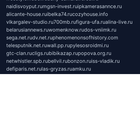
naidisvoyput.ru
mgsn-invest.ru
ipkamerasannce.ru
alicante-house.ru
ibelka74.ru
cozyhouse.info
vlkargalev-studio.ru
700mb.ru
figura-ufa.ru
alina-live.ru
belarusiannews.ru
womenknow.ru
dos-vniimk.ru
sega.net.ru
dv.net.ru
phenomenonsofhistory.com
telesputnik.net.ru
wall.pp.ru
pylesosroidmi.ru
gtc-clan.ru
cligs.ru
bibikazap.ru
popova.org.ru
netwhistler.spb.ru
bellvil.ru
bonzon.ru
iss-vladik.ru
defiparis.net.ru
las-gryzas.ru
amku.ru
electednews.spb.ru
feather.org.ru
spar72.ru
tankiigri.ru
dominus.com.ru
ibtree.ru
sanykool.pp.ru
unixlib.org.ru
menatep.spb.ru
gartenterrassen.ru
printeka.ru
skvozilka.com.ru
parkovka-pub.ru
lovemobi.ru
art-ru.ru
emulatorz.com.ru
alucomp.com.ru
tatforum.com.ru
alternativa-profi.ru
dermakler.ru
artsurvey.ru
aredir.ru
khimspas.ru
centr-maxi.ru
2018r.ru
bort-stomer-defort.ru
professional2.ru
gibsons.ru
artselena.ru
art-pilot.ru
ingredient.spb.ru