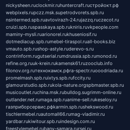
nickysheen.ru
clockmir.ru
huntercraft.ru
стройокт.рф
webpixels.ru
pczz.msk.su
petrodvorets.spb.ru
nsintermed.spb.ru
avtovirazh-24.ru
jazzq.ru
czecot.ru
cruizi.spb.ru
spasskaya.spb.ru
kniris.ru
vkpeople.com
maminy-mysli.ru
arionorel.ru
khuseniosif.ru
dotmediacup.spb.ru
mebel-tiraspol.ru
all-books.biz
vmauto.spb.ru
shop-astyle.ru
derevo-s.ru
contrinform.ru
gutserial.ru
mdrussia.spb.ru
monod.ru
refine.org.ru
uk-krein.ru
kamensk61.ru
zooclub.info
filonov.org.ru
технокамск.рф
ra-spectr.ru
ooodriada.ru
promelmash.spb.ru
ixtys.spb.ru
fccity.ru
glamourstudio.spb.ru
kola-nature.org
spbmaster.spb.ru
musicoutlet.ru
china.msk.ru
bulldog.su
grimm-online.ru
outlander.net.ru
maga.spb.ru
anime-sell.ru
keseloy.ru
газприборсервис.рф
karmin.spb.ru
shekswood.ru
tischlermebel.ru
automall66.ru
mag-vladimir.ru
yardbar.ru
kiwitour.spb.ru
indesign.com.ru
freestylemebel.ru
bany-samara.ru
rsei.ru