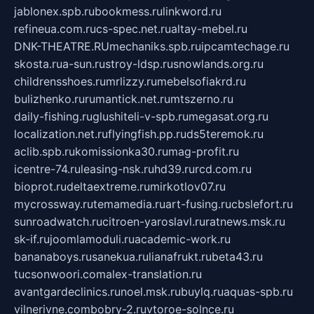
jablonex.spb.ru
bookmess.ru
linkword.ru
refineua.com.ru
cs-spec.net.ru
altay-mebel.ru
DNK-THEATRE.RU
mechaniks.spb.ru
ipcamtechage.ru
skosta.ru
a-sun.ru
stroy-ldsp.ru
snowlands.org.ru
childrensshoes.ru
mrlizzy.ru
mebelsofiakrd.ru
bulizhenko.ru
rumantick.net.ru
mtszerno.ru
daily-fishing.ru
glushiteli-v-spb.ru
megasat.org.ru
localization.net.ru
flyingfish.pp.ru
ds5teremok.ru
aclib.spb.ru
komissionka30.ru
mag-profit.ru
icentre-74.ru
leasing-nsk.ru
hd39.ru
rcd.com.ru
bioprot.ru
deltaextreme.ru
mirkotlov07.ru
mycrossway.ru
temamedia.ru
art-fusing.ru
cbslefort.ru
sunroadwatch.ru
citroen-yaroslavl.ru
ratnews.msk.ru
sk-if.ru
joomlamoduli.ru
academic-work.ru
bananaboys.ru
sanekua.ru
lianafrukt.ru
beta43.ru
tucsonwoori.com
alex-translation.ru
avantgardeclinics.ru
noel.msk.ru
buylq.ru
aquas-spb.ru
vilnerivne.com
bobry-2.ru
vtoroe-solnce.ru