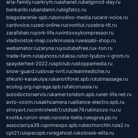
aria-family.ru
arkrym.ru
ashanet.ru
belgorod-day.ru
bankaribi.ru
bandamn.ru
bigfatcc.ru
blagodarenie-spb.ru
borodino-media.ru
card-voice.ru
cardvoice.ru
zed-online.ru
zvonitut.ru
zebra-tlt.ru
zarafshan.ru
york-life.ru
vintovoykompressor.ru
vladivostok-map.ru
vlknrussia.ru
wasabi-shop.ru
webamator.ru
zaryna.ru
youtubefree.ru
x-ton.ru
trade-farm.ru
tajuncos.ru
taksu.ru
tor-lyubov-i-grom.ru
spayderhed-2022.ru
splclub.ru
stoppamedia.ru
snow-guard.ru
slovar-ivrit.ru
cleanmedicine.ru
shkurki-karakulya.ru
kanotiforet.spb.ru
tutmassage.ru
ecolog.org.ru
praga.spb.ru
falcorussia.ru
autodoctorservis.ru
kamertondom.spb.ru
net-life.net.ru
avto-vozim.ru
sakhcamera.ru
alliance-electro.spb.ru
stroyavt.ru
controlweb1.ru
tdsak74.ru
kinzozo-ru.ru
kvotka.ru
iron-snab.ru
costa-bella.ru
eugrus.pp.ru
associaciya39.ru
primexpo.spb.ru
bezmorchin.ru
ia2.ru
cpt21.ru
ispecspb.ru
regahost.ru
kolosok-elita.ru