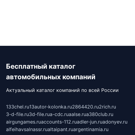
Бесплатный каталог
автомобильных компаний
Актуальный каталог компаний по всей России
133chel.ru
13autor-kolonka.ru
2864420.ru
2rich.ru
3-d-file.ru
3d-file.ru
a-cdc.ru
aalse.ru
a380club.ru
airgungames.ru
accounts-112.ru
adler-jun.ru
adonyev.ru
alfeihavsalnassr.ru
altaipant.ru
argentinamia.ru