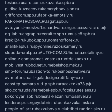
tesiaes.ru
card.com.ru
kazanka.spb.ru
gildiya-kuznecov.ru
kameryboavision.ru
griffoncom.spb.ru
fabrika-emotsiy.ru
PARK-MATROSOVA.RU
agat.spb.ru
avtoyurist-moskva1.ru
hardware.org.ru
схема-авто.рф
dg-lab.ru
angrup.ru
recruiter.spb.ru
music8.spb.ru
krsk124.ru
kubok.spb.ru
romanofforex.ru
analitikaplus.ru
spyonline.ru
zosikamery.ru
sloboda-ural.pp.ru
AUTO-COM.SU
hohota.net
alimy.ru
online-z.com
aromat-vostoka.ru
otdelkaexp.ru
mobilvest.ru
bbd.net.ru
mebelshop.msk.ru
smp-forum.ru
bastion-td.ru
kosmoscreative.ru
avrmotors.ru
art-galadesign.ru
tiffany-c.ru
ecostep-samara.ru
d-p.spb.ru
галактика73.рф
sko.com.ru
davitamebel-spb.ru
fotsis.ru
tesiaes.ru
kokoroyari.spb.ru
blesna-kazan.ru
mossilver.ru
lenderoq.ru
sergeydobrin.ru
tochkazvuka.msk.ru
people-of-art.ru
bezzubova.ru
clubtibet.ru
orior-aks.ru