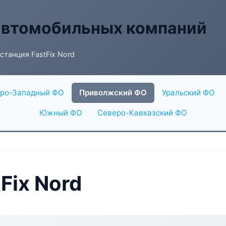
автомобильных компаний
станция FastFix Nord
ро-Западный ФО
Приволжский ФО
Уральский ФО
Южный ФО
Северо-Кавказский ФО
Fix Nord