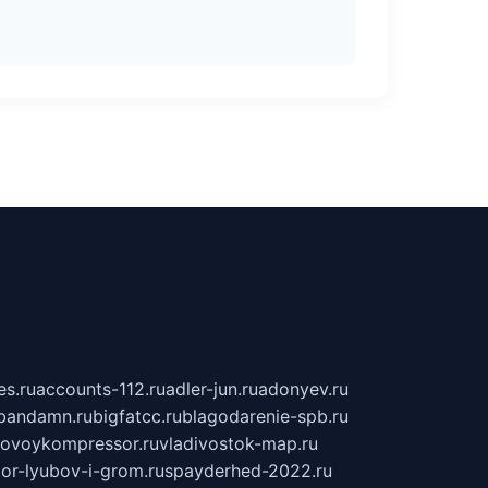
s.ru
accounts-112.ru
adler-jun.ru
adonyev.ru
bandamn.ru
bigfatcc.ru
blagodarenie-spb.ru
tovoykompressor.ru
vladivostok-map.ru
tor-lyubov-i-grom.ru
spayderhed-2022.ru