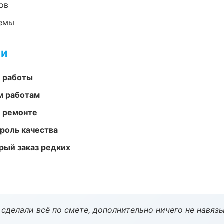
ов
темы
ми
е работы
м работам
и ремонте
роль качества
рый заказ редких
сделали всё по смете, дополнительно ничего не навязы