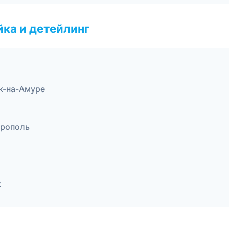
ка и детейлинг
к-на-Амуре
ерополь
к