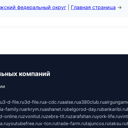
лжский федеральный округ
|
Главная страница
→
льных компаний
сии
ru
3-d-file.ru
3d-file.ru
a-cdc.ru
aalse.ru
a380club.ru
airgungame
ia-family.ru
arkrym.ru
ashanet.ru
belgorod-day.ru
bankaribi.ru
d-online.ru
zvonitut.ru
zebra-tlt.ru
zarafshan.ru
york-life.ru
vin
a.ru
youtubefree.ru
x-ton.ru
trade-farm.ru
tajuncos.ru
taksu.ru