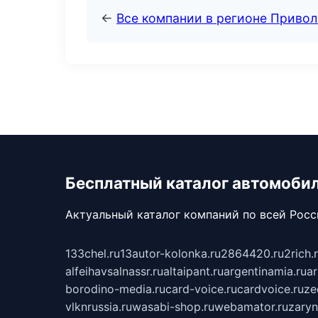
←
Все компании в регионе Приво
Бесплатный каталог автомоби
Актуальный каталог компаний по всей Рос
133chel.ru
13autor-kolonka.ru
2864420.ru
2rich.
alfeihavsalnassr.ru
altaipant.ru
argentinamia.ru
ar
borodino-media.ru
card-voice.ru
cardvoice.ru
ze
vlknrussia.ru
wasabi-shop.ru
webamator.ru
zaryn