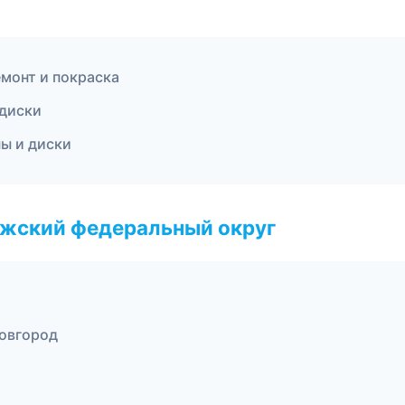
монт и покраска
 диски
ны и диски
лжский федеральный округ
овгород