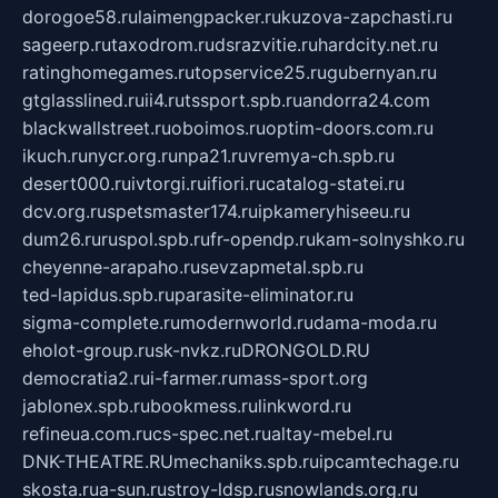
dorogoe58.ru
laimengpacker.ru
kuzova-zapchasti.ru
sageerp.ru
taxodrom.ru
dsrazvitie.ru
hardcity.net.ru
ratinghomegames.ru
topservice25.ru
gubernyan.ru
gtglasslined.ru
ii4.ru
tssport.spb.ru
andorra24.com
blackwallstreet.ru
oboimos.ru
optim-doors.com.ru
ikuch.ru
nycr.org.ru
npa21.ru
vremya-ch.spb.ru
desert000.ru
ivtorgi.ru
ifiori.ru
catalog-statei.ru
dcv.org.ru
spetsmaster174.ru
ipkameryhiseeu.ru
dum26.ru
ruspol.spb.ru
fr-opendp.ru
kam-solnyshko.ru
cheyenne-arapaho.ru
sevzapmetal.spb.ru
ted-lapidus.spb.ru
parasite-eliminator.ru
sigma-complete.ru
modernworld.ru
dama-moda.ru
eholot-group.ru
sk-nvkz.ru
DRONGOLD.RU
democratia2.ru
i-farmer.ru
mass-sport.org
jablonex.spb.ru
bookmess.ru
linkword.ru
refineua.com.ru
cs-spec.net.ru
altay-mebel.ru
DNK-THEATRE.RU
mechaniks.spb.ru
ipcamtechage.ru
skosta.ru
a-sun.ru
stroy-ldsp.ru
snowlands.org.ru