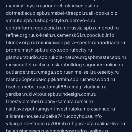
maminy-mysli.ru
arionorel.ru
khuseniosif.ru
dotmediacup.spb.ru
mebel-tiraspol.ru
all-books.biz
vmauto.spb.ru
shop-astyle.ru
derevo-s.ru
contrinform.ru
gutserial.ru
mdrussia.spb.ru
monod.ru
refine.org.ru
uk-krein.ru
kamensk61.ru
zooclub.info
filonov.org.ru
технокамск.рф
ra-spectr.ru
ooodriada.ru
promelmash.spb.ru
ixtys.spb.ru
fccity.ru
glamourstudio.spb.ru
kola-nature.org
spbmaster.spb.ru
musicoutlet.ru
china.msk.ru
bulldog.su
grimm-online.ru
outlander.net.ru
maga.spb.ru
anime-sell.ru
keseloy.ru
газприборсервис.рф
karmin.spb.ru
shekswood.ru
tischlermebel.ru
automall66.ru
mag-vladimir.ru
yardbar.ru
kiwitour.spb.ru
indesign.com.ru
freestylemebel.ru
bany-samara.ru
rsei.ru
naidisvoyput.ru
mgsn-invest.ru
ipkamerasannce.ru
alicante-house.ru
ibelka74.ru
cozyhouse.info
vlkargalev-studio.ru
700mb.ru
figura-ufa.ru
alina-live.ru
belarusiannews.ru
womenknow.ru
dos-vniimk.ru