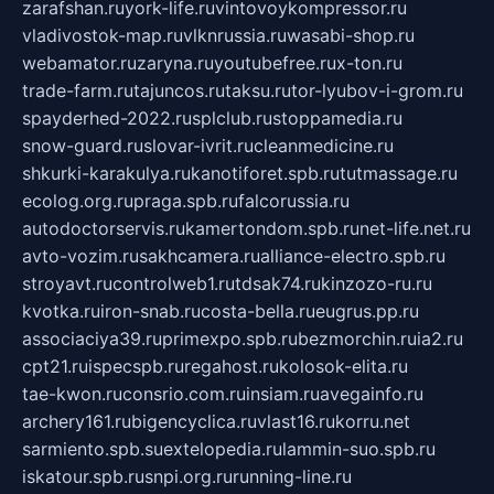
zarafshan.ru
york-life.ru
vintovoykompressor.ru
vladivostok-map.ru
vlknrussia.ru
wasabi-shop.ru
webamator.ru
zaryna.ru
youtubefree.ru
x-ton.ru
trade-farm.ru
tajuncos.ru
taksu.ru
tor-lyubov-i-grom.ru
spayderhed-2022.ru
splclub.ru
stoppamedia.ru
snow-guard.ru
slovar-ivrit.ru
cleanmedicine.ru
shkurki-karakulya.ru
kanotiforet.spb.ru
tutmassage.ru
ecolog.org.ru
praga.spb.ru
falcorussia.ru
autodoctorservis.ru
kamertondom.spb.ru
net-life.net.ru
avto-vozim.ru
sakhcamera.ru
alliance-electro.spb.ru
stroyavt.ru
controlweb1.ru
tdsak74.ru
kinzozo-ru.ru
kvotka.ru
iron-snab.ru
costa-bella.ru
eugrus.pp.ru
associaciya39.ru
primexpo.spb.ru
bezmorchin.ru
ia2.ru
cpt21.ru
ispecspb.ru
regahost.ru
kolosok-elita.ru
tae-kwon.ru
consrio.com.ru
insiam.ru
avegainfo.ru
archery161.ru
bigencyclica.ru
vlast16.ru
korru.net
sarmiento.spb.su
extelopedia.ru
lammin-suo.spb.ru
iskatour.spb.ru
snpi.org.ru
running-line.ru