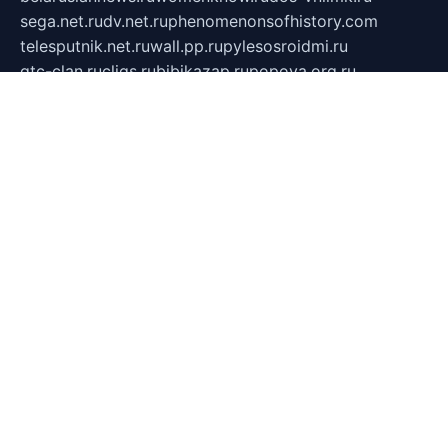
sega.net.ru
dv.net.ru
phenomenonsofhistory.com
telesputnik.net.ru
wall.pp.ru
pylesosroidmi.ru
gtc-clan.ru
cligs.ru
bibikazap.ru
popova.org.ru
netwhistler.spb.ru
bellvil.ru
bonzon.ru
iss-vladik.ru
defiparis.net.ru
las-gryzas.ru
amku.ru
electednews.spb.ru
feather.org.ru
spar72.ru
tankiigri.ru
dominus.com.ru
ibtree.ru
sanykool.pp.ru
unixlib.org.ru
menatep.spb.ru
gartenterrassen.ru
printeka.ru
skvozilka.com.ru
parkovka-pub.ru
lovemobi.ru
art-ru.ru
emulatorz.com.ru
alucomp.com.ru
tatforum.com.ru
alternativa-profi.ru
dermakler.ru
artsurvey.ru
aredir.ru
khimspas.ru
centr-maxi.ru
2018r.ru
bort-stomer-defort.ru
professional2.ru
gibsons.ru
artselena.ru
art-pilot.ru
ingredient.spb.ru
npfpolimer.spb.ru
argentum.spb.ru
hom-edu.ru
af-num.ru
cashadvanceamericasev.org
trexp.spb.ru
apteka-gerzena.ru
vasilyevka.msk.ru
personalloanrgx.org
tishanskiysdk.ru
atma-volga.ru