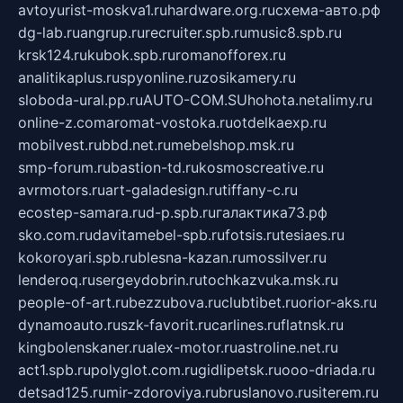
avtoyurist-moskva1.ru
hardware.org.ru
схема-авто.рф
dg-lab.ru
angrup.ru
recruiter.spb.ru
music8.spb.ru
krsk124.ru
kubok.spb.ru
romanofforex.ru
analitikaplus.ru
spyonline.ru
zosikamery.ru
sloboda-ural.pp.ru
AUTO-COM.SU
hohota.net
alimy.ru
online-z.com
aromat-vostoka.ru
otdelkaexp.ru
mobilvest.ru
bbd.net.ru
mebelshop.msk.ru
smp-forum.ru
bastion-td.ru
kosmoscreative.ru
avrmotors.ru
art-galadesign.ru
tiffany-c.ru
ecostep-samara.ru
d-p.spb.ru
галактика73.рф
sko.com.ru
davitamebel-spb.ru
fotsis.ru
tesiaes.ru
kokoroyari.spb.ru
blesna-kazan.ru
mossilver.ru
lenderoq.ru
sergeydobrin.ru
tochkazvuka.msk.ru
people-of-art.ru
bezzubova.ru
clubtibet.ru
orior-aks.ru
dynamoauto.ru
szk-favorit.ru
carlines.ru
flatnsk.ru
kingbolenskaner.ru
alex-motor.ru
astroline.net.ru
act1.spb.ru
polyglot.com.ru
gidlipetsk.ru
ooo-driada.ru
detsad125.ru
mir-zdoroviya.ru
bruslanovo.ru
siterem.ru