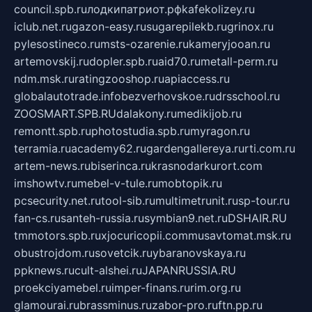
council.spb.ru
лодкипатриот.рф
kafekolizey.ru
iclub.net.ru
gazon-easy.ru
sugarepilekb.ru
grinox.ru
pylesostineco.ru
msts-ozarenie.ru
kameryjooan.ru
artemovskij.ru
dopler.spb.ru
aid70.ru
metall-perm.ru
ndm.msk.ru
ratingzooshop.ru
apiaccess.ru
globalautotrade.info
bezverhovskoe.ru
drsschool.ru
ZOOSMART.SPB.RU
dalakony.ru
medikijob.ru
remontt.spb.ru
photostudia.spb.ru
myragon.ru
terramia.ru
academy62.ru
gardengallereya.ru
rti.com.ru
artem-news.ru
biserinca.ru
krasnodarkurort.com
imshowtv.ru
mebel-v-tule.ru
mobtopik.ru
pcsecurity.net.ru
tool-sib.ru
multimetrunit.ru
sp-tour.ru
fan-cs.ru
santeh-russia.ru
symbian9.net.ru
DSHAIR.RU
tmmotors.spb.ru
xjocuricopii.com
musavtomat.msk.ru
obustrojdom.ru
sovetcik.ru
ybaranovskaya.ru
ppknews.ru
cult-alshei.ru
JAPANRUSSIA.RU
proekciyamebel.ru
imper-finans.ru
rim.org.ru
glamourai.ru
brassminus.ru
zabor-pro.ru
ftn.pp.ru