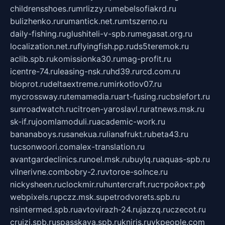
childrensshoes.ru
mrlizzy.ru
mebelsofiakrd.ru
bulizhenko.ru
rumantick.net.ru
mtszerno.ru
daily-fishing.ru
glushiteli-v-spb.ru
megasat.org.ru
localization.net.ru
flyingfish.pp.ru
ds5teremok.ru
aclib.spb.ru
komissionka30.ru
mag-profit.ru
icentre-74.ru
leasing-nsk.ru
hd39.ru
rcd.com.ru
bioprot.ru
deltaextreme.ru
mirkotlov07.ru
mycrossway.ru
temamedia.ru
art-fusing.ru
cbslefort.ru
sunroadwatch.ru
citroen-yaroslavl.ru
ratnews.msk.ru
sk-if.ru
joomlamoduli.ru
academic-work.ru
bananaboys.ru
sanekua.ru
lianafrukt.ru
beta43.ru
tucsonwoori.com
alex-translation.ru
avantgardeclinics.ru
noel.msk.ru
buylq.ru
aquas-spb.ru
vilnerivne.com
bobry-2.ru
vtoroe-solnce.ru
nickysheen.ru
clockmir.ru
huntercraft.ru
стройокт.рф
webpixels.ru
pczz.msk.su
petrodvorets.spb.ru
nsintermed.spb.ru
avtovirazh-24.ru
jazzq.ru
czecot.ru
cruizi.spb.ru
spasskaya.spb.ru
kniris.ru
vkpeople.com