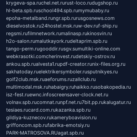
krygeva-spa.ru
chel.net.ru
rust-loco.ru
dugshop.ru
hl-beta.spb.ru
school494.spb.ru
mymubaby.ru
epoha-metalband.ru
ngr.spb.ru
rusgosnews.com
dieselvostok.ru
24hostel.msk.ru
w-dev.ru
f-ship.ru
regsmi.ru
filmnetwork.ru
malinasp.ru
kinosvin.ru
h2o-salon.ru
malutkayork.ru
deltaprim.spb.ru
tango-perm.ru
gooddir.ru
sgv.su
multiki-online.com
webkrasotki.com
cherinvest.ru
detskiy-ostrov.ru
ankou.spb.ru
alvesta1.ru
pdf-creator.ru
nix-files.org.ru
sakhatoday.ru
elektrikersymboler.ru
sputnikyes.ru
golf2club.msk.ru
aeforums.ru
zallclub.ru
multimodal.msk.ru
habaigry.ru
haikko.ru
sobakopedia.ru
isz-fest.ru
ewnc.info
screensaver-clock.net.ru
volnav.spb.ru
comnat.ru
npf.net.ru
7bit.pp.ru
kalugatur.ru
tesiaes.ru
card.com.ru
kazanka.spb.ru
gildiya-kuznecov.ru
kameryboavision.ru
griffoncom.spb.ru
fabrika-emotsiy.ru
PARK-MATROSOVA.RU
agat.spb.ru