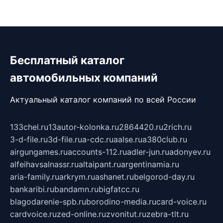
Бесплатный каталог
автомобильных компаний
Актуальный каталог компаний по всей России
133chel.ru
13autor-kolonka.ru
2864420.ru
2rich.ru
3-d-file.ru
3d-file.ru
a-cdc.ru
aalse.ru
a380club.ru
airgungames.ru
accounts-112.ru
adler-jun.ru
adonyev.ru
alfeihavsalnassr.ru
altaipant.ru
argentinamia.ru
aria-family.ru
arkrym.ru
ashanet.ru
belgorod-day.ru
bankaribi.ru
bandamn.ru
bigfatcc.ru
blagodarenie-spb.ru
borodino-media.ru
card-voice.ru
cardvoice.ru
zed-online.ru
zvonitut.ru
zebra-tlt.ru