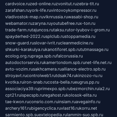
cardvoice.ru
zed-online.ru
zvonitut.ru
zebra-tlt.ru
zarafshan.ru
york-life.ru
vintovoykompressor.ru
vladivostok-map.ru
vlknrussia.ru
wasabi-shop.ru
webamator.ru
zaryna.ru
youtubefree.ru
x-ton.ru
trade-farm.ru
tajuncos.ru
taksu.ru
tor-lyubov-i-grom.ru
spayderhed-2022.ru
splclub.ru
stoppamedia.ru
snow-guard.ru
slovar-ivrit.ru
cleanmedicine.ru
shkurki-karakulya.ru
kanotiforet.spb.ru
tutmassage.ru
ecolog.org.ru
praga.spb.ru
falcorussia.ru
autodoctorservis.ru
kamertondom.spb.ru
net-life.net.ru
avto-vozim.ru
sakhcamera.ru
alliance-electro.spb.ru
stroyavt.ru
controlweb1.ru
tdsak74.ru
kinzozo-ru.ru
kvotka.ru
iron-snab.ru
costa-bella.ru
eugrus.pp.ru
associaciya39.ru
primexpo.spb.ru
bezmorchin.ru
ia2.ru
cpt21.ru
ispecspb.ru
regahost.ru
kolosok-elita.ru
tae-kwon.ru
consrio.com.ru
insiam.ru
avegainfo.ru
archery161.ru
bigencyclica.ru
vlast16.ru
korru.net
sarmiento.spb.su
extelopedia.ru
lammin-suo.spb.ru