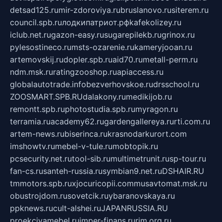
detsad125.ru
mir-zdoroviya.ru
bruslanovo.ru
siterem.ru
council.spb.ru
лодкипатриот.рф
kafekolizey.ru
iclub.net.ru
gazon-easy.ru
sugarepilekb.ru
grinox.ru
pylesostineco.ru
msts-ozarenie.ru
kameryjooan.ru
artemovskij.ru
dopler.spb.ru
aid70.ru
metall-perm.ru
ndm.msk.ru
ratingzooshop.ru
apiaccess.ru
globalautotrade.info
bezverhovskoe.ru
drsschool.ru
ZOOSMART.SPB.RU
dalakony.ru
medikijob.ru
remontt.spb.ru
photostudia.spb.ru
myragon.ru
terramia.ru
academy62.ru
gardengallereya.ru
rti.com.ru
artem-news.ru
biserinca.ru
krasnodarkurort.com
imshowtv.ru
mebel-v-tule.ru
mobtopik.ru
pcsecurity.net.ru
tool-sib.ru
multimetrunit.ru
sp-tour.ru
fan-cs.ru
santeh-russia.ru
symbian9.net.ru
DSHAIR.RU
tmmotors.spb.ru
xjocuricopii.com
musavtomat.msk.ru
obustrojdom.ru
sovetcik.ru
ybaranovskaya.ru
ppknews.ru
cult-alshei.ru
JAPANRUSSIA.RU
proekciyamebel.ru
imper-finans.ru
rim.org.ru