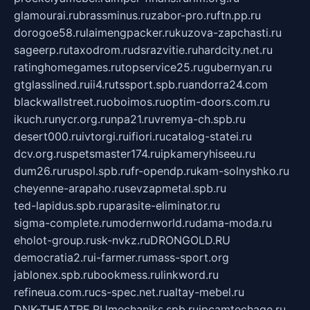
glamourai.ru
brassminus.ru
zabor-pro.ru
ftn.pp.ru
dorogoe58.ru
laimengpacker.ru
kuzova-zapchasti.ru
sageerp.ru
taxodrom.ru
dsrazvitie.ru
hardcity.net.ru
ratinghomegames.ru
topservice25.ru
gubernyan.ru
gtglasslined.ru
ii4.ru
tssport.spb.ru
andorra24.com
blackwallstreet.ru
oboimos.ru
optim-doors.com.ru
ikuch.ru
nycr.org.ru
npa21.ru
vremya-ch.spb.ru
desert000.ru
ivtorgi.ru
ifiori.ru
catalog-statei.ru
dcv.org.ru
spetsmaster174.ru
ipkameryhiseeu.ru
dum26.ru
ruspol.spb.ru
fr-opendp.ru
kam-solnyshko.ru
cheyenne-arapaho.ru
sevzapmetal.spb.ru
ted-lapidus.spb.ru
parasite-eliminator.ru
sigma-complete.ru
modernworld.ru
dama-moda.ru
eholot-group.ru
sk-nvkz.ru
DRONGOLD.RU
democratia2.ru
i-farmer.ru
mass-sport.org
jablonex.spb.ru
bookmess.ru
linkword.ru
refineua.com.ru
cs-spec.net.ru
altay-mebel.ru
DNK-THEATRE.RU
mechaniks.spb.ru
ipcamtechage.ru