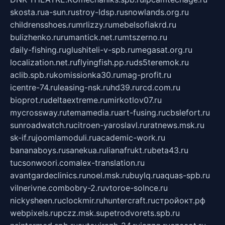
skosta.ru
a-sun.ru
stroy-ldsp.ru
snowlands.org.ru
childrensshoes.ru
mrlizzy.ru
mebelsofiakrd.ru
bulizhenko.ru
rumantick.net.ru
mtszerno.ru
daily-fishing.ru
glushiteli-v-spb.ru
megasat.org.ru
localization.net.ru
flyingfish.pp.ru
ds5teremok.ru
aclib.spb.ru
komissionka30.ru
mag-profit.ru
icentre-74.ru
leasing-nsk.ru
hd39.ru
rcd.com.ru
bioprot.ru
deltaextreme.ru
mirkotlov07.ru
mycrossway.ru
temamedia.ru
art-fusing.ru
cbslefort.ru
sunroadwatch.ru
citroen-yaroslavl.ru
ratnews.msk.ru
sk-if.ru
joomlamoduli.ru
academic-work.ru
bananaboys.ru
sanekua.ru
lianafrukt.ru
beta43.ru
tucsonwoori.com
alex-translation.ru
avantgardeclinics.ru
noel.msk.ru
buylq.ru
aquas-spb.ru
vilnerivne.com
bobry-2.ru
vtoroe-solnce.ru
nickysheen.ru
clockmir.ru
huntercraft.ru
стройокт.рф
webpixels.ru
pczz.msk.su
petrodvorets.spb.ru