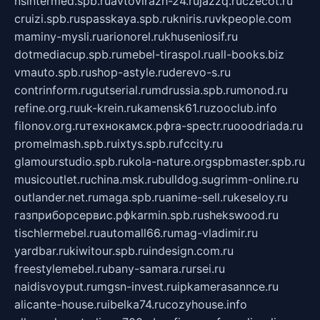
nsintermed.spb.ru
avtovirazh-24.ru
jazzq.ru
czecot.ru
cruizi.spb.ru
spasskaya.spb.ru
kniris.ru
vkpeople.com
maminy-mysli.ru
arionorel.ru
khuseniosif.ru
dotmediacup.spb.ru
mebel-tiraspol.ru
all-books.biz
vmauto.spb.ru
shop-astyle.ru
derevo-s.ru
contrinform.ru
gutserial.ru
mdrussia.spb.ru
monod.ru
refine.org.ru
uk-krein.ru
kamensk61.ru
zooclub.info
filonov.org.ru
технокамск.рф
ra-spectr.ru
ooodriada.ru
promelmash.spb.ru
ixtys.spb.ru
fccity.ru
glamourstudio.spb.ru
kola-nature.org
spbmaster.spb.ru
musicoutlet.ru
china.msk.ru
bulldog.su
grimm-online.ru
outlander.net.ru
maga.spb.ru
anime-sell.ru
keseloy.ru
газприборсервис.рф
karmin.spb.ru
shekswood.ru
tischlermebel.ru
automall66.ru
mag-vladimir.ru
yardbar.ru
kiwitour.spb.ru
indesign.com.ru
freestylemebel.ru
bany-samara.ru
rsei.ru
naidisvoyput.ru
mgsn-invest.ru
ipkamerasannce.ru
alicante-house.ru
ibelka74.ru
cozyhouse.info