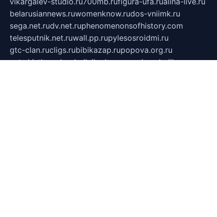
vlkargalev-studio.ru
700mb.ru
figura-ufa.ru
alina-live.ru
belarusiannews.ru
womenknow.ru
dos-vniimk.ru
sega.net.ru
dv.net.ru
phenomenonsofhistory.com
telesputnik.net.ru
wall.pp.ru
pylesosroidmi.ru
gtc-clan.ru
cligs.ru
bibikazap.ru
popova.org.ru
netwhistler.spb.ru
bellvil.ru
bonzon.ru
iss-vladik.ru
defiparis.net.ru
las-gryzas.ru
amku.ru
electednews.spb.ru
feather.org.ru
spar72.ru
tankiigri.ru
dominus.com.ru
ibtree.ru
sanykool.pp.ru
unixlib.org.ru
menatep.spb.ru
gartenterrassen.ru
printeka.ru
skvozilka.com.ru
parkovka-pub.ru
lovemobi.ru
art-ru.ru
emulatorz.com.ru
alucomp.com.ru
tatforum.com.ru
alternativa-profi.ru
dermakler.ru
artsurvey.ru
aredir.ru
khimspas.ru
centr-maxi.ru
2018r.ru
bort-stomer-defort.ru
professional2.ru
gibsons.ru
artselena.ru
art-pilot.ru
ingredient.spb.ru
npfpolimer.spb.ru
argentum.spb.ru
hom-edu.ru
af-num.ru
cashadvanceamericasev.org
trexp.spb.ru