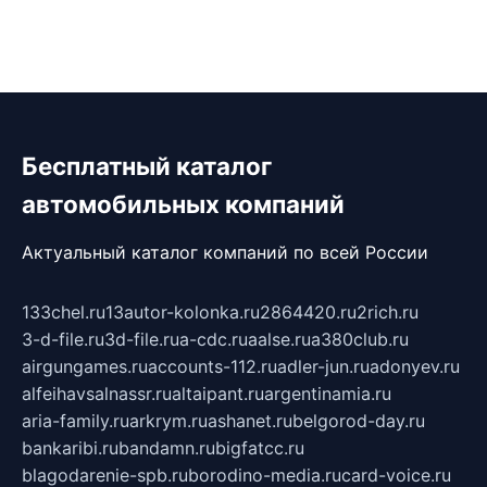
Бесплатный каталог
автомобильных компаний
Актуальный каталог компаний по всей России
133chel.ru
13autor-kolonka.ru
2864420.ru
2rich.ru
3-d-file.ru
3d-file.ru
a-cdc.ru
aalse.ru
a380club.ru
airgungames.ru
accounts-112.ru
adler-jun.ru
adonyev.ru
alfeihavsalnassr.ru
altaipant.ru
argentinamia.ru
aria-family.ru
arkrym.ru
ashanet.ru
belgorod-day.ru
bankaribi.ru
bandamn.ru
bigfatcc.ru
blagodarenie-spb.ru
borodino-media.ru
card-voice.ru