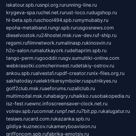
iskatour.spb.ru
snpi.org.ru
running-line.ru
krygeva-spa.ru
chel.net.ru
rust-loco.ru
dugshop.ru
hl-beta.spb.ru
school494.spb.ru
mymubaby.ru
epoha-metalband.ru
ngr.spb.ru
rusgosnews.com
dieselvostok.ru
24hostel.msk.ru
w-dev.ru
f-ship.ru
regsmi.ru
filmnetwork.ru
malinasp.ru
kinosvin.ru
h2o-salon.ru
malutkayork.ru
deltaprim.spb.ru
tango-perm.ru
gooddir.ru
sgv.su
multiki-online.com
webkrasotki.com
cherinvest.ru
detskiy-ostrov.ru
ankou.spb.ru
alvesta1.ru
pdf-creator.ru
nix-files.org.ru
sakhatoday.ru
elektrikersymboler.ru
sputnikyes.ru
golf2club.msk.ru
aeforums.ru
zallclub.ru
multimodal.msk.ru
habaigry.ru
haikko.ru
sobakopedia.ru
isz-fest.ru
ewnc.info
screensaver-clock.net.ru
volnav.spb.ru
comnat.ru
npf.net.ru
7bit.pp.ru
kalugatur.ru
tesiaes.ru
card.com.ru
kazanka.spb.ru
gildiya-kuznecov.ru
kameryboavision.ru
griffoncom.spb.ru
fabrika-emotsiy.ru