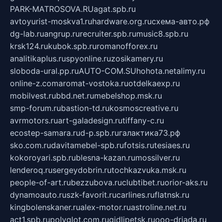
PARK-MATROSOVA.RU
agat.spb.ru
avtoyurist-moskva1.ru
hardware.org.ru
схема-авто.рф
dg-lab.ru
angrup.ru
recruiter.spb.ru
music8.spb.ru
krsk124.ru
kubok.spb.ru
romanofforex.ru
analitikaplus.ru
spyonline.ru
zosikamery.ru
sloboda-ural.pp.ru
AUTO-COM.SU
hohota.net
alimy.ru
online-z.com
aromat-vostoka.ru
otdelkaexp.ru
mobilvest.ru
bbd.net.ru
mebelshop.msk.ru
smp-forum.ru
bastion-td.ru
kosmoscreative.ru
avrmotors.ru
art-galadesign.ru
tiffany-c.ru
ecostep-samara.ru
d-p.spb.ru
галактика73.рф
sko.com.ru
davitamebel-spb.ru
fotsis.ru
tesiaes.ru
kokoroyari.spb.ru
blesna-kazan.ru
mossilver.ru
lenderoq.ru
sergeydobrin.ru
tochkazvuka.msk.ru
people-of-art.ru
bezzubova.ru
clubtibet.ru
orior-aks.ru
dynamoauto.ru
szk-favorit.ru
carlines.ru
flatnsk.ru
kingbolenskaner.ru
alex-motor.ru
astroline.net.ru
act1.spb.ru
polyglot.com.ru
gidlipetsk.ru
ooo-driada.ru