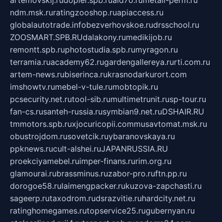
artemovskij.ru
dopler.spb.ru
aid70.ru
metall-perm.ru
ndm.msk.ru
ratingzooshop.ru
apiaccess.ru
globalautotrade.info
bezverhovskoe.ru
drsschool.ru
ZOOSMART.SPB.RU
dalakony.ru
medikijob.ru
remontt.spb.ru
photostudia.spb.ru
myragon.ru
terramia.ru
academy62.ru
gardengallereya.ru
rti.com.ru
artem-news.ru
biserinca.ru
krasnodarkurort.com
imshowtv.ru
mebel-v-tule.ru
mobtopik.ru
pcsecurity.net.ru
tool-sib.ru
multimetrunit.ru
sp-tour.ru
fan-cs.ru
santeh-russia.ru
symbian9.net.ru
DSHAIR.RU
tmmotors.spb.ru
xjocuricopii.com
musavtomat.msk.ru
obustrojdom.ru
sovetcik.ru
ybaranovskaya.ru
ppknews.ru
cult-alshei.ru
JAPANRUSSIA.RU
proekciyamebel.ru
imper-finans.ru
rim.org.ru
glamourai.ru
brassminus.ru
zabor-pro.ru
ftn.pp.ru
dorogoe58.ru
laimengpacker.ru
kuzova-zapchasti.ru
sageerp.ru
taxodrom.ru
dsrazvitie.ru
hardcity.net.ru
ratinghomegames.ru
topservice25.ru
gubernyan.ru