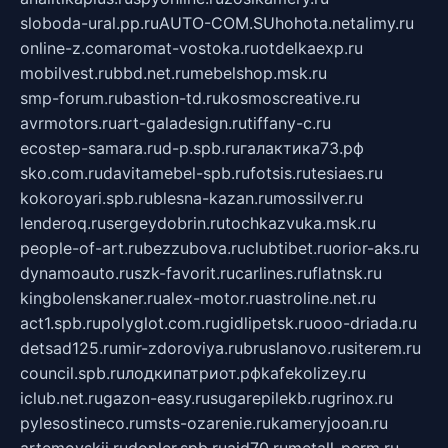
sloboda-ural.pp.ru
AUTO-COM.SU
hohota.net
alimy.ru
online-z.com
aromat-vostoka.ru
otdelkaexp.ru
mobilvest.ru
bbd.net.ru
mebelshop.msk.ru
smp-forum.ru
bastion-td.ru
kosmoscreative.ru
avrmotors.ru
art-galadesign.ru
tiffany-c.ru
ecostep-samara.ru
d-p.spb.ru
галактика73.рф
sko.com.ru
davitamebel-spb.ru
fotsis.ru
tesiaes.ru
kokoroyari.spb.ru
blesna-kazan.ru
mossilver.ru
lenderoq.ru
sergeydobrin.ru
tochkazvuka.msk.ru
people-of-art.ru
bezzubova.ru
clubtibet.ru
orior-aks.ru
dynamoauto.ru
szk-favorit.ru
carlines.ru
flatnsk.ru
kingbolenskaner.ru
alex-motor.ru
astroline.net.ru
act1.spb.ru
polyglot.com.ru
gidlipetsk.ru
ooo-driada.ru
detsad125.ru
mir-zdoroviya.ru
bruslanovo.ru
siterem.ru
council.spb.ru
лодкипатриот.рф
kafekolizey.ru
iclub.net.ru
gazon-easy.ru
sugarepilekb.ru
grinox.ru
pylesostineco.ru
msts-ozarenie.ru
kameryjooan.ru