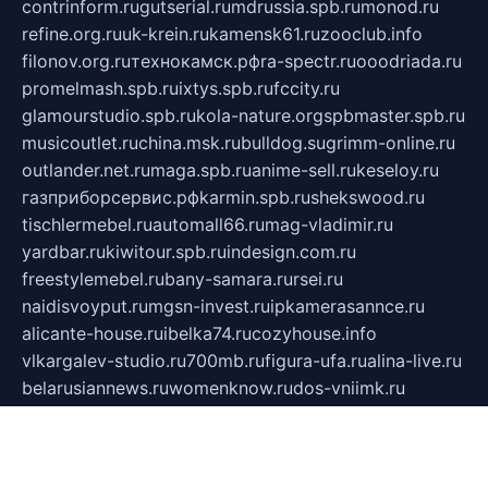
contrinform.ru
gutserial.ru
mdrussia.spb.ru
monod.ru
refine.org.ru
uk-krein.ru
kamensk61.ru
zooclub.info
filonov.org.ru
технокамск.рф
ra-spectr.ru
ooodriada.ru
promelmash.spb.ru
ixtys.spb.ru
fccity.ru
glamourstudio.spb.ru
kola-nature.org
spbmaster.spb.ru
musicoutlet.ru
china.msk.ru
bulldog.su
grimm-online.ru
outlander.net.ru
maga.spb.ru
anime-sell.ru
keseloy.ru
газприборсервис.рф
karmin.spb.ru
shekswood.ru
tischlermebel.ru
automall66.ru
mag-vladimir.ru
yardbar.ru
kiwitour.spb.ru
indesign.com.ru
freestylemebel.ru
bany-samara.ru
rsei.ru
naidisvoyput.ru
mgsn-invest.ru
ipkamerasannce.ru
alicante-house.ru
ibelka74.ru
cozyhouse.info
vlkargalev-studio.ru
700mb.ru
figura-ufa.ru
alina-live.ru
belarusiannews.ru
womenknow.ru
dos-vniimk.ru
sega.net.ru
dv.net.ru
phenomenonsofhistory.com
telesputnik.net.ru
wall.pp.ru
pylesosroidmi.ru
gtc-clan.ru
cligs.ru
bibikazap.ru
popova.org.ru