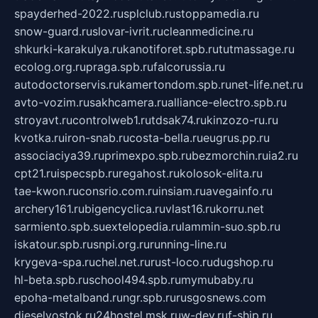
spayderhed-2022.ru
splclub.ru
stoppamedia.ru
snow-guard.ru
slovar-ivrit.ru
cleanmedicine.ru
shkurki-karakulya.ru
kanotiforet.spb.ru
tutmassage.ru
ecolog.org.ru
praga.spb.ru
falcorussia.ru
autodoctorservis.ru
kamertondom.spb.ru
net-life.net.ru
avto-vozim.ru
sakhcamera.ru
alliance-electro.spb.ru
stroyavt.ru
controlweb1.ru
tdsak74.ru
kinzozo-ru.ru
kvotka.ru
iron-snab.ru
costa-bella.ru
eugrus.pp.ru
associaciya39.ru
primexpo.spb.ru
bezmorchin.ru
ia2.ru
cpt21.ru
ispecspb.ru
regahost.ru
kolosok-elita.ru
tae-kwon.ru
consrio.com.ru
insiam.ru
avegainfo.ru
archery161.ru
bigencyclica.ru
vlast16.ru
korru.net
sarmiento.spb.su
extelopedia.ru
lammin-suo.spb.ru
iskatour.spb.ru
snpi.org.ru
running-line.ru
krygeva-spa.ru
chel.net.ru
rust-loco.ru
dugshop.ru
hl-beta.spb.ru
school494.spb.ru
mymubaby.ru
epoha-metalband.ru
ngr.spb.ru
rusgosnews.com
dieselvostok.ru
24hostel.msk.ru
w-dev.ru
f-ship.ru