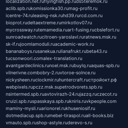
localization.net.ru
flyingfish.pp.ru
ds5teremok.ru
aclib.spb.ru
komissionka30.ru
mag-profit.ru
icentre-74.ru
leasing-nsk.ru
hd39.ru
rcd.com.ru
bioprot.ru
deltaextreme.ru
mirkotlov07.ru
mycrossway.ru
temamedia.ru
art-fusing.ru
cbslefort.ru
sunroadwatch.ru
citroen-yaroslavl.ru
ratnews.msk.ru
sk-if.ru
joomlamoduli.ru
academic-work.ru
bananaboys.ru
sanekua.ru
lianafrukt.ru
beta43.ru
tucsonwoori.com
alex-translation.ru
avantgardeclinics.ru
noel.msk.ru
buylq.ru
aquas-spb.ru
vilnerivne.com
bobry-2.ru
vtoroe-solnce.ru
nickysheen.ru
clockmir.ru
huntercraft.ru
стройокт.рф
webpixels.ru
pczz.msk.su
petrodvorets.spb.ru
nsintermed.spb.ru
avtovirazh-24.ru
jazzq.ru
czecot.ru
cruizi.spb.ru
spasskaya.spb.ru
kniris.ru
vkpeople.com
maminy-mysli.ru
arionorel.ru
khuseniosif.ru
dotmediacup.spb.ru
mebel-tiraspol.ru
all-books.biz
vmauto.spb.ru
shop-astyle.ru
derevo-s.ru