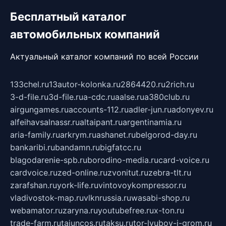
Бесплатный каталог
автомобильных компаний
Актуальный каталог компаний по всей России
133chel.ru
13autor-kolonka.ru
2864420.ru
2rich.ru
3-d-file.ru
3d-file.ru
a-cdc.ru
aalse.ru
a380club.ru
airgungames.ru
accounts-112.ru
adler-jun.ru
adonyev.ru
alfeihavsalnassr.ru
altaipant.ru
argentinamia.ru
aria-family.ru
arkrym.ru
ashanet.ru
belgorod-day.ru
bankaribi.ru
bandamn.ru
bigfatcc.ru
blagodarenie-spb.ru
borodino-media.ru
card-voice.ru
cardvoice.ru
zed-online.ru
zvonitut.ru
zebra-tlt.ru
zarafshan.ru
york-life.ru
vintovoykompressor.ru
vladivostok-map.ru
vlknrussia.ru
wasabi-shop.ru
webamator.ru
zaryna.ru
youtubefree.ru
x-ton.ru
trade-farm.ru
tajuncos.ru
taksu.ru
tor-lyubov-i-grom.ru