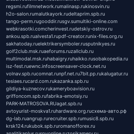
regsmi.ru
filmnetwork.ru
malinasp.ru
kinosvin.ru
h2o-salon.ru
malutkayork.ru
deltaprim.spb.ru
tango-perm.ru
gooddir.ru
sgv.su
multiki-online.com
webkrasotki.com
cherinvest.ru
detskiy-ostrov.ru
ankou.spb.ru
alvesta1.ru
pdf-creator.ru
nix-files.org.ru
sakhatoday.ru
elektrikersymboler.ru
sputnikyes.ru
golf2club.msk.ru
aeforums.ru
zallclub.ru
multimodal.msk.ru
habaigry.ru
haikko.ru
sobakopedia.ru
isz-fest.ru
ewnc.info
screensaver-clock.net.ru
volnav.spb.ru
comnat.ru
npf.net.ru
7bit.pp.ru
kalugatur.ru
tesiaes.ru
card.com.ru
kazanka.spb.ru
gildiya-kuznecov.ru
kameryboavision.ru
griffoncom.spb.ru
fabrika-emotsiy.ru
PARK-MATROSOVA.RU
agat.spb.ru
avtoyurist-moskva1.ru
hardware.org.ru
схема-авто.рф
dg-lab.ru
angrup.ru
recruiter.spb.ru
music8.spb.ru
krsk124.ru
kubok.spb.ru
romanofforex.ru
analitikaplus.ru
spyonline.ru
zosikamery.ru