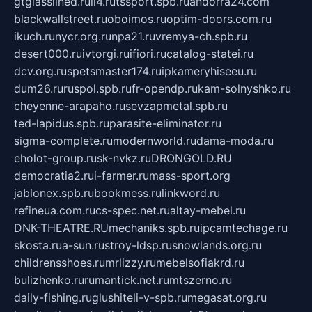
gtglasslined.ru
ii4.ru
tssport.spb.ru
andorra24.com
blackwallstreet.ru
oboimos.ru
optim-doors.com.ru
ikuch.ru
nycr.org.ru
npa21.ru
vremya-ch.spb.ru
desert000.ru
ivtorgi.ru
ifiori.ru
catalog-statei.ru
dcv.org.ru
spetsmaster174.ru
ipkameryhiseeu.ru
dum26.ru
ruspol.spb.ru
fr-opendp.ru
kam-solnyshko.ru
cheyenne-arapaho.ru
sevzapmetal.spb.ru
ted-lapidus.spb.ru
parasite-eliminator.ru
sigma-complete.ru
modernworld.ru
dama-moda.ru
eholot-group.ru
sk-nvkz.ru
DRONGOLD.RU
democratia2.ru
i-farmer.ru
mass-sport.org
jablonex.spb.ru
bookmess.ru
linkword.ru
refineua.com.ru
cs-spec.net.ru
altay-mebel.ru
DNK-THEATRE.RU
mechaniks.spb.ru
ipcamtechage.ru
skosta.ru
a-sun.ru
stroy-ldsp.ru
snowlands.org.ru
childrensshoes.ru
mrlizzy.ru
mebelsofiakrd.ru
bulizhenko.ru
rumantick.net.ru
mtszerno.ru
daily-fishing.ru
glushiteli-v-spb.ru
megasat.org.ru