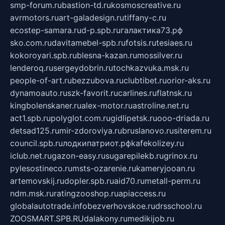
smp-forum.ru
bastion-td.ru
kosmoscreative.ru
avrmotors.ru
art-galadesign.ru
tiffany-c.ru
ecostep-samara.ru
d-p.spb.ru
галактика73.рф
sko.com.ru
davitamebel-spb.ru
fotsis.ru
tesiaes.ru
kokoroyari.spb.ru
blesna-kazan.ru
mossilver.ru
lenderoq.ru
sergeydobrin.ru
tochkazvuka.msk.ru
people-of-art.ru
bezzubova.ru
clubtibet.ru
orior-aks.ru
dynamoauto.ru
szk-favorit.ru
carlines.ru
flatnsk.ru
kingbolenskaner.ru
alex-motor.ru
astroline.net.ru
act1.spb.ru
polyglot.com.ru
gidlipetsk.ru
ooo-driada.ru
detsad125.ru
mir-zdoroviya.ru
bruslanovo.ru
siterem.ru
council.spb.ru
лодкипатриот.рф
kafekolizey.ru
iclub.net.ru
gazon-easy.ru
sugarepilekb.ru
grinox.ru
pylesostineco.ru
msts-ozarenie.ru
kameryjooan.ru
artemovskij.ru
dopler.spb.ru
aid70.ru
metall-perm.ru
ndm.msk.ru
ratingzooshop.ru
apiaccess.ru
globalautotrade.info
bezverhovskoe.ru
drsschool.ru
ZOOSMART.SPB.RU
dalakony.ru
medikijob.ru