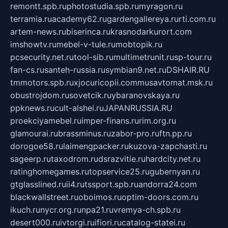
remontt.spb.ru
photostudia.spb.ru
myragon.ru
terramia.ru
academy62.ru
gardengallereya.ru
rti.com.ru
artem-news.ru
biserinca.ru
krasnodarkurort.com
imshowtv.ru
mebel-v-tule.ru
mobtopik.ru
pcsecurity.net.ru
tool-sib.ru
multimetrunit.ru
sp-tour.ru
fan-cs.ru
santeh-russia.ru
symbian9.net.ru
DSHAIR.RU
tmmotors.spb.ru
xjocuricopii.com
musavtomat.msk.ru
obustrojdom.ru
sovetcik.ru
ybaranovskaya.ru
ppknews.ru
cult-alshei.ru
JAPANRUSSIA.RU
proekciyamebel.ru
imper-finans.ru
rim.org.ru
glamourai.ru
brassminus.ru
zabor-pro.ru
ftn.pp.ru
dorogoe58.ru
laimengpacker.ru
kuzova-zapchasti.ru
sageerp.ru
taxodrom.ru
dsrazvitie.ru
hardcity.net.ru
ratinghomegames.ru
topservice25.ru
gubernyan.ru
gtglasslined.ru
ii4.ru
tssport.spb.ru
andorra24.com
blackwallstreet.ru
oboimos.ru
optim-doors.com.ru
ikuch.ru
nycr.org.ru
npa21.ru
vremya-ch.spb.ru
desert000.ru
ivtorgi.ru
ifiori.ru
catalog-statei.ru