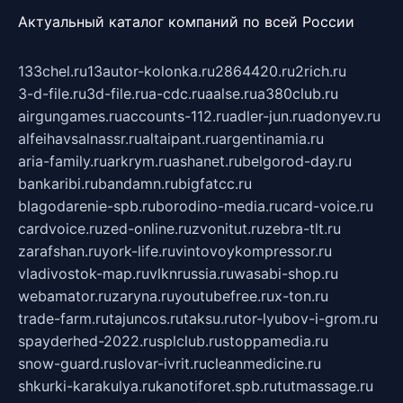
Актуальный каталог компаний по всей России
133chel.ru
13autor-kolonka.ru
2864420.ru
2rich.ru
3-d-file.ru
3d-file.ru
a-cdc.ru
aalse.ru
a380club.ru
airgungames.ru
accounts-112.ru
adler-jun.ru
adonyev.ru
alfeihavsalnassr.ru
altaipant.ru
argentinamia.ru
aria-family.ru
arkrym.ru
ashanet.ru
belgorod-day.ru
bankaribi.ru
bandamn.ru
bigfatcc.ru
blagodarenie-spb.ru
borodino-media.ru
card-voice.ru
cardvoice.ru
zed-online.ru
zvonitut.ru
zebra-tlt.ru
zarafshan.ru
york-life.ru
vintovoykompressor.ru
vladivostok-map.ru
vlknrussia.ru
wasabi-shop.ru
webamator.ru
zaryna.ru
youtubefree.ru
x-ton.ru
trade-farm.ru
tajuncos.ru
taksu.ru
tor-lyubov-i-grom.ru
spayderhed-2022.ru
splclub.ru
stoppamedia.ru
snow-guard.ru
slovar-ivrit.ru
cleanmedicine.ru
shkurki-karakulya.ru
kanotiforet.spb.ru
tutmassage.ru