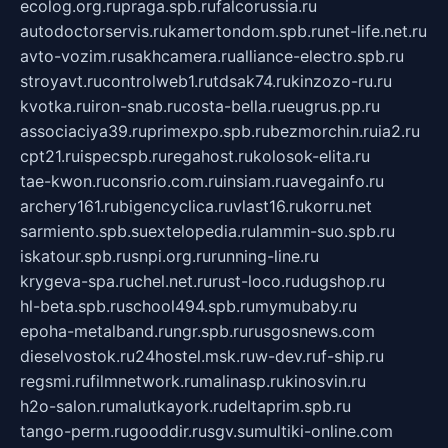
ecolog.org.ru
praga.spb.ru
falcorussia.ru
autodoctorservis.ru
kamertondom.spb.ru
net-life.net.ru
avto-vozim.ru
sakhcamera.ru
alliance-electro.spb.ru
stroyavt.ru
controlweb1.ru
tdsak74.ru
kinzozo-ru.ru
kvotka.ru
iron-snab.ru
costa-bella.ru
eugrus.pp.ru
associaciya39.ru
primexpo.spb.ru
bezmorchin.ru
ia2.ru
cpt21.ru
ispecspb.ru
regahost.ru
kolosok-elita.ru
tae-kwon.ru
consrio.com.ru
insiam.ru
avegainfo.ru
archery161.ru
bigencyclica.ru
vlast16.ru
korru.net
sarmiento.spb.su
extelopedia.ru
lammin-suo.spb.ru
iskatour.spb.ru
snpi.org.ru
running-line.ru
krygeva-spa.ru
chel.net.ru
rust-loco.ru
dugshop.ru
hl-beta.spb.ru
school494.spb.ru
mymubaby.ru
epoha-metalband.ru
ngr.spb.ru
rusgosnews.com
dieselvostok.ru
24hostel.msk.ru
w-dev.ru
f-ship.ru
regsmi.ru
filmnetwork.ru
malinasp.ru
kinosvin.ru
h2o-salon.ru
malutkayork.ru
deltaprim.spb.ru
tango-perm.ru
gooddir.ru
sgv.su
multiki-online.com