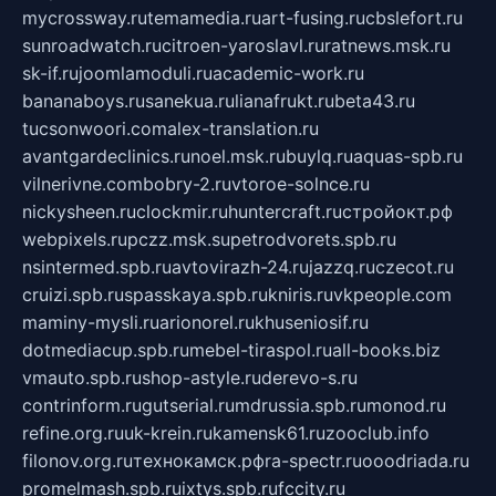
mycrossway.ru
temamedia.ru
art-fusing.ru
cbslefort.ru
sunroadwatch.ru
citroen-yaroslavl.ru
ratnews.msk.ru
sk-if.ru
joomlamoduli.ru
academic-work.ru
bananaboys.ru
sanekua.ru
lianafrukt.ru
beta43.ru
tucsonwoori.com
alex-translation.ru
avantgardeclinics.ru
noel.msk.ru
buylq.ru
aquas-spb.ru
vilnerivne.com
bobry-2.ru
vtoroe-solnce.ru
nickysheen.ru
clockmir.ru
huntercraft.ru
стройокт.рф
webpixels.ru
pczz.msk.su
petrodvorets.spb.ru
nsintermed.spb.ru
avtovirazh-24.ru
jazzq.ru
czecot.ru
cruizi.spb.ru
spasskaya.spb.ru
kniris.ru
vkpeople.com
maminy-mysli.ru
arionorel.ru
khuseniosif.ru
dotmediacup.spb.ru
mebel-tiraspol.ru
all-books.biz
vmauto.spb.ru
shop-astyle.ru
derevo-s.ru
contrinform.ru
gutserial.ru
mdrussia.spb.ru
monod.ru
refine.org.ru
uk-krein.ru
kamensk61.ru
zooclub.info
filonov.org.ru
технокамск.рф
ra-spectr.ru
ooodriada.ru
promelmash.spb.ru
ixtys.spb.ru
fccity.ru