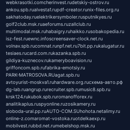
webkrasotki.com
cherinvest.ru
detskiy-ostrov.ru
ankou.spb.ru
alvesta1.ru
pdf-creator.ru
nix-files.org.ru
sakhatoday.ru
elektrikersymboler.ru
sputnikyes.ru
golf2club.msk.ru
aeforums.ru
zallclub.ru
multimodal.msk.ru
habaigry.ru
haikko.ru
sobakopedia.ru
isz-fest.ru
ewnc.info
screensaver-clock.net.ru
volnav.spb.ru
comnat.ru
npf.net.ru
7bit.pp.ru
kalugatur.ru
tesiaes.ru
card.com.ru
kazanka.spb.ru
gildiya-kuznecov.ru
kameryboavision.ru
griffoncom.spb.ru
fabrika-emotsiy.ru
PARK-MATROSOVA.RU
agat.spb.ru
avtoyurist-moskva1.ru
hardware.org.ru
схема-авто.рф
dg-lab.ru
angrup.ru
recruiter.spb.ru
music8.spb.ru
krsk124.ru
kubok.spb.ru
romanofforex.ru
analitikaplus.ru
spyonline.ru
zosikamery.ru
sloboda-ural.pp.ru
AUTO-COM.SU
hohota.net
alimy.ru
online-z.com
aromat-vostoka.ru
otdelkaexp.ru
mobilvest.ru
bbd.net.ru
mebelshop.msk.ru