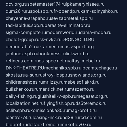
dcv.org.ru
spetsmaster174.ru
ipkameryhiseeu.ru
dum26.ru
ruspol.spb.ru
fr-opendp.ru
kam-solnyshko.ru
cheyenne-arapaho.ru
sevzapmetal.spb.ru
ted-lapidus.spb.ru
parasite-eliminator.ru
sigma-complete.ru
modernworld.ru
dama-moda.ru
eholot-group.ru
sk-nvkz.ru
DRONGOLD.RU
democratia2.ru
i-farmer.ru
mass-sport.org
jablonex.spb.ru
bookmess.ru
linkword.ru
refineua.com.ru
cs-spec.net.ru
altay-mebel.ru
DNK-THEATRE.RU
mechaniks.spb.ru
ipcamtechage.ru
skosta.ru
a-sun.ru
stroy-ldsp.ru
snowlands.org.ru
childrensshoes.ru
mrlizzy.ru
mebelsofiakrd.ru
bulizhenko.ru
rumantick.net.ru
mtszerno.ru
daily-fishing.ru
glushiteli-v-spb.ru
megasat.org.ru
localization.net.ru
flyingfish.pp.ru
ds5teremok.ru
aclib.spb.ru
komissionka30.ru
mag-profit.ru
icentre-74.ru
leasing-nsk.ru
hd39.ru
rcd.com.ru
bioprot.ru
deltaextreme.ru
mirkotlov07.ru