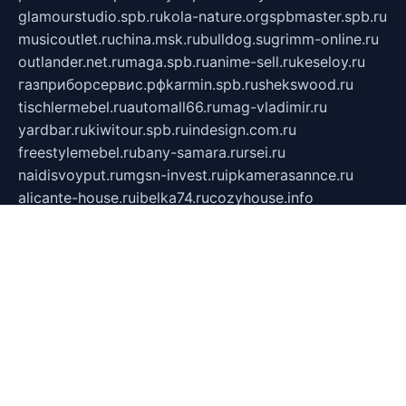
glamourstudio.spb.ru
kola-nature.org
spbmaster.spb.ru
musicoutlet.ru
china.msk.ru
bulldog.su
grimm-online.ru
outlander.net.ru
maga.spb.ru
anime-sell.ru
keseloy.ru
газприборсервис.рф
karmin.spb.ru
shekswood.ru
tischlermebel.ru
automall66.ru
mag-vladimir.ru
yardbar.ru
kiwitour.spb.ru
indesign.com.ru
freestylemebel.ru
bany-samara.ru
rsei.ru
naidisvoyput.ru
mgsn-invest.ru
ipkamerasannce.ru
alicante-house.ru
ibelka74.ru
cozyhouse.info
vlkargalev-studio.ru
700mb.ru
figura-ufa.ru
alina-live.ru
belarusiannews.ru
womenknow.ru
dos-vniimk.ru
sega.net.ru
dv.net.ru
phenomenonsofhistory.com
telesputnik.net.ru
wall.pp.ru
pylesosroidmi.ru
gtc-clan.ru
cligs.ru
bibikazap.ru
popova.org.ru
netwhistler.spb.ru
bellvil.ru
bonzon.ru
iss-vladik.ru
defiparis.net.ru
las-gryzas.ru
amku.ru
electednews.spb.ru
feather.org.ru
spar72.ru
tankiigri.ru
dominus.com.ru
ibtree.ru
sanykool.pp.ru
unixlib.org.ru