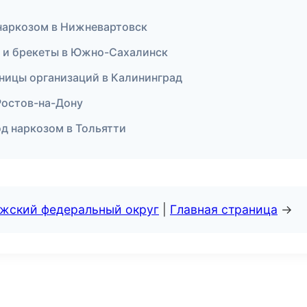
 наркозом в Нижневартовск
я и брекеты в Южно-Сахалинск
аницы организаций в Калининград
 Ростов-на-Дону
под наркозом в Тольятти
лжский федеральный округ
|
Главная страница
→