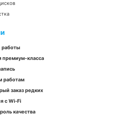
дисков
стка
ми
е работы
м премиум-класса
запись
м работам
рый заказ редких
 с Wi‑Fi
роль качества