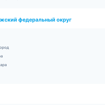
лжский федеральный округ
город
ра
мара