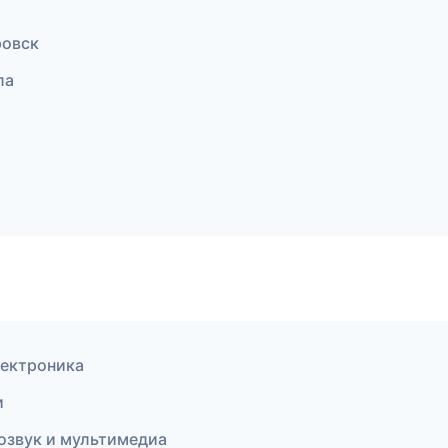
ровск
ла
лектроника
и
озвук и мультимедиа