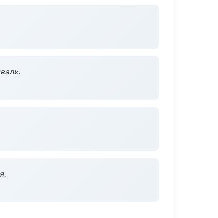
вали.
я.