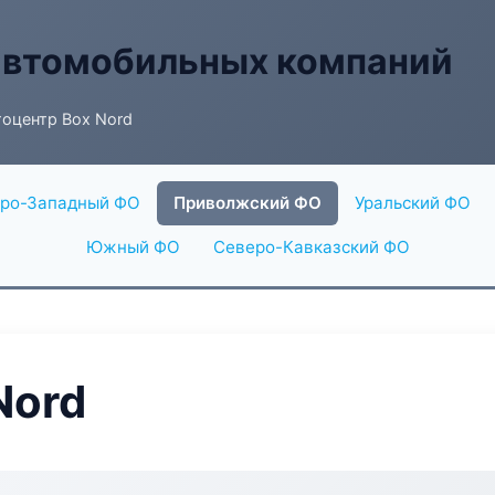
автомобильных компаний
оцентр Box Nord
ро-Западный ФО
Приволжский ФО
Уральский ФО
Южный ФО
Северо-Кавказский ФО
Nord