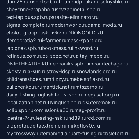
dum26.ru
ruspol.spb.ru
fr-opendp.ru
kam-solnyshko.ru
cheyenne-arapaho.ru
sevzapmetal.spb.ru
ted-lapidus.spb.ru
parasite-eliminator.ru
sigma-complete.ru
modernworld.ru
dama-moda.ru
eholot-group.ru
sk-nvkz.ru
DRONGOLD.RU
democratia2.ru
i-farmer.ru
mass-sport.org
jablonex.spb.ru
bookmess.ru
linkword.ru
refineua.com.ru
cs-spec.net.ru
altay-mebel.ru
DNK-THEATRE.RU
mechaniks.spb.ru
ipcamtechage.ru
skosta.ru
a-sun.ru
stroy-ldsp.ru
snowlands.org.ru
childrensshoes.ru
mrlizzy.ru
mebelsofiakrd.ru
bulizhenko.ru
rumantick.net.ru
mtszerno.ru
daily-fishing.ru
glushiteli-v-spb.ru
megasat.org.ru
localization.net.ru
flyingfish.pp.ru
ds5teremok.ru
aclib.spb.ru
komissionka30.ru
mag-profit.ru
icentre-74.ru
leasing-nsk.ru
hd39.ru
rcd.com.ru
bioprot.ru
deltaextreme.ru
mirkotlov07.ru
mycrossway.ru
temamedia.ru
art-fusing.ru
cbslefort.ru