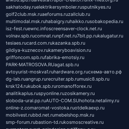
sakhatoday.ru
elektrikersymboler.ru
sputnikyes.ru
golf2club.msk.ru
aeforums.ru
zallclub.ru
multimodal.msk.ru
habaigry.ru
haikko.ru
sobakopedia.ru
isz-fest.ru
ewnc.info
screensaver-clock.net.ru
volnav.spb.ru
comnat.ru
npf.net.ru
7bit.pp.ru
kalugatur.ru
tesiaes.ru
card.com.ru
kazanka.spb.ru
gildiya-kuznecov.ru
kameryboavision.ru
griffoncom.spb.ru
fabrika-emotsiy.ru
PARK-MATROSOVA.RU
agat.spb.ru
avtoyurist-moskva1.ru
hardware.org.ru
схема-авто.рф
dg-lab.ru
angrup.ru
recruiter.spb.ru
music8.spb.ru
krsk124.ru
kubok.spb.ru
romanofforex.ru
analitikaplus.ru
spyonline.ru
zosikamery.ru
sloboda-ural.pp.ru
AUTO-COM.SU
hohota.net
alimy.ru
online-z.com
aromat-vostoka.ru
otdelkaexp.ru
mobilvest.ru
bbd.net.ru
mebelshop.msk.ru
smp-forum.ru
bastion-td.ru
kosmoscreative.ru