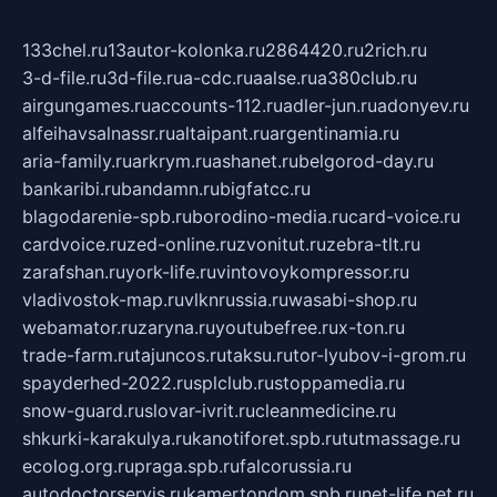
133chel.ru
13autor-kolonka.ru
2864420.ru
2rich.ru
3-d-file.ru
3d-file.ru
a-cdc.ru
aalse.ru
a380club.ru
airgungames.ru
accounts-112.ru
adler-jun.ru
adonyev.ru
alfeihavsalnassr.ru
altaipant.ru
argentinamia.ru
aria-family.ru
arkrym.ru
ashanet.ru
belgorod-day.ru
bankaribi.ru
bandamn.ru
bigfatcc.ru
blagodarenie-spb.ru
borodino-media.ru
card-voice.ru
cardvoice.ru
zed-online.ru
zvonitut.ru
zebra-tlt.ru
zarafshan.ru
york-life.ru
vintovoykompressor.ru
vladivostok-map.ru
vlknrussia.ru
wasabi-shop.ru
webamator.ru
zaryna.ru
youtubefree.ru
x-ton.ru
trade-farm.ru
tajuncos.ru
taksu.ru
tor-lyubov-i-grom.ru
spayderhed-2022.ru
splclub.ru
stoppamedia.ru
snow-guard.ru
slovar-ivrit.ru
cleanmedicine.ru
shkurki-karakulya.ru
kanotiforet.spb.ru
tutmassage.ru
ecolog.org.ru
praga.spb.ru
falcorussia.ru
autodoctorservis.ru
kamertondom.spb.ru
net-life.net.ru