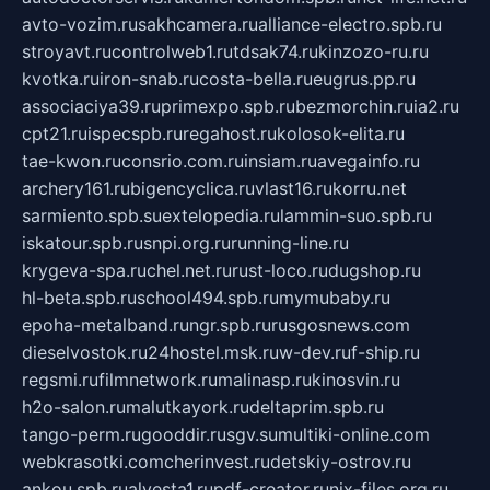
avto-vozim.ru
sakhcamera.ru
alliance-electro.spb.ru
stroyavt.ru
controlweb1.ru
tdsak74.ru
kinzozo-ru.ru
kvotka.ru
iron-snab.ru
costa-bella.ru
eugrus.pp.ru
associaciya39.ru
primexpo.spb.ru
bezmorchin.ru
ia2.ru
cpt21.ru
ispecspb.ru
regahost.ru
kolosok-elita.ru
tae-kwon.ru
consrio.com.ru
insiam.ru
avegainfo.ru
archery161.ru
bigencyclica.ru
vlast16.ru
korru.net
sarmiento.spb.su
extelopedia.ru
lammin-suo.spb.ru
iskatour.spb.ru
snpi.org.ru
running-line.ru
krygeva-spa.ru
chel.net.ru
rust-loco.ru
dugshop.ru
hl-beta.spb.ru
school494.spb.ru
mymubaby.ru
epoha-metalband.ru
ngr.spb.ru
rusgosnews.com
dieselvostok.ru
24hostel.msk.ru
w-dev.ru
f-ship.ru
regsmi.ru
filmnetwork.ru
malinasp.ru
kinosvin.ru
h2o-salon.ru
malutkayork.ru
deltaprim.spb.ru
tango-perm.ru
gooddir.ru
sgv.su
multiki-online.com
webkrasotki.com
cherinvest.ru
detskiy-ostrov.ru
ankou.spb.ru
alvesta1.ru
pdf-creator.ru
nix-files.org.ru