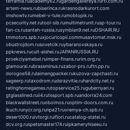
terramia.ru
academy62.ru
gardengallereya.ru
rti.com.ru
artem-news.ru
biserinca.ru
krasnodarkurort.com
imshowtv.ru
mebel-v-tule.ru
mobtopik.ru
pcsecurity.net.ru
tool-sib.ru
multimetrunit.ru
sp-tour.ru
fan-cs.ru
santeh-russia.ru
symbian9.net.ru
DSHAIR.RU
tmmotors.spb.ru
xjocuricopii.com
musavtomat.msk.ru
obustrojdom.ru
sovetcik.ru
ybaranovskaya.ru
ppknews.ru
cult-alshei.ru
JAPANRUSSIA.RU
proekciyamebel.ru
imper-finans.ru
rim.org.ru
glamourai.ru
brassminus.ru
zabor-pro.ru
ftn.pp.ru
dorogoe58.ru
laimengpacker.ru
kuzova-zapchasti.ru
sageerp.ru
taxodrom.ru
dsrazvitie.ru
hardcity.net.ru
ratinghomegames.ru
topservice25.ru
gubernyan.ru
gtglasslined.ru
ii4.ru
tssport.spb.ru
andorra24.com
blackwallstreet.ru
oboimos.ru
optim-doors.com.ru
ikuch.ru
nycr.org.ru
npa21.ru
vremya-ch.spb.ru
desert000.ru
ivtorgi.ru
ifiori.ru
catalog-statei.ru
dcv.org.ru
spetsmaster174.ru
ipkameryhiseeu.ru