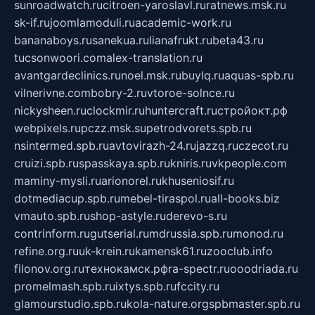
sunroadwatch.ru
citroen-yaroslavl.ru
ratnews.msk.ru
sk-if.ru
joomlamoduli.ru
academic-work.ru
bananaboys.ru
sanekua.ru
lianafrukt.ru
beta43.ru
tucsonwoori.com
alex-translation.ru
avantgardeclinics.ru
noel.msk.ru
buylq.ru
aquas-spb.ru
vilnerivne.com
bobry-2.ru
vtoroe-solnce.ru
nickysheen.ru
clockmir.ru
huntercraft.ru
стройокт.рф
webpixels.ru
pczz.msk.su
petrodvorets.spb.ru
nsintermed.spb.ru
avtovirazh-24.ru
jazzq.ru
czecot.ru
cruizi.spb.ru
spasskaya.spb.ru
kniris.ru
vkpeople.com
maminy-mysli.ru
arionorel.ru
khuseniosif.ru
dotmediacup.spb.ru
mebel-tiraspol.ru
all-books.biz
vmauto.spb.ru
shop-astyle.ru
derevo-s.ru
contrinform.ru
gutserial.ru
mdrussia.spb.ru
monod.ru
refine.org.ru
uk-krein.ru
kamensk61.ru
zooclub.info
filonov.org.ru
технокамск.рф
ra-spectr.ru
ooodriada.ru
promelmash.spb.ru
ixtys.spb.ru
fccity.ru
glamourstudio.spb.ru
kola-nature.org
spbmaster.spb.ru