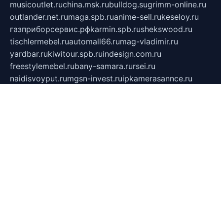
musicoutlet.ru
china.msk.ru
bulldog.su
grimm-online.ru
outlander.net.ru
maga.spb.ru
anime-sell.ru
keseloy.ru
газприборсервис.рф
karmin.spb.ru
shekswood.ru
tischlermebel.ru
automall66.ru
mag-vladimir.ru
yardbar.ru
kiwitour.spb.ru
indesign.com.ru
freestylemebel.ru
bany-samara.ru
rsei.ru
naidisvoyput.ru
mgsn-invest.ru
ipkamerasannce.ru
alicante-house.ru
ibelka74.ru
cozyhouse.info
vlkargalev-studio.ru
700mb.ru
figura-ufa.ru
alina-live.ru
belarusiannews.ru
womenknow.ru
dos-vniimk.ru
sega.net.ru
dv.net.ru
phenomenonsofhistory.com
telesputnik.net.ru
wall.pp.ru
pylesosroidmi.ru
gtc-clan.ru
cligs.ru
bibikazap.ru
popova.org.ru
netwhistler.spb.ru
bellvil.ru
bonzon.ru
iss-vladik.ru
defiparis.net.ru
las-gryzas.ru
amku.ru
electednews.spb.ru
feather.org.ru
spar72.ru
tankiigri.ru
dominus.com.ru
ibtree.ru
sanykool.pp.ru
unixlib.org.ru
menatep.spb.ru
gartenterrassen.ru
printeka.ru