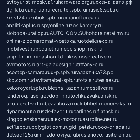
avtoyurist-moskva1.ru
hardware.org.ru
схема-авто.рф
dg-lab.ru
angrup.ru
recruiter.spb.ru
music8.spb.ru
krsk124.ru
kubok.spb.ru
romanofforex.ru
analitikaplus.ru
spyonline.ru
zosikamery.ru
sloboda-ural.pp.ru
AUTO-COM.SU
hohota.net
alimy.ru
online-z.com
aromat-vostoka.ru
otdelkaexp.ru
mobilvest.ru
bbd.net.ru
mebelshop.msk.ru
smp-forum.ru
bastion-td.ru
kosmoscreative.ru
avrmotors.ru
art-galadesign.ru
tiffany-c.ru
ecostep-samara.ru
d-p.spb.ru
галактика73.рф
sko.com.ru
davitamebel-spb.ru
fotsis.ru
tesiaes.ru
kokoroyari.spb.ru
blesna-kazan.ru
mossilver.ru
lenderoq.ru
sergeydobrin.ru
tochkazvuka.msk.ru
people-of-art.ru
bezzubova.ru
clubtibet.ru
orior-aks.ru
dynamoauto.ru
szk-favorit.ru
carlines.ru
flatnsk.ru
kingbolenskaner.ru
alex-motor.ru
astroline.net.ru
act1.spb.ru
polyglot.com.ru
gidlipetsk.ru
ooo-driada.ru
detsad125.ru
mir-zdoroviya.ru
bruslanovo.ru
siterem.ru