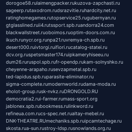
dorogoe58.ru
laimengpacker.ru
kuzova-zapchasti.ru
sageerp.ru
taxodrom.ru
dsrazvitie.ru
hardcity.net.ru
ratinghomegames.ru
topservice25.ru
gubernyan.ru
gtglasslined.ru
ii4.ru
tssport.spb.ru
andorra24.com
blackwallstreet.ru
oboimos.ru
optim-doors.com.ru
ikuch.ru
nycr.org.ru
npa21.ru
vremya-ch.spb.ru
desert000.ru
ivtorgi.ru
ifiori.ru
catalog-statei.ru
dcv.org.ru
spetsmaster174.ru
ipkameryhiseeu.ru
dum26.ru
ruspol.spb.ru
fr-opendp.ru
kam-solnyshko.ru
cheyenne-arapaho.ru
sevzapmetal.spb.ru
ted-lapidus.spb.ru
parasite-eliminator.ru
sigma-complete.ru
modernworld.ru
dama-moda.ru
eholot-group.ru
sk-nvkz.ru
DRONGOLD.RU
democratia2.ru
i-farmer.ru
mass-sport.org
jablonex.spb.ru
bookmess.ru
linkword.ru
refineua.com.ru
cs-spec.net.ru
altay-mebel.ru
DNK-THEATRE.RU
mechaniks.spb.ru
ipcamtechage.ru
skosta.ru
a-sun.ru
stroy-ldsp.ru
snowlands.org.ru