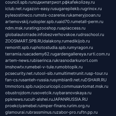
council.spb.ru
лодкипатриот.рф
kafekolizey.ru
iclub.net.ru
gazon-easy.ru
sugarepilekb.ru
grinox.ru
pylesostineco.ru
msts-ozarenie.ru
kameryjooan.ru
artemovskij.ru
dopler.spb.ru
aid70.ru
metall-perm.ru
ndm.msk.ru
ratingzooshop.ru
apiaccess.ru
globalautotrade.info
bezverhovskoe.ru
drsschool.ru
ZOOSMART.SPB.RU
dalakony.ru
medikijob.ru
remontt.spb.ru
photostudia.spb.ru
myragon.ru
terramia.ru
academy62.ru
gardengallereya.ru
rti.com.ru
artem-news.ru
biserinca.ru
krasnodarkurort.com
imshowtv.ru
mebel-v-tule.ru
mobtopik.ru
pcsecurity.net.ru
tool-sib.ru
multimetrunit.ru
sp-tour.ru
fan-cs.ru
santeh-russia.ru
symbian9.net.ru
DSHAIR.RU
tmmotors.spb.ru
xjocuricopii.com
musavtomat.msk.ru
obustrojdom.ru
sovetcik.ru
ybaranovskaya.ru
ppknews.ru
cult-alshei.ru
JAPANRUSSIA.RU
proekciyamebel.ru
imper-finans.ru
rim.org.ru
glamourai.ru
brassminus.ru
zabor-pro.ru
ftn.pp.ru