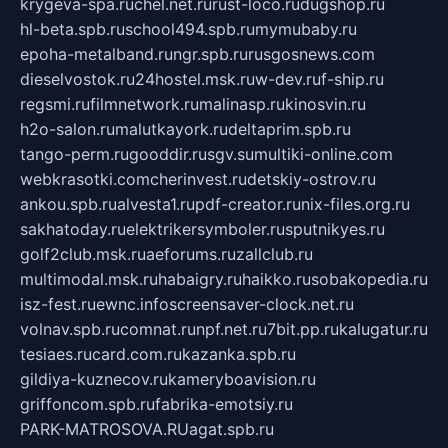
krygeva-spa.ru
chel.net.ru
rust-loco.ru
dugshop.ru
hl-beta.spb.ru
school494.spb.ru
mymubaby.ru
epoha-metalband.ru
ngr.spb.ru
rusgosnews.com
dieselvostok.ru
24hostel.msk.ru
w-dev.ru
f-ship.ru
regsmi.ru
filmnetwork.ru
malinasp.ru
kinosvin.ru
h2o-salon.ru
malutkayork.ru
deltaprim.spb.ru
tango-perm.ru
gooddir.ru
sgv.su
multiki-online.com
webkrasotki.com
cherinvest.ru
detskiy-ostrov.ru
ankou.spb.ru
alvesta1.ru
pdf-creator.ru
nix-files.org.ru
sakhatoday.ru
elektrikersymboler.ru
sputnikyes.ru
golf2club.msk.ru
aeforums.ru
zallclub.ru
multimodal.msk.ru
habaigry.ru
haikko.ru
sobakopedia.ru
isz-fest.ru
ewnc.info
screensaver-clock.net.ru
volnav.spb.ru
comnat.ru
npf.net.ru
7bit.pp.ru
kalugatur.ru
tesiaes.ru
card.com.ru
kazanka.spb.ru
gildiya-kuznecov.ru
kameryboavision.ru
griffoncom.spb.ru
fabrika-emotsiy.ru
PARK-MATROSOVA.RU
agat.spb.ru