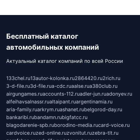
Бесплатный каталог
автомобильных компаний
Актуальный каталог компаний по всей России
133chel.ru
13autor-kolonka.ru
2864420.ru
2rich.ru
3-d-file.ru
3d-file.ru
a-cdc.ru
aalse.ru
a380club.ru
airgungames.ru
accounts-112.ru
adler-jun.ru
adonyev.ru
alfeihavsalnassr.ru
altaipant.ru
argentinamia.ru
aria-family.ru
arkrym.ru
ashanet.ru
belgorod-day.ru
bankaribi.ru
bandamn.ru
bigfatcc.ru
blagodarenie-spb.ru
borodino-media.ru
card-voice.ru
cardvoice.ru
zed-online.ru
zvonitut.ru
zebra-tlt.ru