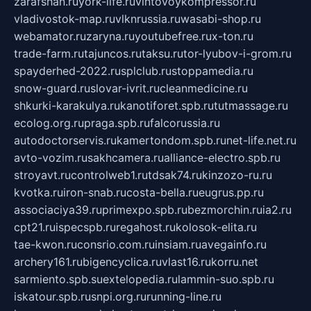
zarafshan.ru
york-life.ru
vintovoykompressor.ru
vladivostok-map.ru
vlknrussia.ru
wasabi-shop.ru
webamator.ru
zaryna.ru
youtubefree.ru
x-ton.ru
trade-farm.ru
tajuncos.ru
taksu.ru
tor-lyubov-i-grom.ru
spayderhed-2022.ru
splclub.ru
stoppamedia.ru
snow-guard.ru
slovar-ivrit.ru
cleanmedicine.ru
shkurki-karakulya.ru
kanotiforet.spb.ru
tutmassage.ru
ecolog.org.ru
praga.spb.ru
falcorussia.ru
autodoctorservis.ru
kamertondom.spb.ru
net-life.net.ru
avto-vozim.ru
sakhcamera.ru
alliance-electro.spb.ru
stroyavt.ru
controlweb1.ru
tdsak74.ru
kinzozo-ru.ru
kvotka.ru
iron-snab.ru
costa-bella.ru
eugrus.pp.ru
associaciya39.ru
primexpo.spb.ru
bezmorchin.ru
ia2.ru
cpt21.ru
ispecspb.ru
regahost.ru
kolosok-elita.ru
tae-kwon.ru
consrio.com.ru
insiam.ru
avegainfo.ru
archery161.ru
bigencyclica.ru
vlast16.ru
korru.net
sarmiento.spb.su
extelopedia.ru
lammin-suo.spb.ru
iskatour.spb.ru
snpi.org.ru
running-line.ru