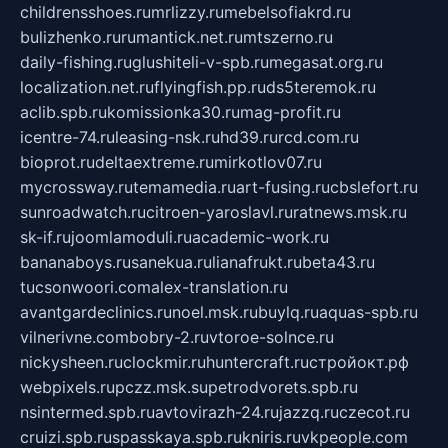
childrensshoes.ru
mrlizzy.ru
mebelsofiakrd.ru
bulizhenko.ru
rumantick.net.ru
mtszerno.ru
daily-fishing.ru
glushiteli-v-spb.ru
megasat.org.ru
localization.net.ru
flyingfish.pp.ru
ds5teremok.ru
aclib.spb.ru
komissionka30.ru
mag-profit.ru
icentre-74.ru
leasing-nsk.ru
hd39.ru
rcd.com.ru
bioprot.ru
deltaextreme.ru
mirkotlov07.ru
mycrossway.ru
temamedia.ru
art-fusing.ru
cbslefort.ru
sunroadwatch.ru
citroen-yaroslavl.ru
ratnews.msk.ru
sk-if.ru
joomlamoduli.ru
academic-work.ru
bananaboys.ru
sanekua.ru
lianafrukt.ru
beta43.ru
tucsonwoori.com
alex-translation.ru
avantgardeclinics.ru
noel.msk.ru
buylq.ru
aquas-spb.ru
vilnerivne.com
bobry-2.ru
vtoroe-solnce.ru
nickysheen.ru
clockmir.ru
huntercraft.ru
стройокт.рф
webpixels.ru
pczz.msk.su
petrodvorets.spb.ru
nsintermed.spb.ru
avtovirazh-24.ru
jazzq.ru
czecot.ru
cruizi.spb.ru
spasskaya.spb.ru
kniris.ru
vkpeople.com