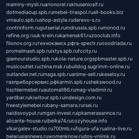
maminy-mysli.ru
arionorel.ru
khuseniosif.ru
dotmediacup.spb.ru
mebel-tiraspol.ru
all-books.biz
vmauto.spb.ru
shop-astyle.ru
derevo-s.ru
contrinform.ru
gutserial.ru
mdrussia.spb.ru
monod.ru
refine.org.ru
uk-krein.ru
kamensk61.ru
zooclub.info
filonov.org.ru
технокамск.рф
ra-spectr.ru
ooodriada.ru
promelmash.spb.ru
ixtys.spb.ru
fccity.ru
glamourstudio.spb.ru
kola-nature.org
spbmaster.spb.ru
musicoutlet.ru
china.msk.ru
bulldog.su
grimm-online.ru
outlander.net.ru
maga.spb.ru
anime-sell.ru
keseloy.ru
газприборсервис.рф
karmin.spb.ru
shekswood.ru
tischlermebel.ru
automall66.ru
mag-vladimir.ru
yardbar.ru
kiwitour.spb.ru
indesign.com.ru
freestylemebel.ru
bany-samara.ru
rsei.ru
naidisvoyput.ru
mgsn-invest.ru
ipkamerasannce.ru
alicante-house.ru
ibelka74.ru
cozyhouse.info
vlkargalev-studio.ru
700mb.ru
figura-ufa.ru
alina-live.ru
belarusiannews.ru
womenknow.ru
dos-vniimk.ru